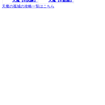
天魔【8/試練】
天魔【8/庭園】
天魔の孤城の攻略一覧はこちら