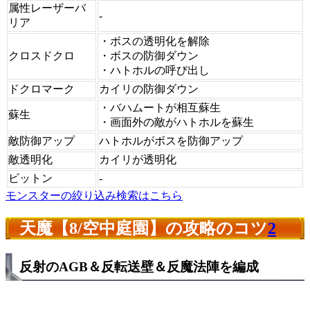
属性レーザーバ
-
リア
・ボスの透明化を解除
クロスドクロ
・ボスの防御ダウン
・ハトホルの呼び出し
ドクロマーク
カイリの防御ダウン
・バハムートが相互蘇生
蘇生
・画面外の敵がハトホルを蘇生
敵防御アップ
ハトホルがボスを防御アップ
敵透明化
カイリが透明化
ビットン
-
モンスターの絞り込み検索はこちら
天魔【8/空中庭園】の攻略のコツ
2
反射のAGB＆反転送壁＆反魔法陣を編成