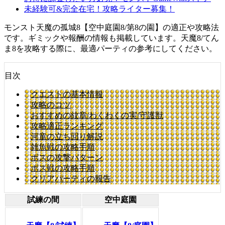
未経験可&完全在宅！攻略ライター募集！
モンスト天魔の孤城8【空中庭園8/第8の園】の適正や攻略法
です。ギミックや報酬の情報も掲載しています。天魔8/てん
ま8を攻略する際に、最適パーティの参考にしてください。
目次
クエストの基本情報
攻略のコツ
おすすめの紋章/わくわくの実/守護獣
攻略適正ランキング
河童の立ち回り解説
雑魚戦の攻略手順
ボスの攻撃パターン
ボス戦の攻略手順
クリアパーティの報告
試練の間
空中庭園