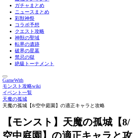
ガチャまとめ
ニュースまとめ
彩獣神祭
コラボ予想
クエスト攻略
神獣の聖域
転界の遺跡
破界の星墓
禁忌の獄
絶級トーナメント
GameWith
モンスト攻略wiki
イベント一覧
天魔の孤城
天魔の孤城【8/空中庭園】の適正キャラと攻略
【モンスト】天魔の孤城【8/
空中庭園】の適正キャラと攻