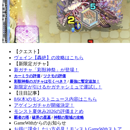
【クエスト】
ヴェイン【轟絶】の攻略はこちら
【新限定ガチャ】
新ガチャ「彩獣神祭」が登場！
カーミラの評価
/
ツクモの評価
彩獣神祭のガチャは引くべき？
/
最強に暫定追加！
新限定が引けるかガチャシミュで運試し！
【注目記事】
8/6(木)のモンストニュース内容はこちら
アゲインガチャが開催決定！
モンスト夏休み2026の評価まとめ
覇者の塔
/
破界の星墓
/
神獣の聖域の攻略
GameWithからのお知らせ
お得に課金したい方必見！モンストGameWithストア