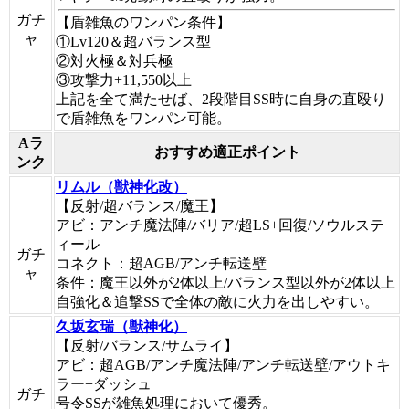
ガチ
【盾雑魚のワンパン条件】
ャ
①Lv120＆超バランス型
②対火極＆対兵極
③攻撃力+11,550以上
上記を全て満たせば、2段階目SS時に自身の直殴り
で盾雑魚をワンパン可能。
Aラ
おすすめ適正ポイント
ンク
リムル（獣神化改）
【反射/超バランス/魔王】
アビ：アンチ魔法陣/バリア/超LS+回復/ソウルステ
ィール
ガチ
コネクト：超AGB/アンチ転送壁
ャ
条件：魔王以外が2体以上/バランス型以外が2体以上
自強化＆追撃SSで全体の敵に火力を出しやすい。
久坂玄瑞（獣神化）
【反射/バランス/サムライ】
アビ：超AGB/アンチ魔法陣/アンチ転送壁/アウトキ
ラー+ダッシュ
ガチ
号令SSが雑魚処理において優秀。