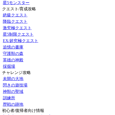
星5モンスター
クエスト/育成攻略
絶級クエスト
降臨クエスト
激究極クエスト
星5制限クエスト
EX/超究極クエスト
追憶の書庫
守護獣の森
英雄の神殿
採掘場
チャレンジ攻略
未開の大地
閃きの遊技場
神獣の聖域
訓練所
歴戦の跡地
初心者/復帰者向け情報