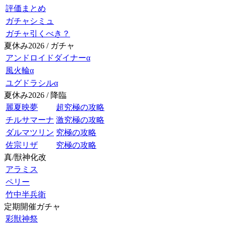
評価まとめ
ガチャシミュ
ガチャ引くべき？
夏休み2026 / ガチャ
アンドロイドダイナーα
風火輪α
ユグドラシルα
夏休み2026 / 降臨
麗夏映夢
超究極の攻略
チルサマーナ
激究極の攻略
ダルマツリン
究極の攻略
佐宗リザ
究極の攻略
真/獣神化改
アラミス
ペリー
竹中半兵衛
定期開催ガチャ
彩獣神祭