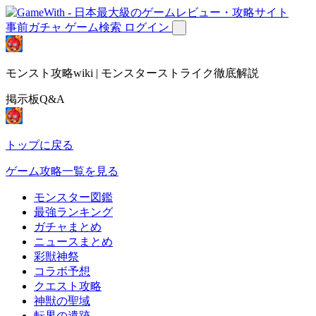
事前ガチャ
ゲーム検索
ログイン
モンスト攻略wiki | モンスターストライク徹底解説
掲示板Q&A
トップに戻る
ゲーム攻略一覧を見る
モンスター図鑑
最強ランキング
ガチャまとめ
ニュースまとめ
彩獣神祭
コラボ予想
クエスト攻略
神獣の聖域
転界の遺跡