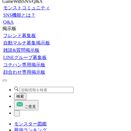
GameWithSNS/Q&A
モンストコミュニティ
SNS機能とは？
Q&A
掲示板
フレンド募集板
自動マルチ募集掲示板
雑談&質問掲示板
LINEグループ募集板
コテハン専用掲示板
顔合わせ専用掲示板
検索
ご意見
モンスター図鑑
最強ランキング