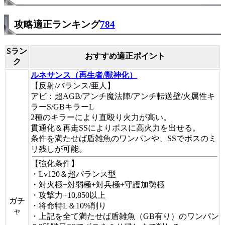
攻略適正ランキング
784
Sラン
おすすめ適正ポイント
ク
ルネサンス（再生者/獣神化）
【反射/バランス/亜人】
アビ：超AGB/アンチ魔法陣/アンチ転送壁/火属性キ
ラーS/GBキラーL
2種のキラーにより直殴り火力が高い。
貫通化＆再走SSによりボスに高火力を出せる。
条件を満たせば盾雑魚のワンパンや、SSでボスのミ
リ残しが可能。
【強化条件】
・Lv120＆超バランス型
・対火極+対弱極+対兵極+守護加勢極
・攻撃力+10,850以上
ガチ
・将命特L＆10%削り
ャ
・上記を全て満たせば盾雑魚（GB有り）のワンパン