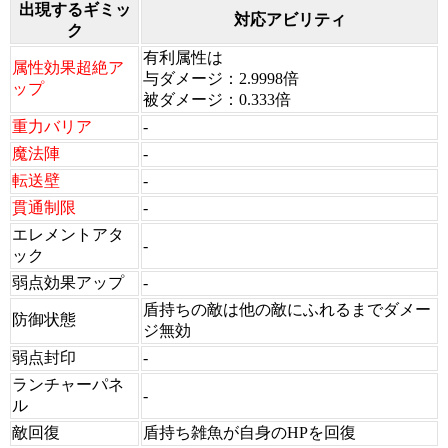
出現するギミッ
対応アビリティ
ク
有利属性は
属性効果超絶ア
与ダメージ：2.9998倍
ップ
被ダメージ：0.333倍
重力バリア
-
魔法陣
-
転送壁
-
貫通制限
-
エレメントアタ
-
ック
弱点効果アップ
-
盾持ちの敵は他の敵にふれるまでダメー
防御状態
ジ無効
弱点封印
-
ランチャーパネ
-
ル
敵回復
盾持ち雑魚が自身のHPを回復