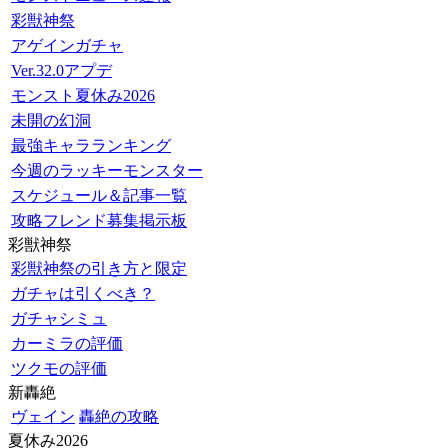
彩獣神祭
アゲインガチャ
Ver.32.0アプデ
モンスト夏休み2026
未開の幻洞
最強キャラランキング
今週のラッキーモンスター
スケジュール＆記事一覧
攻略フレンド募集掲示板
彩獣神祭
彩獣神祭の引き方と限定
ガチャは引くべき？
ガチャシミュ
カーミラの評価
ツクモの評価
新轟絶
ヴェイン
轟絶の攻略
夏休み2026