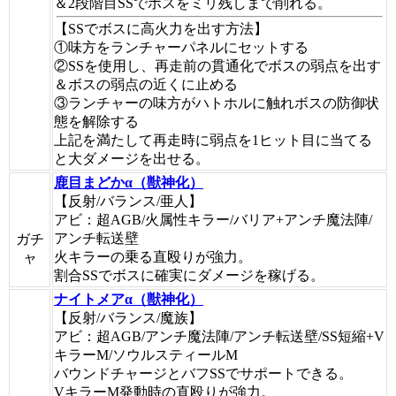
＆2段階目SSでボスをミリ残しまで削れる。
【SSでボスに高火力を出す方法】
①味方をランチャーパネルにセットする
②SSを使用し、再走前の貫通化でボスの弱点を出す
＆ボスの弱点の近くに止める
③ランチャーの味方がハトホルに触れボスの防御状
態を解除する
上記を満たして再走時に弱点を1ヒット目に当てる
と大ダメージを出せる。
鹿目まどかα（獣神化）
【反射/バランス/亜人】
アビ：超AGB/火属性キラー/バリア+アンチ魔法陣/
アンチ転送壁
ガチ
火キラーの乗る直殴りが強力。
ャ
割合SSでボスに確実にダメージを稼げる。
ナイトメアα（獣神化）
【反射/バランス/魔族】
アビ：超AGB/アンチ魔法陣/アンチ転送壁/SS短縮+V
キラーM/ソウルスティールM
バウンドチャージとバフSSでサポートできる。
VキラーM発動時の直殴りが強力。