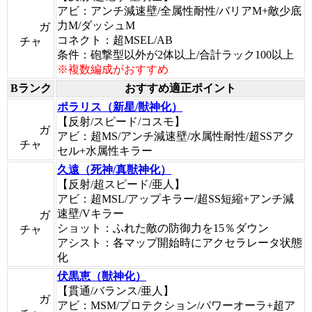
アビ：アンチ減速壁/全属性耐性/バリアM+敵少底
力M/ダッシュM
ガ
コネクト：超MSEL/AB
チャ
条件：砲撃型以外が2体以上/合計ラック100以上
※複数編成がおすすめ
Bランク
おすすめ適正ポイント
ポラリス（新星/獣神化）
【反射/スピード/コスモ】
ガ
アビ：超MS/アンチ減速壁/水属性耐性/超SSアク
チャ
セル+水属性キラー
久遠（死神/真獣神化）
【反射/超スピード/亜人】
アビ：超MSL/アップキラー/超SS短縮+アンチ減
速壁/Vキラー
ガ
ショット：ふれた敵の防御力を15％ダウン
チャ
アシスト：各マップ開始時にアクセラレータ状態
化
伏黒恵（獣神化）
【貫通/バランス/亜人】
ガ
アビ：MSM/プロテクション/パワーオーラ+超ア