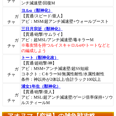
チャ
ンチ減速壁/回復M
ヨルα（獣神化）
【貫通/スピード/亜人】
ガ
アビ：MSM/超アンチ減速壁+ウォールブースト
チャ
三日月宗近（獣神化）
【貫通/砲撃/サムライ】
アビ：超MSL/アンチ減速壁/毒キラーM
ガ
※毒友情を持つルイスキャロルαやトートなどと
チャ
の編成しよう
トート（獣神化改）
【貫通/超砲撃/神】
アビ：MSM+アンチ減速壁/超SS短縮
ガ
コネクト：CキラーM/無属性耐性/水属性耐性
チャ
条件：神以外が2体以上/合計ラック100以上
浦女1年生（獣神化）
【貫通/砲撃/亜人】
ガ
アビ：MSL/超アンチ減速壁/ゲージ倍率保持+ソウ
チャ
ルスティールM
アオヌマ【究極】の雑魚戦攻略