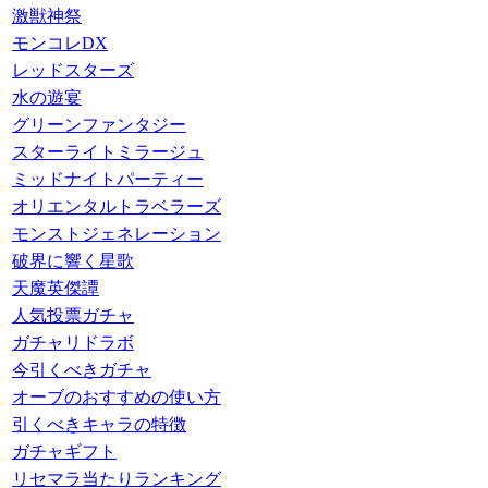
激獣神祭
モンコレDX
レッドスターズ
水の遊宴
グリーンファンタジー
スターライトミラージュ
ミッドナイトパーティー
オリエンタルトラベラーズ
モンストジェネレーション
破界に響く星歌
天魔英傑譚
人気投票ガチャ
ガチャリドラボ
今引くべきガチャ
オーブのおすすめの使い方
引くべきキャラの特徴
ガチャギフト
リセマラ当たりランキング