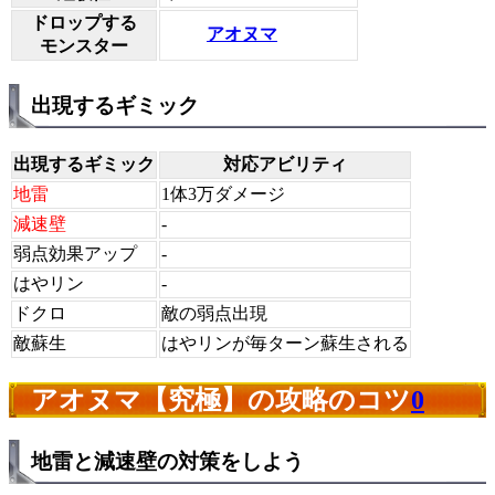
ドロップする
アオヌマ
モンスター
出現するギミック
出現するギミック
対応アビリティ
地雷
1体3万ダメージ
減速壁
-
弱点効果アップ
-
はやリン
-
ドクロ
敵の弱点出現
敵蘇生
はやリンが毎ターン蘇生される
アオヌマ【究極】の攻略のコツ
0
地雷と減速壁の対策をしよう