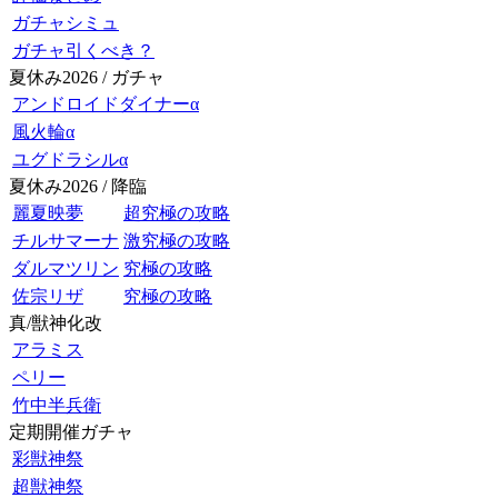
ガチャシミュ
ガチャ引くべき？
夏休み2026 / ガチャ
アンドロイドダイナーα
風火輪α
ユグドラシルα
夏休み2026 / 降臨
麗夏映夢
超究極の攻略
チルサマーナ
激究極の攻略
ダルマツリン
究極の攻略
佐宗リザ
究極の攻略
真/獣神化改
アラミス
ペリー
竹中半兵衛
定期開催ガチャ
彩獣神祭
超獣神祭