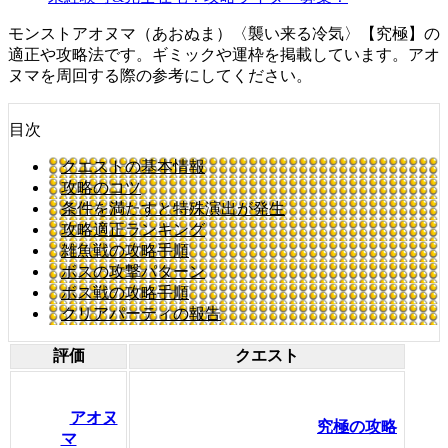
モンストアオヌマ（あおぬま）〈襲い来る冷気〉【究極】の
適正や攻略法です。ギミックや運枠を掲載しています。アオ
ヌマを周回する際の参考にしてください。
目次
クエストの基本情報
攻略のコツ
条件を満たすと特殊演出が発生
攻略適正ランキング
雑魚戦の攻略手順
ボスの攻撃パターン
ボス戦の攻略手順
クリアパーティの報告
評価
クエスト
アオヌ
究極の攻略
マ