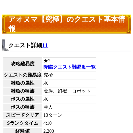
アオヌマ【究極】のクエスト基本情
報
クエスト詳細
11
★2
攻略難易度
降臨クエスト難易度一覧
クエストの難易度
究極
雑魚の属性
水
雑魚の種族
魔族、幻獣、ロボット
ボスの属性
水
ボスの種族
亜人
スピードクリア
13ターン
Sランクタイム
4:10
経験値
2,200