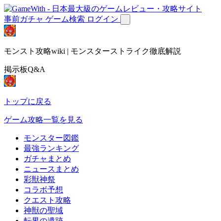
事前ガチャ
ゲーム検索
ログイン
モンスト攻略wiki | モンスターストライク徹底解説
掲示板Q&A
トップに戻る
ゲーム攻略一覧を見る
モンスター図鑑
最強ランキング
ガチャまとめ
ニュースまとめ
彩獣神祭
コラボ予想
クエスト攻略
神獣の聖域
転界の遺跡