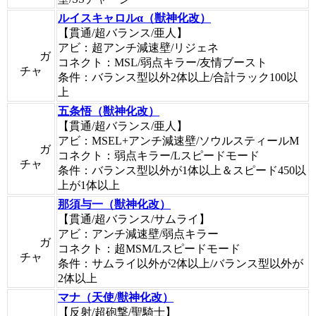
ルイスキャロルα（獣神化改）
【貫通/超バランス/亜人】
アビ：超アンチ減速壁/リジェネ
ガ
コネクト：MSL/弱点キラー/友情ブースト
チャ
条件：バランス型以外2体以上/合計ラック100以
上
五条悟（獣神化改）
【貫通/超バランス/亜人】
アビ：MSEL+アンチ減速壁/ソウルスティールM
ガ
コネクト：弱点キラー/Lスピードモード
チャ
条件：バランス型以外が1体以上＆スピード450以
上が1体以上
那須与一（獣神化改）
【貫通/超バランス/サムライ】
アビ：アンチ減速壁/弱点キラー
ガ
コネクト：超MSM/Lスピードモード
チャ
条件：サムライ以外が2体以上/バランス型以外が
2体以上
マナ（天使/獣神化改）
【反射/超砲撃/聖騎士】