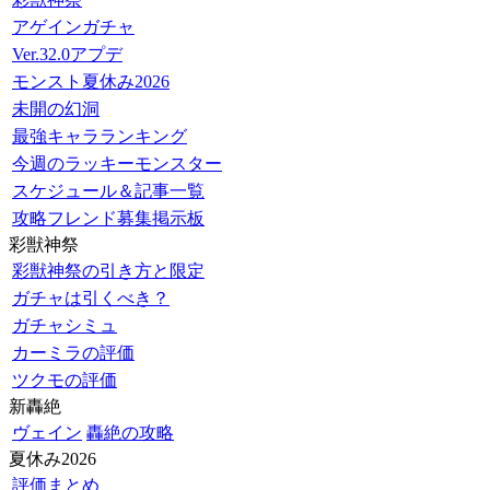
アゲインガチャ
Ver.32.0アプデ
モンスト夏休み2026
未開の幻洞
最強キャラランキング
今週のラッキーモンスター
スケジュール＆記事一覧
攻略フレンド募集掲示板
彩獣神祭
彩獣神祭の引き方と限定
ガチャは引くべき？
ガチャシミュ
カーミラの評価
ツクモの評価
新轟絶
ヴェイン
轟絶の攻略
夏休み2026
評価まとめ