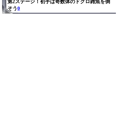
第2ステージ！初手は奇数体のドクロ雑魚を倒
そう
0