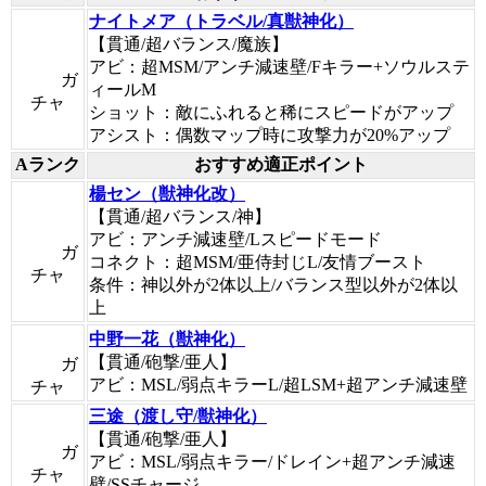
ナイトメア（トラベル/真獣神化）
【貫通/超バランス/魔族】
アビ：超MSM/アンチ減速壁/Fキラー+ソウルステ
ガ
ィールM
チャ
ショット：敵にふれると稀にスピードがアップ
アシスト：偶数マップ時に攻撃力が20%アップ
Aランク
おすすめ適正ポイント
楊セン（獣神化改）
【貫通/超バランス/神】
アビ：アンチ減速壁/Lスピードモード
ガ
コネクト：超MSM/亜侍封じL/友情ブースト
チャ
条件：神以外が2体以上/バランス型以外が2体以
上
中野一花（獣神化）
【貫通/砲撃/亜人】
ガ
アビ：MSL/弱点キラーL/超LSM+超アンチ減速壁
チャ
三途（渡し守/獣神化）
【貫通/砲撃/亜人】
ガ
アビ：MSL/弱点キラー/ドレイン+超アンチ減速
チャ
壁/SSチャージ