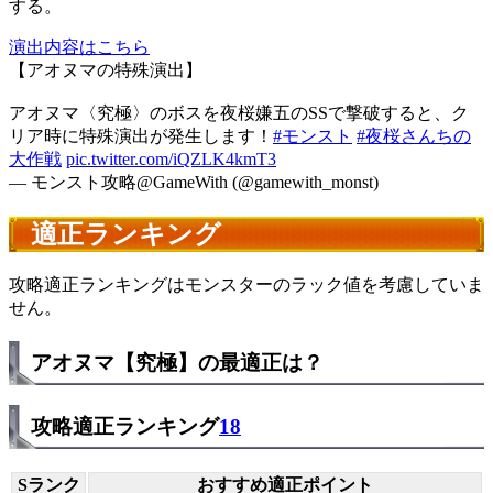
する。
演出内容はこちら
【アオヌマの特殊演出】
アオヌマ〈究極〉のボスを夜桜嫌五のSSで撃破すると、ク
リア時に特殊演出が発生します！
#モンスト
#夜桜さんちの
大作戦
pic.twitter.com/iQZLK4kmT3
— モンスト攻略@GameWith (@gamewith_monst)
適正ランキング
攻略適正ランキングはモンスターのラック値を考慮していま
せん。
アオヌマ【究極】の最適正は？
攻略適正ランキング
18
Sランク
おすすめ適正ポイント