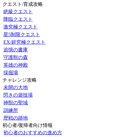
クエスト/育成攻略
絶級クエスト
降臨クエスト
激究極クエスト
星5制限クエスト
EX/超究極クエスト
追憶の書庫
守護獣の森
英雄の神殿
採掘場
チャレンジ攻略
未開の大地
閃きの遊技場
神獣の聖域
訓練所
歴戦の跡地
初心者/復帰者向け情報
初心者のおすすめの進め方