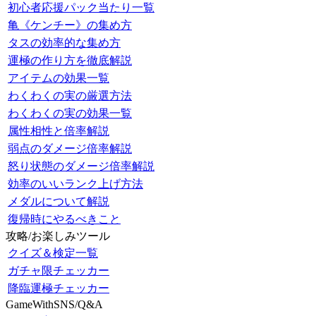
初心者応援パック当たり一覧
亀《ケンチー》の集め方
タスの効率的な集め方
運極の作り方を徹底解説
アイテムの効果一覧
わくわくの実の厳選方法
わくわくの実の効果一覧
属性相性と倍率解説
弱点のダメージ倍率解説
怒り状態のダメージ倍率解説
効率のいいランク上げ方法
メダルについて解説
復帰時にやるべきこと
攻略/お楽しみツール
クイズ＆検定一覧
ガチャ限チェッカー
降臨運極チェッカー
GameWithSNS/Q&A