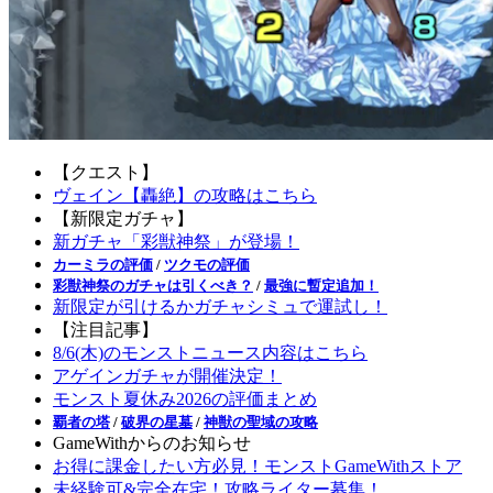
【クエスト】
ヴェイン【轟絶】の攻略はこちら
【新限定ガチャ】
新ガチャ「彩獣神祭」が登場！
カーミラの評価
/
ツクモの評価
彩獣神祭のガチャは引くべき？
/
最強に暫定追加！
新限定が引けるかガチャシミュで運試し！
【注目記事】
8/6(木)のモンストニュース内容はこちら
アゲインガチャが開催決定！
モンスト夏休み2026の評価まとめ
覇者の塔
/
破界の星墓
/
神獣の聖域の攻略
GameWithからのお知らせ
お得に課金したい方必見！モンストGameWithストア
未経験可&完全在宅！攻略ライター募集！