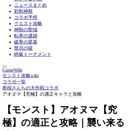
ニュースまとめ
彩獣神祭
コラボ予想
クエスト攻略
神獣の聖域
転界の遺跡
破界の星墓
禁忌の獄
絶級トーナメント
GameWith
モンスト攻略wiki
コラボ一覧
夜桜さんちの大作戦コラボ
アオヌマ【究極】の適正キャラと攻略
【モンスト】アオヌマ【究
極】の適正と攻略｜襲い来る