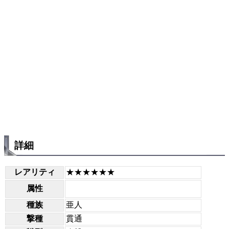
詳細
レアリティ
★★★★★★
属性
種族
亜人
撃種
貫通