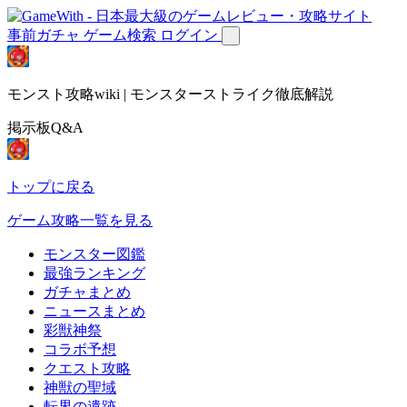
事前ガチャ
ゲーム検索
ログイン
モンスト攻略wiki | モンスターストライク徹底解説
掲示板Q&A
トップに戻る
ゲーム攻略一覧を見る
モンスター図鑑
最強ランキング
ガチャまとめ
ニュースまとめ
彩獣神祭
コラボ予想
クエスト攻略
神獣の聖域
転界の遺跡