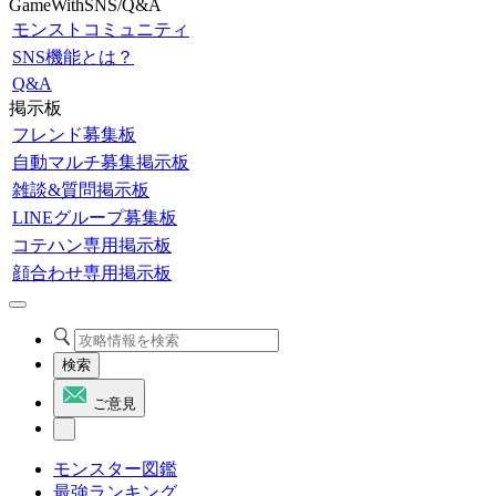
GameWithSNS/Q&A
モンストコミュニティ
SNS機能とは？
Q&A
掲示板
フレンド募集板
自動マルチ募集掲示板
雑談&質問掲示板
LINEグループ募集板
コテハン専用掲示板
顔合わせ専用掲示板
検索
ご意見
モンスター図鑑
最強ランキング