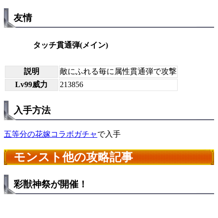
友情
タッチ貫通弾(メイン)
説明
敵にふれる毎に属性貫通弾で攻撃
Lv99威力
213856
入手方法
五等分の花嫁コラボガチャ
で入手
モンスト他の攻略記事
彩獣神祭が開催！