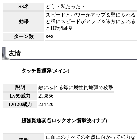
SS名
どう？私だった？
スピードとパワーがアップ＆壁にふれる
効果
と稀にスピードがアップ＆味方にふれる
とHPが回復
ターン数
8+8
友情
タッチ貫通弾(メイン)
説明
敵にふれる毎に属性貫通弾で攻撃
Lv99威力
213856
Lv120威力
234720
超強貫通弱点ロックオン衝撃波5(サブ)
画面上のすべての弱点に向かって強力な