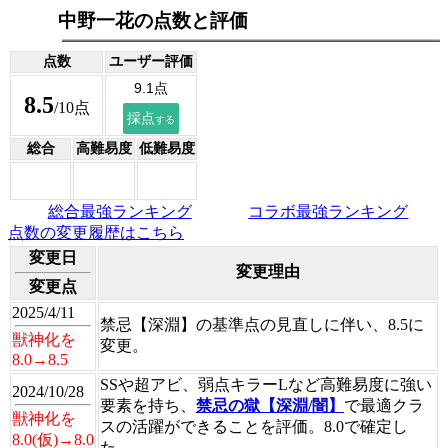
中野一花の点数と評価
点数
ユーザー評価
8.5
/10点
総合
高難易度
低難易度
総合最強ランキング
コラボ最強ランキング
点数の変更履歴はこちら
変更日
変更理由
変更点
2025/4/11
禁忌【深淵】の基準点の見直しに伴い、8.5に
獣神化を
変更。
8.0→8.5
SSや超アビ、弱点キラーLなど高難易度に強い
2024/10/28
要素を持ち、
禁忌の獄【深淵/闇】
で最適クラ
獣神化を
スの活躍ができることを評価。8.0で確定し
8.0(仮)→8.0
た。