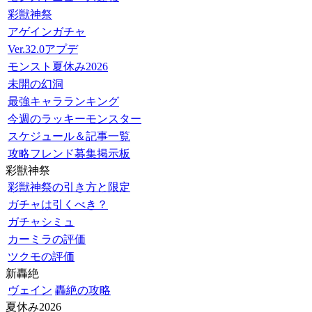
彩獣神祭
アゲインガチャ
Ver.32.0アプデ
モンスト夏休み2026
未開の幻洞
最強キャラランキング
今週のラッキーモンスター
スケジュール＆記事一覧
攻略フレンド募集掲示板
彩獣神祭
彩獣神祭の引き方と限定
ガチャは引くべき？
ガチャシミュ
カーミラの評価
ツクモの評価
新轟絶
ヴェイン
轟絶の攻略
夏休み2026