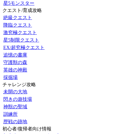
星5モンスター
クエスト/育成攻略
絶級クエスト
降臨クエスト
激究極クエスト
星5制限クエスト
EX/超究極クエスト
追憶の書庫
守護獣の森
英雄の神殿
採掘場
チャレンジ攻略
未開の大地
閃きの遊技場
神獣の聖域
訓練所
歴戦の跡地
初心者/復帰者向け情報