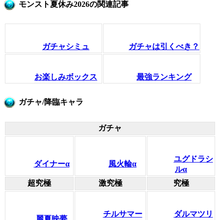
モンスト夏休み2026の関連記事
ガチャシミュ
ガチャは引くべき？
お楽しみボックス
最強ランキング
ガチャ/降臨キャラ
ガチャ
ユグドラシ
ダイナーα
風火輪α
ルα
超究極
激究極
究極
チルサマー
ダルマツリ
麗夏映夢