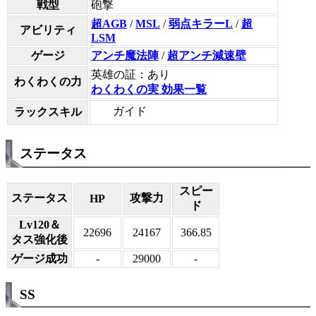
戦型
砲撃
超AGB
/
MSL
/
弱点キラーL
/
超
アビリティ
LSM
ゲージ
アンチ魔法陣
/
超アンチ減速壁
英雄の証：あり
わくわくの力
わくわくの実 効果一覧
ガイド
ラックスキル
ステータス
スピー
ステータス
攻撃力
HP
ド
Lv120＆
22696
24167
366.85
タス強化後
ゲージ成功
-
29000
-
SS