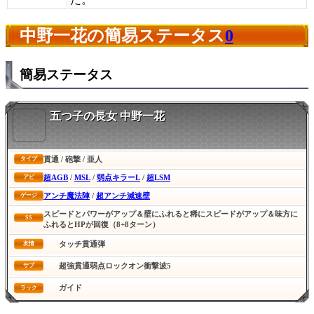
中野一花の簡易ステータス
0
簡易ステータス
五つ子の長女 中野一花
貫通 / 砲撃 / 亜人
タイプ
超AGB
/
MSL
/
弱点キラーL
/
超LSM
アビ
アンチ魔法陣
/
超アンチ減速壁
ゲージ
スピードとパワーがアップ＆壁にふれると稀にスピードがアップ＆味方に
SS
ふれるとHPが回復（8+8ターン）
タッチ貫通弾
友情
超強貫通弱点ロックオン衝撃波5
サブ
ガイド
ラック