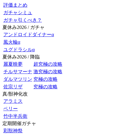
評価まとめ
ガチャシミュ
ガチャ引くべき？
夏休み2026 / ガチャ
アンドロイドダイナーα
風火輪α
ユグドラシルα
夏休み2026 / 降臨
麗夏映夢
超究極の攻略
チルサマーナ
激究極の攻略
ダルマツリン
究極の攻略
佐宗リザ
究極の攻略
真/獣神化改
アラミス
ペリー
竹中半兵衛
定期開催ガチャ
彩獣神祭