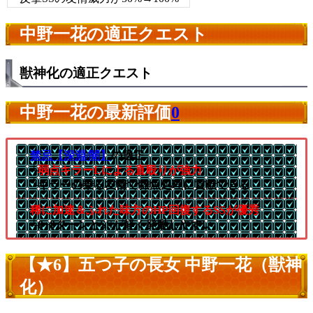
中野一花の適正クエスト
獣神化の適正クエスト
中野一花の最新評価
0
禁忌【深淵/闇】
の適正
└
弱点キラーLによる直殴りが強力
└キラーの乗る友情で雑魚処理に貢献できる
稀に加速＆ふれた味方のHP回復するSSが優秀
└8+8ターンとSSが軽く発動しやすい
【★6】五つ子の長女 中野一花（獣神
化）