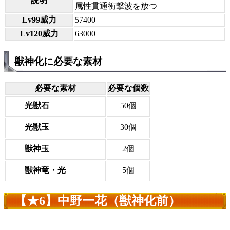
説明
属性貫通衝撃波を放つ
Lv99威力
57400
Lv120威力
63000
獣神化に必要な素材
必要な素材
必要な個数
光獣石
50個
光獣玉
30個
獣神玉
2個
獣神竜・光
5個
【★6】中野一花（獣神化前）