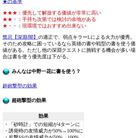
★の基準
★★★：優先して解放する価値が非常に高い
★★・：手持ち次第では検討の余地がある
★・・：現環境ではおすすめ出来ない
禁忌【深淵/闇】
の適正で、弱点キラーLによる火力が優秀。
そのため攻略に困っているなら英雄の書や戦型の書を使う価
値がある。ただし他の深淵クエストに挑戦する機会が多い場
合は書を使う優先度は下がる。
みんなは中野一花に書を使う？
超砲撃型の効果
超砲撃型の効果
効果
・「砂時計」での短縮が4ターンに
・誘発時の友情威力が50%→100%に
・反撃SSの友情威力が50%→100%