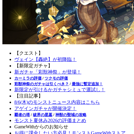
【クエスト】
ヴェイン【轟絶】が初降臨！
【新限定ガチャ】
新ガチャ「彩獣神祭」が登場！
カーミラの評価
/
ツクモの評価
彩獣神祭のガチャは引くべき？
/
最強に暫定追加！
新限定が引けるかガチャシミュで運試し！
【注目記事】
8/6(木)のモンストニュース内容はこちら
アゲインガチャが開催決定！
覇者の塔
/
破界の星墓
/
神獣の聖域の攻略
モンスト夏休み2026の評価まとめ
GameWithからのお知らせ
お得に課金したい方必見！モンストGameWithストア