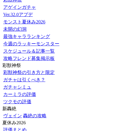
アゲインガチャ
Ver.32.0アプデ
モンスト夏休み2026
未開の幻洞
最強キャラランキング
今週のラッキーモンスター
スケジュール＆記事一覧
攻略フレンド募集掲示板
彩獣神祭
彩獣神祭の引き方と限定
ガチャは引くべき？
ガチャシミュ
カーミラの評価
ツクモの評価
新轟絶
ヴェイン
轟絶の攻略
夏休み2026
評価まとめ