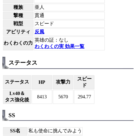
種族
亜人
撃種
貫通
戦型
スピード
アビリティ
反風
英雄の証：なし
わくわくの力
わくわくの実 効果一覧
ステータス
スピー
ステータス
攻撃力
HP
ド
Lv40＆
8413
5670
294.77
タス強化後
SS
SS名
私も使命に挑んでみよう