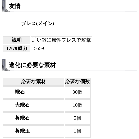
友情
ブレス(メイン)
説明
近い敵に属性ブレスで攻撃
Lv70威力
15559
進化に必要な素材
必要な素材
必要な個数
獣石
30個
大獣石
10個
蒼獣石
5個
蒼獣玉
1個