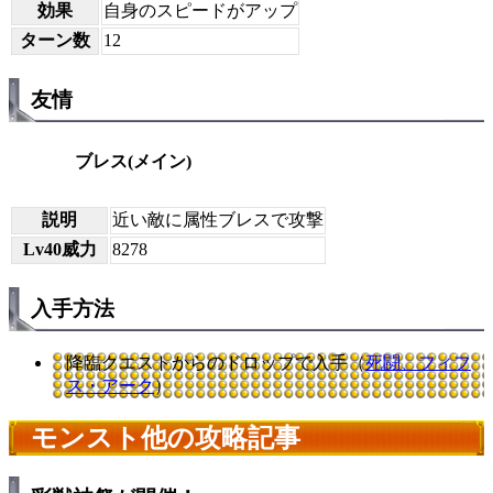
効果
自身のスピードがアップ
ターン数
12
友情
ブレス(メイン)
説明
近い敵に属性ブレスで攻撃
Lv40威力
8278
入手方法
降臨クエストからのドロップで入手（
死闘、フィフ
ス・アーク
）
モンスト他の攻略記事