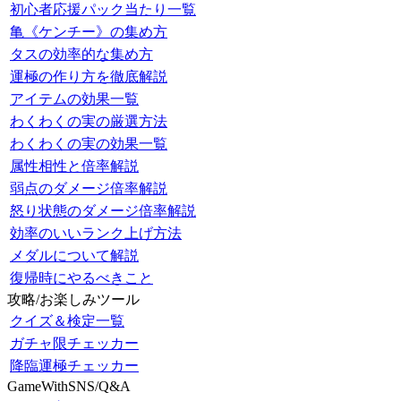
初心者応援パック当たり一覧
亀《ケンチー》の集め方
タスの効率的な集め方
運極の作り方を徹底解説
アイテムの効果一覧
わくわくの実の厳選方法
わくわくの実の効果一覧
属性相性と倍率解説
弱点のダメージ倍率解説
怒り状態のダメージ倍率解説
効率のいいランク上げ方法
メダルについて解説
復帰時にやるべきこと
攻略/お楽しみツール
クイズ＆検定一覧
ガチャ限チェッカー
降臨運極チェッカー
GameWithSNS/Q&A