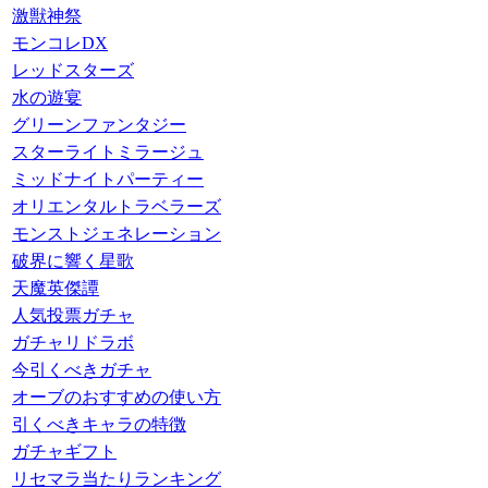
激獣神祭
モンコレDX
レッドスターズ
水の遊宴
グリーンファンタジー
スターライトミラージュ
ミッドナイトパーティー
オリエンタルトラベラーズ
モンストジェネレーション
破界に響く星歌
天魔英傑譚
人気投票ガチャ
ガチャリドラボ
今引くべきガチャ
オーブのおすすめの使い方
引くべきキャラの特徴
ガチャギフト
リセマラ当たりランキング