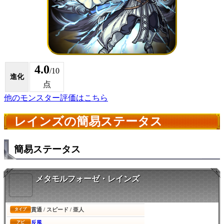
4.0
/10
進化
点
他のモンスター評価はこちら
レインズの簡易ステータス
簡易ステータス
メタモルフォーゼ・レインズ
貫通 / スピード / 亜人
タイプ
反風
アビ