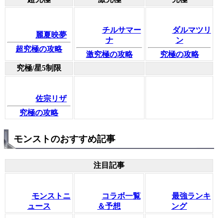
チルサマー
ダルマツリ
麗夏映夢
ナ
ン
超究極の攻略
激究極の攻略
究極の攻略
究極/星5制限
佐宗リザ
究極の攻略
モンストのおすすめ記事
注目記事
モンストニ
コラボ一覧
最強ランキ
ュース
＆予想
ング