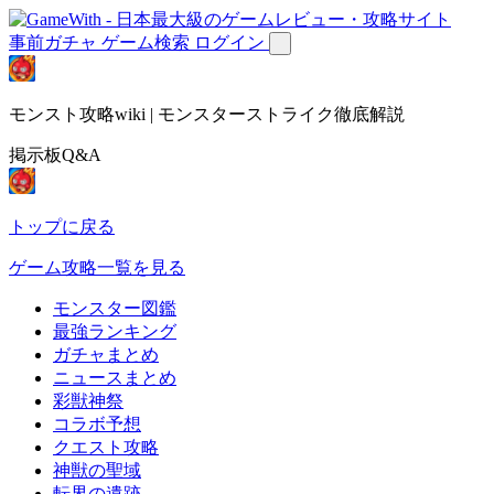
事前ガチャ
ゲーム検索
ログイン
モンスト攻略wiki | モンスターストライク徹底解説
掲示板Q&A
トップに戻る
ゲーム攻略一覧を見る
モンスター図鑑
最強ランキング
ガチャまとめ
ニュースまとめ
彩獣神祭
コラボ予想
クエスト攻略
神獣の聖域
転界の遺跡