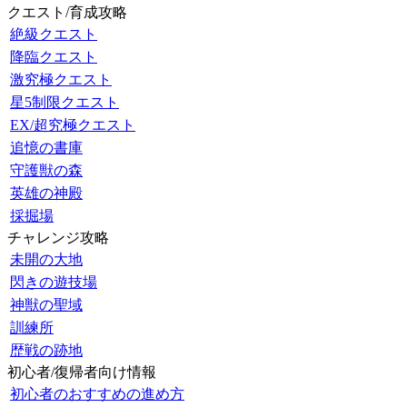
クエスト/育成攻略
絶級クエスト
降臨クエスト
激究極クエスト
星5制限クエスト
EX/超究極クエスト
追憶の書庫
守護獣の森
英雄の神殿
採掘場
チャレンジ攻略
未開の大地
閃きの遊技場
神獣の聖域
訓練所
歴戦の跡地
初心者/復帰者向け情報
初心者のおすすめの進め方