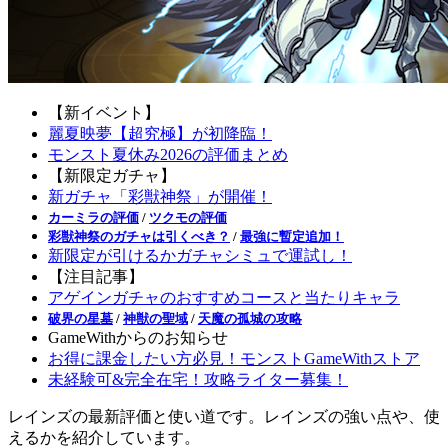
【新イベント】
麗夏映夢【超究極】が初降臨！
モンスト夏休み2026の評価まとめ
【新限定ガチャ】
新ガチャ「彩獣神祭」が開催！
カーミラの評価
/
ツクモの評価
彩獣神祭のガチャは引くべき？
/
最強に暫定追加！
新限定が引けるかガチャシミュで運試し！
【注目記事】
アゲインガチャのおすすめコースと当たりキャラ
破界の星墓
/
神獣の聖域
/
天魔の孤城の攻略
GameWithからのお知らせ
お得に課金したい方必見！モンストGameWithストア
未経験可&完全在宅！攻略ライター募集！
レインズの最新評価と使い道です。レインズの強い点や、使
えるかを紹介しています。