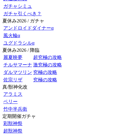
ガチャシミュ
ガチャ引くべき？
夏休み2026 / ガチャ
アンドロイドダイナーα
風火輪α
ユグドラシルα
夏休み2026 / 降臨
麗夏映夢
超究極の攻略
チルサマーナ
激究極の攻略
ダルマツリン
究極の攻略
佐宗リザ
究極の攻略
真/獣神化改
アラミス
ペリー
竹中半兵衛
定期開催ガチャ
彩獣神祭
超獣神祭