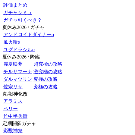
評価まとめ
ガチャシミュ
ガチャ引くべき？
夏休み2026 / ガチャ
アンドロイドダイナーα
風火輪α
ユグドラシルα
夏休み2026 / 降臨
麗夏映夢
超究極の攻略
チルサマーナ
激究極の攻略
ダルマツリン
究極の攻略
佐宗リザ
究極の攻略
真/獣神化改
アラミス
ペリー
竹中半兵衛
定期開催ガチャ
彩獣神祭