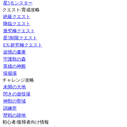
星5モンスター
クエスト/育成攻略
絶級クエスト
降臨クエスト
激究極クエスト
星5制限クエスト
EX/超究極クエスト
追憶の書庫
守護獣の森
英雄の神殿
採掘場
チャレンジ攻略
未開の大地
閃きの遊技場
神獣の聖域
訓練所
歴戦の跡地
初心者/復帰者向け情報