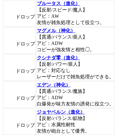
ブルータス（進化）
【反射/スピード/魔人】
アビ：AW
ドロップ
友情が雑魚処理として役立つ。
マグメル（神化）
【貫通/バランス/亜人】
アビ：ADW
ドロップ
コピーが強友情と相性◯。
クシナダ零（進化）
【反射/パワー/亜人】
アビ：対応なし
ドロップ
レーザーだけで雑魚処理ができる。
エデン（神化）
【貫通/バランス/魔族】
アビ：ADW
ドロップ
白爆発が味方友情の誘発に役立つ。
ジョヤベルン（進化）
【反射/バランス/鉱物】
アビ：水属性耐性
ドロップ
友情が砲台として優秀。