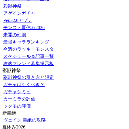
彩獣神祭
アゲインガチャ
Ver.32.0アプデ
モンスト夏休み2026
未開の幻洞
最強キャラランキング
今週のラッキーモンスター
スケジュール＆記事一覧
攻略フレンド募集掲示板
彩獣神祭
彩獣神祭の引き方と限定
ガチャは引くべき？
ガチャシミュ
カーミラの評価
ツクモの評価
新轟絶
ヴェイン
轟絶の攻略
夏休み2026