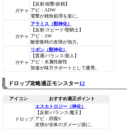
【反射/砲撃/妖精】
アビ：ADW
ガチャ
電撃が雑魚処理を楽に。
アラミス（獣神化）
【反射/スピード/聖騎士】
アビ：AW
ガチャ
敵密集時の友情が強力。
リボン（獣神化）
【貫通/バランス/亜人】
アビ：水属性耐性
ガチャ
加速が味方サポートとして優秀。
ドロップ攻略適正モンスター
12
アイコン
おすすめ適正ポイント
エスカトロジー（神化）
【反射/バランス/魔王】
アビ：回復S
ドロップ
友情が全体のダメージ源に。