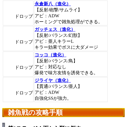
永倉新八（進化）
【反射/砲撃/サムライ】
アビ：ADW
ドロップ
ホーミングで雑魚処理ができる。
ガッチェス（進化）
【反射/バランス/幻獣】
アビ：亜人キラーL
ドロップ
キラー効果でボスに大ダメージ
コッコ（進化）
【反射/バランス/鳥】
アビ：対応なし
ドロップ
爆発で味方友情を誘発できる。
ジライヤ（進化）
【貫通/バランス/亜人】
アビ：ADW
ドロップ
自強化SSが強力。
雑魚戦の攻略手順