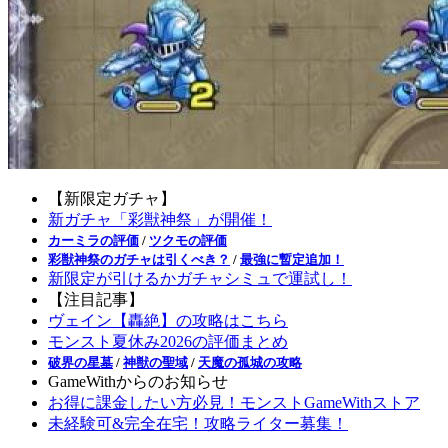
【新限定ガチャ】
新ガチャ「彩獣神祭」が開催！
カーミラの評価
/
ツクモの評価
彩獣神祭のガチャは引くべき？
/
最強に暫定追加！
新限定が引けるかガチャシミュで運試し！
【注目記事】
ヴェイン【轟絶】の攻略はこちら
モンスト夏休み2026の評価まとめ
破界の星墓
/
神獣の聖域
/
天魔の孤城の攻略
GameWithからのお知らせ
お得に課金したい方必見！モンストGameWithストア
未経験可&完全在宅！攻略ライター募集！