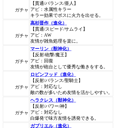
【貫通/バランス/亜人】
アビ：水属性キラー
ガチャ
キラー効果でボスに火力を出せる。
高杉晋作（進化）
【貫通/スピード/サムライ】
アビ：AW
ガチャ
友情が雑魚処理を楽に。
マーリン（獣神化）
【反射/砲撃/魔王】
アビ：回復
ガチャ
友情が砲台として優秀な働きをする。
ロビンフッド（進化）
【反射/バランス/聖騎士】
アビ：対応なし
ガチャ
敵の数が多いため友情を活かしやすい。
ヘラクレス（獣神化）
【反射/パワー/神】
アビ：対応なし
ガチャ
白爆発で味方友情を誘発できる。
ガブリエル（進化）