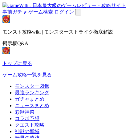
事前ガチャ
ゲーム検索
ログイン
モンスト攻略wiki | モンスターストライク徹底解説
掲示板Q&A
トップに戻る
ゲーム攻略一覧を見る
モンスター図鑑
最強ランキング
ガチャまとめ
ニュースまとめ
彩獣神祭
コラボ予想
クエスト攻略
神獣の聖域
転界の遺跡