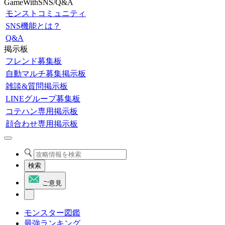
GameWithSNS/Q&A
モンストコミュニティ
SNS機能とは？
Q&A
掲示板
フレンド募集板
自動マルチ募集掲示板
雑談&質問掲示板
LINEグループ募集板
コテハン専用掲示板
顔合わせ専用掲示板
検索
ご意見
モンスター図鑑
最強ランキング