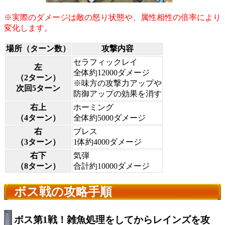
※実際のダメージは敵の怒り状態や、属性相性の倍率により
変化します。
場所（ターン数）
攻撃内容
セラフィックレイ
左
全体約12000ダメージ
（2ターン）
※味方の攻撃力アップや
次回5ターン
防御アップの効果を消す
右上
ホーミング
（4ターン）
全体約5000ダメージ
右
ブレス
（3ターン）
1体約4000ダメージ
右下
気弾
（8ターン）
合計約10000ダメージ
ボス戦の攻略手順
ボス第1戦！雑魚処理をしてからレインズを攻