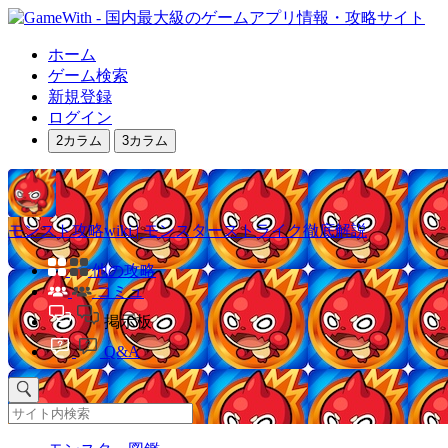
ホーム
ゲーム検索
新規登録
ログイン
2カラム
3カラム
モンスト攻略wiki | モンスターストライク徹底解説
他の攻略
コミュ
掲示板
Q&A