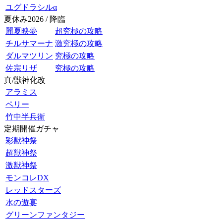
ユグドラシルα
夏休み2026 / 降臨
麗夏映夢
超究極の攻略
チルサマーナ
激究極の攻略
ダルマツリン
究極の攻略
佐宗リザ
究極の攻略
真/獣神化改
アラミス
ペリー
竹中半兵衛
定期開催ガチャ
彩獣神祭
超獣神祭
激獣神祭
モンコレDX
レッドスターズ
水の遊宴
グリーンファンタジー