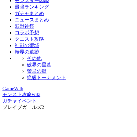
モンスター図鑑
最強ランキング
ガチャまとめ
ニュースまとめ
彩獣神祭
コラボ予想
クエスト攻略
神獣の聖域
転界の遺跡
その他
破界の星墓
禁忌の獄
絶級トーナメント
GameWith
モンスト攻略wiki
ガチャイベント
ブレイブガールズ2