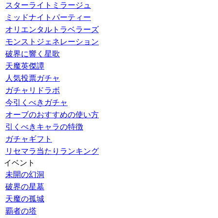
スターライトミラージュ
ミッドナイトパーティー
オリエンタルトラベラーズ
モンストジェネレーション
破界に響く星歌
天魔英傑譚
人気投票ガチャ
ガチャリドラボ
今引くべきガチャ
オーブのおすすめの使い方
引くべきキャラの特徴
ガチャギフト
リセマラ当たりランキング
イベント
未開の幻洞
破界の星墓
天魔の孤城
覇者の塔