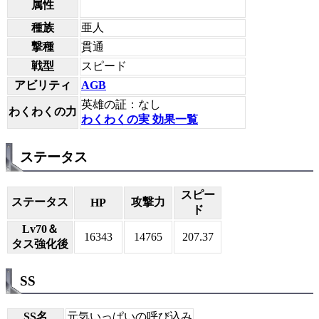
属性
種族
亜人
撃種
貫通
戦型
スピード
アビリティ
AGB
英雄の証：なし
わくわくの力
わくわくの実 効果一覧
ステータス
スピー
ステータス
攻撃力
HP
ド
Lv70＆
16343
14765
207.37
タス強化後
SS
SS名
元気いっぱいの呼び込み