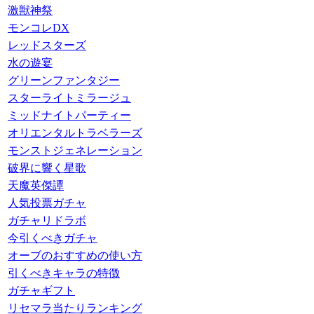
激獣神祭
モンコレDX
レッドスターズ
水の遊宴
グリーンファンタジー
スターライトミラージュ
ミッドナイトパーティー
オリエンタルトラベラーズ
モンストジェネレーション
破界に響く星歌
天魔英傑譚
人気投票ガチャ
ガチャリドラボ
今引くべきガチャ
オーブのおすすめの使い方
引くべきキャラの特徴
ガチャギフト
リセマラ当たりランキング