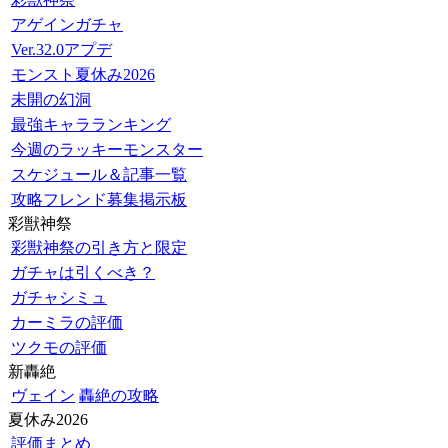
アゲインガチャ
Ver.32.0アプデ
モンスト夏休み2026
未開の幻洞
最強キャラランキング
今週のラッキーモンスター
スケジュール＆記事一覧
攻略フレンド募集掲示板
彩獣神祭
彩獣神祭の引き方と限定
ガチャは引くべき？
ガチャシミュ
カーミラの評価
ツクモの評価
新轟絶
ヴェイン
轟絶の攻略
夏休み2026
評価まとめ