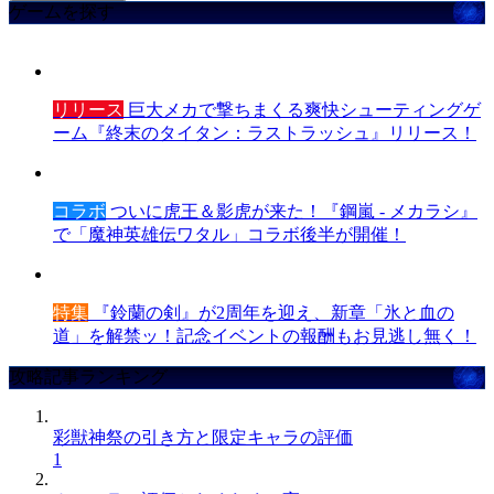
ゲームを探す
リリース
巨大メカで撃ちまくる爽快シューティングゲ
ーム『終末のタイタン：ラストラッシュ』リリース！
コラボ
ついに虎王＆影虎が来た！『鋼嵐 - メカラシ』
で「魔神英雄伝ワタル」コラボ後半が開催！
特集
『鈴蘭の剣』が2周年を迎え、新章「氷と血の
道」を解禁ッ！記念イベントの報酬もお見逃し無く！
攻略記事ランキング
彩獣神祭の引き方と限定キャラの評価
1