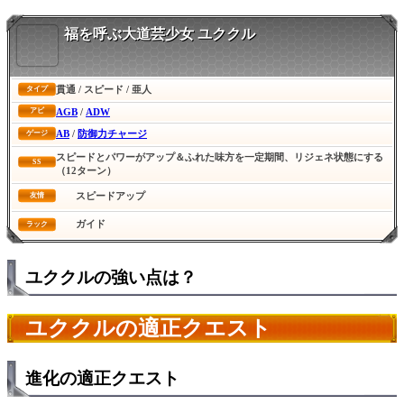
福を呼ぶ大道芸少女 ユククル
貫通 / スピード / 亜人
タイプ
AGB
/
ADW
アビ
AB
/
防御力チャージ
ゲージ
スピードとパワーがアップ＆ふれた味方を一定期間、リジェネ状態にする
SS
（12ターン）
スピードアップ
友情
ガイド
ラック
ユククルの強い点は？
ユククルの適正クエスト
進化の適正クエスト