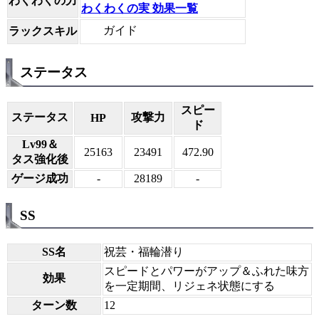
わくわくの力
わくわくの実 効果一覧
ガイド
ラックスキル
ステータス
スピー
ステータス
攻撃力
HP
ド
Lv99＆
25163
23491
472.90
タス強化後
ゲージ成功
-
28189
-
SS
SS名
祝芸・福輪潜り
スピードとパワーがアップ＆ふれた味方
効果
を一定期間、リジェネ状態にする
ターン数
12