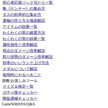
初心者応援パック当たり一覧
亀《ケンチー》の集め方
タスの効率的な集め方
運極の作り方を徹底解説
アイテムの効果一覧
わくわくの実の厳選方法
わくわくの実の効果一覧
属性相性と倍率解説
弱点のダメージ倍率解説
怒り状態のダメージ倍率解説
効率のいいランク上げ方法
メダルについて解説
復帰時にやるべきこと
攻略/お楽しみツール
クイズ＆検定一覧
ガチャ限チェッカー
降臨運極チェッカー
GameWithSNS/Q&A