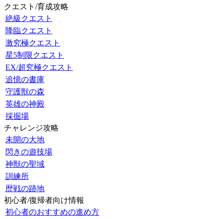
クエスト/育成攻略
絶級クエスト
降臨クエスト
激究極クエスト
星5制限クエスト
EX/超究極クエスト
追憶の書庫
守護獣の森
英雄の神殿
採掘場
チャレンジ攻略
未開の大地
閃きの遊技場
神獣の聖域
訓練所
歴戦の跡地
初心者/復帰者向け情報
初心者のおすすめの進め方