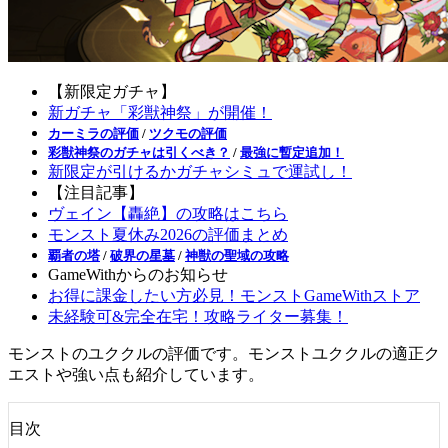
【新限定ガチャ】
新ガチャ「彩獣神祭」が開催！
カーミラの評価
/
ツクモの評価
彩獣神祭のガチャは引くべき？
/
最強に暫定追加！
新限定が引けるかガチャシミュで運試し！
【注目記事】
ヴェイン【轟絶】の攻略はこちら
モンスト夏休み2026の評価まとめ
覇者の塔
/
破界の星墓
/
神獣の聖域の攻略
GameWithからのお知らせ
お得に課金したい方必見！モンストGameWithストア
未経験可&完全在宅！攻略ライター募集！
モンストのユククルの評価です。モンストユククルの適正ク
エストや強い点も紹介しています。
目次