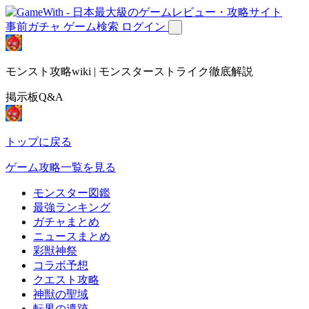
事前ガチャ
ゲーム検索
ログイン
モンスト攻略wiki | モンスターストライク徹底解説
掲示板Q&A
トップに戻る
ゲーム攻略一覧を見る
モンスター図鑑
最強ランキング
ガチャまとめ
ニュースまとめ
彩獣神祭
コラボ予想
クエスト攻略
神獣の聖域
転界の遺跡