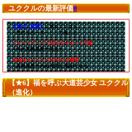
ユククルの最新評価
0
天魔【7/庭園】
に連れていける
└主にサポーターとして使える
スピードアップで味方をサポート可能
└特に高難易度で役立つ
自強化＆リジェネ付与SSが優秀
└高難易度でのHP管理に貢献できる
【★6】福を呼ぶ大道芸少女 ユククル
（進化）