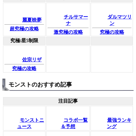
チルサマー
ダルマツリ
麗夏映夢
ナ
ン
超究極の攻略
激究極の攻略
究極の攻略
究極/星5制限
佐宗リザ
究極の攻略
モンストのおすすめ記事
注目記事
モンストニ
コラボ一覧
最強ランキ
ュース
＆予想
ング