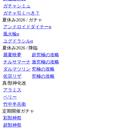
ガチャシミュ
ガチャ引くべき？
夏休み2026 / ガチャ
アンドロイドダイナーα
風火輪α
ユグドラシルα
夏休み2026 / 降臨
麗夏映夢
超究極の攻略
チルサマーナ
激究極の攻略
ダルマツリン
究極の攻略
佐宗リザ
究極の攻略
真/獣神化改
アラミス
ペリー
竹中半兵衛
定期開催ガチャ
彩獣神祭
超獣神祭