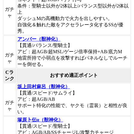
条件：聖騎士以外が2体以上/バランス型以外が2体以
ガチ
上
ャ
ダッシュMの高機動力で火力を出しやすい。
自強化＆触れた敵をアクセラレータ化するSSが優
秀。
アンバー（獣神化）
【貫通/バランス/聖騎士】
アビ：超AGB/超MSL/ゲージ倍率保持+AB/底力M
ガチ
地雷所持で小弱点を攻撃すればパネルなしでルーチ
ャ
ーを倒せる。
Cラ
おすすめ適正ポイント
ンク
坂上田村麻呂（獣神化）
【貫通/スピード/サムライ】
アビ：超AGB/AB
ガチ
サポート特化の性能で、ヤクモ（霊装）と相性が良
ャ
い。
塚原卜伝α（獣神化）
【貫通/スピード/聖騎士】
アビ：AGB/AB/SSチャージL/攻撃力チャージ