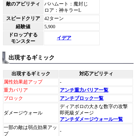
敵のアビリティ
バハムート：魔封じ
ロア：神キラーL
スピードクリア
42ターン
経験値
5,900
ドロップする
イデア
モンスター
出現するギミック
出現するギミック
対応アビリティ
属性効果超アップ
-
重力バリア
アンチ重力バリア一覧
ブロック
アンチブロック一覧
ディアボロの大きな数字の攻撃
ダメージウォール
即死級ダメージ
アンチダメージウォール一覧
一部の敵は弱点効果アッ
-
プ