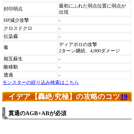
最初にふれた弱点位置に弱点が
封印弱点
出現
HP減少攻撃
-
クロスドクロ
-
伝染霧
-
ディアボロの攻撃
毒
2ターン継続、4,000ダメージ
相互蘇生
-
敵移動
-
透過
-
モンスターの絞り込み検索はこちら
イデア【轟絶/究極】の攻略のコツ
19
貫通のAGB+ABが必須