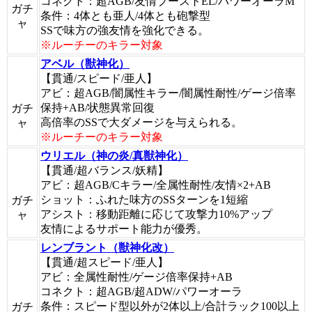
コネクト：超AGB/友情ブーストEL/パワーオーラM
ガチ
条件：4体とも亜人/4体とも砲撃型
ャ
SSで味方の強友情を強化できる。
※ルーチーのキラー対象
アベル（獣神化）
【貫通/スピード/亜人】
アビ：超AGB/闇属性キラー/闇属性耐性/ゲージ倍率
保持+AB/状態異常回復
ガチ
高倍率のSSで大ダメージを与えられる。
ャ
※ルーチーのキラー対象
ウリエル（神の炎/真獣神化）
【貫通/超バランス/妖精】
アビ：超AGB/Cキラー/全属性耐性/友情×2+AB
ショット：ふれた味方のSSターンを1短縮
ガチ
アシスト：移動距離に応じて攻撃力10%アップ
ャ
友情によるサポート能力が優秀。
レンブラント（獣神化改）
【貫通/超スピード/亜人】
アビ：全属性耐性/ゲージ倍率保持+AB
コネクト：超AGB/超ADW/パワーオーラ
条件：スピード型以外が2体以上/合計ラック100以上
ガチ