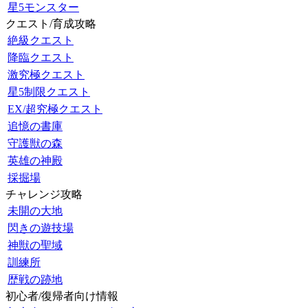
星5モンスター
クエスト/育成攻略
絶級クエスト
降臨クエスト
激究極クエスト
星5制限クエスト
EX/超究極クエスト
追憶の書庫
守護獣の森
英雄の神殿
採掘場
チャレンジ攻略
未開の大地
閃きの遊技場
神獣の聖域
訓練所
歴戦の跡地
初心者/復帰者向け情報