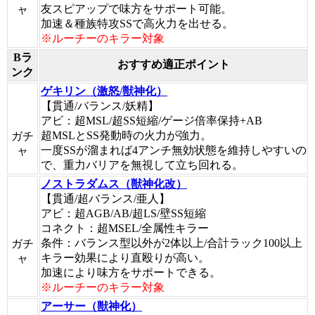
友スピアップで味方をサポート可能。
ャ
加速＆種族特攻SSで高火力を出せる。
※ルーチーのキラー対象
Bラ
おすすめ適正ポイント
ンク
ゲキリン（激怒/獣神化）
【貫通/バランス/妖精】
アビ：超MSL/超SS短縮/ゲージ倍率保持+AB
超MSLとSS発動時の火力が強力。
ガチ
一度SSが溜まれば4アンチ無効状態を維持しやすいの
ャ
で、重力バリアを無視して立ち回れる。
ノストラダムス（獣神化改）
【貫通/超バランス/亜人】
アビ：超AGB/AB/超LS/壁SS短縮
コネクト：超MSEL/全属性キラー
条件：バランス型以外が2体以上/合計ラック100以上
ガチ
キラー効果により直殴りが高い。
ャ
加速により味方をサポートできる。
※ルーチーのキラー対象
アーサー（獣神化）