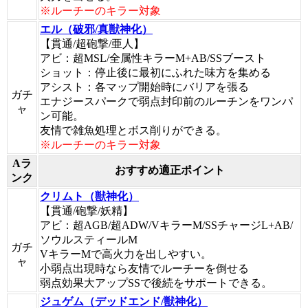
※ルーチーのキラー対象
エル（破邪/真獣神化）
【貫通/超砲撃/亜人】
アビ：超MSL/全属性キラーM+AB/SSブースト
ショット：停止後に最初にふれた味方を集める
アシスト：各マップ開始時にバリアを張る
ガチ
エナジースパークで弱点封印前のルーチンをワンパ
ャ
ン可能。
友情で雑魚処理とボス削りができる。
※ルーチーのキラー対象
Aラ
おすすめ適正ポイント
ンク
クリムト（獣神化）
【貫通/砲撃/妖精】
アビ：超AGB/超ADW/VキラーM/SSチャージL+AB/
ソウルスティールM
ガチ
VキラーMで高火力を出しやすい。
ャ
小弱点出現時なら友情でルーチーを倒せる
弱点効果大アップSSで後続をサポートできる。
ジュゲム（デッドエンド/獣神化）