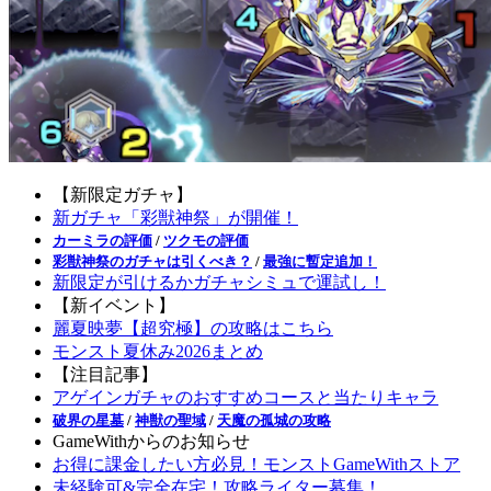
【新限定ガチャ】
新ガチャ「彩獣神祭」が開催！
カーミラの評価
/
ツクモの評価
彩獣神祭のガチャは引くべき？
/
最強に暫定追加！
新限定が引けるかガチャシミュで運試し！
【新イベント】
麗夏映夢【超究極】の攻略はこちら
モンスト夏休み2026まとめ
【注目記事】
アゲインガチャのおすすめコースと当たりキャラ
破界の星墓
/
神獣の聖域
/
天魔の孤城の攻略
GameWithからのお知らせ
お得に課金したい方必見！モンストGameWithストア
未経験可&完全在宅！攻略ライター募集！