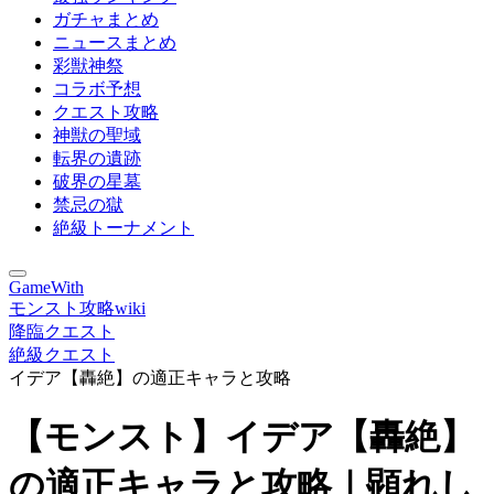
ガチャまとめ
ニュースまとめ
彩獣神祭
コラボ予想
クエスト攻略
神獣の聖域
転界の遺跡
破界の星墓
禁忌の獄
絶級トーナメント
GameWith
モンスト攻略wiki
降臨クエスト
絶級クエスト
イデア【轟絶】の適正キャラと攻略
【モンスト】イデア【轟絶】
の適正キャラと攻略｜顕れし