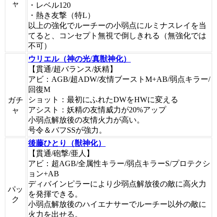
ャ
・レベル120
・熱き友撃（特L）
以上の強化でルーチーの小弱点にルミナスレイを当
てると、コンセプト無視で倒しきれる（無強化では
不可）
ウリエル（神の光/真獣神化）
【貫通/超バランス/妖精】
アビ：AGB/超ADW/友情ブーストM+AB/弱点キラー/
回復M
ショット：最初にふれたDWをHWに変える
ガチ
アシスト：妖精の友情威力が20%アップ
ャ
小弱点解放後の友情火力が高い。
号令＆バフSSが強力。
後藤ひとり（獣神化）
【貫通/砲撃/亜人】
アビ：超AGB/全属性キラー/弱点キラーS/プロテクシ
ョン+AB
ディバインピラーにより少弱点解放後の敵に高火力
パッ
を発揮できる。
ク
小弱点解放後のハイエナサーでルーチー以外の敵に
火力を出せる。