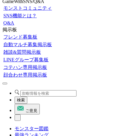
GameWithSNS/Q&A
モンストコミュニティ
SNS機能とは？
Q&A
掲示板
フレンド募集板
自動マルチ募集掲示板
雑談&質問掲示板
LINEグループ募集板
コテハン専用掲示板
顔合わせ専用掲示板
検索
ご意見
モンスター図鑑
最強ランキング