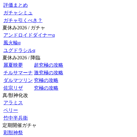
評価まとめ
ガチャシミュ
ガチャ引くべき？
夏休み2026 / ガチャ
アンドロイドダイナーα
風火輪α
ユグドラシルα
夏休み2026 / 降臨
麗夏映夢
超究極の攻略
チルサマーナ
激究極の攻略
ダルマツリン
究極の攻略
佐宗リザ
究極の攻略
真/獣神化改
アラミス
ペリー
竹中半兵衛
定期開催ガチャ
彩獣神祭