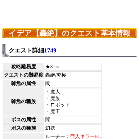
イデア【轟絶】のクエスト基本情報
クエスト詳細
1749
攻略難易度
★8
/ 20
クエストの難易度
轟絶/究極
雑魚の属性
闇
・魔人
・魔族
雑魚の種族
・ロボット
・魔王
ボスの属性
闇
ボスの種族
幻妖
ルーチー：
亜人キラーEL