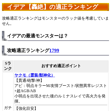
イデア【轟絶】の適正ランキング
攻略適正ランキングはモンスターのラック値を考慮していま
せん。
イデアの最適モンスターは？
攻略適正ランキング
1799
Sラ
おすすめ適正ポイント
ンク
ヤクモ（霊装/獣神化）
【貫通/砲撃/神】
アビ：弱点キラーM/友情ブースト/状態異常レジスト
+超AGB/AB
小弱点を出現させた後のルミナスレイで高火力を発
揮。
ガチ
【強化目安】