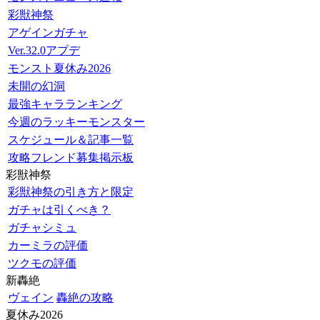
彩獣神祭
アゲインガチャ
Ver.32.0アプデ
モンスト夏休み2026
未開の幻洞
最強キャラランキング
今週のラッキーモンスター
スケジュール＆記事一覧
攻略フレンド募集掲示板
彩獣神祭
彩獣神祭の引き方と限定
ガチャは引くべき？
ガチャシミュ
カーミラの評価
ツクモの評価
新轟絶
ヴェイン
轟絶の攻略
夏休み2026