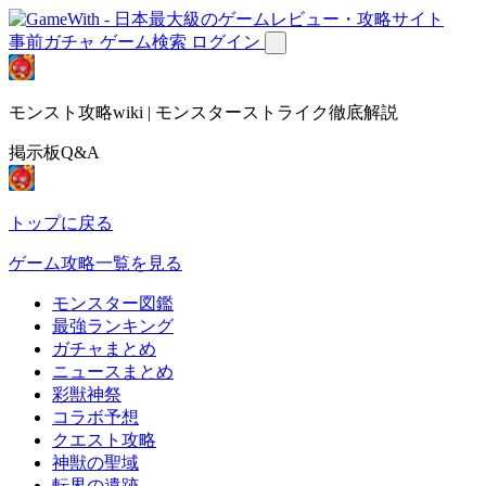
事前ガチャ
ゲーム検索
ログイン
モンスト攻略wiki | モンスターストライク徹底解説
掲示板Q&A
トップに戻る
ゲーム攻略一覧を見る
モンスター図鑑
最強ランキング
ガチャまとめ
ニュースまとめ
彩獣神祭
コラボ予想
クエスト攻略
神獣の聖域
転界の遺跡