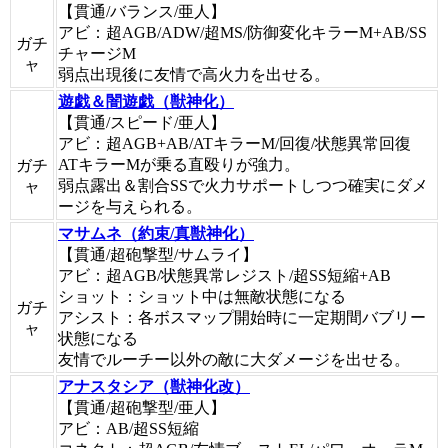
【貫通/バランス/亜人】
アビ：超AGB/ADW/超MS/防御変化キラーM+AB/SS
ガチ
チャージM
ャ
弱点出現後に友情で高火力を出せる。
遊戯＆闇遊戯（獣神化）
【貫通/スピード/亜人】
アビ：超AGB+AB/ATキラーM/回復/状態異常回復
ATキラーMが乗る直殴りが強力。
ガチ
弱点露出＆割合SSで火力サポートしつつ確実にダメ
ャ
ージを与えられる。
マサムネ（約束/真獣神化）
【貫通/超砲撃型/サムライ】
アビ：超AGB/状態異常レジスト/超SS短縮+AB
ショット：ショット中は無敵状態になる
ガチ
アシスト：各ボスマップ開始時に一定期間バブリー
ャ
状態になる
友情でルーチー以外の敵に大ダメージを出せる。
アナスタシア（獣神化改）
【貫通/超砲撃型/亜人】
アビ：AB/超SS短縮