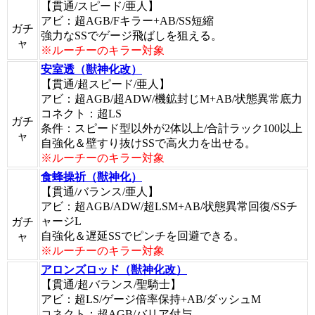
【貫通/スピード/亜人】
アビ：超AGB/Fキラー+AB/SS短縮
ガチ
強力なSSでゲージ飛ばしを狙える。
ャ
※ルーチーのキラー対象
安室透（獣神化改）
【貫通/超スピード/亜人】
アビ：超AGB/超ADW/機鉱封じM+AB/状態異常底力
コネクト：超LS
ガチ
条件：スピード型以外が2体以上/合計ラック100以上
ャ
自強化＆壁すり抜けSSで高火力を出せる。
※ルーチーのキラー対象
食蜂操祈（獣神化）
【貫通/バランス/亜人】
アビ：超AGB/ADW/超LSM+AB/状態異常回復/SSチ
ャージL
ガチ
自強化＆遅延SSでピンチを回避できる。
ャ
※ルーチーのキラー対象
アロンズロッド（獣神化改）
【貫通/超バランス/聖騎士】
アビ：超LS/ゲージ倍率保持+AB/ダッシュM
コネクト：超AGB/バリア付与