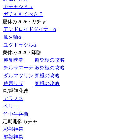
ガチャシミュ
ガチャ引くべき？
夏休み2026 / ガチャ
アンドロイドダイナーα
風火輪α
ユグドラシルα
夏休み2026 / 降臨
麗夏映夢
超究極の攻略
チルサマーナ
激究極の攻略
ダルマツリン
究極の攻略
佐宗リザ
究極の攻略
真/獣神化改
アラミス
ペリー
竹中半兵衛
定期開催ガチャ
彩獣神祭
超獣神祭