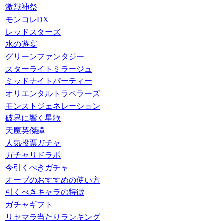
激獣神祭
モンコレDX
レッドスターズ
水の遊宴
グリーンファンタジー
スターライトミラージュ
ミッドナイトパーティー
オリエンタルトラベラーズ
モンストジェネレーション
破界に響く星歌
天魔英傑譚
人気投票ガチャ
ガチャリドラボ
今引くべきガチャ
オーブのおすすめの使い方
引くべきキャラの特徴
ガチャギフト
リセマラ当たりランキング