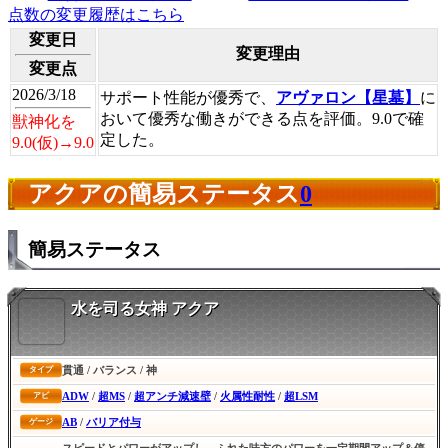
点数の変更履歴はこちら
変更日
変更理由
変更点
2026/3/18
サポート性能が優秀で、
アヴァロン【星墓】
に
おいて優秀な働きができる点を評価。9.0で確
獣神化を
定した。
9.0(仮)→9.0
アクアの簡易ステータス
0
簡易ステータス
水を司る女神 アクア
貫通 / バランス / 神
タイプ
ADW
/
超MS
/
超アンチ減速壁
/
火属性耐性
/
超LSM
アビ
AB
/
バリア付与
ゲージ