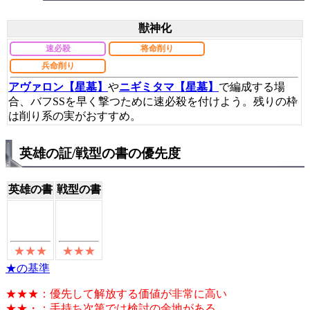
獣神化
速必殺
将命削り
兵命削り
アヴァロン【星墓】
や
ニギミタマ【星墓】
で編成する場
合、バフSSを早く撃つために速必殺を付けよう。残りの枠
は削り系の実がおすすめ。
英雄の証/戦型の書の優先度
英雄の書
戦型の書
★の基準
★★★：優先して解放する価値が非常に高い
★★・：手持ち次第では検討の余地がある