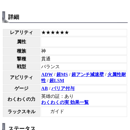
詳細
レアリティ
★★★★★★
属性
種族
神
撃種
貫通
戦型
バランス
ADW
/
超MS
/
超アンチ減速壁
/
火属性耐
アビリティ
性
/
超LSM
ゲージ
AB
/
バリア付与
英雄の証：あり
わくわくの力
わくわくの実 効果一覧
ガイド
ラックスキル
ステータス