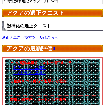
・属性効果超絶アップ：約1.54倍
アクアの適正クエスト
獣神化の適正クエスト
適正クエスト検索ツールはこちら
アクアの最新評価
0
2つの高難易度クエストの適正キャラ
└
アヴァロン【星墓】
└
ニギミタマ【星墓】
自強化＆バフ付与＆追撃SSが強力
└ふれた味方のパワーをアップできる
└追撃は直殴り+割合で確実にダメージを稼げる
友情が味方のサポートとして優秀
└防スピアップで直殴りと防御面をサポート