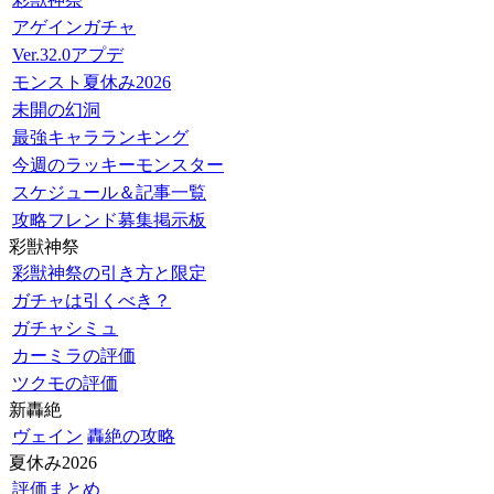
アゲインガチャ
Ver.32.0アプデ
モンスト夏休み2026
未開の幻洞
最強キャラランキング
今週のラッキーモンスター
スケジュール＆記事一覧
攻略フレンド募集掲示板
彩獣神祭
彩獣神祭の引き方と限定
ガチャは引くべき？
ガチャシミュ
カーミラの評価
ツクモの評価
新轟絶
ヴェイン
轟絶の攻略
夏休み2026
評価まとめ