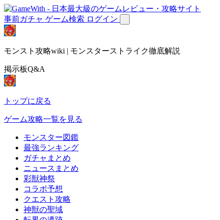
事前ガチャ
ゲーム検索
ログイン
モンスト攻略wiki | モンスターストライク徹底解説
掲示板Q&A
トップに戻る
ゲーム攻略一覧を見る
モンスター図鑑
最強ランキング
ガチャまとめ
ニュースまとめ
彩獣神祭
コラボ予想
クエスト攻略
神獣の聖域
転界の遺跡