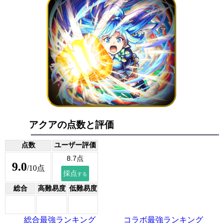
アクアの点数と評価
点数
ユーザー評価
9.0
/10点
総合
高難易度
低難易度
総合最強ランキング
コラボ最強ランキング