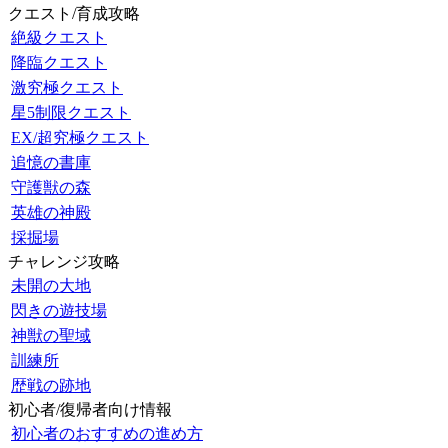
クエスト/育成攻略
絶級クエスト
降臨クエスト
激究極クエスト
星5制限クエスト
EX/超究極クエスト
追憶の書庫
守護獣の森
英雄の神殿
採掘場
チャレンジ攻略
未開の大地
閃きの遊技場
神獣の聖域
訓練所
歴戦の跡地
初心者/復帰者向け情報
初心者のおすすめの進め方