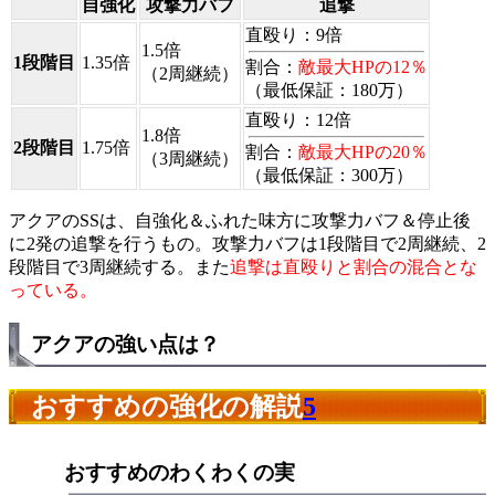
自強化
攻撃力バフ
追撃
直殴り：9倍
1.5倍
1段階目
1.35倍
割合：
敵最大HPの12％
（2周継続）
（最低保証：180万）
直殴り：12倍
1.8倍
2段階目
1.75倍
割合：
敵最大HPの20％
（3周継続）
（最低保証：300万）
アクアのSSは、自強化＆ふれた味方に攻撃力バフ＆停止後
に2発の追撃を行うもの。攻撃力バフは1段階目で2周継続、2
段階目で3周継続する。また
追撃は直殴りと割合の混合とな
っている。
アクアの強い点は？
おすすめの強化の解説
5
おすすめのわくわくの実