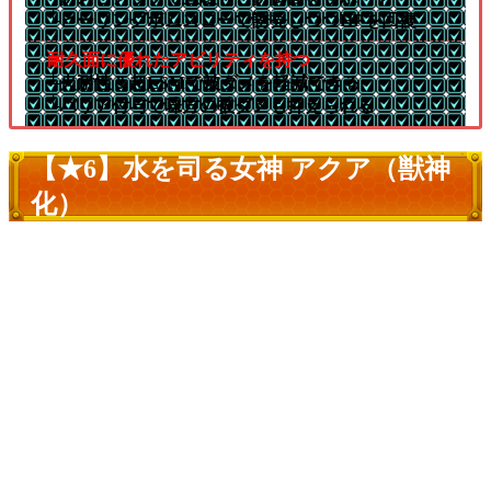
└ヒーリングボムスローで誘発しつつHPを回復
耐久面に優れたアビリティを持つ
└火耐性＆超LSMで被ダメを軽減できる
└バリア付与で味方の被ダメも抑えられる
【★6】水を司る女神 アクア（獣神
化）