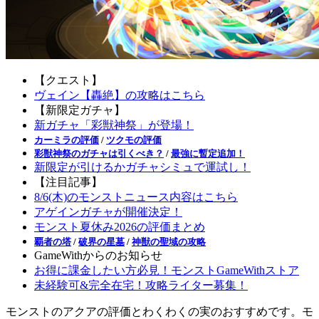
【クエスト】
ヴェイン【轟絶】の攻略はこちら
【新限定ガチャ】
新ガチャ「彩獣神祭」が登場！
カーミラの評価
/
ツクモの評価
彩獣神祭のガチャは引くべき？
/
最強に暫定追加！
新限定が引けるかガチャシミュで運試し！
【注目記事】
8/6(木)のモンストニュース内容はこちら
アゲインガチャが開催決定！
モンスト夏休み2026の評価まとめ
覇者の塔
/
破界の星墓
/
神獣の聖域の攻略
GameWithからのお知らせ
お得に課金したい方必見！モンストGameWithストア
未経験可&完全在宅！攻略ライター募集！
モンストのアクアの評価とわくわくの実のおすすめです。モ