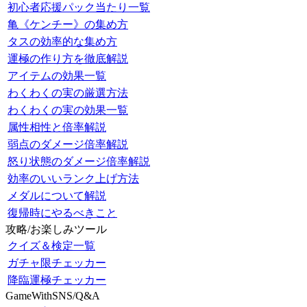
初心者応援パック当たり一覧
亀《ケンチー》の集め方
タスの効率的な集め方
運極の作り方を徹底解説
アイテムの効果一覧
わくわくの実の厳選方法
わくわくの実の効果一覧
属性相性と倍率解説
弱点のダメージ倍率解説
怒り状態のダメージ倍率解説
効率のいいランク上げ方法
メダルについて解説
復帰時にやるべきこと
攻略/お楽しみツール
クイズ＆検定一覧
ガチャ限チェッカー
降臨運極チェッカー
GameWithSNS/Q&A