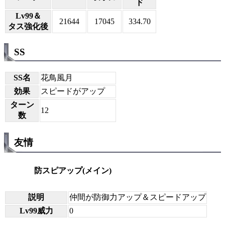
ド
Lv99＆
21644
17045
334.70
タス強化後
SS
SS名
花鳥風月
効果
スピードがアップ
ターン
12
数
友情
防スピアップ(メイン)
説明
仲間が防御力アップ＆スピードアップ
Lv99威力
0