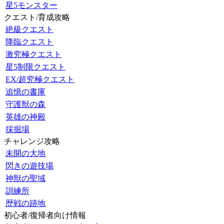
星5モンスター
クエスト/育成攻略
絶級クエスト
降臨クエスト
激究極クエスト
星5制限クエスト
EX/超究極クエスト
追憶の書庫
守護獣の森
英雄の神殿
採掘場
チャレンジ攻略
未開の大地
閃きの遊技場
神獣の聖域
訓練所
歴戦の跡地
初心者/復帰者向け情報