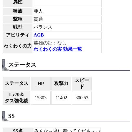
属性
種族
亜人
撃種
貫通
戦型
バランス
アビリティ
AGB
英雄の証：なし
わくわくの力
わくわくの実 効果一覧
ステータス
スピー
ステータス
攻撃力
HP
ド
Lv70＆
15303
11402
300.53
タス強化後
SS
SS名
みんな～席に着いてくださ～い