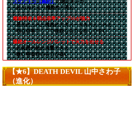
スケアトラ【轟絶】
の適正キャラ
└超AGBにより機動力が高い
種族特攻＆弱点倍率アップSSが強力
└最初にふれた種族に大ダメージを与えられる
└弱点倍率アップで後続も火力を出しやすい
爆絶オールレンジバレットで火力を出せる
└広範囲の敵に攻撃できる
└敵に密着時の火力が高い
【★6】DEATH DEVIL 山中さわ子
（進化）