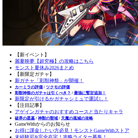
【新イベント】
麗夏映夢【超究極】の攻略はこちら
モンスト夏休み2026まとめ
【新限定ガチャ】
新ガチャ「彩獣神祭」が開催！
カーミラの評価
/
ツクモの評価
彩獣神祭のガチャは引くべき？
/
最強に暫定追加！
新限定が引けるかガチャシミュで運試し！
【注目記事】
アゲインガチャのおすすめコースと当たりキャラ
破界の星墓
/
神獣の聖域
/
天魔の孤城の攻略
GameWithからのお知らせ
お得に課金したい方必見！モンストGameWithストア
未経験可&完全在宅！攻略ライター募集！