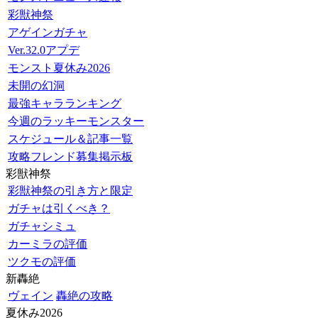
彩獣神祭
アゲインガチャ
Ver.32.0アプデ
モンスト夏休み2026
未開の幻洞
最強キャラランキング
今週のラッキーモンスター
スケジュール＆記事一覧
攻略フレンド募集掲示板
彩獣神祭
彩獣神祭の引き方と限定
ガチャは引くべき？
ガチャシミュ
カーミラの評価
ツクモの評価
新轟絶
ヴェイン
轟絶の攻略
夏休み2026