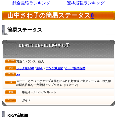
総合最強ランキング
運枠最強ランキング
山中さわ子の簡易ステータス
0
簡易ステータス
DEATH DEVIL 山中さわ子
貫通 / バランス / 亜人
タイプ
ラック超AGB
/
超MS
/
アンチ減速壁
/
ゲージ倍率保持
アビ
AB
ゲージ
スピードとパワーがアップ＆最初にふれた敵種族に大ダメージ＆ふれた敵
SS
の弱点倍率を一定期間アップさせる（19ターン）
爆絶オールレンジバレット
友情
ガイド
ラック
SSの詳細