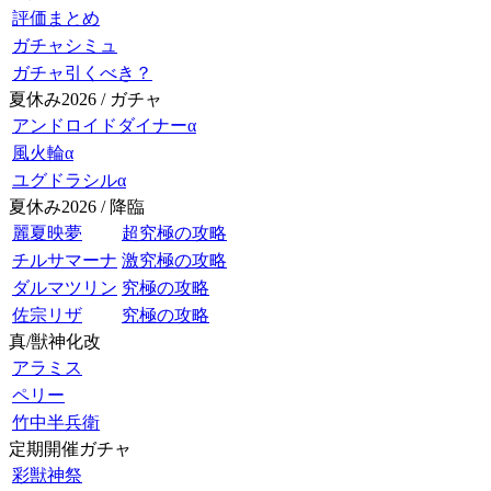
評価まとめ
ガチャシミュ
ガチャ引くべき？
夏休み2026 / ガチャ
アンドロイドダイナーα
風火輪α
ユグドラシルα
夏休み2026 / 降臨
麗夏映夢
超究極の攻略
チルサマーナ
激究極の攻略
ダルマツリン
究極の攻略
佐宗リザ
究極の攻略
真/獣神化改
アラミス
ペリー
竹中半兵衛
定期開催ガチャ
彩獣神祭