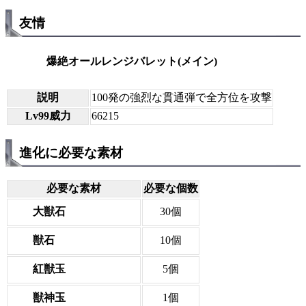
友情
爆絶オールレンジバレット(メイン)
説明
100発の強烈な貫通弾で全方位を攻撃
Lv99威力
66215
進化に必要な素材
必要な素材
必要な個数
大獣石
30個
獣石
10個
紅獣玉
5個
獣神玉
1個