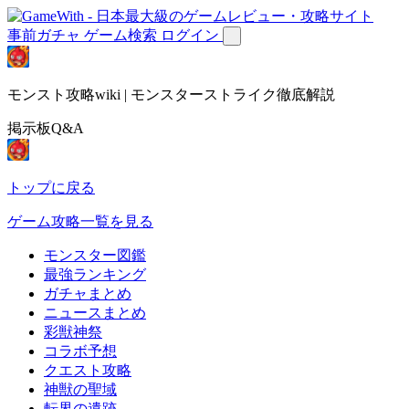
事前ガチャ
ゲーム検索
ログイン
モンスト攻略wiki | モンスターストライク徹底解説
掲示板Q&A
トップに戻る
ゲーム攻略一覧を見る
モンスター図鑑
最強ランキング
ガチャまとめ
ニュースまとめ
彩獣神祭
コラボ予想
クエスト攻略
神獣の聖域
転界の遺跡