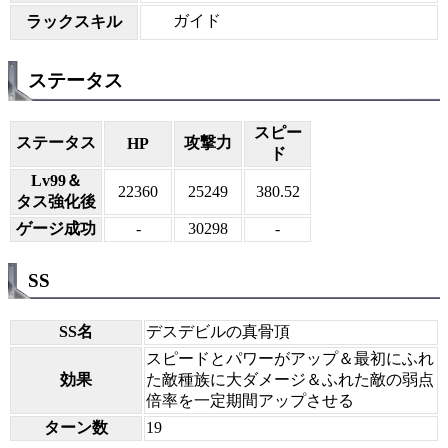
ガイド
ラックスキル
ステータス
スピー
ステータス
攻撃力
HP
ド
Lv99＆
22360
25249
380.52
タス強化後
ゲージ成功
-
30298
-
SS
SS名
デスデビルの真骨頂
スピードとパワーがアップ＆最初にふれ
効果
た敵種族に大ダメージ＆ふれた敵の弱点
倍率を一定期間アップさせる
ターン数
19