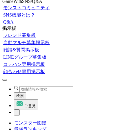
GameWithSNS/Q&A
モンストコミュニティ
SNS機能とは？
Q&A
掲示板
フレンド募集板
自動マルチ募集掲示板
雑談&質問掲示板
LINEグループ募集板
コテハン専用掲示板
顔合わせ専用掲示板
検索
ご意見
モンスター図鑑
最強ランキング