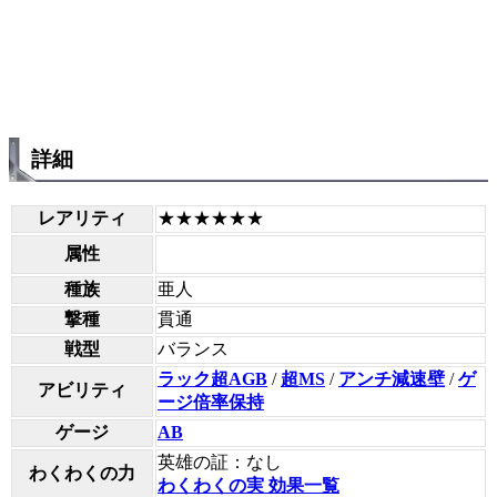
詳細
レアリティ
★★★★★★
属性
種族
亜人
撃種
貫通
戦型
バランス
ラック超AGB
/
超MS
/
アンチ減速壁
/
ゲ
アビリティ
ージ倍率保持
ゲージ
AB
英雄の証：なし
わくわくの力
わくわくの実 効果一覧