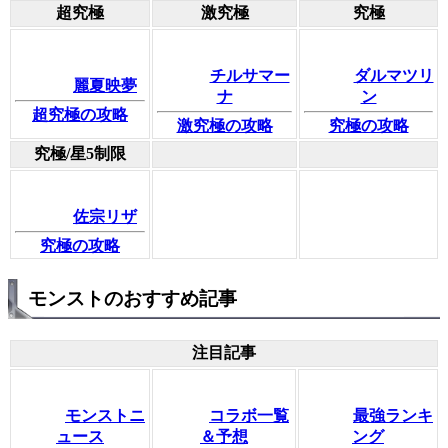
超究極
激究極
究極
チルサマー
ダルマツリ
麗夏映夢
ナ
ン
超究極の攻略
激究極の攻略
究極の攻略
究極/星5制限
佐宗リザ
究極の攻略
モンストのおすすめ記事
注目記事
モンストニ
コラボ一覧
最強ランキ
ュース
＆予想
ング