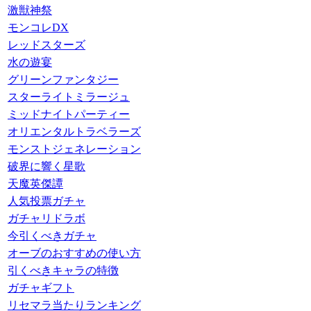
激獣神祭
モンコレDX
レッドスターズ
水の遊宴
グリーンファンタジー
スターライトミラージュ
ミッドナイトパーティー
オリエンタルトラベラーズ
モンストジェネレーション
破界に響く星歌
天魔英傑譚
人気投票ガチャ
ガチャリドラボ
今引くべきガチャ
オーブのおすすめの使い方
引くべきキャラの特徴
ガチャギフト
リセマラ当たりランキング