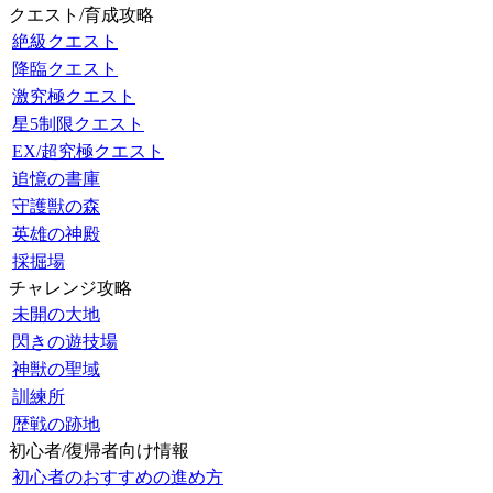
クエスト/育成攻略
絶級クエスト
降臨クエスト
激究極クエスト
星5制限クエスト
EX/超究極クエスト
追憶の書庫
守護獣の森
英雄の神殿
採掘場
チャレンジ攻略
未開の大地
閃きの遊技場
神獣の聖域
訓練所
歴戦の跡地
初心者/復帰者向け情報
初心者のおすすめの進め方