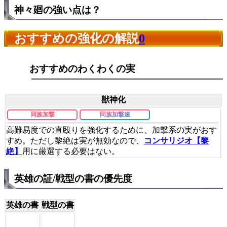
神々廻の強い点は？
おすすめの強化の解説
0
おすすめのわくわくの実
獣神化
同族加撃
同族加撃速
高難易度での直殴りを強化するために、加撃系の実がおす
すめ。ただし黎絶は実が無効なので、
コンサリジオ【黎
絶】
用に厳選する必要はない。
英雄の証/戦型の書の優先度
英雄の書
戦型の書