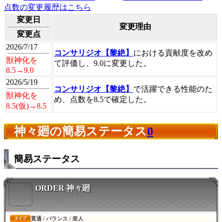
点数の変更履歴はこちら
変更日
変更理由
変更点
2026/7/17
コンサリジオ【黎絶】
における貢献度を改め
獣神化を
て評価し、9.0に変更した。
8.5→9.0
2026/5/19
コンサリジオ【黎絶】
で活躍できる性能のた
獣神化を
め、点数を8.5で確定した。
8.5(仮)→8.5
神々廻の簡易ステータス
0
簡易ステータス
ORDER 神々廻
貫通 / バランス / 亜人
タイプ