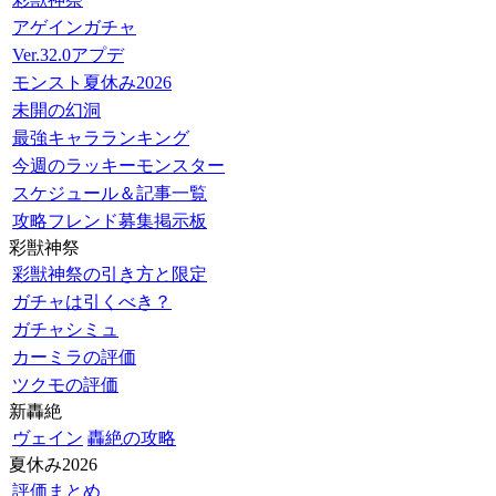
アゲインガチャ
Ver.32.0アプデ
モンスト夏休み2026
未開の幻洞
最強キャラランキング
今週のラッキーモンスター
スケジュール＆記事一覧
攻略フレンド募集掲示板
彩獣神祭
彩獣神祭の引き方と限定
ガチャは引くべき？
ガチャシミュ
カーミラの評価
ツクモの評価
新轟絶
ヴェイン
轟絶の攻略
夏休み2026
評価まとめ