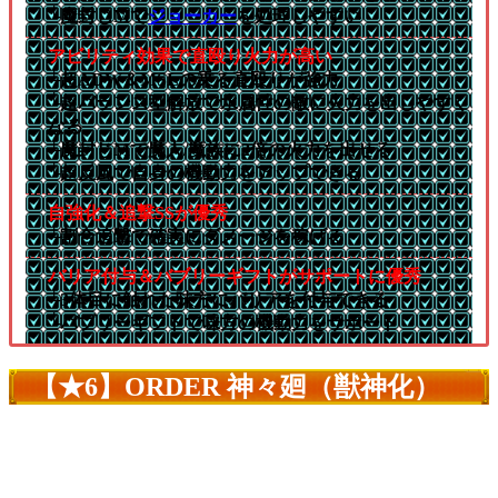
└魔封じMで
ジョーカー
を処理しやすい
アビリティ効果で直殴り火力が高い
└超ADW＆MSLの乗る直殴りが強力
└超バランス型解放で水属性の敵に火力を出しやすく
なる
└魔封じMで魔人/魔族に2倍の火力を出せる
└超反風で自身の機動力をアップできる
自強化＆追撃SSが優秀
└割合追撃で確実にダメージを稼げる
バリア付与＆バブリーギフトがサポートに優秀
└3体目に触れた味方にバリアを付与できる
└バブリーギフトで味方の機動力をサポート
【★6】ORDER 神々廻（獣神化）