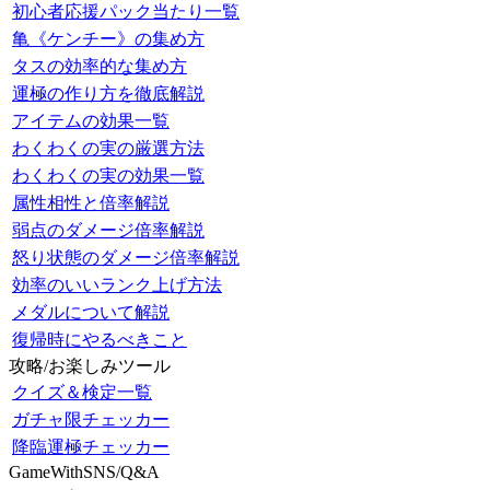
初心者応援パック当たり一覧
亀《ケンチー》の集め方
タスの効率的な集め方
運極の作り方を徹底解説
アイテムの効果一覧
わくわくの実の厳選方法
わくわくの実の効果一覧
属性相性と倍率解説
弱点のダメージ倍率解説
怒り状態のダメージ倍率解説
効率のいいランク上げ方法
メダルについて解説
復帰時にやるべきこと
攻略/お楽しみツール
クイズ＆検定一覧
ガチャ限チェッカー
降臨運極チェッカー
GameWithSNS/Q&A