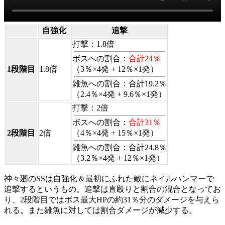
自強化
追撃
打撃：1.8倍
ボスへの割合：
合計24％
1段階目
1.8倍
（3％×4発 + 12％×1発）
雑魚への割合：合計19.2％
（2.4％×4発 + 9.6％×1発）
打撃：2倍
ボスへの割合：
合計31％
2段階目
2倍
（4％×4発 + 15％×1発）
雑魚への割合：合計24.8％
（3.2％×4発 + 12％×1発）
神々廻のSSは自強化＆最初にふれた敵にネイルハンマーで
追撃するというもの。追撃は直殴りと割合の混合となってお
り、2段階目ではボス最大HPの約31％分のダメージを与えら
れる。また雑魚に対しては割合ダメージが減少する。