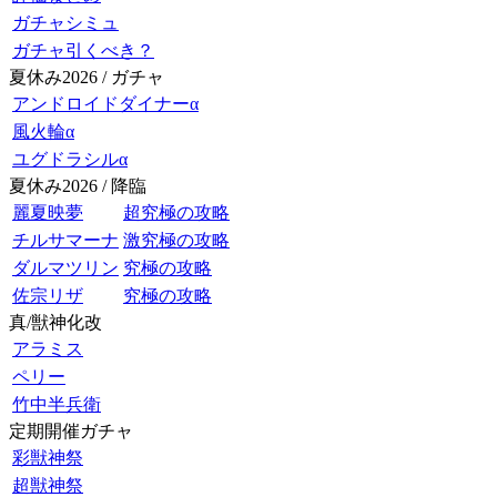
ガチャシミュ
ガチャ引くべき？
夏休み2026 / ガチャ
アンドロイドダイナーα
風火輪α
ユグドラシルα
夏休み2026 / 降臨
麗夏映夢
超究極の攻略
チルサマーナ
激究極の攻略
ダルマツリン
究極の攻略
佐宗リザ
究極の攻略
真/獣神化改
アラミス
ペリー
竹中半兵衛
定期開催ガチャ
彩獣神祭
超獣神祭