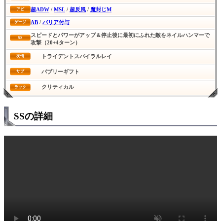
超ADW
/
MSL
/
超反風
/
魔封じM
アビ
AB
/
バリア付与
ゲージ
スピードとパワーがアップ＆停止後に最初にふれた敵をネイルハンマーで
SS
攻撃（20+4ターン）
トライデントスパイラルレイ
友情
バブリーギフト
サブ
クリティカル
ラック
SSの詳細