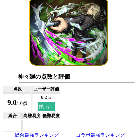
神々廻の点数と評価
点数
ユーザー評価
9.0
/10点
総合
高難易度
低難易度
総合最強ランキング
コラボ最強ランキング