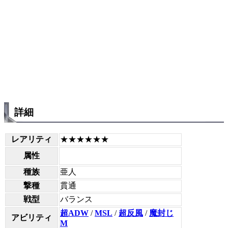
詳細
レアリティ
★★★★★★
属性
種族
亜人
撃種
貫通
戦型
バランス
超ADW
/
MSL
/
超反風
/
魔封じ
アビリティ
M