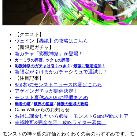
【クエスト】
ヴェイン【轟絶】の攻略はこちら
【新限定ガチャ】
新ガチャ「彩獣神祭」が登場！
カーミラの評価
/
ツクモの評価
彩獣神祭のガチャは引くべき？
/
最強に暫定追加！
新限定が引けるかガチャシミュで運試し！
【注目記事】
8/6(木)のモンストニュース内容はこちら
アゲインガチャが開催決定！
モンスト夏休み2026の評価まとめ
覇者の塔
/
破界の星墓
/
神獣の聖域の攻略
GameWithからのお知らせ
お得に課金したい方必見！モンストGameWithストア
未経験可&完全在宅！攻略ライター募集！
モンストの神々廻の評価とわくわくの実のおすすめです。モ