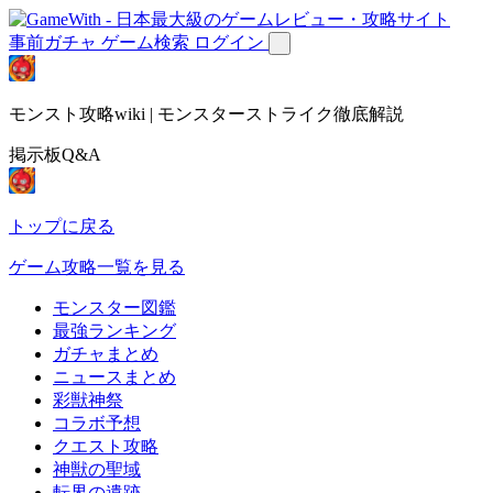
事前ガチャ
ゲーム検索
ログイン
モンスト攻略wiki | モンスターストライク徹底解説
掲示板Q&A
トップに戻る
ゲーム攻略一覧を見る
モンスター図鑑
最強ランキング
ガチャまとめ
ニュースまとめ
彩獣神祭
コラボ予想
クエスト攻略
神獣の聖域
転界の遺跡