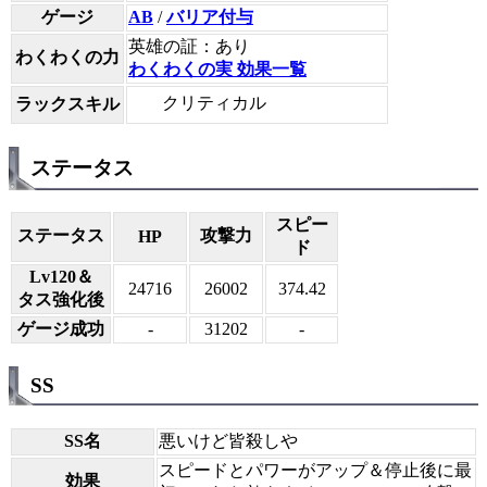
ゲージ
AB
/
バリア付与
英雄の証：あり
わくわくの力
わくわくの実 効果一覧
クリティカル
ラックスキル
ステータス
スピー
ステータス
攻撃力
HP
ド
Lv120＆
24716
26002
374.42
タス強化後
ゲージ成功
-
31202
-
SS
SS名
悪いけど皆殺しや
スピードとパワーがアップ＆停止後に最
効果