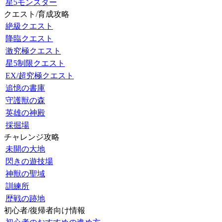
星5モンスター
クエスト/育成攻略
絶級クエスト
降臨クエスト
激究極クエスト
星5制限クエスト
EX/超究極クエスト
追憶の書庫
守護獣の森
英雄の神殿
採掘場
チャレンジ攻略
未開の大地
閃きの遊技場
神獣の聖域
訓練所
歴戦の跡地
初心者/復帰者向け情報