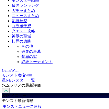
モンスター図鑑
最強ランキング
ガチャまとめ
ニュースまとめ
彩獣神祭
コラボ予想
クエスト攻略
神獣の聖域
転界の遺跡
その他
破界の星墓
禁忌の獄
絶級トーナメント
GameWith
モンスト攻略wiki
星6モンスター一覧
水ムラサメの最新評価
攻略 メニュー
モンスト最新情報
モンストニュース速報