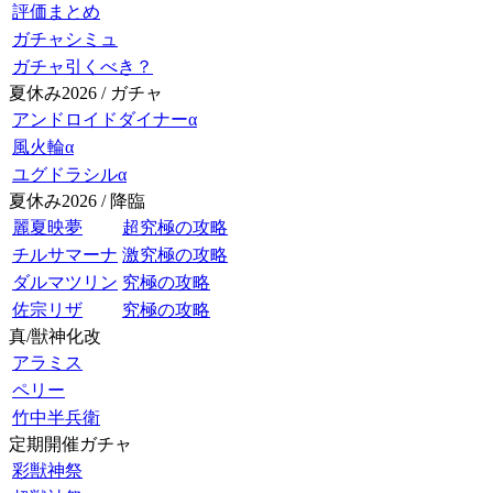
評価まとめ
ガチャシミュ
ガチャ引くべき？
夏休み2026 / ガチャ
アンドロイドダイナーα
風火輪α
ユグドラシルα
夏休み2026 / 降臨
麗夏映夢
超究極の攻略
チルサマーナ
激究極の攻略
ダルマツリン
究極の攻略
佐宗リザ
究極の攻略
真/獣神化改
アラミス
ペリー
竹中半兵衛
定期開催ガチャ
彩獣神祭