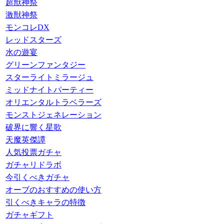
超獣神祭
激獣神祭
モンコレDX
レッドスターズ
水の遊宴
グリーンファンタジー
スターライトミラージュ
ミッドナイトパーティー
オリエンタルトラベラーズ
モンストジェネレーション
破界に響く星歌
天魔英傑譚
人気投票ガチャ
ガチャリドラボ
今引くべきガチャ
オーブのおすすめの使い方
引くべきキャラの特徴
ガチャギフト