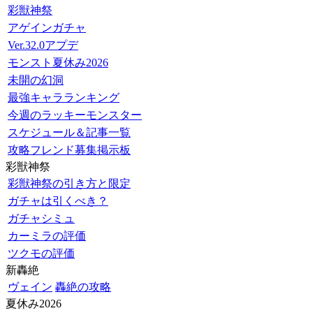
彩獣神祭
アゲインガチャ
Ver.32.0アプデ
モンスト夏休み2026
未開の幻洞
最強キャラランキング
今週のラッキーモンスター
スケジュール＆記事一覧
攻略フレンド募集掲示板
彩獣神祭
彩獣神祭の引き方と限定
ガチャは引くべき？
ガチャシミュ
カーミラの評価
ツクモの評価
新轟絶
ヴェイン
轟絶の攻略
夏休み2026