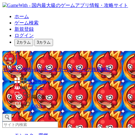
ホーム
ゲーム検索
新規登録
ログイン
2カラム
3カラム
モンスト攻略wiki | モンスターストライク徹底解説
他の攻略
コミュ
掲示板
Q&A