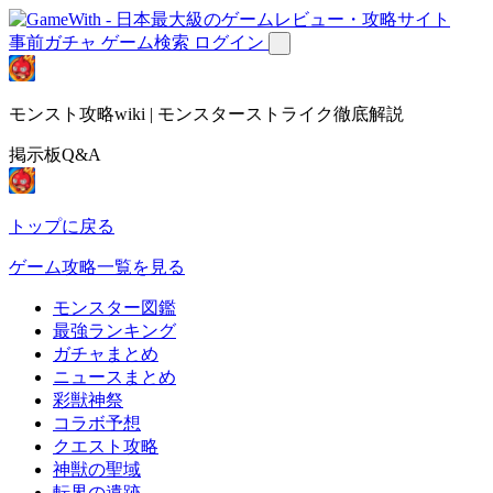
事前ガチャ
ゲーム検索
ログイン
モンスト攻略wiki | モンスターストライク徹底解説
掲示板Q&A
トップに戻る
ゲーム攻略一覧を見る
モンスター図鑑
最強ランキング
ガチャまとめ
ニュースまとめ
彩獣神祭
コラボ予想
クエスト攻略
神獣の聖域
転界の遺跡