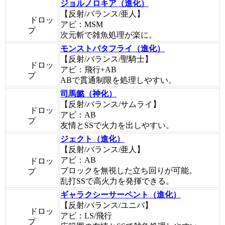
ジョルノロキア（進化）
【反射/バランス/亜人】
ドロッ
アビ：MSM
プ
次元斬で雑魚処理が楽に。
モンストバタフライ（進化）
【反射/バランス/聖騎士】
ドロッ
アビ：飛行+AB
プ
ABで貫通制限を処理しやすい。
司馬懿（神化）
【反射/バランス/サムライ】
ドロッ
アビ：AB
プ
友情とSSで火力を出しやすい。
ジェクト（進化）
【反射/バランス/亜人】
アビ：AB
ドロッ
ブロックを無視した立ち回りが可能。
プ
乱打SSで高火力を発揮できる。
ギャラクシーサーペント（進化）
【反射/バランス/ユニバ】
ドロッ
アビ：LS/飛行
プ