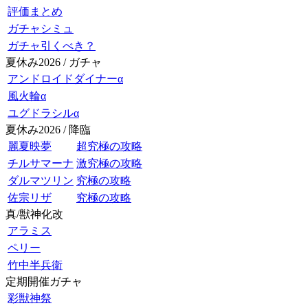
評価まとめ
ガチャシミュ
ガチャ引くべき？
夏休み2026 / ガチャ
アンドロイドダイナーα
風火輪α
ユグドラシルα
夏休み2026 / 降臨
麗夏映夢
超究極の攻略
チルサマーナ
激究極の攻略
ダルマツリン
究極の攻略
佐宗リザ
究極の攻略
真/獣神化改
アラミス
ペリー
竹中半兵衛
定期開催ガチャ
彩獣神祭