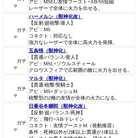
アビ：MSEL/友情ブースト+AB/SS短縮
ャ
レーザーで全体に火力を出せる。
ハーメルン（獣神化改）
【反射/超砲撃/亜人】
アビ：MS
ガチ
コネクト：対応なし
ャ
強力なレーザーで全体に高火力を発揮。
五条悟（獣神化）
【貫通/バランス/亜人】
ガチ
アビ：MSL+ソウルスティール
ャ
グロウスフィアで広範囲の敵に火力を出せる。
マルタ（獣神化）
【貫通/砲撃/聖騎士】
ガチ
アビ：MS+ダッシュM
ャ
砲撃型の2種の友情が全体の火力になる。
日番谷冬獅郎（獣神化改）
【反射/超バランス/死神】
アビ：飛行+AB/ドレイン
ガチ
コネクト：友情ブーストM（発動推奨）
ャ
条件：死神以外が2体以上/貫通が1体以上