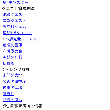
星5モンスター
クエスト/育成攻略
絶級クエスト
降臨クエスト
激究極クエスト
星5制限クエスト
EX/超究極クエスト
追憶の書庫
守護獣の森
英雄の神殿
採掘場
チャレンジ攻略
未開の大地
閃きの遊技場
神獣の聖域
訓練所
歴戦の跡地
初心者/復帰者向け情報