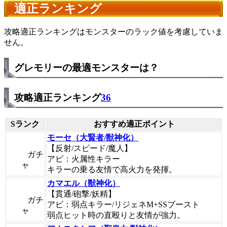
適正ランキング
攻略適正ランキングはモンスターのラック値を考慮していま
せん。
グレモリーの最適モンスターは？
攻略適正ランキング
36
Sランク
おすすめ適正ポイント
モーセ（大賢者/獣神化）
【反射/スピード/魔人】
ガチ
アビ：火属性キラー
ャ
キラーの乗る友情で高火力を発揮。
カマエル（獣神化）
【貫通/砲撃/妖精】
ガチ
アビ：弱点キラー/リジェネM+SSブースト
ャ
弱点ヒット時の直殴りと友情が強力。