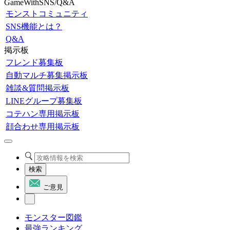
GameWithSNS/Q&A
モンストコミュニティ
SNS機能とは？
Q&A
掲示板
フレンド募集板
自動マルチ募集掲示板
雑談&質問掲示板
LINEグループ募集板
コテハン専用掲示板
顔合わせ専用掲示板
検索
ご意見
モンスター図鑑
最強ランキング