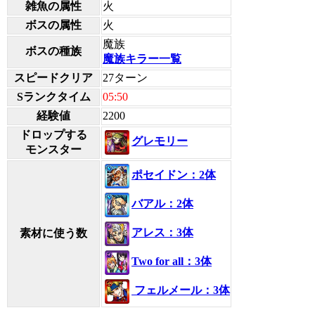
雑魚の属性
火
ボスの属性
火
魔族
ボスの種族
魔族キラー一覧
スピードクリア
27ターン
Sランクタイム
05:50
経験値
2200
ドロップする
グレモリー
モンスター
ポセイドン：2体
バアル：2体
アレス：3体
素材に使う数
Two for all：3体
フェルメール：3体