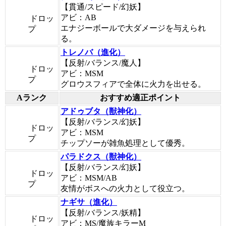
【貫通/スピード/幻妖】
アビ：AB
ドロッ
エナジーボールで大ダメージを与えられ
プ
る。
トレノバ（進化）
【反射/バランス/魔人】
ドロッ
アビ：MSM
プ
グロウスフィアで全体に火力を出せる。
Aランク
おすすめ適正ポイント
アドゥブタ（獣神化）
【反射/バランス/幻妖】
ドロッ
アビ：MSM
プ
チップソーが雑魚処理として優秀。
パラドクス（獣神化）
【反射/バランス/幻妖】
ドロッ
アビ：MSM/AB
プ
友情がボスへの火力として役立つ。
ナギサ（進化）
【反射/バランス/妖精】
ドロッ
アビ：MS/魔族キラーM