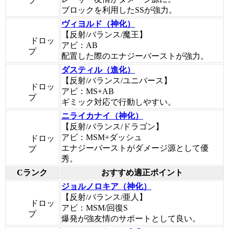
プ
ブロックを利用したSSが強力。
ヴィヨルド（神化）
【反射/バランス/魔王】
ドロッ
アビ：AB
プ
配置した際のエナジーバーストが強力。
ダスティル（進化）
【反射/バランス/ユニバース】
ドロッ
アビ：MS+AB
プ
ギミック対応で行動しやすい。
ニライカナイ（神化）
【反射/バランス/ドラゴン】
アビ：MSM+ダッシュ
ドロッ
エナジーバーストがダメージ源として優
プ
秀。
Cランク
おすすめ適正ポイント
ジョルノロキア（神化）
【反射/バランス/亜人】
ドロッ
アビ：MSM/回復S
プ
爆発が強友情のサポートとして良い。