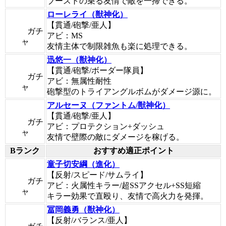
ブーストの乗る友情で敵を一掃できる。
ローレライ（獣神化）
【貫通/砲撃/亜人】
ガチ
アビ：MS
ャ
友情主体で制限雑魚も楽に処理できる。
迅悠一（獣神化）
【貫通/砲撃/ボーダー隊員】
ガチ
アビ：無属性耐性
ャ
砲撃型のトライアングルボムがダメージ源に。
アルセーヌ（ファントム/獣神化）
【貫通/砲撃/亜人】
ガチ
アビ：プロテクション+ダッシュ
ャ
友情で壁際の敵にダメージを稼げる。
Bランク
おすすめ適正ポイント
童子切安綱（進化）
【反射/スピード/サムライ】
ガチ
アビ：火属性キラー/超SSアクセル+SS短縮
ャ
キラー効果で直殴り、友情で高火力を発揮。
冨岡義勇（獣神化）
【反射/バランス/亜人】