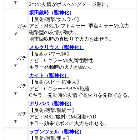
ャ
2つの友情がボスへのダメージ源に。
坂田銀時（獣神化）
【反射/砲撃/サムライ】
アビ：MSL/レフトキラー+弱点キラーM/底力
ガチ
砲撃型の友情が強力。
ャ
地雷回収時の直殴りで火力を出せる。
メルクリウス（獣神化）
【反射/パワー/神】
ガチ
アビ：CキラーM/火属性耐性
ャ
キラー発動時の火力が高い。
カイト（獣神化）
【反射/スピード/亜人】
ガチ
アビ：Cキラー+AB/SS短縮
ャ
Cキラー発動時の友情で高火力を発揮できる。
アリババ（獣神化）
【反射/砲撃/聖騎士】
ガチ
アビ：MSL/魔封じM/回復+AB
ャ
キラー効果でボスに火力を出せる。
ラプンツェル（獣神化）
【反射/砲撃/亜人】