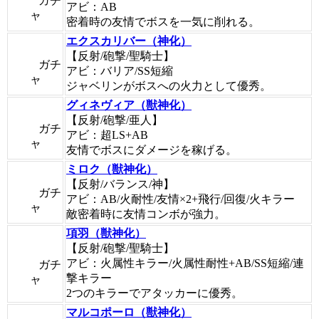
ガチ
アビ：AB
ャ
密着時の友情でボスを一気に削れる。
エクスカリバー（神化）
【反射/砲撃/聖騎士】
ガチ
アビ：バリア/SS短縮
ャ
ジャベリンがボスへの火力として優秀。
グィネヴィア（獣神化）
【反射/砲撃/亜人】
ガチ
アビ：超LS+AB
ャ
友情でボスにダメージを稼げる。
ミロク（獣神化）
【反射/バランス/神】
ガチ
アビ：AB/火耐性/友情×2+飛行/回復/火キラー
ャ
敵密着時に友情コンボが強力。
項羽（獣神化）
【反射/砲撃/聖騎士】
アビ：火属性キラー/火属性耐性+AB/SS短縮/連
ガチ
撃キラー
ャ
2つのキラーでアタッカーに優秀。
マルコポーロ（獣神化）