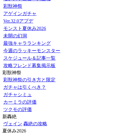
彩獣神祭
アゲインガチャ
Ver.32.0アプデ
モンスト夏休み2026
未開の幻洞
最強キャラランキング
今週のラッキーモンスター
スケジュール＆記事一覧
攻略フレンド募集掲示板
彩獣神祭
彩獣神祭の引き方と限定
ガチャは引くべき？
ガチャシミュ
カーミラの評価
ツクモの評価
新轟絶
ヴェイン
轟絶の攻略
夏休み2026