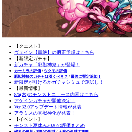
【クエスト】
ヴェイン【轟絶】の適正予想はこちら
【新限定ガチャ】
新ガチャ「彩獣神祭」が登場！
カーミラの評価
/
ツクモの評価
彩獣神祭のガチャは引くべき？
/
最強に暫定追加！
新限定が引けるかガチャシミュで運試し！
【最新情報】
8/6(木)のモンストニュース内容はこちら
アゲインガチャが開催決定！
Ver.32.0アップデート情報が発表！
アラミスの真獣神化が発表！
【イベント】
モンスト夏休み2026の評価まとめ
破界の星墓
/
神獣の聖域
/
天魔の孤城の攻略