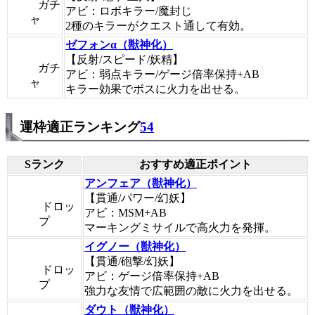
ガチ
アビ：ロボキラー/魔封じ
ャ
2種のキラーがクエスト通して有効。
ゼフォンα（獣神化）
【反射/スピード/妖精】
ガチ
アビ：弱点キラー/ゲージ倍率保持+AB
ャ
キラー効果でボスに火力を出せる。
運枠適正ランキング
54
Sランク
おすすめ適正ポイント
アンフェア（獣神化）
【貫通/パワー/幻妖】
ドロッ
アビ：MSM+AB
プ
マーキングミサイルで高火力を発揮。
イグノー（獣神化）
【貫通/砲撃/幻妖】
ドロッ
アビ：ゲージ倍率保持+AB
プ
強力な友情で広範囲の敵に火力を出せる。
ダウト（獣神化）