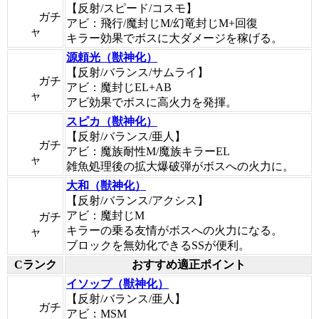
【反射/スピード/コスモ】
ガチ
アビ：飛行/魔封じM/幻竜封じM+回復
ャ
キラー効果でボスに大ダメージを稼げる。
源頼光（獣神化）
【反射/バランス/サムライ】
ガチ
アビ：魔封じEL+AB
ャ
アビ効果でボスに高火力を発揮。
スピカ（獣神化）
【反射/バランス/亜人】
ガチ
アビ：魔族耐性M/魔族キラーEL
ャ
雑魚処理後の拡大爆破弾がボスへの火力に。
大和（獣神化）
【反射/バランス/アクシス】
アビ：魔封じM
ガチ
キラーの乗る友情がボスへの火力になる。
ャ
ブロックを無効化できるSSが便利。
Cランク
おすすめ適正ポイント
イソップ（獣神化）
【反射/バランス/亜人】
ガチ
アビ：MSM