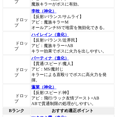
プ
魔族キラーがボスに有効。
李牧（神化）
【反射/バランス/サムライ】
ドロッ
アビ：魔族キラーM
プ
オールアンチSSで地雷を無効化できる。
ハイレイン（進化）
【反射/バランス/近界民】
ドロッ
アビ：魔族キラー+AB
プ
キラー効果でボスに火力を出しやすい。
パーティナ（進化）
【貫通/スピード/魔人】
アビ：MS/魔封じ
ドロッ
キラーによる直殴りでボスに高火力を発
プ
揮。
蓬莱（神化）
【反射/スピード/神】
ドロッ
アビ：飛行/ラック友情ブースト+AB
プ
ABで貫通制限の処理がしやすい。
Bランク
おすすめ適正ポイント