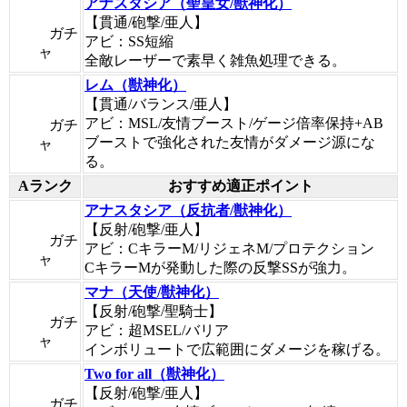
アナスタシア（聖皇女/獣神化）
【貫通/砲撃/亜人】
ガチ
アビ：SS短縮
ャ
全敵レーザーで素早く雑魚処理できる。
レム（獣神化）
【貫通/バランス/亜人】
アビ：MSL/友情ブースト/ゲージ倍率保持+AB
ガチ
ブーストで強化された友情がダメージ源にな
ャ
る。
Aランク
おすすめ適正ポイント
アナスタシア（反抗者/獣神化）
【反射/砲撃/亜人】
ガチ
アビ：CキラーM/リジェネM/プロテクション
ャ
CキラーMが発動した際の反撃SSが強力。
マナ（天使/獣神化）
【反射/砲撃/聖騎士】
ガチ
アビ：超MSEL/バリア
ャ
インボリュートで広範囲にダメージを稼げる。
Two for all（獣神化）
【反射/砲撃/亜人】
ガチ