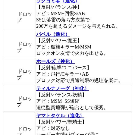
ツクヨミ零（進化）
【反射/バランス/神】
アビ：MSM+回復S/AB
ドロッ
SSは落雷の落ち方次第で
プ
200万を超えるダメージを与えられる。
バベル（進化）
【反射/パワー/魔王】
ドロッ
アビ：魔族キラーM/MSM
プ
ロックオン友情で火力を出せる。
ホールズ（神化）
【反射/砲撃/ユニバース】
ドロッ
アビ：飛行/Cキラー+AB
プ
ブロック対応で貫通制限の処理を楽に。
ティルナノーグ（神化）
【反射/バランス/妖精】
ドロッ
アビ：MSM+SS短縮
プ
追従型貫通弾が砲台として優秀。
ヤマトタケル（進化）
【反射/パワー/聖騎士】
アビ：対応なし
ドロッ
レーザー友情がダメージ源に。