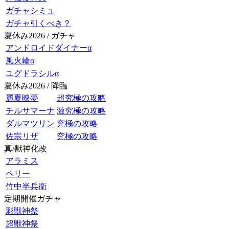
ガチャシミュ
ガチャ引くべき？
夏休み2026 / ガチャ
アンドロイドダイナーα
風火輪α
ユグドラシルα
夏休み2026 / 降臨
麗夏映夢
超究極の攻略
チルサマーナ
激究極の攻略
ダルマツリン
究極の攻略
佐宗リザ
究極の攻略
真/獣神化改
アラミス
ペリー
竹中半兵衛
定期開催ガチャ
彩獣神祭
超獣神祭