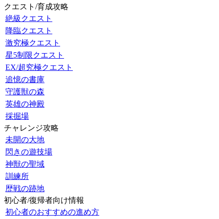
クエスト/育成攻略
絶級クエスト
降臨クエスト
激究極クエスト
星5制限クエスト
EX/超究極クエスト
追憶の書庫
守護獣の森
英雄の神殿
採掘場
チャレンジ攻略
未開の大地
閃きの遊技場
神獣の聖域
訓練所
歴戦の跡地
初心者/復帰者向け情報
初心者のおすすめの進め方