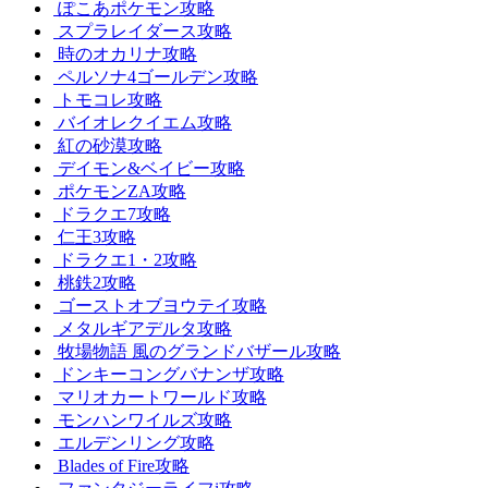
ぽこあポケモン攻略
スプラレイダース攻略
時のオカリナ攻略
ペルソナ4ゴールデン攻略
トモコレ攻略
バイオレクイエム攻略
紅の砂漠攻略
デイモン&ベイビー攻略
ポケモンZA攻略
ドラクエ7攻略
仁王3攻略
ドラクエ1・2攻略
桃鉄2攻略
ゴーストオブヨウテイ攻略
メタルギアデルタ攻略
牧場物語 風のグランドバザール攻略
ドンキーコングバナンザ攻略
マリオカートワールド攻略
モンハンワイルズ攻略
エルデンリング攻略
Blades of Fire攻略