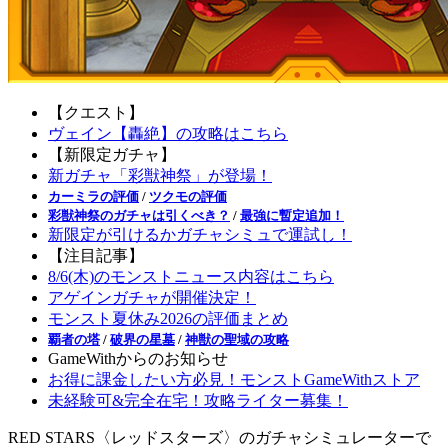
【クエスト】
ヴェイン【轟絶】の攻略はこちら
【新限定ガチャ】
新ガチャ「彩獣神祭」が登場！
カーミラの評価
/
ツクモの評価
彩獣神祭のガチャは引くべき？
/
最強に暫定追加！
新限定が引けるかガチャシミュで運試し！
【注目記事】
8/6(木)のモンストニュース内容はこちら
アゲインガチャが開催決定！
モンスト夏休み2026の評価まとめ
覇者の塔
/
破界の星墓
/
神獣の聖域の攻略
GameWithからのお知らせ
お得に課金したい方必見！モンストGameWithストア
未経験可&完全在宅！攻略ライター募集！
RED STARS〈レッドスターズ〉のガチャシミュレーターで