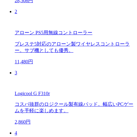
28,308円
2
アローン PS5用無線コントローラー
プレステ5対応のアローン製ワイヤレスコントローラ
ー。サブ機としても優秀。
11,480円
3
Logicool G F310r
コスパ抜群のロジクール製有線パッド。幅広いPCゲー
ムを手軽に楽しめます。
2,860円
4