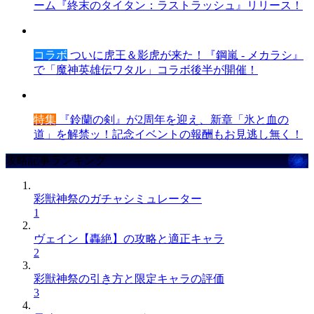
ーム『終末のタイタン：ラストラッシュ』リリース！
コラボ
ついに虎王＆影虎が来た！『鋼嵐 - メカラシ』
で「魔神英雄伝ワタル」コラボ後半が開催！
特集
『鈴蘭の剣』が2周年を迎え、新章「氷と血の
道」を解禁ッ！記念イベントの報酬もお見逃し無く！
攻略記事ランキング
彩獣神祭のガチャシミュレーター
1
ヴェイン【轟絶】の攻略と適正キャラ
2
彩獣神祭の引き方と限定キャラの評価
3