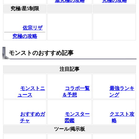
激究極の攻略
究極の攻略
究極/星5制限
佐宗リザ
究極の攻略
モンストのおすすめ記事
注目記事
モンストニ
コラボ一覧
最強ランキ
ュース
＆予想
ング
おすすめガ
モンスター
クエスト攻
チャ
図鑑
略
ツール/掲示板