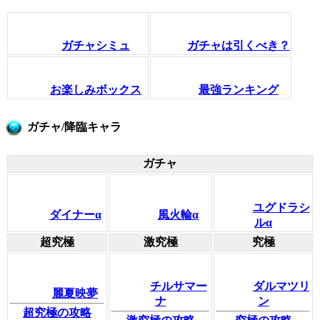
ガチャシミュ
ガチャは引くべき？
お楽しみボックス
最強ランキング
ガチャ/降臨キャラ
ガチャ
ユグドラシ
ダイナーα
風火輪α
ルα
超究極
激究極
究極
チルサマー
ダルマツリ
麗夏映夢
ナ
ン
超究極の攻略