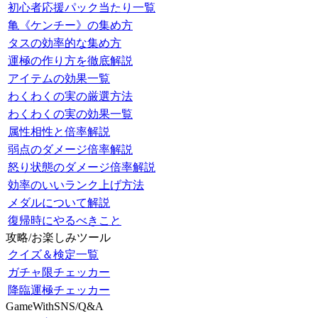
初心者応援パック当たり一覧
亀《ケンチー》の集め方
タスの効率的な集め方
運極の作り方を徹底解説
アイテムの効果一覧
わくわくの実の厳選方法
わくわくの実の効果一覧
属性相性と倍率解説
弱点のダメージ倍率解説
怒り状態のダメージ倍率解説
効率のいいランク上げ方法
メダルについて解説
復帰時にやるべきこと
攻略/お楽しみツール
クイズ＆検定一覧
ガチャ限チェッカー
降臨運極チェッカー
GameWithSNS/Q&A