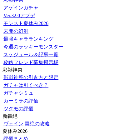
アゲインガチャ
Ver.32.0アプデ
モンスト夏休み2026
未開の幻洞
最強キャラランキング
今週のラッキーモンスター
スケジュール＆記事一覧
攻略フレンド募集掲示板
彩獣神祭
彩獣神祭の引き方と限定
ガチャは引くべき？
ガチャシミュ
カーミラの評価
ツクモの評価
新轟絶
ヴェイン
轟絶の攻略
夏休み2026
評価まとめ