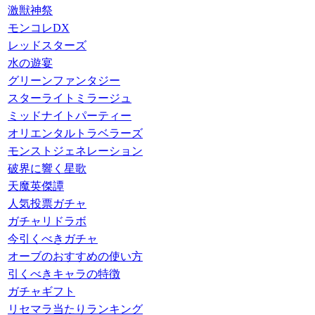
激獣神祭
モンコレDX
レッドスターズ
水の遊宴
グリーンファンタジー
スターライトミラージュ
ミッドナイトパーティー
オリエンタルトラベラーズ
モンストジェネレーション
破界に響く星歌
天魔英傑譚
人気投票ガチャ
ガチャリドラボ
今引くべきガチャ
オーブのおすすめの使い方
引くべきキャラの特徴
ガチャギフト
リセマラ当たりランキング