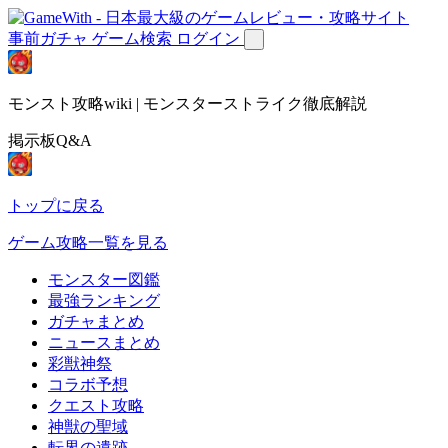
事前ガチャ
ゲーム検索
ログイン
モンスト攻略wiki | モンスターストライク徹底解説
掲示板Q&A
トップに戻る
ゲーム攻略一覧を見る
モンスター図鑑
最強ランキング
ガチャまとめ
ニュースまとめ
彩獣神祭
コラボ予想
クエスト攻略
神獣の聖域
転界の遺跡