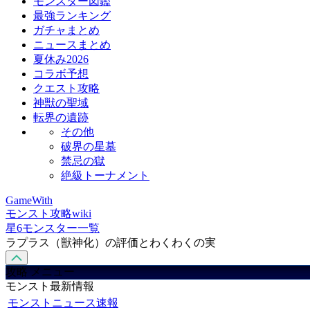
モンスター図鑑
最強ランキング
ガチャまとめ
ニュースまとめ
夏休み2026
コラボ予想
クエスト攻略
神獣の聖域
転界の遺跡
その他
破界の星墓
禁忌の獄
絶級トーナメント
GameWith
モンスト攻略wiki
星6モンスター一覧
ラプラス（獣神化）の評価とわくわくの実
攻略 メニュー
モンスト最新情報
モンストニュース速報