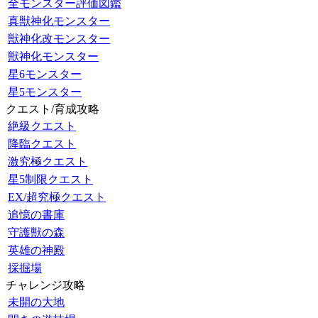
全モンスター評価図鑑
真獣神化モンスター
獣神化改モンスター
獣神化モンスター
星6モンスター
星5モンスター
クエスト/育成攻略
絶級クエスト
降臨クエスト
激究極クエスト
星5制限クエスト
EX/超究極クエスト
追憶の書庫
守護獣の森
英雄の神殿
採掘場
チャレンジ攻略
未開の大地