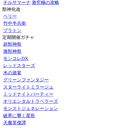
チルサマーナ
激究極の攻略
獣神化改
ペリー
竹中半兵衛
プラトン
定期開催ガチャ
超獣神祭
激獣神祭
モンコレDX
レッドスターズ
水の遊宴
グリーンファンタジー
スターライトミラージュ
ミッドナイトパーティー
オリエンタルトラベラーズ
モンストジェネレーション
破界に響く星歌
天魔英傑譚