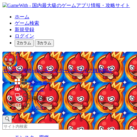
ホーム
ゲーム検索
新規登録
ログイン
2カラム
3カラム
モンスト攻略wiki | モンスターストライク徹底解説
他の攻略
コミュ
掲示板
Q&A