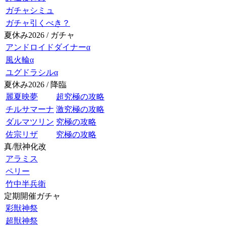
ガチャシミュ
ガチャ引くべき？
夏休み2026 / ガチャ
アンドロイドダイナーα
風火輪α
ユグドラシルα
夏休み2026 / 降臨
麗夏映夢
超究極の攻略
チルサマーナ
激究極の攻略
ダルマツリン
究極の攻略
佐宗リザ
究極の攻略
真/獣神化改
アラミス
ペリー
竹中半兵衛
定期開催ガチャ
彩獣神祭
超獣神祭