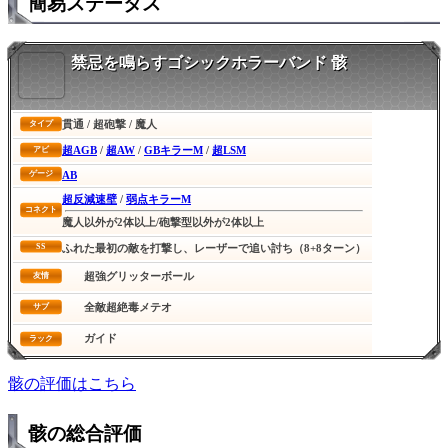
簡易ステータス
禁忌を鳴らすゴシックホラーバンド 骸
貫通 / 超砲撃 / 魔人
タイプ
超AGB
/
超AW
/
GBキラーM
/
超LSM
アビ
AB
ゲージ
超反減速壁
/
弱点キラーM
コネクト
魔人以外が2体以上/砲撃型以外が2体以上
SS
ふれた最初の敵を打撃し、レーザーで追い討ち（8+8ターン）
超強グリッターボール
友情
全敵超絶毒メテオ
サブ
ガイド
ラック
骸の評価はこちら
骸の総合評価