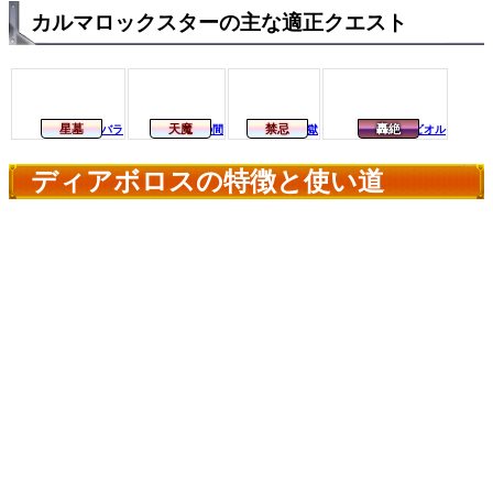
カルマロックスターの主な適正クエスト
星墓
天魔
禁忌
轟絶
シャンバラ
第8の間
28の獄
プレデビオル
ディアボロスの特徴と使い道