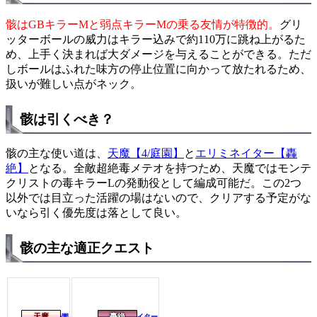
骸はGBキラーMと弱点キラーMの乗る友情が特徴的。
グリ
ッターボールの威力はキラー込みで約110万に跳ね上がるた
め、上手く決まれば大ダメージを与えることができる。ただ
しボールはふれた味方の停止位置に向かって放たれるため、
扱いが難しい点がネック。
骸は引くべき？
骸の主な使い道は、
天魔【4/庭園】
と
エリミネイター【轟
絶】
となる。全敵超絶毒メテオを持つため、天魔ではモンテ
クリストの毒キラーLの発動役として編成可能だ。この2つ
以外では目立った活躍の場はないので、クリアする予定がな
いなら引く優先度は落として良い。
骸の主な適正クエスト
天魔
轟絶
第4の園
エリミネイター