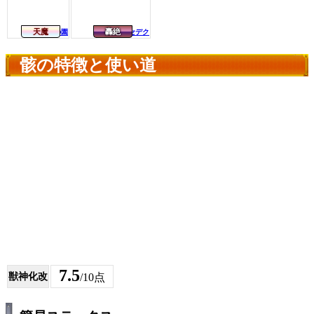
天魔
轟絶
第4の園
カカゴセデク
骸の特徴と使い道
7.5
獣神化改
/10点