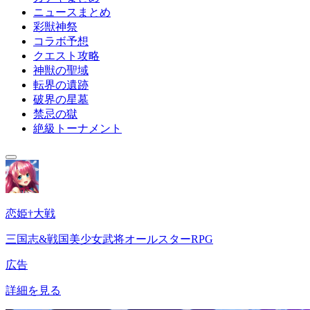
ニュースまとめ
彩獣神祭
コラボ予想
クエスト攻略
神獣の聖域
転界の遺跡
破界の星墓
禁忌の獄
絶級トーナメント
恋姫†大戦
三国志&戦国美少女武将オールスターRPG
広告
詳細を見る