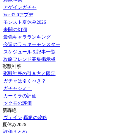
アゲインガチャ
Ver.32.0アプデ
モンスト夏休み2026
未開の幻洞
最強キャラランキング
今週のラッキーモンスター
スケジュール＆記事一覧
攻略フレンド募集掲示板
彩獣神祭
彩獣神祭の引き方と限定
ガチャは引くべき？
ガチャシミュ
カーミラの評価
ツクモの評価
新轟絶
ヴェイン
轟絶の攻略
夏休み2026
評価まとめ