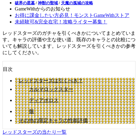
破界の星墓
/
神獣の聖域
/
天魔の孤城の攻略
GameWithからのお知らせ
お得に課金したい方必見！モンストGameWithストア
未経験可&完全在宅！攻略ライター募集！
レッドスターズのガチャを引くべきかについてまとめていま
す。キャラの評価や主な使い道、既存のキャラとの比較につ
いても解説しています。レッドスターズを引くべきかの参考
にしてください。
目次
レッドスターズは引くべき？
カルマロックスター
ディアボロス
骸
その他の限定キャラの性能評価
レッドスターズの当たり一覧