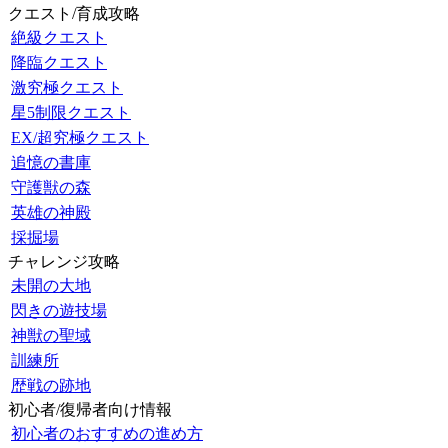
クエスト/育成攻略
絶級クエスト
降臨クエスト
激究極クエスト
星5制限クエスト
EX/超究極クエスト
追憶の書庫
守護獣の森
英雄の神殿
採掘場
チャレンジ攻略
未開の大地
閃きの遊技場
神獣の聖域
訓練所
歴戦の跡地
初心者/復帰者向け情報
初心者のおすすめの進め方