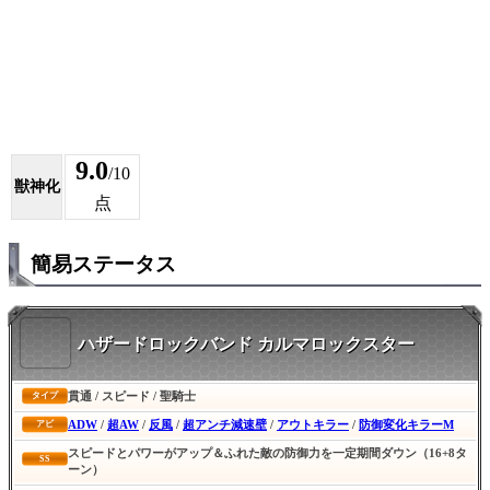
9.0
/10
獣神化
点
簡易ステータス
ハザードロックバンド カルマロックスター
貫通 / スピード / 聖騎士
タイプ
ADW
/
超AW
/
反風
/
超アンチ減速壁
/
アウトキラー
/
防御変化キラーM
アビ
スピードとパワーがアップ＆ふれた敵の防御力を一定期間ダウン（16+8タ
SS
ーン）