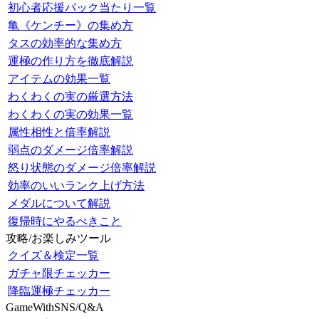
初心者応援パック当たり一覧
亀《ケンチー》の集め方
タスの効率的な集め方
運極の作り方を徹底解説
アイテムの効果一覧
わくわくの実の厳選方法
わくわくの実の効果一覧
属性相性と倍率解説
弱点のダメージ倍率解説
怒り状態のダメージ倍率解説
効率のいいランク上げ方法
メダルについて解説
復帰時にやるべきこと
攻略/お楽しみツール
クイズ＆検定一覧
ガチャ限チェッカー
降臨運極チェッカー
GameWithSNS/Q&A