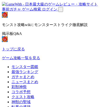
事前ガチャ
ゲーム検索
ログイン
モンスト攻略wiki | モンスターストライク徹底解説
掲示板Q&A
トップに戻る
ゲーム攻略一覧を見る
モンスター図鑑
最強ランキング
ガチャまとめ
ニュースまとめ
彩獣神祭
コラボ予想
クエスト攻略
神獣の聖域
転界の遺跡