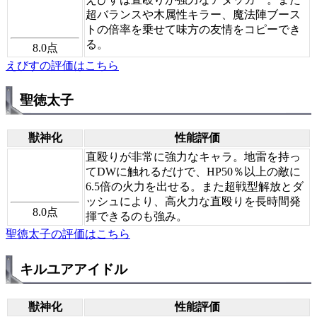
超バランスや木属性キラー、魔法陣ブース
トの倍率を乗せて味方の友情をコピーでき
る。
8.0
点
えびすの評価はこちら
聖徳太子
獣神化
性能評価
直殴りが非常に強力なキャラ。地雷を持っ
てDWに触れるだけで、HP50％以上の敵に
6.5倍の火力を出せる。また超戦型解放とダ
ッシュにより、高火力な直殴りを長時間発
8.0
点
揮できるのも強み。
聖徳太子の評価はこちら
キルユアアイドル
獣神化
性能評価