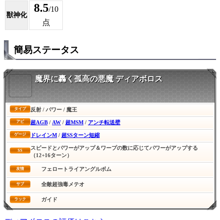
8.5
/10
獣神化
点
簡易ステータス
魔界に轟く孤高の悪魔 ディアボロス
反射 / パワー / 魔王
タイプ
超AGB
/
AW
/
超MSM
/
アンチ転送壁
アビ
ドレインM
/
超SSターン短縮
ゲージ
スピードとパワーがアップ＆ワープの数に応じてパワーがアップする
SS
（12+16ターン）
フェロートライアングルボム
友情
全敵超強毒メテオ
サブ
ガイド
ラック