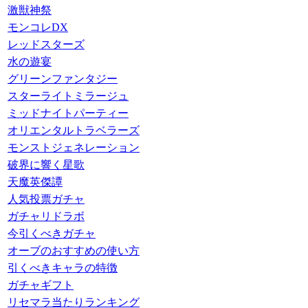
激獣神祭
モンコレDX
レッドスターズ
水の遊宴
グリーンファンタジー
スターライトミラージュ
ミッドナイトパーティー
オリエンタルトラベラーズ
モンストジェネレーション
破界に響く星歌
天魔英傑譚
人気投票ガチャ
ガチャリドラボ
今引くべきガチャ
オーブのおすすめの使い方
引くべきキャラの特徴
ガチャギフト
リセマラ当たりランキング