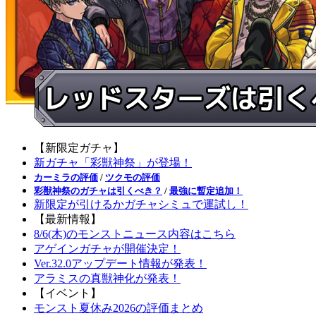
【新限定ガチャ】
新ガチャ「彩獣神祭」が登場！
カーミラの評価
/
ツクモの評価
彩獣神祭のガチャは引くべき？
/
最強に暫定追加！
新限定が引けるかガチャシミュで運試し！
【最新情報】
8/6(木)のモンストニュース内容はこちら
アゲインガチャが開催決定！
Ver.32.0アップデート情報が発表！
アラミスの真獣神化が発表！
【イベント】
モンスト夏休み2026の評価まとめ