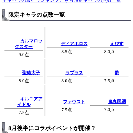
全キャラの最強ランキングこちら
限定キャラの点数一覧
限定キャラの点数一覧
カルマロッ
ディアボロス
えびす
クスター
8.5
点
8.0
点
9.0
点
聖徳太子
ラプラス
骸
8.0
点
8.0
点
7.5
点
キルユアア
鬼丸国綱
ファウスト
イドル
7.0
点
7.5
点
7.5
点
8月後半にコラボイベントが開催？