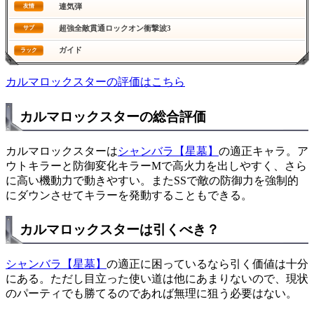
連気弾
友情
超強全敵貫通ロックオン衝撃波3
サブ
ガイド
ラック
カルマロックスターの評価はこちら
カルマロックスターの総合評価
カルマロックスターは
シャンバラ【星墓】
の適正キャラ。ア
ウトキラーと防御変化キラーMで高火力を出しやすく、さら
に高い機動力で動きやすい。またSSで敵の防御力を強制的
にダウンさせてキラーを発動することもできる。
カルマロックスターは引くべき？
シャンバラ【星墓】
の適正に困っているなら引く価値は十分
にある。ただし目立った使い道は他にあまりないので、現状
のパーティでも勝てるのであれば無理に狙う必要はない。