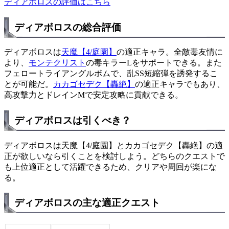
ディアボロスの評価はこちら
ディアボロスの総合評価
ディアボロスは
天魔【4/庭園】
の適正キャラ。全敵毒友情に
より、
モンテクリスト
の毒キラーLをサポートできる。また
フェロートライアングルボムで、乱SS短縮弾を誘発するこ
とが可能だ。
カカゴセデク【轟絶】
の適正キャラでもあり、
高攻撃力とドレインMで安定攻略に貢献できる。
ディアボロスは引くべき？
ディアボロスは天魔【4/庭園】とカカゴセデク【轟絶】の適
正が欲しいなら引くことを検討しよう。どちらのクエストで
も上位適正として活躍できるため、クリアや周回が楽にな
る。
ディアボロスの主な適正クエスト