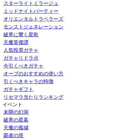
スターライトミラージュ
ミッドナイトパーティー
オリエンタルトラベラーズ
モンストジェネレーション
破界に響く星歌
天魔英傑譚
人気投票ガチャ
ガチャリドラボ
今引くべきガチャ
オーブのおすすめの使い方
引くべきキャラの特徴
ガチャギフト
リセマラ当たりランキング
イベント
未開の幻洞
破界の星墓
天魔の孤城
覇者の塔