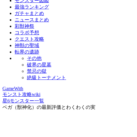
モンスター図鑑
最強ランキング
ガチャまとめ
ニュースまとめ
彩獣神祭
コラボ予想
クエスト攻略
神獣の聖域
転界の遺跡
その他
破界の星墓
禁忌の獄
絶級トーナメント
GameWith
モンスト攻略wiki
星6モンスター一覧
ベガ（獣神化）の最新評価とわくわくの実