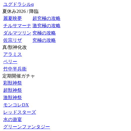
ユグドラシルα
夏休み2026 / 降臨
麗夏映夢
超究極の攻略
チルサマーナ
激究極の攻略
ダルマツリン
究極の攻略
佐宗リザ
究極の攻略
真/獣神化改
アラミス
ペリー
竹中半兵衛
定期開催ガチャ
彩獣神祭
超獣神祭
激獣神祭
モンコレDX
レッドスターズ
水の遊宴
グリーンファンタジー