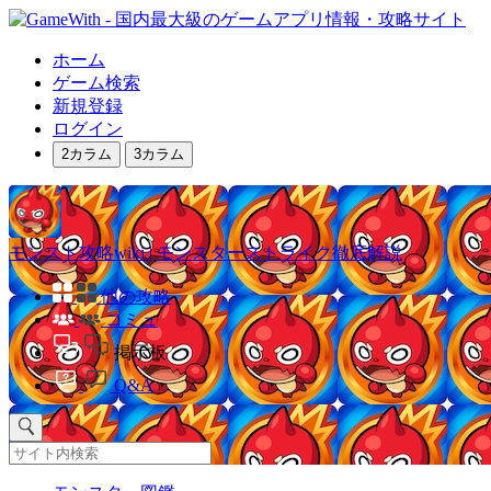
ホーム
ゲーム検索
新規登録
ログイン
2カラム
3カラム
モンスト攻略wiki | モンスターストライク徹底解説
他の攻略
コミュ
掲示板
Q&A