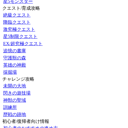
星5モンスター
クエスト/育成攻略
絶級クエスト
降臨クエスト
激究極クエスト
星5制限クエスト
EX/超究極クエスト
追憶の書庫
守護獣の森
英雄の神殿
採掘場
チャレンジ攻略
未開の大地
閃きの遊技場
神獣の聖域
訓練所
歴戦の跡地
初心者/復帰者向け情報