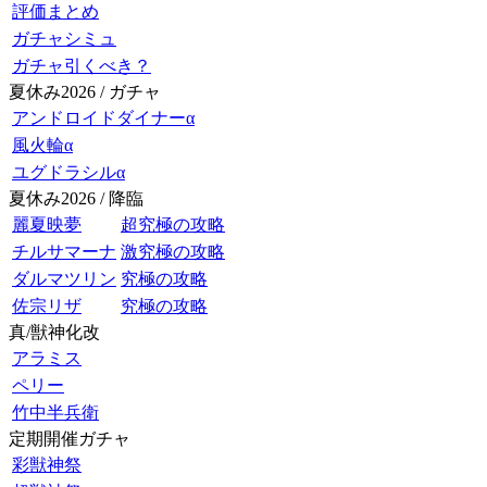
評価まとめ
ガチャシミュ
ガチャ引くべき？
夏休み2026 / ガチャ
アンドロイドダイナーα
風火輪α
ユグドラシルα
夏休み2026 / 降臨
麗夏映夢
超究極の攻略
チルサマーナ
激究極の攻略
ダルマツリン
究極の攻略
佐宗リザ
究極の攻略
真/獣神化改
アラミス
ペリー
竹中半兵衛
定期開催ガチャ
彩獣神祭