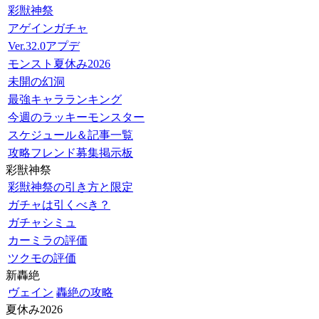
彩獣神祭
アゲインガチャ
Ver.32.0アプデ
モンスト夏休み2026
未開の幻洞
最強キャラランキング
今週のラッキーモンスター
スケジュール＆記事一覧
攻略フレンド募集掲示板
彩獣神祭
彩獣神祭の引き方と限定
ガチャは引くべき？
ガチャシミュ
カーミラの評価
ツクモの評価
新轟絶
ヴェイン
轟絶の攻略
夏休み2026