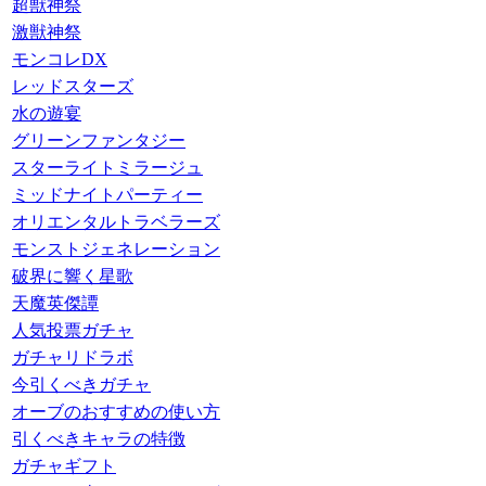
超獣神祭
激獣神祭
モンコレDX
レッドスターズ
水の遊宴
グリーンファンタジー
スターライトミラージュ
ミッドナイトパーティー
オリエンタルトラベラーズ
モンストジェネレーション
破界に響く星歌
天魔英傑譚
人気投票ガチャ
ガチャリドラボ
今引くべきガチャ
オーブのおすすめの使い方
引くべきキャラの特徴
ガチャギフト