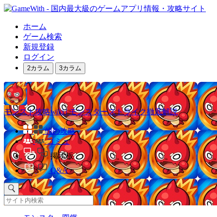
ホーム
ゲーム検索
新規登録
ログイン
2カラム
3カラム
モンスト攻略wiki | モンスターストライク徹底解説
他の攻略
コミュ
掲示板
Q&A