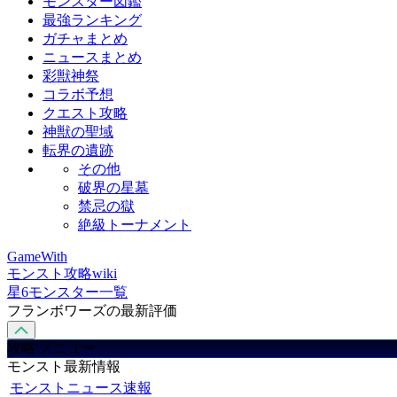
モンスター図鑑
最強ランキング
ガチャまとめ
ニュースまとめ
彩獣神祭
コラボ予想
クエスト攻略
神獣の聖域
転界の遺跡
その他
破界の星墓
禁忌の獄
絶級トーナメント
GameWith
モンスト攻略wiki
星6モンスター一覧
フランボワーズの最新評価
攻略 メニュー
モンスト最新情報
モンストニュース速報