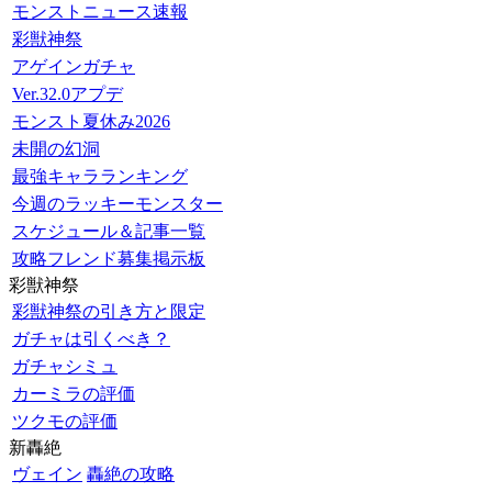
モンストニュース速報
彩獣神祭
アゲインガチャ
Ver.32.0アプデ
モンスト夏休み2026
未開の幻洞
最強キャラランキング
今週のラッキーモンスター
スケジュール＆記事一覧
攻略フレンド募集掲示板
彩獣神祭
彩獣神祭の引き方と限定
ガチャは引くべき？
ガチャシミュ
カーミラの評価
ツクモの評価
新轟絶
ヴェイン
轟絶の攻略