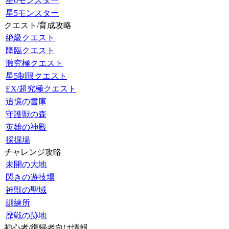
星6モンスター
星5モンスター
クエスト/育成攻略
絶級クエスト
降臨クエスト
激究極クエスト
星5制限クエスト
EX/超究極クエスト
追憶の書庫
守護獣の森
英雄の神殿
採掘場
チャレンジ攻略
未開の大地
閃きの遊技場
神獣の聖域
訓練所
歴戦の跡地
初心者/復帰者向け情報