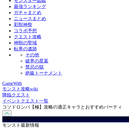
モンスター図鑑
最強ランキング
ガチャまとめ
ニュースまとめ
彩獣神祭
コラボ予想
クエスト攻略
神獣の聖域
転界の遺跡
その他
破界の星墓
禁忌の獄
絶級トーナメント
GameWith
モンスト攻略wiki
降臨クエスト
イベントクエスト一覧
コソドロンパ【極】攻略の適正キャラとおすすめパーティ
攻略 メニュー
モンスト最新情報