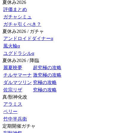
夏休み2026
評価まとめ
ガチャシミュ
ガチャ引くべき？
夏休み2026 / ガチャ
アンドロイドダイナーα
風火輪α
ユグドラシルα
夏休み2026 / 降臨
麗夏映夢
超究極の攻略
チルサマーナ
激究極の攻略
ダルマツリン
究極の攻略
佐宗リザ
究極の攻略
真/獣神化改
アラミス
ペリー
竹中半兵衛
定期開催ガチャ