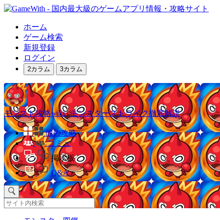
ホーム
ゲーム検索
新規登録
ログイン
2カラム
3カラム
モンスト攻略wiki | モンスターストライク徹底解説
他の攻略
コミュ
掲示板
Q&A