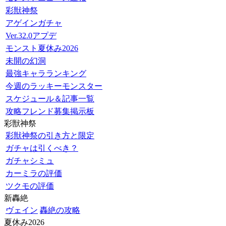
彩獣神祭
アゲインガチャ
Ver.32.0アプデ
モンスト夏休み2026
未開の幻洞
最強キャラランキング
今週のラッキーモンスター
スケジュール＆記事一覧
攻略フレンド募集掲示板
彩獣神祭
彩獣神祭の引き方と限定
ガチャは引くべき？
ガチャシミュ
カーミラの評価
ツクモの評価
新轟絶
ヴェイン
轟絶の攻略
夏休み2026