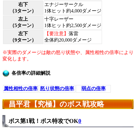
右下
エナジーサークル
（3ターン）
1体ヒット約4,000ダメージ
左上
十字レーザー
（5ターン）
1体ヒット約2,500ダメージ
左下
【要注意】
落雷
（9ターン）
全体約20,000ダメージ
※実際のダメージは敵の怒り状態や、属性相性の倍率により
変化します。
各倍率の詳細解説
属性相性の倍率
怒り状態の倍率
弱点の倍率
昌平君【究極】のボス戦攻略
ボス第1戦！ボス特攻でOK
0