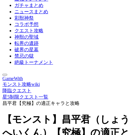
ガチャまとめ
ニュースまとめ
彩獣神祭
コラボ予想
クエスト攻略
神獣の聖域
転界の遺跡
破界の星墓
禁忌の獄
絶級トーナメント
GameWith
モンスト攻略wiki
降臨クエスト
星5制限クエスト一覧
昌平君【究極】の適正キャラと攻略
【モンスト】昌平君（しょう
へいくん）【究極】の適正と