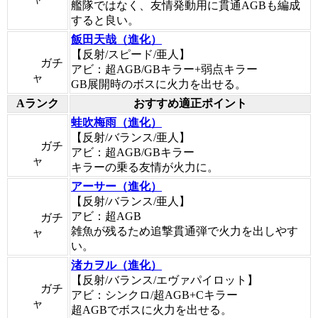
艦隊ではなく、友情発動用に貫通AGBも編成
すると良い。
飯田天哉（進化）
【反射/スピード/亜人】
ガチ
アビ：超AGB/GBキラー+弱点キラー
ャ
GB展開時のボスに火力を出せる。
Aランク
おすすめ適正ポイント
蛙吹梅雨（進化）
【反射/バランス/亜人】
ガチ
アビ：超AGB/GBキラー
ャ
キラーの乗る友情が火力に。
アーサー（進化）
【反射/バランス/亜人】
アビ：超AGB
ガチ
雑魚が残るため追撃貫通弾で火力を出しやす
ャ
い。
渚カヲル（進化）
【反射/バランス/エヴァパイロット】
ガチ
アビ：シンクロ/超AGB+Cキラー
ャ
超AGBでボスに火力を出せる。