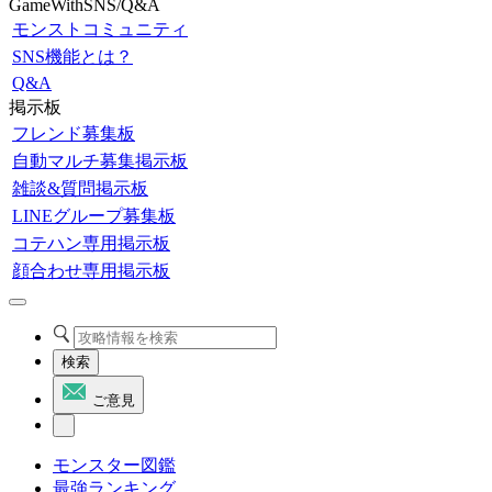
GameWithSNS/Q&A
モンストコミュニティ
SNS機能とは？
Q&A
掲示板
フレンド募集板
自動マルチ募集掲示板
雑談&質問掲示板
LINEグループ募集板
コテハン専用掲示板
顔合わせ専用掲示板
検索
ご意見
モンスター図鑑
最強ランキング