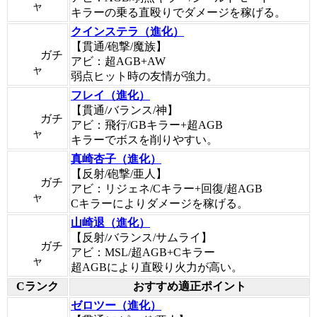
ャ
キラーの乗る直殴りでダメージを稼げる。
クインステラ（進化）
【貫通/砲撃/魔族】
ガチ
アビ：超AGB+AW
ャ
弱点ヒット時の友情が強力。
フレイ（進化）
【貫通/バランス/神】
ガチ
アビ：飛行/GBキラー+超AGB
ャ
キラーでボスを削りやすい。
真崎杏子（進化）
【反射/砲撃/亜人】
ガチ
アビ：リジェネ/Cキラー+回復/超AGB
ャ
Cキラーによりダメージを稼げる。
山崎退（進化）
【反射/バランス/サムライ】
ガチ
アビ：MSL/超AGB+Cキラー
ャ
超AGBにより直殴り火力が高い。
Cランク
おすすめ適正ポイント
ゼロツー（進化）