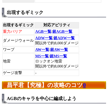
出現するギミック
出現するギミック
対応アビリティ
重力バリア
AGB一覧
/
超AGB一覧
ADW一覧
/
超ADW一覧
ダメージウォール
闇以外で約8,000ダメージ
ワープ
AW一覧
/
超AW一覧
MS一覧
/
超MS一覧
地雷
ロックオン地雷
闇以外で約8,000ダメージ
ゲージ攻撃
-
昌平君【究極】の攻略のコツ
0
AGBのキャラを中心に編成しよう