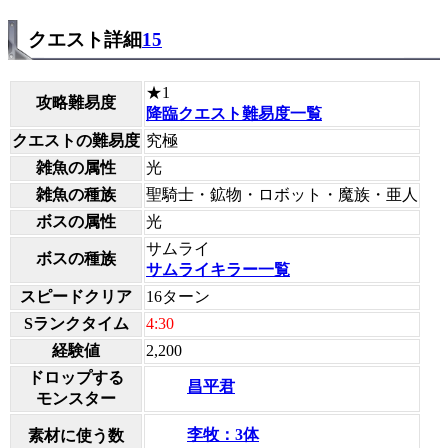
クエスト詳細
15
★1
攻略難易度
降臨クエスト難易度一覧
クエストの難易度
究極
雑魚の属性
光
雑魚の種族
聖騎士・鉱物・ロボット・魔族・亜人
ボスの属性
光
サムライ
ボスの種族
サムライキラー一覧
スピードクリア
16ターン
Sランクタイム
4:30
経験値
2,200
ドロップする
昌平君
モンスター
李牧：3体
素材に使う数