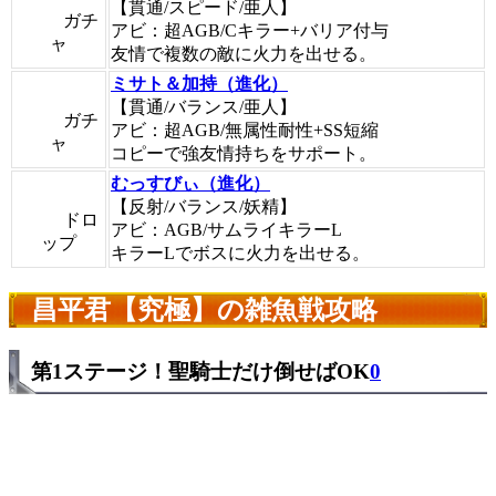
【貫通/スピード/亜人】
ガチ
アビ：超AGB/Cキラー+バリア付与
ャ
友情で複数の敵に火力を出せる。
ミサト＆加持（進化）
【貫通/バランス/亜人】
ガチ
アビ：超AGB/無属性耐性+SS短縮
ャ
コピーで強友情持ちをサポート。
むっすびぃ（進化）
【反射/バランス/妖精】
ドロ
アビ：AGB/サムライキラーL
ップ
キラーLでボスに火力を出せる。
昌平君【究極】の雑魚戦攻略
第1ステージ！聖騎士だけ倒せばOK
0