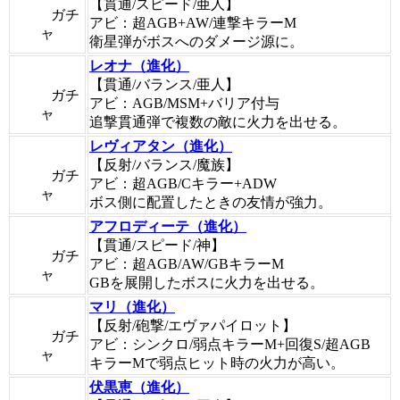
【貫通/スピード/亜人】
ガチ
アビ：超AGB+AW/連撃キラーM
ャ
衛星弾がボスへのダメージ源に。
レオナ（進化）
【貫通/バランス/亜人】
ガチ
アビ：AGB/MSM+バリア付与
ャ
追撃貫通弾で複数の敵に火力を出せる。
レヴィアタン（進化）
【反射/バランス/魔族】
ガチ
アビ：超AGB/Cキラー+ADW
ャ
ボス側に配置したときの友情が強力。
アフロディーテ（進化）
【貫通/スピード/神】
ガチ
アビ：超AGB/AW/GBキラーM
ャ
GBを展開したボスに火力を出せる。
マリ（進化）
【反射/砲撃/エヴァパイロット】
ガチ
アビ：シンクロ/弱点キラーM+回復S/超AGB
ャ
キラーMで弱点ヒット時の火力が高い。
伏黒恵（進化）