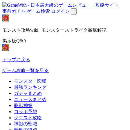
事前ガチャ
ゲーム検索
ログイン
モンスト攻略wiki | モンスターストライク徹底解説
掲示板Q&A
トップに戻る
ゲーム攻略一覧を見る
モンスター図鑑
最強ランキング
ガチャまとめ
ニュースまとめ
彩獣神祭
コラボ予想
クエスト攻略
神獣の聖域
転界の遺跡