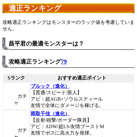
適正ランキング
攻略適正ランキングはモンスターのラック値を考慮していま
せん。
昌平君の最適モンスターは？
攻略適正ランキング
79
Sランク
おすすめ適正ポイント
ブルック（進化）
【貫通/スピード/亜人】
ガチ
アビ：超AGB+ソウルスティール
ャ
友情で全体にダメージを稼げる。
雨取千佳（進化）
【反射/砲撃/ボーダー隊員】
アビ：ADW/超LS/友情ブーストM
ガチ
友情でボスに高火力を発揮。
ャ