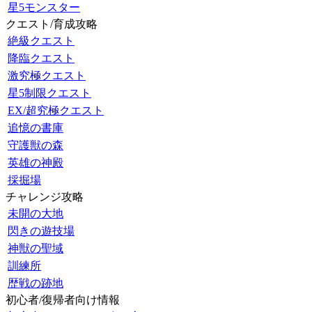
星5モンスター
クエスト/育成攻略
絶級クエスト
降臨クエスト
激究極クエスト
星5制限クエスト
EX/超究極クエスト
追憶の書庫
守護獣の森
英雄の神殿
採掘場
チャレンジ攻略
未開の大地
閃きの遊技場
神獣の聖域
訓練所
歴戦の跡地
初心者/復帰者向け情報