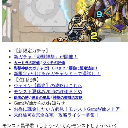
【新限定ガチャ】
新ガチャ「彩獣神祭」が開催！
カーミラの評価
/
ツクモの評価
彩獣神祭のガチャは引くべき？
/
最強に暫定追加！
新限定が引けるかガチャシミュで運試し！
【注目記事】
ヴェイン【轟絶】の攻略はこちら
モンスト夏休み2026の評価まとめ
覇者の塔
/
破界の星墓
/
神獣の聖域の攻略
GameWithからのお知らせ
お得に課金したい方必見！モンストGameWithストア
未経験可&完全在宅！攻略ライター募集！
モンスト昌平君（しょうへいくん/モンストしょうへいく