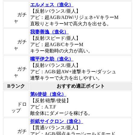
エルメェス（進化）
【反射/バランス/亜人】
ガチ
アビ：超AGB/ADW/リジェネ+VキラーM
ャ
直殴りとキラーMで高火力を出せる。
我妻善逸（進化）
【反射/スピード/亜人】
ガチ
アビ：超AGB/CキラーM
ャ
キラー発動時の火力が高い。
嘴平伊之助（進化）
【反射/バランス/亜人】
ガチ
アビ：AGB/超AW+連撃キラー/ダッシュ
ャ
連撃キラーで火力を出しやすい。
Bランク
おすすめ適正ポイント
第6使徒（進化）
【反射/砲撃/使徒】
ドロ
アビ：A.T.F
ップ
敵全体にダメージを稼げる。
折紙サイクロン（進化）
【貫通/バランス/亜人】
ガチ
アビ：AGB/弱点キラー/シールドモード