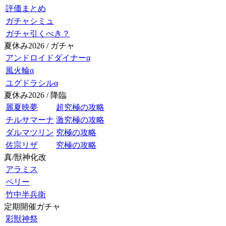
評価まとめ
ガチャシミュ
ガチャ引くべき？
夏休み2026 / ガチャ
アンドロイドダイナーα
風火輪α
ユグドラシルα
夏休み2026 / 降臨
麗夏映夢
超究極の攻略
チルサマーナ
激究極の攻略
ダルマツリン
究極の攻略
佐宗リザ
究極の攻略
真/獣神化改
アラミス
ペリー
竹中半兵衛
定期開催ガチャ
彩獣神祭