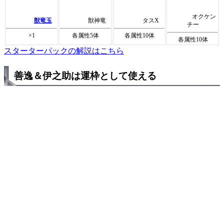
オクケン
獣竜玉
獣神竜
タスX
チー
×1
各属性5体
各属性10体
各属性10体
スターターパックの解説はこちら
善逸＆伊之助は運枠として使える