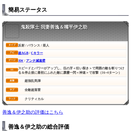
簡易ステータス
鬼殺隊士 我妻善逸＆嘴平伊之助
反射 / バランス / 亜人
タイプ
超AGB
/
Cキラー
アビ
AW
/
アンチ減速壁
ゲージ
スピードとパワーがアップし、伍の牙＜狂い裂き＞で周囲の敵を斬りつけ
SS
る＆停止後に最初にふれた敵に霹靂一閃＜神速＞で攻撃（16+4ターン）
超強乱気弾
友情
全敵超落雷
サブ
クリティカル
ラック
善逸＆伊之助の評価はこちら
善逸＆伊之助の総合評価