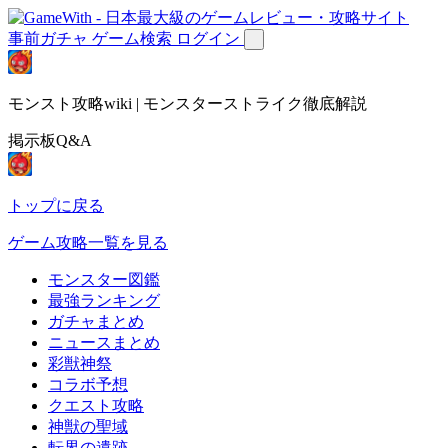
事前ガチャ
ゲーム検索
ログイン
モンスト攻略wiki | モンスターストライク徹底解説
掲示板Q&A
トップに戻る
ゲーム攻略一覧を見る
モンスター図鑑
最強ランキング
ガチャまとめ
ニュースまとめ
彩獣神祭
コラボ予想
クエスト攻略
神獣の聖域
転界の遺跡