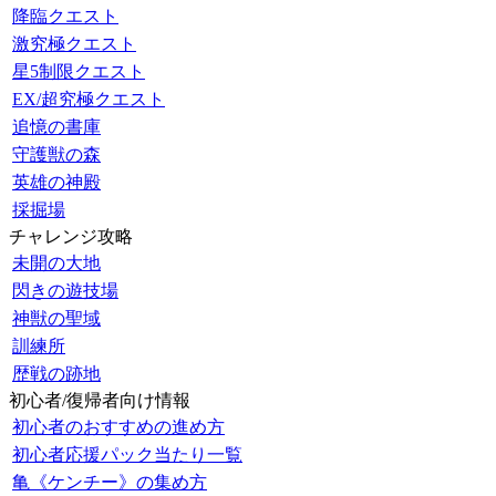
降臨クエスト
激究極クエスト
星5制限クエスト
EX/超究極クエスト
追憶の書庫
守護獣の森
英雄の神殿
採掘場
チャレンジ攻略
未開の大地
閃きの遊技場
神獣の聖域
訓練所
歴戦の跡地
初心者/復帰者向け情報
初心者のおすすめの進め方
初心者応援パック当たり一覧
亀《ケンチー》の集め方