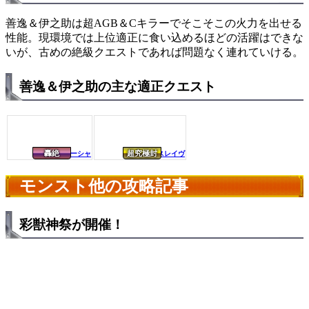
善逸＆伊之助は超AGB＆Cキラーでそこそこの火力を出せる
性能。現環境では上位適正に食い込めるほどの活躍はできな
いが、古めの絶級クエストであれば問題なく連れていける。
善逸＆伊之助の主な適正クエスト
轟絶
超究極封
アビニベーシャ
ダーインスレイヴ
モンスト他の攻略記事
彩獣神祭が開催！