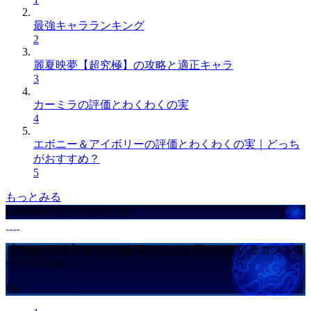
最強キャラランキング
2
麗夏映夢【超究極】の攻略と適正キャラ
3
カーミラの評価とわくわくの実
4
エボニー＆アイボリーの評価とわくわくの実｜どっち
がおすすめ？
5
もっとみる
GameWithからのお知らせ
【Amazon7月】おすすめ記事からよく買われているコントロ
ーラーTOP4
PR