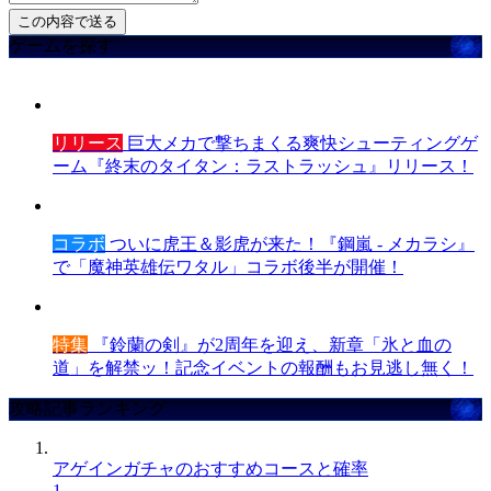
ゲームを探す
リリース
巨大メカで撃ちまくる爽快シューティングゲ
ーム『終末のタイタン：ラストラッシュ』リリース！
コラボ
ついに虎王＆影虎が来た！『鋼嵐 - メカラシ』
で「魔神英雄伝ワタル」コラボ後半が開催！
特集
『鈴蘭の剣』が2周年を迎え、新章「氷と血の
道」を解禁ッ！記念イベントの報酬もお見逃し無く！
攻略記事ランキング
アゲインガチャのおすすめコースと確率
1