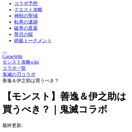
コラボ予想
クエスト攻略
神獣の聖域
転界の遺跡
破界の星墓
禁忌の獄
絶級トーナメント
GameWith
モンスト攻略wiki
コラボ一覧
鬼滅の刃コラボ
善逸＆伊之助は買うべき？
【モンスト】善逸＆伊之助は
買うべき？｜鬼滅コラボ
最終更新: