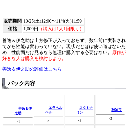
販売期間
10/25(土)12:00〜11/4(火)11:59
価格
1,000円
（購入は1人1回限り）
善逸＆伊之助は上方修正が入っておらず、数年前に実装され
てから性能は変わっていない。現状だとほぼ使い道はないた
め、性能面だけ見るなら無理に購入する必要はない。
原作が
好きな人は購入を検討しよう。
善逸＆伊之助の評価はこちら
パック内容
エラベル
スタミナ
善逸＆伊
獣神玉
ベル
ミン
之助
×3
×1
×1
×1