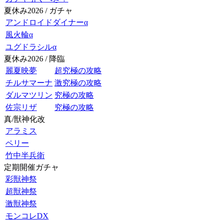
夏休み2026 / ガチャ
アンドロイドダイナーα
風火輪α
ユグドラシルα
夏休み2026 / 降臨
麗夏映夢
超究極の攻略
チルサマーナ
激究極の攻略
ダルマツリン
究極の攻略
佐宗リザ
究極の攻略
真/獣神化改
アラミス
ペリー
竹中半兵衛
定期開催ガチャ
彩獣神祭
超獣神祭
激獣神祭
モンコレDX