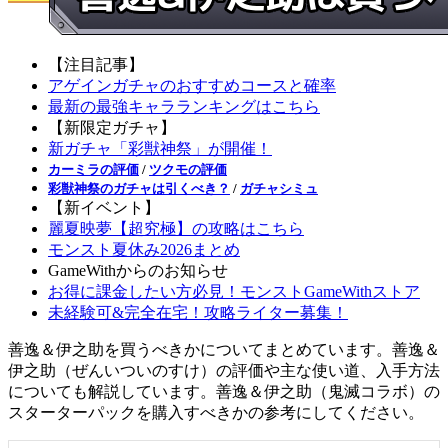
【注目記事】
アゲインガチャのおすすめコースと確率
最新の最強キャラランキングはこちら
【新限定ガチャ】
新ガチャ「彩獣神祭」が開催！
カーミラの評価
/
ツクモの評価
彩獣神祭のガチャは引くべき？
/
ガチャシミュ
【新イベント】
麗夏映夢【超究極】の攻略はこちら
モンスト夏休み2026まとめ
GameWithからのお知らせ
お得に課金したい方必見！モンストGameWithストア
未経験可&完全在宅！攻略ライター募集！
善逸＆伊之助を買うべきかについてまとめています。善逸＆
伊之助（ぜんいついのすけ）の評価や主な使い道、入手方法
についても解説しています。善逸＆伊之助（鬼滅コラボ）の
スターターパックを購入すべきかの参考にしてください。