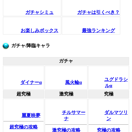
ガチャシミュ
ガチャは引くべき？
お楽しみボックス
最強ランキング
ガチャ/降臨キャラ
ガチャ
ユグドラシ
ダイナーα
風火輪α
ルα
超究極
激究極
究極
チルサマー
ダルマツリ
麗夏映夢
ナ
ン
超究極の攻略
激究極の攻略
究極の攻略