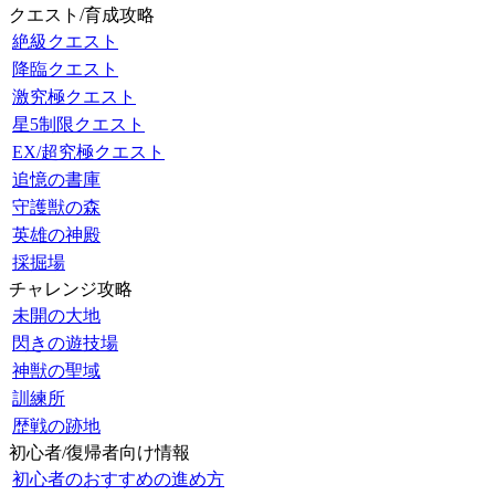
クエスト/育成攻略
絶級クエスト
降臨クエスト
激究極クエスト
星5制限クエスト
EX/超究極クエスト
追憶の書庫
守護獣の森
英雄の神殿
採掘場
チャレンジ攻略
未開の大地
閃きの遊技場
神獣の聖域
訓練所
歴戦の跡地
初心者/復帰者向け情報
初心者のおすすめの進め方