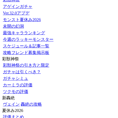
アゲインガチャ
Ver.32.0アプデ
モンスト夏休み2026
未開の幻洞
最強キャラランキング
今週のラッキーモンスター
スケジュール＆記事一覧
攻略フレンド募集掲示板
彩獣神祭
彩獣神祭の引き方と限定
ガチャは引くべき？
ガチャシミュ
カーミラの評価
ツクモの評価
新轟絶
ヴェイン
轟絶の攻略
夏休み2026
評価まとめ