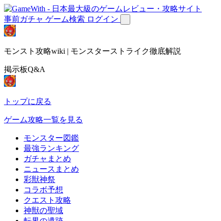
事前ガチャ
ゲーム検索
ログイン
モンスト攻略wiki | モンスターストライク徹底解説
掲示板Q&A
トップに戻る
ゲーム攻略一覧を見る
モンスター図鑑
最強ランキング
ガチャまとめ
ニュースまとめ
彩獣神祭
コラボ予想
クエスト攻略
神獣の聖域
転界の遺跡