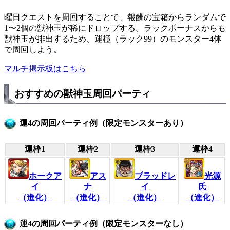
曜日クエストを周回することで、報酬の宝箱からランダムで
1〜2個の獣神玉が稀にドロップする。ラックボーナスからも
獣神玉が排出するため、運極（ラック99）のモンスター4体
で周回しよう。
マルチ掲示板はこちら
おすすめの獣神玉周回パーティ
運4の周回パーティ例（限定モンスターあり）
運枠1
運枠2
運枠3
運枠4
ホークア
アス
ブラッドレ
光源
イ
ナ
イ
氏
（進化）
（進化）
（進化）
（進化）
運4の周回パーティ例（限定モンスターなし）