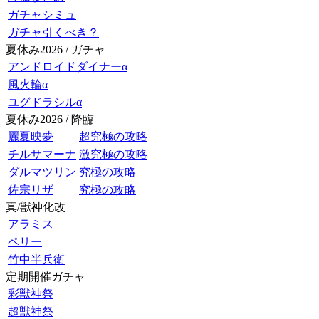
ガチャシミュ
ガチャ引くべき？
夏休み2026 / ガチャ
アンドロイドダイナーα
風火輪α
ユグドラシルα
夏休み2026 / 降臨
麗夏映夢
超究極の攻略
チルサマーナ
激究極の攻略
ダルマツリン
究極の攻略
佐宗リザ
究極の攻略
真/獣神化改
アラミス
ペリー
竹中半兵衛
定期開催ガチャ
彩獣神祭
超獣神祭