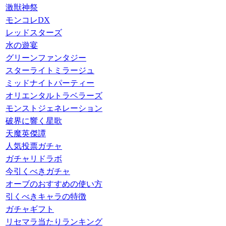
激獣神祭
モンコレDX
レッドスターズ
水の遊宴
グリーンファンタジー
スターライトミラージュ
ミッドナイトパーティー
オリエンタルトラベラーズ
モンストジェネレーション
破界に響く星歌
天魔英傑譚
人気投票ガチャ
ガチャリドラボ
今引くべきガチャ
オーブのおすすめの使い方
引くべきキャラの特徴
ガチャギフト
リセマラ当たりランキング