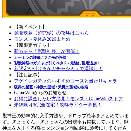
【新イベント】
麗夏映夢【超究極】の攻略はこちら
モンスト夏休み2026まとめ
【新限定ガチャ】
新ガチャ「彩獣神祭」が開催！
カーミラの評価
/
ツクモの評価
彩獣神祭のガチャは引くべき？
/
最強に暫定追加！
新限定が引けるかガチャシミュで運試し！
【注目記事】
アゲインガチャのおすすめコースと当たりキャラ
破界の星墓
/
神獣の聖域
/
天魔の孤城の攻略
GameWithからのお知らせ
お得に課金したい方必見！モンストGameWithストア
未経験可&完全在宅！攻略ライター募集！
獣神玉の効率的な入手方法や、ドロップ確率をまとめていま
す。ぎょっくん、ぎょっさんの出現率も掲載しています。獣
神玉を入手する(曜日ダンジョン周回)際に参考にしてくださ