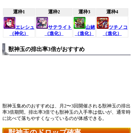
運枠1
運枠2
運枠3
運枠4
エレシュ
サテライト
山姥
ツチノコ
（神化）
（進化）
（進化）
（進化）
獣神玉の排出率3倍がおすすめ
獣神玉集めのおすすめは、月2〜3回開催される獣神玉の排出
率3倍期間。排出率3倍でも獣神玉の入手率は低いが、通常時
に比べて落ちやすくなっているのが体感できる。
獣神玉のドロップ確率