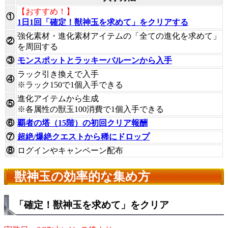
【おすすめ！】
①
1日1回「確定！獣神玉を求めて」をクリアする
強化素材・進化素材アイテムの「全ての進化を求めて」
②
を周回する
③
モンスポットとラッキーバルーンから入手
ラック引き換えで入手
④
※ラック150で1個入手できる
進化アイテムから生成
⑤
※各属性の獣玉100消費で1個入手できる
⑥
覇者の塔（15階）の初回クリア報酬
⑦
超絶/爆絶クエストから稀にドロップ
⑧
ログインやキャンペーン配布
獣神玉の効率的な集め方
「確定！獣神玉を求めて」をクリア