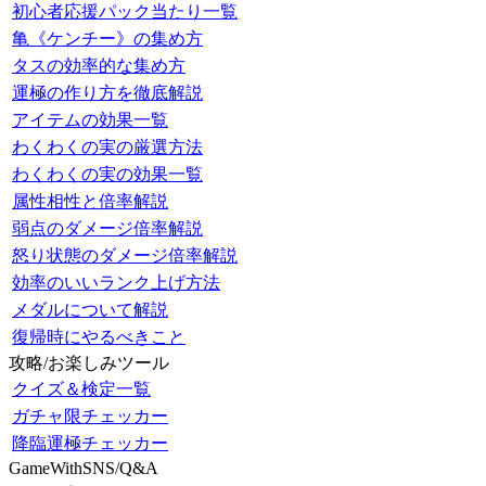
初心者応援パック当たり一覧
亀《ケンチー》の集め方
タスの効率的な集め方
運極の作り方を徹底解説
アイテムの効果一覧
わくわくの実の厳選方法
わくわくの実の効果一覧
属性相性と倍率解説
弱点のダメージ倍率解説
怒り状態のダメージ倍率解説
効率のいいランク上げ方法
メダルについて解説
復帰時にやるべきこと
攻略/お楽しみツール
クイズ＆検定一覧
ガチャ限チェッカー
降臨運極チェッカー
GameWithSNS/Q&A