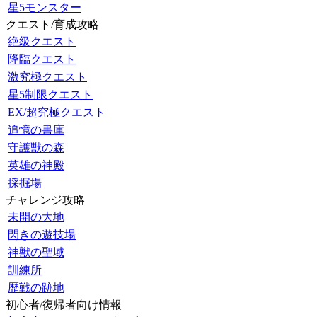
星5モンスター
クエスト/育成攻略
絶級クエスト
降臨クエスト
激究極クエスト
星5制限クエスト
EX/超究極クエスト
追憶の書庫
守護獣の森
英雄の神殿
採掘場
チャレンジ攻略
未開の大地
閃きの遊技場
神獣の聖域
訓練所
歴戦の跡地
初心者/復帰者向け情報