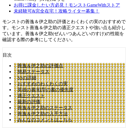
お得に課金したい方必見！モンストGameWithストア
未経験可&完全在宅！攻略ライター募集！
モンストの善逸＆伊之助の評価とわくわくの実のおすすめで
す。モンスト善逸＆伊之助の適正クエストや強い点も紹介し
ています。善逸＆伊之助(ぜんいつあんどいのすけ)の性能を
確認する際の参考にしてください。
目次
善逸＆伊之助の評価点
簡易ステータス
SSの詳細
おすすめのわくわくの実
英雄の書/戦型の書の優先度
適正クエスト
最新の評価
善逸＆伊之助のステータス
善逸＆伊之助の入手方法
みんなのコメントはこちら