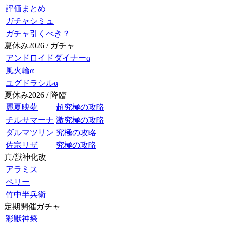
評価まとめ
ガチャシミュ
ガチャ引くべき？
夏休み2026 / ガチャ
アンドロイドダイナーα
風火輪α
ユグドラシルα
夏休み2026 / 降臨
麗夏映夢
超究極の攻略
チルサマーナ
激究極の攻略
ダルマツリン
究極の攻略
佐宗リザ
究極の攻略
真/獣神化改
アラミス
ペリー
竹中半兵衛
定期開催ガチャ
彩獣神祭