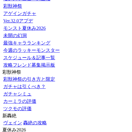
彩獣神祭
アゲインガチャ
Ver.32.0アプデ
モンスト夏休み2026
未開の幻洞
最強キャラランキング
今週のラッキーモンスター
スケジュール＆記事一覧
攻略フレンド募集掲示板
彩獣神祭
彩獣神祭の引き方と限定
ガチャは引くべき？
ガチャシミュ
カーミラの評価
ツクモの評価
新轟絶
ヴェイン
轟絶の攻略
夏休み2026