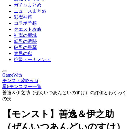
ガチャまとめ
ニュースまとめ
彩獣神祭
コラボ予想
クエスト攻略
神獣の聖域
転界の遺跡
破界の星墓
禁忌の獄
絶級トーナメント
GameWith
モンスト攻略wiki
星6モンスター一覧
善逸＆伊之助（ぜんいつあんどいのすけ）の評価とわくわく
の実
【モンスト】善逸＆伊之助
（ぜんいつあんどいのすけ）