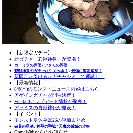
【新限定ガチャ】
新ガチャ「彩獣神祭」が登場！
カーミラの評価
/
ツクモの評価
彩獣神祭のガチャは引くべき？
/
最強に暫定追加！
新限定が引けるかガチャシミュで運試し！
【最新情報】
8/6(木)のモンストニュース内容はこちら
アゲインガチャが開催決定！
Ver.32.0アップデート情報が発表！
アラミスの真獣神化が発表！
【イベント】
モンスト夏休み2026の評価まとめ
破界の星墓
/
神獣の聖域
/
天魔の孤城の攻略
GameWithからのお知らせ