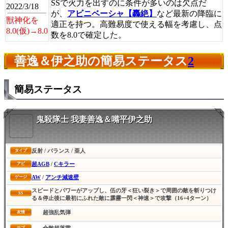
SSで火力を出すのに条件が多いのは欠点だ
2022/3/18
が、
アビニベーシャ【轟絶】
など最新の降臨に
獣神化を
適正を持つ。高難易度で使える幅を考慮し、点
8.0(仮)→8.0
数を8.0で確定した。
善逸＆伊之助の簡易ステータス
2
簡易ステータス
鬼殺隊士 我妻善逸＆嘴平伊之助
反射 / バランス / 亜人
タイプ
超AGB
/
Cキラー
アビ
AW
/
アンチ減速壁
ゲージ
スピードとパワーがアップし、伍の牙＜狂い裂き＞で周囲の敵を斬りつけ
SS
る＆停止後に最初にふれた敵に霹靂一閃＜神速＞で攻撃（16+4ターン）
超強乱気弾
友情
全敵超落雷
サブ