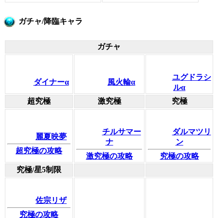
ガチャ/降臨キャラ
ガチャ
ユグドラシ
ダイナーα
風火輪α
ルα
超究極
激究極
究極
チルサマー
ダルマツリ
麗夏映夢
ナ
ン
超究極の攻略
激究極の攻略
究極の攻略
究極/星5制限
佐宗リザ
究極の攻略