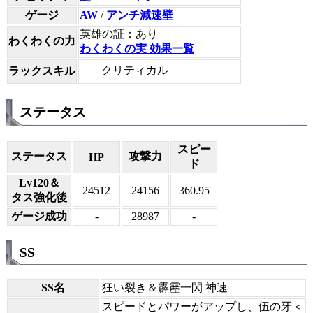
ゲージ
AW
/
アンチ減速壁
英雄の証：あり
わくわくの力
わくわくの実 効果一覧
クリティカル
ラックスキル
ステータス
スピー
ステータス
攻撃力
HP
ド
Lv120＆
24512
24156
360.95
タス強化後
ゲージ成功
-
28987
-
SS
SS名
狂い裂き＆霹靂一閃 神速
スピードとパワーがアップし、伍の牙＜