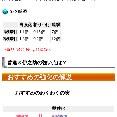
SSの倍率
自強化
斬りつけ
追撃
1段階目
1.1倍
0.15倍
7倍
2段階目
1.3倍
0.2倍
12倍
※斬りつけ部分は非直殴り
善逸＆伊之助の強い点は？
おすすめの強化の解説
おすすめのわくわくの実
獣神化
同族加撃
同族加撃速