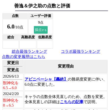
善逸＆伊之助の点数と評価
点数
ユーザー評価
6.0
/10点
総合
高難易度
低難易度
総合最強ランキング
コラボ最強ランキング
点数の変更履歴はこちら
変更日
変更理由
変更点
2026/6/13
アビニベーシャ【轟絶】
の難易度変更に伴い、
獣神化を
6.0点に変更した。
6.5→6.0
2024/2/20
キャラの点数全体見直しのため、点数を変更。
獣神化を
全体見直しの詳細は
こちらの記事
で説明。
8→6.5