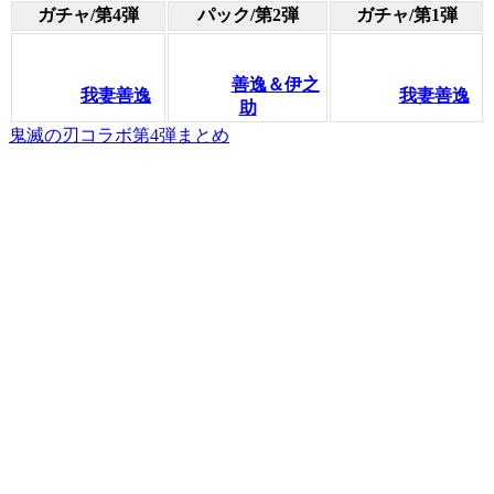
ガチャ/第4弾
パック/第2弾
ガチャ/第1弾
善逸＆伊之
我妻善逸
我妻善逸
助
鬼滅の刃コラボ第4弾まとめ