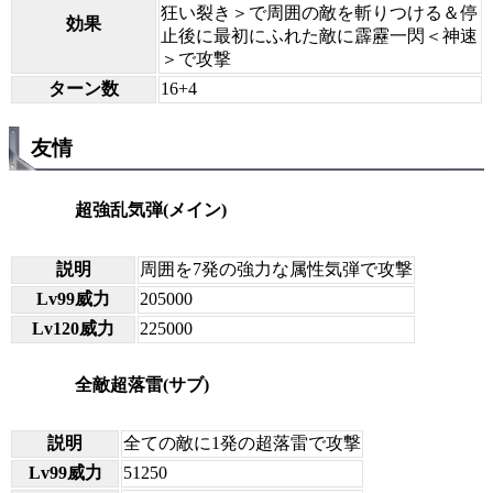
狂い裂き＞で周囲の敵を斬りつける＆停
効果
止後に最初にふれた敵に霹靂一閃＜神速
＞で攻撃
ターン数
16+4
友情
超強乱気弾(メイン)
説明
周囲を7発の強力な属性気弾で攻撃
Lv99威力
205000
Lv120威力
225000
全敵超落雷(サブ)
説明
全ての敵に1発の超落雷で攻撃
Lv99威力
51250