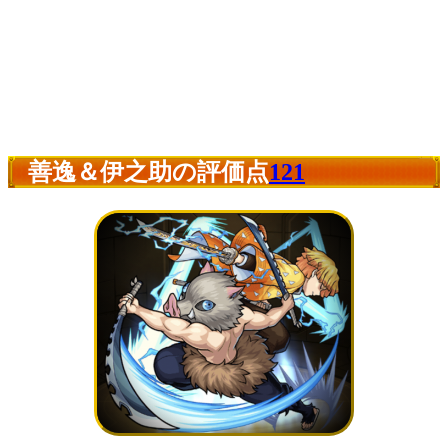
善逸＆伊之助の評価点
121