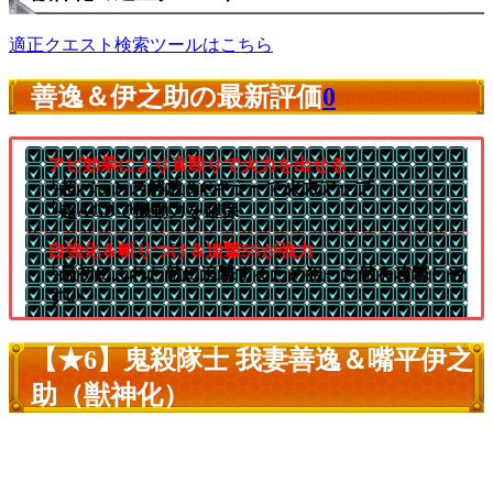
適正クエスト検索ツールはこちら
善逸＆伊之助の最新評価
0
アビ効果により直殴りで火力を出せる
└超バランス解放＆Cキラーで火力アップ
└超AGBで機動力を確保
自強化＆斬りつけ＆追撃SSが強力
└最初にふれた敵に追撃するため狙った敵を攻撃しや
すい
【★6】鬼殺隊士 我妻善逸＆嘴平伊之
助（獣神化）