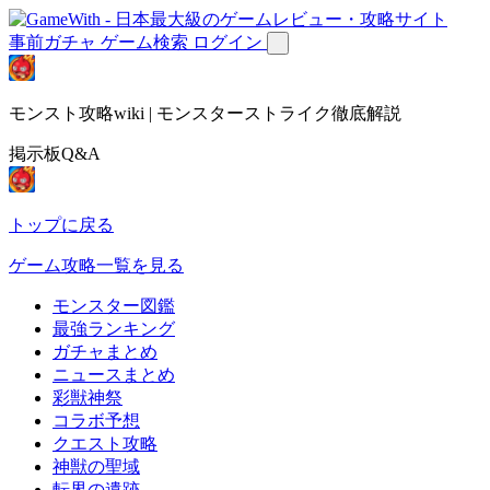
事前ガチャ
ゲーム検索
ログイン
モンスト攻略wiki | モンスターストライク徹底解説
掲示板Q&A
トップに戻る
ゲーム攻略一覧を見る
モンスター図鑑
最強ランキング
ガチャまとめ
ニュースまとめ
彩獣神祭
コラボ予想
クエスト攻略
神獣の聖域
転界の遺跡