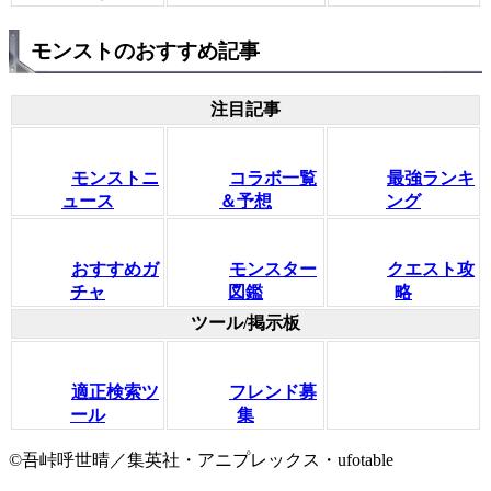
モンストのおすすめ記事
注目記事
モンストニ
コラボ一覧
最強ランキ
ュース
＆予想
ング
おすすめガ
モンスター
クエスト攻
チャ
図鑑
略
ツール/掲示板
適正検索ツ
フレンド募
ール
集
©吾峠呼世晴／集英社・アニプレックス・ufotable