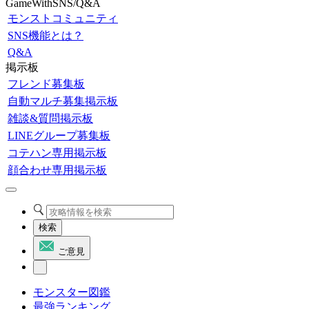
GameWithSNS/Q&A
モンストコミュニティ
SNS機能とは？
Q&A
掲示板
フレンド募集板
自動マルチ募集掲示板
雑談&質問掲示板
LINEグループ募集板
コテハン専用掲示板
顔合わせ専用掲示板
検索
ご意見
モンスター図鑑
最強ランキング