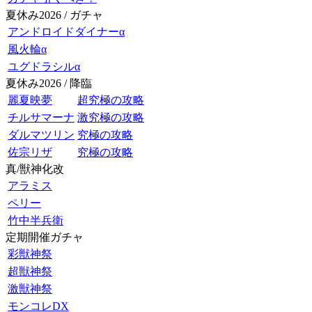
夏休み2026 / ガチャ
アンドロイドダイナーα
風火輪α
ユグドラシルα
夏休み2026 / 降臨
麗夏映夢
超究極の攻略
チルサマーナ
激究極の攻略
ダルマツリン
究極の攻略
佐宗リザ
究極の攻略
真/獣神化改
アラミス
ペリー
竹中半兵衛
定期開催ガチャ
彩獣神祭
超獣神祭
激獣神祭
モンコレDX