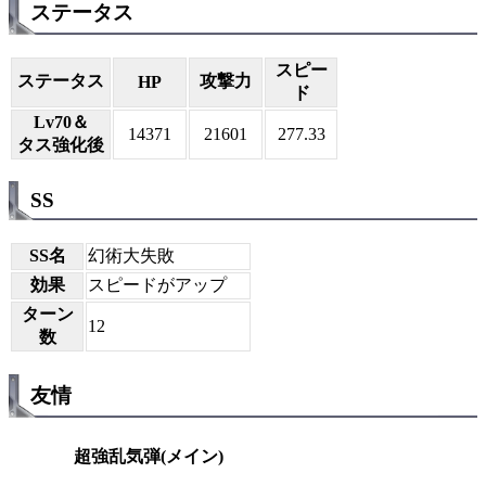
ステータス
スピー
ステータス
攻撃力
HP
ド
Lv70＆
14371
21601
277.33
タス強化後
SS
SS名
幻術大失敗
効果
スピードがアップ
ターン
12
数
友情
超強乱気弾(メイン)