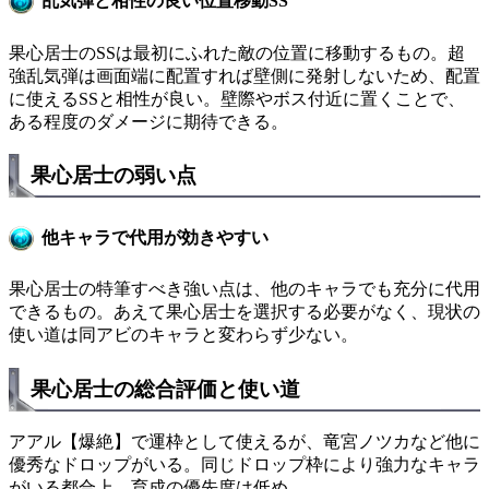
乱気弾と相性の良い位置移動SS
果心居士のSSは最初にふれた敵の位置に移動するもの。超
強乱気弾は画面端に配置すれば壁側に発射しないため、配置
に使えるSSと相性が良い。壁際やボス付近に置くことで、
ある程度のダメージに期待できる。
果心居士の弱い点
他キャラで代用が効きやすい
果心居士の特筆すべき強い点は、他のキャラでも充分に代用
できるもの。あえて果心居士を選択する必要がなく、現状の
使い道は同アビのキャラと変わらず少ない。
果心居士の総合評価と使い道
アアル【爆絶】で運枠として使えるが、竜宮ノツカなど他に
優秀なドロップがいる。同じドロップ枠により強力なキャラ
がいる都合上、育成の優先度は低め。