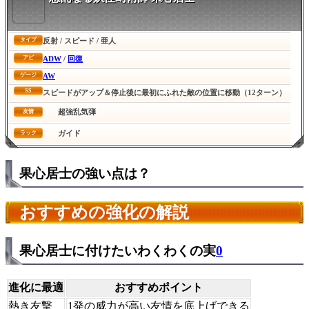
反射 / スピード / 亜人
タイプ
ADW
/
回復
アビ
AW
ゲージ
SS
スピードがアップ＆停止後に最初にふれた敵の位置に移動（12ターン）
超強乱気弾
友情
ガイド
ラック
果心居士の強い点は？
おすすめの強化の解説
果心居士に付けたいわくわくの実
0
進化に最適
おすすめポイント
熱き友撃
1発の威力が高い友情を底上げできる