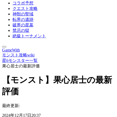
コラボ予想
クエスト攻略
神獣の聖域
転界の遺跡
破界の星墓
禁忌の獄
絶級トーナメント
GameWith
モンスト攻略wiki
星6モンスター一覧
果心居士の最新評価
【モンスト】果心居士の最新
評価
最終更新:
2024年12月17日20:37