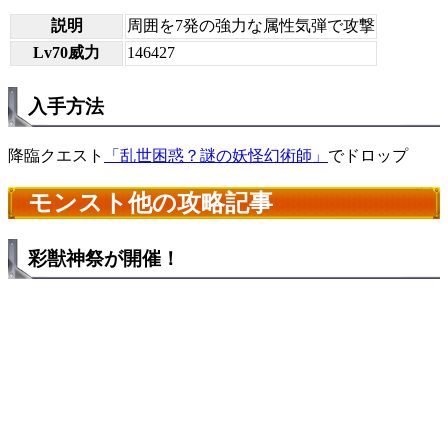
説明
周囲を7発の強力な属性気弾で攻撃
Lv70威力
146427
入手方法
降臨クエスト
「乱世困惑？謎の妖怪幻術師」
でドロップ
モンスト他の攻略記事
彩獣神祭が開催！