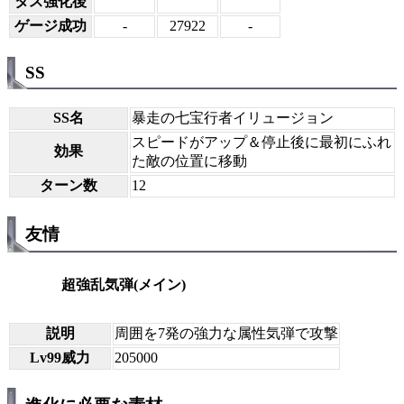
タス強化後
ゲージ成功
-
27922
-
SS
SS名
暴走の七宝行者イリュージョン
スピードがアップ＆停止後に最初にふれ
効果
た敵の位置に移動
ターン数
12
友情
超強乱気弾(メイン)
説明
周囲を7発の強力な属性気弾で攻撃
Lv99威力
205000