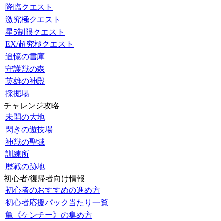
降臨クエスト
激究極クエスト
星5制限クエスト
EX/超究極クエスト
追憶の書庫
守護獣の森
英雄の神殿
採掘場
チャレンジ攻略
未開の大地
閃きの遊技場
神獣の聖域
訓練所
歴戦の跡地
初心者/復帰者向け情報
初心者のおすすめの進め方
初心者応援パック当たり一覧
亀《ケンチー》の集め方