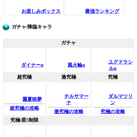
お楽しみボックス
最強ランキング
ガチャ/降臨キャラ
ガチャ
ユグドラシ
ダイナーα
風火輪α
ルα
超究極
激究極
究極
チルサマー
ダルマツリ
麗夏映夢
ナ
ン
超究極の攻略
激究極の攻略
究極の攻略
究極/星5制限