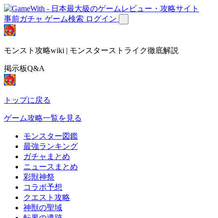
事前ガチャ
ゲーム検索
ログイン
モンスト攻略wiki | モンスターストライク徹底解説
掲示板Q&A
トップに戻る
ゲーム攻略一覧を見る
モンスター図鑑
最強ランキング
ガチャまとめ
ニュースまとめ
彩獣神祭
コラボ予想
クエスト攻略
神獣の聖域
転界の遺跡