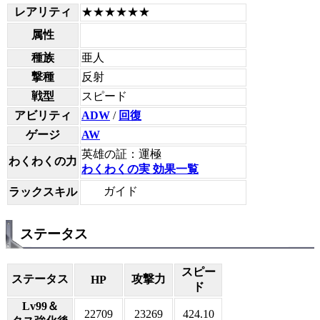
レアリティ
★★★★★★
属性
種族
亜人
撃種
反射
戦型
スピード
アビリティ
ADW
/
回復
ゲージ
AW
英雄の証：運極
わくわくの力
わくわくの実 効果一覧
ガイド
ラックスキル
ステータス
スピー
ステータス
攻撃力
HP
ド
Lv99＆
22709
23269
424.10