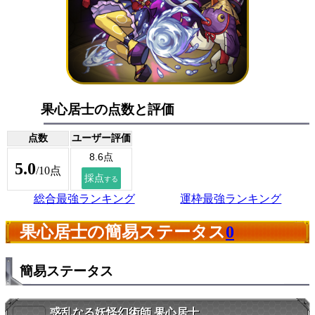
果心居士の点数と評価
点数
ユーザー評価
5.0
/10点
総合最強ランキング
運枠最強ランキング
果心居士の簡易ステータス
0
簡易ステータス
惑乱なる妖怪幻術師 果心居士