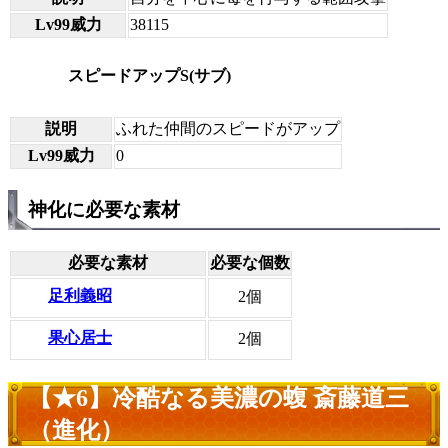
Lv99威力
38115
スピードアップS(サブ)
説明
ふれた仲間のスピードがアップ
Lv99威力
0
神化に必要な素材
必要な素材
必要な個数
足利義昭
2個
果心居士
2個
【★6】冷酷なる美濃の蝮 斎藤道三
（進化）