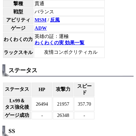
撃種
貫通
戦型
バランス
アビリティ
MSM
/
反風
ゲージ
ADW
英雄の証：運極
わくわくの力
わくわくの実 効果一覧
友情コンボクリティカル
ラックスキル
ステータス
スピー
ステータス
攻撃力
HP
ド
Lv99＆
26494
21957
357.70
タス強化後
ゲージ成功
-
26348
-
SS