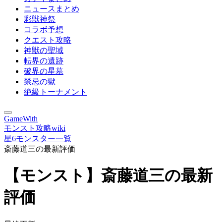
ニュースまとめ
彩獣神祭
コラボ予想
クエスト攻略
神獣の聖域
転界の遺跡
破界の星墓
禁忌の獄
絶級トーナメント
GameWith
モンスト攻略wiki
星6モンスター一覧
斎藤道三の最新評価
【モンスト】斎藤道三の最新
評価