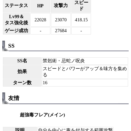
スピー
ステータス
攻撃力
HP
ド
Lv99＆
22028
23070
418.15
タス強化後
ゲージ成功
-
27684
-
SS
SS名
禁剋術・忌蛇ノ呪炎
スピードとパワーがアップ＆味方を集め
効果
る
ターン数
16
友情
超強毒フレア(メイン)
説明
自分を中心に毒を付与する範囲攻撃