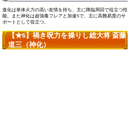
進化は単体火力の高い友情を持ち、主に降臨周回で役立つ性
能。また神化は超強毒フレアと加速Sで、主に高難易度のサ
ポートとして役立つ。
【★6】禍き呪力を操りし総大将 斎藤
道三（神化）