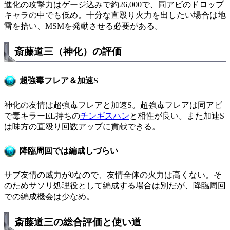
進化の攻撃力はゲージ込みで約26,000で、同アビのドロップ
キャラの中でも低め。十分な直殴り火力を出したい場合は地
雷を拾い、MSMを発動させる必要がある。
斎藤道三（神化）の評価
超強毒フレア＆加速S
神化の友情は超強毒フレアと加速S。超強毒フレアは同アビ
で毒キラーEL持ちの
チンギスハン
と相性が良い。また加速S
は味方の直殴り回数アップに貢献できる。
降臨周回では編成しづらい
サブ友情の威力が0なので、友情全体の火力は高くない。そ
のためサソリ処理役として編成する場合は別だが、降臨周回
での編成機会は少なめ。
斎藤道三の総合評価と使い道