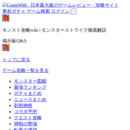
事前ガチャ
ゲーム検索
ログイン
モンスト攻略wiki | モンスターストライク徹底解説
掲示板Q&A
トップに戻る
ゲーム攻略一覧を見る
モンスター図鑑
最強ランキング
ガチャまとめ
ニュースまとめ
彩獣神祭
コラボ予想
クエスト攻略
神獣の聖域
転界の遺跡