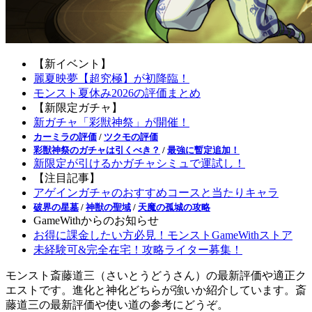
【新イベント】
麗夏映夢【超究極】が初降臨！
モンスト夏休み2026の評価まとめ
【新限定ガチャ】
新ガチャ「彩獣神祭」が開催！
カーミラの評価
/
ツクモの評価
彩獣神祭のガチャは引くべき？
/
最強に暫定追加！
新限定が引けるかガチャシミュで運試し！
【注目記事】
アゲインガチャのおすすめコースと当たりキャラ
破界の星墓
/
神獣の聖域
/
天魔の孤城の攻略
GameWithからのお知らせ
お得に課金したい方必見！モンストGameWithストア
未経験可&完全在宅！攻略ライター募集！
モンスト斎藤道三（さいとうどうさん）の最新評価や適正ク
エストです。進化と神化どちらが強いか紹介しています。斎
藤道三の最新評価や使い道の参考にどうぞ。