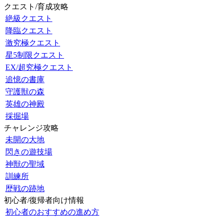
クエスト/育成攻略
絶級クエスト
降臨クエスト
激究極クエスト
星5制限クエスト
EX/超究極クエスト
追憶の書庫
守護獣の森
英雄の神殿
採掘場
チャレンジ攻略
未開の大地
閃きの遊技場
神獣の聖域
訓練所
歴戦の跡地
初心者/復帰者向け情報
初心者のおすすめの進め方