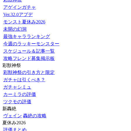
アゲインガチャ
Ver.32.0アプデ
モンスト夏休み2026
未開の幻洞
最強キャラランキング
今週のラッキーモンスター
スケジュール＆記事一覧
攻略フレンド募集掲示板
彩獣神祭
彩獣神祭の引き方と限定
ガチャは引くべき？
ガチャシミュ
カーミラの評価
ツクモの評価
新轟絶
ヴェイン
轟絶の攻略
夏休み2026
評価まとめ