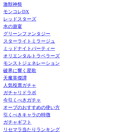
激獣神祭
モンコレDX
レッドスターズ
水の遊宴
グリーンファンタジー
スターライトミラージュ
ミッドナイトパーティー
オリエンタルトラベラーズ
モンストジェネレーション
破界に響く星歌
天魔英傑譚
人気投票ガチャ
ガチャリドラボ
今引くべきガチャ
オーブのおすすめの使い方
引くべきキャラの特徴
ガチャギフト
リセマラ当たりランキング