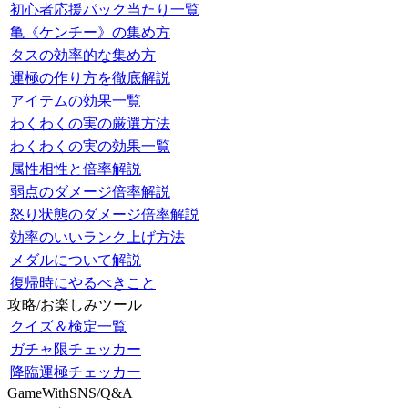
初心者応援パック当たり一覧
亀《ケンチー》の集め方
タスの効率的な集め方
運極の作り方を徹底解説
アイテムの効果一覧
わくわくの実の厳選方法
わくわくの実の効果一覧
属性相性と倍率解説
弱点のダメージ倍率解説
怒り状態のダメージ倍率解説
効率のいいランク上げ方法
メダルについて解説
復帰時にやるべきこと
攻略/お楽しみツール
クイズ＆検定一覧
ガチャ限チェッカー
降臨運極チェッカー
GameWithSNS/Q&A