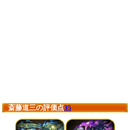
斎藤道三の評価点
35