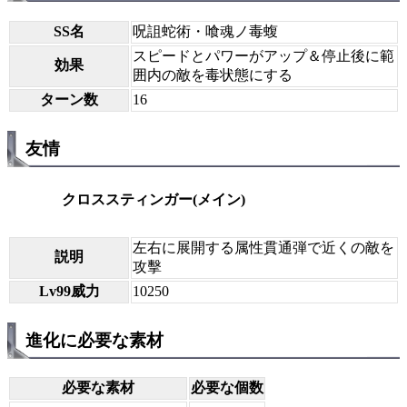
SS名
呪詛蛇術・喰魂ノ毒蝮
スピードとパワーがアップ＆停止後に範
効果
囲内の敵を毒状態にする
ターン数
16
友情
クロススティンガー(メイン)
左右に展開する属性貫通弾で近くの敵を
説明
攻擊
Lv99威力
10250
進化に必要な素材
必要な素材
必要な個数