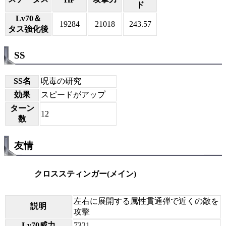
ド
Lv70＆
19284
21018
243.57
タス強化後
SS
SS名
呪毒の研究
効果
スピードがアップ
ターン
12
数
友情
クロススティンガー(メイン)
左右に展開する属性貫通弾で近くの敵を
説明
攻擊
Lv70威力
7321