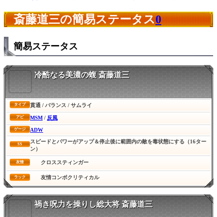
斎藤道三の簡易ステータス
0
簡易ステータス
冷酷なる美濃の蝮 斎藤道三
貫通 / バランス / サムライ
タイプ
MSM
/
反風
アビ
ADW
ゲージ
スピードとパワーがアップ＆停止後に範囲内の敵を毒状態にする（16ター
SS
ン）
クロススティンガー
友情
友情コンボクリティカル
ラック
禍き呪力を操りし総大将 斎藤道三