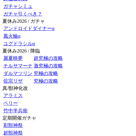
ガチャシミュ
ガチャ引くべき？
夏休み2026 / ガチャ
アンドロイドダイナーα
風火輪α
ユグドラシルα
夏休み2026 / 降臨
麗夏映夢
超究極の攻略
チルサマーナ
激究極の攻略
ダルマツリン
究極の攻略
佐宗リザ
究極の攻略
真/獣神化改
アラミス
ペリー
竹中半兵衛
定期開催ガチャ
彩獣神祭
超獣神祭