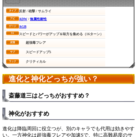
反射 / 砲撃 / サムライ
タイプ
ADW
/
無属性耐性
アビ
AGB
ゲージ
SS
スピードとパワーがアップ＆味方を集める（16ターン）
超強毒フレア
友情
スピードアップS
サブ
クリティカル
ラック
進化と神化どっちが強い？
斎藤道三はどっちがおすすめ？
神化がおすすめ
進化は降臨周回に役立つが、別のキャラでも代用は効きやす
い。一方神化は超強毒フレアや加速Sで、特に高難易度のサ