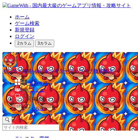
ホーム
ゲーム検索
新規登録
ログイン
2カラム
3カラム
モンスト攻略wiki | モンスターストライク徹底解説
他の攻略
コミュ
掲示板
Q&A