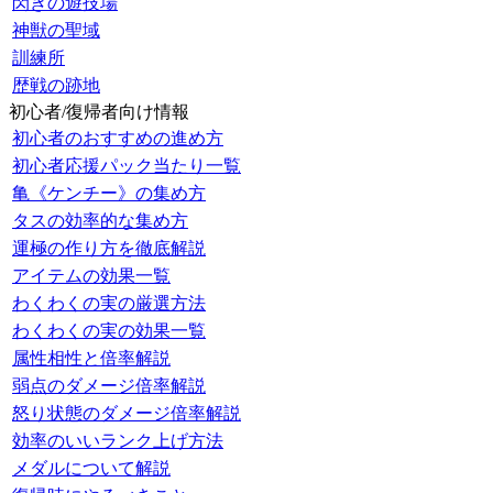
閃きの遊技場
神獣の聖域
訓練所
歴戦の跡地
初心者/復帰者向け情報
初心者のおすすめの進め方
初心者応援パック当たり一覧
亀《ケンチー》の集め方
タスの効率的な集め方
運極の作り方を徹底解説
アイテムの効果一覧
わくわくの実の厳選方法
わくわくの実の効果一覧
属性相性と倍率解説
弱点のダメージ倍率解説
怒り状態のダメージ倍率解説
効率のいいランク上げ方法
メダルについて解説