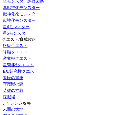
全モンスター評価図鑑
真獣神化モンスター
獣神化改モンスター
獣神化モンスター
星6モンスター
星5モンスター
クエスト/育成攻略
絶級クエスト
降臨クエスト
激究極クエスト
星5制限クエスト
EX/超究極クエスト
追憶の書庫
守護獣の森
英雄の神殿
採掘場
チャレンジ攻略
未開の大地