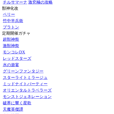
チルサマーナ
激究極の攻略
獣神化改
ペリー
竹中半兵衛
プラトン
定期開催ガチャ
超獣神祭
激獣神祭
モンコレDX
レッドスターズ
水の遊宴
グリーンファンタジー
スターライトミラージュ
ミッドナイトパーティー
オリエンタルトラベラーズ
モンストジェネレーション
破界に響く星歌
天魔英傑譚