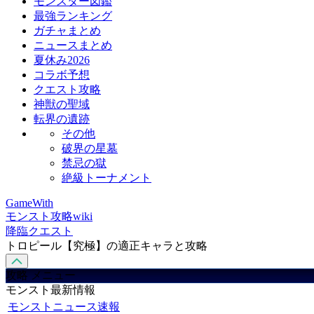
モンスター図鑑
最強ランキング
ガチャまとめ
ニュースまとめ
夏休み2026
コラボ予想
クエスト攻略
神獣の聖域
転界の遺跡
その他
破界の星墓
禁忌の獄
絶級トーナメント
GameWith
モンスト攻略wiki
降臨クエスト
トロピール【究極】の適正キャラと攻略
攻略 メニュー
モンスト最新情報
モンストニュース速報