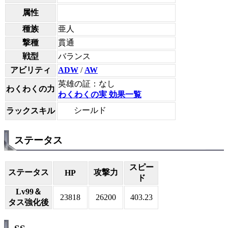
属性
種族
亜人
撃種
貫通
戦型
バランス
アビリティ
ADW
/
AW
英雄の証：なし
わくわくの力
わくわくの実 効果一覧
シールド
ラックスキル
ステータス
スピー
ステータス
攻撃力
HP
ド
Lv99＆
23818
26200
403.23
タス強化後