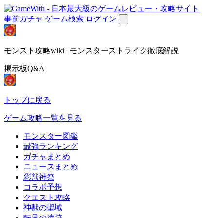
事前ガチャ
ゲーム検索
ログイン
モンスト攻略wiki | モンスターストライク徹底解説
掲示板Q&A
トップに戻る
ゲーム攻略一覧を見る
モンスター図鑑
最強ランキング
ガチャまとめ
ニュースまとめ
彩獣神祭
コラボ予想
クエスト攻略
神獣の聖域
転界の遺跡