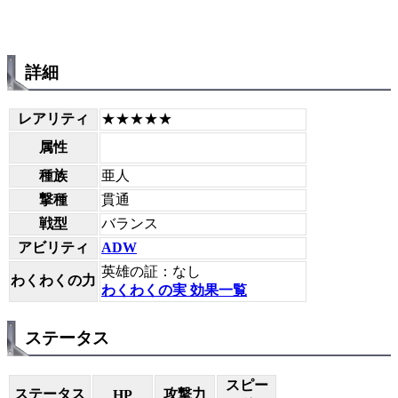
詳細
レアリティ
★★★★★
属性
種族
亜人
撃種
貫通
戦型
バランス
アビリティ
ADW
英雄の証：なし
わくわくの力
わくわくの実 効果一覧
ステータス
スピー
ステータス
攻撃力
HP