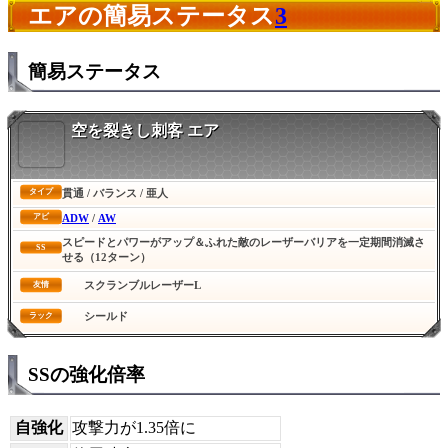
エアの簡易ステータス
3
簡易ステータス
空を裂きし刺客 エア
貫通 / バランス / 亜人
タイプ
ADW
/
AW
アビ
スピードとパワーがアップ＆ふれた敵のレーザーバリアを一定期間消滅さ
SS
せる（12ターン）
スクランブルレーザーL
友情
シールド
ラック
SSの強化倍率
自強化
攻撃力が1.35倍に