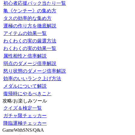
初心者応援パック当たり一覧
亀《ケンチー》の集め方
タスの効率的な集め方
運極の作り方を徹底解説
アイテムの効果一覧
わくわくの実の厳選方法
わくわくの実の効果一覧
属性相性と倍率解説
弱点のダメージ倍率解説
怒り状態のダメージ倍率解説
効率のいいランク上げ方法
メダルについて解説
復帰時にやるべきこと
攻略/お楽しみツール
クイズ＆検定一覧
ガチャ限チェッカー
降臨運極チェッカー
GameWithSNS/Q&A