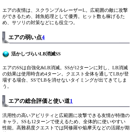
エアの友情は、スクランブルレーザーL。広範囲の敵に攻撃
ができるため、雑魚処理として優秀。ヒット数も稼げるた
め、サソリの対策などにも役立つ。
エアの弱い点
4
活かしづらいLB消滅SS
エアのSSは自強化&LB消滅。SSが12ターンに対し、LB消滅
の効果は使用時含め4ターン。クエスト全体を通してLBが登
場する場合、SSでLBを消せないタイミングが出てきてしま
う。
エアの総合評価と使い道
1
汎用性の高いアビリティと広範囲に攻撃できる友情が特徴の
キャラ。SSも12ターンで使えるため、全体的に使いやすい
性能。高難易度クエストでは阿修羅や焔摩天などの活躍が期