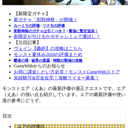
【新限定ガチャ】
新ガチャ「彩獣神祭」が開催！
カーミラの評価
/
ツクモの評価
彩獣神祭のガチャは引くべき？
/
最強に暫定追加！
新限定が引けるかガチャシミュで運試し！
【注目記事】
ヴェイン【轟絶】の攻略はこちら
モンスト夏休み2026の評価まとめ
覇者の塔
/
破界の星墓
/
神獣の聖域の攻略
GameWithからのお知らせ
お得に課金したい方必見！モンストGameWithストア
未経験可&完全在宅！攻略ライター募集！
モンストエア（えあ）の最新評価や適正クエストです。エア
（えあ）の強い点も紹介しています。エアの最新評価や使い
道の参考にどうぞ。
目次
エアの評価点