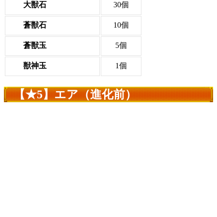
大獣石
30個
蒼獣石
10個
蒼獣玉
5個
獣神玉
1個
【★5】エア（進化前）