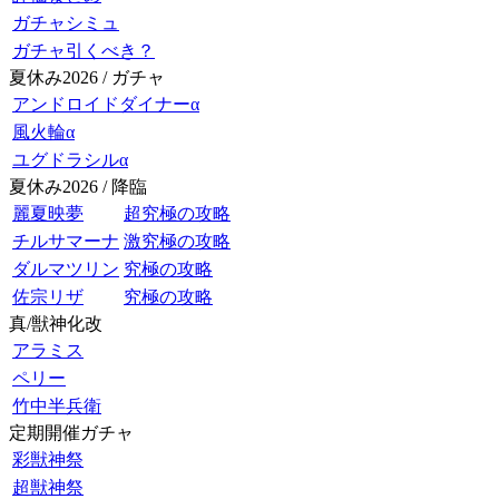
ガチャシミュ
ガチャ引くべき？
夏休み2026 / ガチャ
アンドロイドダイナーα
風火輪α
ユグドラシルα
夏休み2026 / 降臨
麗夏映夢
超究極の攻略
チルサマーナ
激究極の攻略
ダルマツリン
究極の攻略
佐宗リザ
究極の攻略
真/獣神化改
アラミス
ペリー
竹中半兵衛
定期開催ガチャ
彩獣神祭
超獣神祭