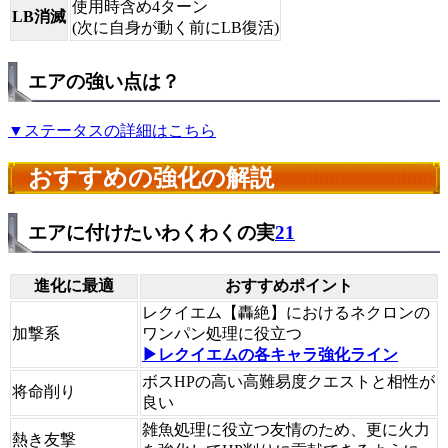
使用時含め4ターン
LB消滅
(次に自身が動く前にLB復活)
エアの強い点は？
▼ステータスの詳細はこちら
おすすめの強化の解説
エアに付けたいわくわくの実
21
進化に最適
おすすめポイント
レクイエム【轟絶】におけるネクロンの
加撃系
ワンパン処理に役立つ
▶レクイエムの各キャラ強化ライン
ボスHPの高い高難易度クエストと相性が
将命削り
良い
雑魚処理に役立つ友情のため、更に火力
熱き友撃