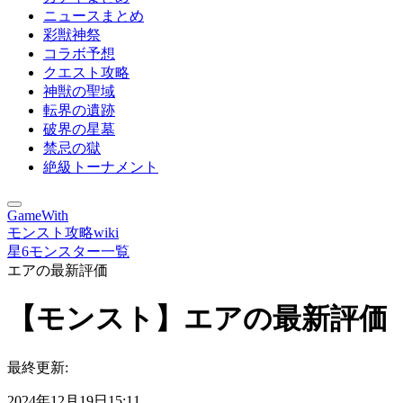
ニュースまとめ
彩獣神祭
コラボ予想
クエスト攻略
神獣の聖域
転界の遺跡
破界の星墓
禁忌の獄
絶級トーナメント
GameWith
モンスト攻略wiki
星6モンスター一覧
エアの最新評価
【モンスト】エアの最新評価
最終更新:
2024年12月19日15:11