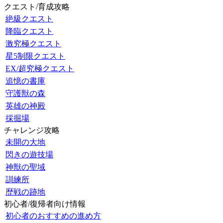
クエスト/育成攻略
絶級クエスト
降臨クエスト
激究極クエスト
星5制限クエスト
EX/超究極クエスト
追憶の書庫
守護獣の森
英雄の神殿
採掘場
チャレンジ攻略
未開の大地
閃きの遊技場
神獣の聖域
訓練所
歴戦の跡地
初心者/復帰者向け情報
初心者のおすすめの進め方