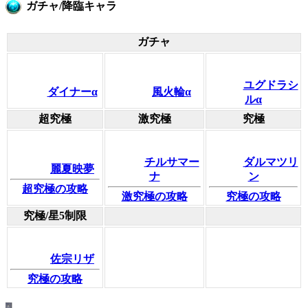
ガチャ/降臨キャラ
ガチャ
ユグドラシ
ダイナーα
風火輪α
ルα
超究極
激究極
究極
チルサマー
ダルマツリ
麗夏映夢
ナ
ン
超究極の攻略
激究極の攻略
究極の攻略
究極/星5制限
佐宗リザ
究極の攻略