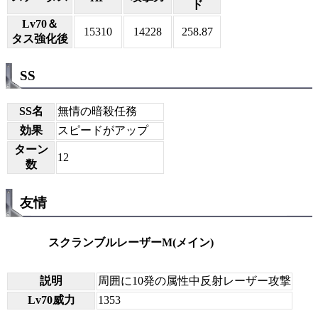
ド
Lv70＆
15310
14228
258.87
タス強化後
SS
SS名
無情の暗殺任務
効果
スピードがアップ
ターン
12
数
友情
スクランブルレーザーM(メイン)
説明
周囲に10発の属性中反射レーザー攻撃
Lv70威力
1353