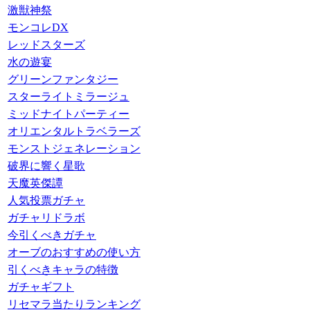
激獣神祭
モンコレDX
レッドスターズ
水の遊宴
グリーンファンタジー
スターライトミラージュ
ミッドナイトパーティー
オリエンタルトラベラーズ
モンストジェネレーション
破界に響く星歌
天魔英傑譚
人気投票ガチャ
ガチャリドラボ
今引くべきガチャ
オーブのおすすめの使い方
引くべきキャラの特徴
ガチャギフト
リセマラ当たりランキング