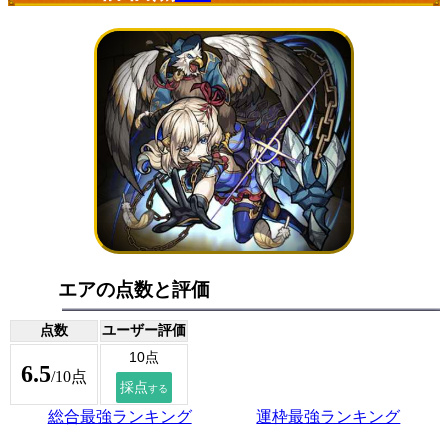
エアの点数と評価
点数
ユーザー評価
6.5
/10点
総合最強ランキング
運枠最強ランキング