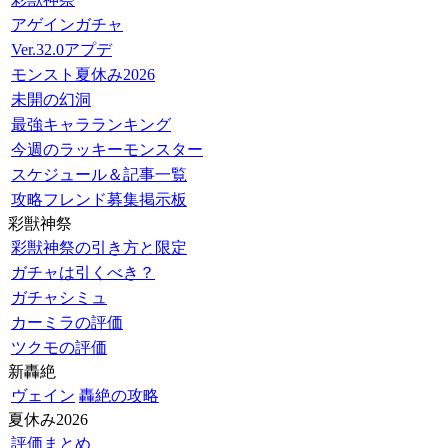
アゲインガチャ
Ver.32.0アプデ
モンスト夏休み2026
未開の幻洞
最強キャラランキング
今週のラッキーモンスター
スケジュール＆記事一覧
攻略フレンド募集掲示板
彩獣神祭
彩獣神祭の引き方と限定
ガチャは引くべき？
ガチャシミュ
カーミラの評価
ツクモの評価
新轟絶
ヴェイン
轟絶の攻略
夏休み2026
評価まとめ