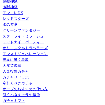
超獣神祭
激獣神祭
モンコレDX
レッドスターズ
水の遊宴
グリーンファンタジー
スターライトミラージュ
ミッドナイトパーティー
オリエンタルトラベラーズ
モンストジェネレーション
破界に響く星歌
天魔英傑譚
人気投票ガチャ
ガチャリドラボ
今引くべきガチャ
オーブのおすすめの使い方
引くべきキャラの特徴
ガチャギフト