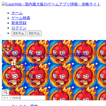
ホーム
ゲーム検索
新規登録
ログイン
2カラム
3カラム
モンスト攻略wiki | モンスターストライク徹底解説
他の攻略
コミュ
掲示板
Q&A