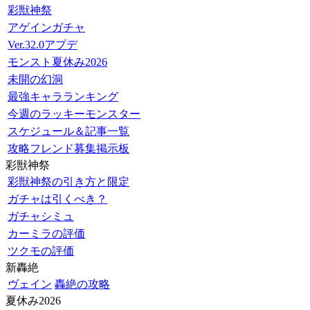
彩獣神祭
アゲインガチャ
Ver.32.0アプデ
モンスト夏休み2026
未開の幻洞
最強キャラランキング
今週のラッキーモンスター
スケジュール＆記事一覧
攻略フレンド募集掲示板
彩獣神祭
彩獣神祭の引き方と限定
ガチャは引くべき？
ガチャシミュ
カーミラの評価
ツクモの評価
新轟絶
ヴェイン
轟絶の攻略
夏休み2026