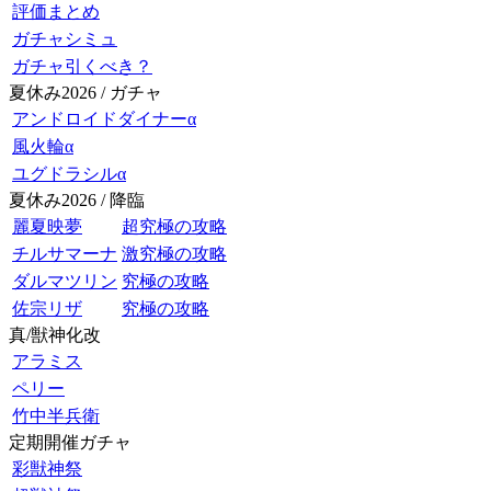
評価まとめ
ガチャシミュ
ガチャ引くべき？
夏休み2026 / ガチャ
アンドロイドダイナーα
風火輪α
ユグドラシルα
夏休み2026 / 降臨
麗夏映夢
超究極の攻略
チルサマーナ
激究極の攻略
ダルマツリン
究極の攻略
佐宗リザ
究極の攻略
真/獣神化改
アラミス
ペリー
竹中半兵衛
定期開催ガチャ
彩獣神祭