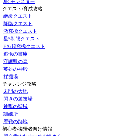
星5モンスター
クエスト/育成攻略
絶級クエスト
降臨クエスト
激究極クエスト
星5制限クエスト
EX/超究極クエスト
追憶の書庫
守護獣の森
英雄の神殿
採掘場
チャレンジ攻略
未開の大地
閃きの遊技場
神獣の聖域
訓練所
歴戦の跡地
初心者/復帰者向け情報