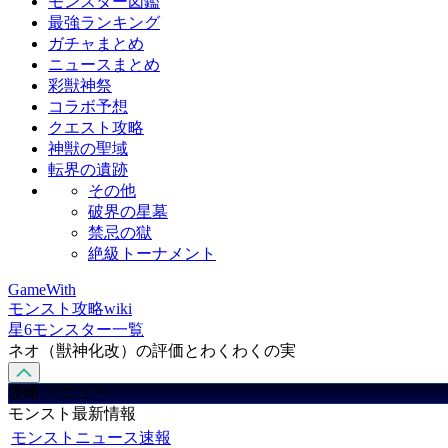
モンスター図鑑
最強ランキング
ガチャまとめ
ニュースまとめ
彩獣神祭
コラボ予想
クエスト攻略
神獣の聖域
転界の遺跡
その他
破界の星墓
禁忌の獄
絶級トーナメント
GameWith
モンスト攻略wiki
星6モンスター一覧
ネオ（獣神化改）の評価とわくわくの実
攻略 メニュー
モンスト最新情報
モンストニュース速報