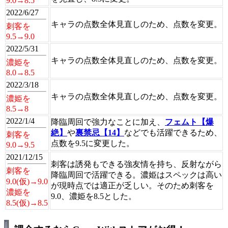
9.0→8.5
2022/6/27
キャラの点数全体見直しのため、点数を変更。
刺客を
9.5→9.0
2022/5/31
キャラの点数全体見直しのため、点数を変更。
濃姫を
8.0→8.5
2022/3/18
キャラの点数全体見直しのため、点数を変更。
濃姫を
8.5→8
2022/1/4
降臨周回で強力なことに加え、
フェムト【爆
絶】
や
裏禁忌【14】
などでも活躍できるため、
刺客を
点数を9.5に変更した。
9.0→9.5
2021/12/15
刺客は誘発もできる強友情を持ち、反射ながら
刺客を
降臨周回で活躍できる。濃姫はスペックは高い
9.0(仮)→9.0
が現時点では適正が乏しい。そのため刺客を
濃姫を
9.0、濃姫を8.5とした。
8.5(仮)→8.5