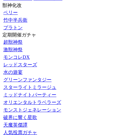
獣神化改
ペリー
竹中半兵衛
プラトン
定期開催ガチャ
超獣神祭
激獣神祭
モンコレDX
レッドスターズ
水の遊宴
グリーンファンタジー
スターライトミラージュ
ミッドナイトパーティー
オリエンタルトラベラーズ
モンストジェネレーション
破界に響く星歌
天魔英傑譚
人気投票ガチャ