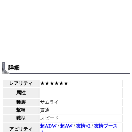
詳細
レアリティ
★★★★★★
属性
種族
サムライ
撃種
貫通
戦型
スピード
超ADW
/
超AW
/
友情×2
/
友情ブース
アビリティ