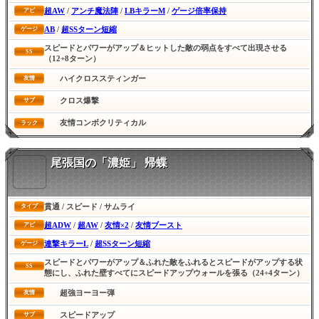
超AW
/
アンチ魔法陣
/
LBキラーM
/
ゲージ倍率保持
アビ
AB
/
超SSターン短縮
ゲージ
スピードとパワーがアップ＆ヒットした敵の弱点をすべて出現させる
SS
（12+8ターン）
ハイクロススティンガー
友情
クロス爆撃
サブ
友情コンボクリティカル
ラック
尾張国の「濃姫」 帰蝶
貫通 / スピード / サムライ
タイプ
超ADW
/
超AW
/
友情×2
/
友情ブースト
アビ
連撃キラーL
/
超SSターン短縮
ゲージ
スピードとパワーがアップ＆ふれた敵をふれるとスピードがアップする状
SS
態にし、ふれた壁すべてにスピードアップウォールを張る（24+4ターン）
超強ヨーヨー弾
友情
スピードアップ
サブ