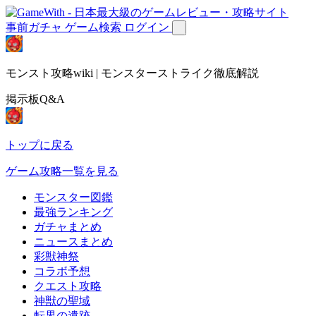
事前ガチャ
ゲーム検索
ログイン
モンスト攻略wiki | モンスターストライク徹底解説
掲示板Q&A
トップに戻る
ゲーム攻略一覧を見る
モンスター図鑑
最強ランキング
ガチャまとめ
ニュースまとめ
彩獣神祭
コラボ予想
クエスト攻略
神獣の聖域
転界の遺跡