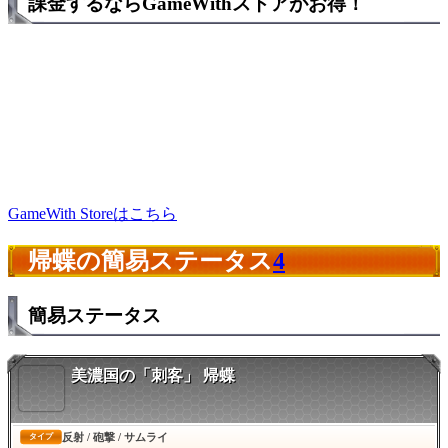
課金するならGameWithストアがお得！
GameWith Storeはこちら
帰蝶の簡易ステータス
4
簡易ステータス
美濃国の「刺客」 帰蝶
反射 / 砲撃 / サムライ
タイプ