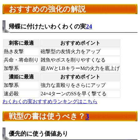
おすすめの強化の解説
帰蝶に付けたいわくわくの実
24
刺客に最適
おすすめポイント
熱き友撃
砲撃型の友情火力をアップ
兵命・将命削り
雑魚やボスを削りやすくなる
加撃系
超AWとLBキラーMの火力を底上げ
濃姫に最適
おすすめポイント
加撃系
強力な直殴りをさらにアップ
速必殺
24+4ターンのSSを早く撃てる
わくわくの実おすすめランキングはこちら
戦型の書は使うべき？
3
優先的に使う価値あり