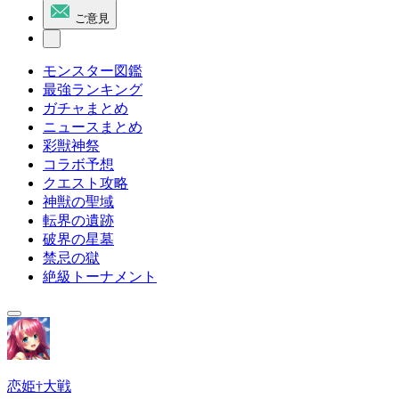
ご意見
モンスター図鑑
最強ランキング
ガチャまとめ
ニュースまとめ
彩獣神祭
コラボ予想
クエスト攻略
神獣の聖域
転界の遺跡
破界の星墓
禁忌の獄
絶級トーナメント
恋姫†大戦