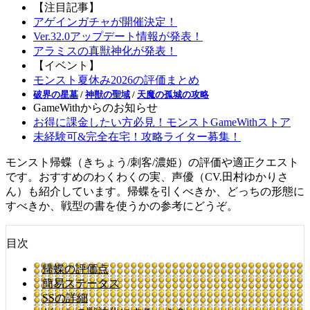
【注目記事】
アゲインガチャが開催決定！
Ver.32.0アップデート情報が発表！
アラミスの真獣神化が発表！
【イベント】
モンスト夏休み2026の評価まとめ
破界の星墓
/
神獣の聖域
/
天魔の孤城の攻略
GameWithからのお知らせ
お得に課金したい方必見！モンストGameWithストア
未経験可&完全在宅！攻略ライター募集！
モンスト帰蝶（きちょう/刺客/濃姫）の評価や適正クエスト
です。おすすめのわくわくの実、声優（CV.田村ゆかりさ
ん）も紹介しています。帰蝶を引くべきか、どっちの形態に
すべきか、戦型の書を使うかの参考にどうぞ。
目次
帰蝶の評価点
簡易ステータス
SSの詳細