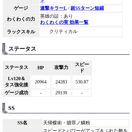
ト
ゲージ
連撃キラーL
/
超SSターン短縮
英雄の証：あり
わくわくの力
わくわくの実 効果一覧
クリティカル
ラックスキル
ステータス
スピー
ステータス
攻撃力
HP
ド
Lv120＆
20964
24283
530.87
タス強化後
ゲージ成功
-
29139
-
SS
SS名
天帰蝶術・贖罪ノ鱗粉
スピードとパワーがアップ＆ふれた敵を