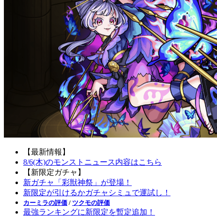
【最新情報】
8/6(木)のモンストニュース内容はこちら
【新限定ガチャ】
新ガチャ「彩獣神祭」が登場！
新限定が引けるかガチャシミュで運試し！
カーミラの評価
/
ツクモの評価
最強ランキングに新限定を暫定追加！