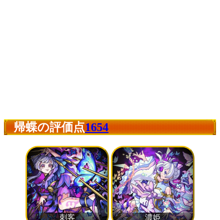
帰蝶の評価点
1654