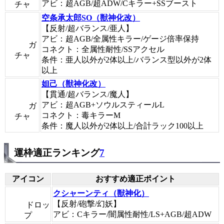
アビ：超AGB/超ADW/Cキラー+SSブースト
チャ
空条承太郎SO（獣神化改）
【反射/超バランス/亜人】
アビ：超AGB/全属性キラー/ゲージ倍率保持
ガ
コネクト：全属性耐性/SSアクセル
チャ
条件：亜人以外が2体以上/バランス型以外が2体
以上
妲己（獣神化改）
【貫通/超バランス/魔人】
アビ：超AGB+ソウルスティールL
ガ
コネクト：毒キラーM
チャ
条件：魔人以外が2体以上/合計ラック100以上
運枠適正ランキング
7
アイコン
おすすめ適正ポイント
クシャーンティ（獣神化）
【反射/砲撃/幻妖】
ドロッ
アビ：Cキラー/闇属性耐性/LS+AGB/超ADW
プ