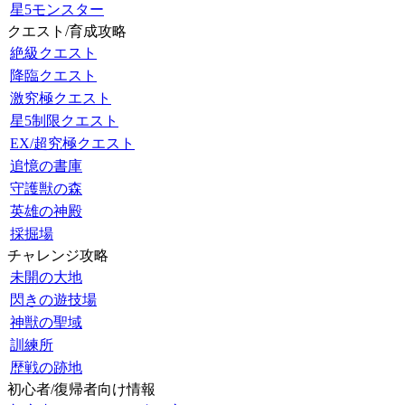
星5モンスター
クエスト/育成攻略
絶級クエスト
降臨クエスト
激究極クエスト
星5制限クエスト
EX/超究極クエスト
追憶の書庫
守護獣の森
英雄の神殿
採掘場
チャレンジ攻略
未開の大地
閃きの遊技場
神獣の聖域
訓練所
歴戦の跡地
初心者/復帰者向け情報