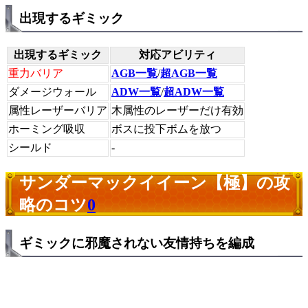
出現するギミック
出現するギミック
対応アビリティ
重力バリア
AGB一覧
/
超AGB一覧
ダメージウォール
ADW一覧
/
超ADW一覧
属性レーザーバリア
木属性のレーザーだけ有効
ホーミング吸収
ボスに投下ボムを放つ
シールド
-
サンダーマックイイーン【極】の攻
略のコツ
0
ギミックに邪魔されない友情持ちを編成