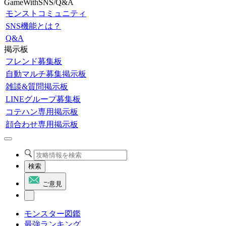
GameWithSNS/Q&A
モンストコミュニティ
SNS機能とは？
Q&A
掲示板
フレンド募集板
自動マルチ募集掲示板
雑談&質問掲示板
LINEグループ募集板
コテハン専用掲示板
顔合わせ専用掲示板
検索
ご意見
モンスター図鑑
最強ランキング