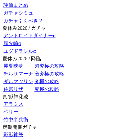
評価まとめ
ガチャシミュ
ガチャ引くべき？
夏休み2026 / ガチャ
アンドロイドダイナーα
風火輪α
ユグドラシルα
夏休み2026 / 降臨
麗夏映夢
超究極の攻略
チルサマーナ
激究極の攻略
ダルマツリン
究極の攻略
佐宗リザ
究極の攻略
真/獣神化改
アラミス
ペリー
竹中半兵衛
定期開催ガチャ
彩獣神祭