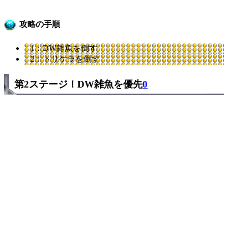
攻略の手順
1：DW雑魚を倒す
2：トリケラを倒す
第2ステージ！DW雑魚を優先
0