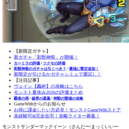
【新限定ガチャ】
新ガチャ「彩獣神祭」が開催！
カーミラの評価
/
ツクモの評価
彩獣神祭のガチャは引くべき？
/
最強に暫定追加！
新限定が引けるかガチャシミュで運試し！
【注目記事】
ヴェイン【轟絶】の攻略はこちら
モンスト夏休み2026の評価まとめ
覇者の塔
/
破界の星墓
/
神獣の聖域の攻略
GameWithからのお知らせ
お得に課金したい方必見！モンストGameWithストア
未経験可&完全在宅！攻略ライター募集！
モンストサンダーマックイーン（さんだー/まっくいいー