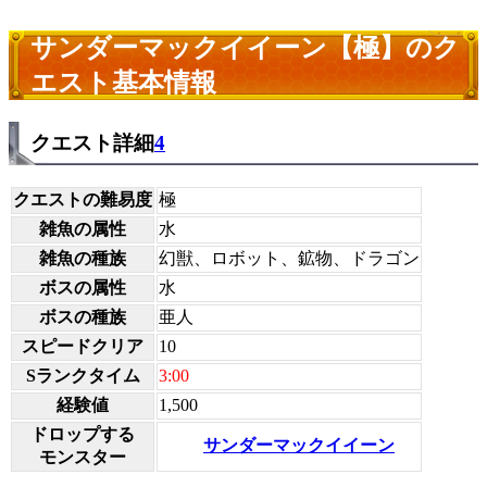
サンダーマックイイーン【極】のク
エスト基本情報
クエスト詳細
4
クエストの難易度
極
雑魚の属性
水
雑魚の種族
幻獣、ロボット、鉱物、ドラゴン
ボスの属性
水
ボスの種族
亜人
スピードクリア
10
Sランクタイム
3:00
経験値
1,500
ドロップする
サンダーマックイイーン
モンスター