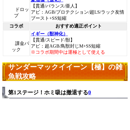
【貫通/バランス/亜人】
ドロッ
アビ：AGB/プロテクション/超LS/ラック友情
プ
ブースト+SS短縮
コラボ
おすすめ適正ポイント
イギー（獣神化）
【貫通/スピード/獣】
課金パ
アビ：超AGB/鳥獣封じM+SS短縮
ック
※コラボ期間中は運極として使える
サンダーマックイイーン【極】の雑
魚戦攻略
第1ステージ！ホミ吸は撤退する
0