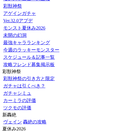
彩獣神祭
アゲインガチャ
Ver.32.0アプデ
モンスト夏休み2026
未開の幻洞
最強キャラランキング
今週のラッキーモンスター
スケジュール＆記事一覧
攻略フレンド募集掲示板
彩獣神祭
彩獣神祭の引き方と限定
ガチャは引くべき？
ガチャシミュ
カーミラの評価
ツクモの評価
新轟絶
ヴェイン
轟絶の攻略
夏休み2026