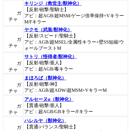
キリンジ（救世主/獣神化）
【反射/砲撃/聖騎士】
ガ
アビ：超AGB/超MSM/ゲージ倍率保持+Vキラー
チャ
M/Fキラー
ヤクモ（武装/獣神化）
【反射/スピード/聖騎士】
ガ
アビ：AGB/超MSEL/全属性キラー+壁SS短縮/ウ
チャ
ォールブーストM
サトリ（悟得者/獣神化）
【反射/砲撃/亜人】
ガ
アビ：超AGB/毒キラー
チャ
まほろば（獣神化）
【反射/砲撃/神】
ガ
アビ：AGB/超ADW/超MSM+VキラーM
チャ
アルセーヌα（獣神化）
【貫通/砲擊/亜人】
ガ
アビ：超AGB/GBキラー/Fキラー
チャ
ハレルヤ（獣神化）
【貫通/バランス/聖騎士】
ガ