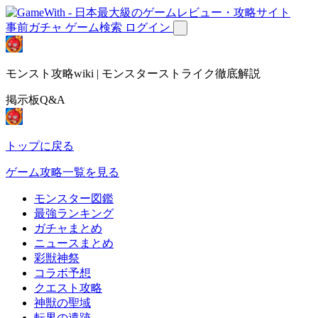
事前ガチャ
ゲーム検索
ログイン
モンスト攻略wiki | モンスターストライク徹底解説
掲示板Q&A
トップに戻る
ゲーム攻略一覧を見る
モンスター図鑑
最強ランキング
ガチャまとめ
ニュースまとめ
彩獣神祭
コラボ予想
クエスト攻略
神獣の聖域
転界の遺跡