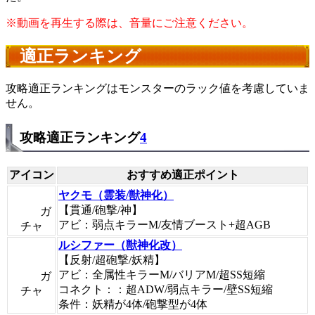
※動画を再生する際は、音量にご注意ください。
適正ランキング
攻略適正ランキングはモンスターのラック値を考慮していま
せん。
攻略適正ランキング
4
アイコン
おすすめ適正ポイント
ヤクモ（霊装/獣神化）
【貫通/砲撃/神】
ガ
アビ：弱点キラーM/友情ブースト+超AGB
チャ
ルシファー（獣神化改）
【反射/超砲撃/妖精】
アビ：全属性キラーM/バリアM/超SS短縮
ガ
コネクト：：超ADW/弱点キラー/壁SS短縮
チャ
条件：妖精が4体/砲撃型が4体