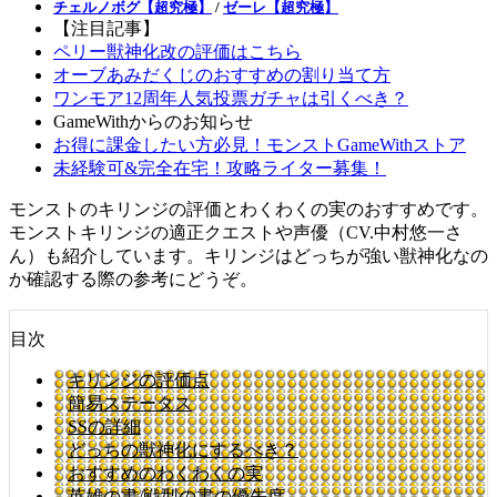
チェルノボグ【超究極】
/
ゼーレ【超究極】
【注目記事】
ペリー獣神化改の評価はこちら
オーブあみだくじのおすすめの割り当て方
ワンモア12周年人気投票ガチャは引くべき？
GameWithからのお知らせ
お得に課金したい方必見！モンストGameWithストア
未経験可&完全在宅！攻略ライター募集！
モンストのキリンジの評価とわくわくの実のおすすめです。
モンストキリンジの適正クエストや声優（CV.中村悠一さ
ん）も紹介しています。キリンジはどっちが強い獣神化なの
か確認する際の参考にどうぞ。
目次
キリンジの評価点
簡易ステータス
SSの詳細
どっちの獣神化にするべき？
おすすめのわくわくの実
英雄の書/戦型の書の優先度