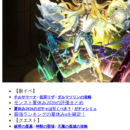
【新イベ】
チルサマーナ
/
佐宗リザ
/
ダルマツリンの攻略
モンスト夏休み2026の評価まとめ
夏休み2026のガチャは引くべき？
/
ガチャシミュ
最強ランキングの夏休みαを確定！
【クエスト】
破界の星墓
/
神獣の聖域
/
天魔の孤城の攻略