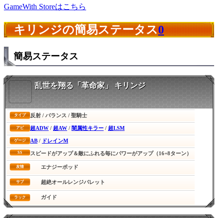
GameWith Storeはこちら
キリンジの簡易ステータス
0
簡易ステータス
乱世を翔る「革命家」 キリンジ
反射 / バランス / 聖騎士
タイプ
超ADW
/
超AW
/
闇属性キラー
/
超LSM
アビ
AB
/
ドレインM
ゲージ
SS
スピードがアップ＆敵にふれる毎にパワーがアップ（16+8ターン）
エナジーポッド
友情
超絶オールレンジバレット
サブ
ガイド
ラック