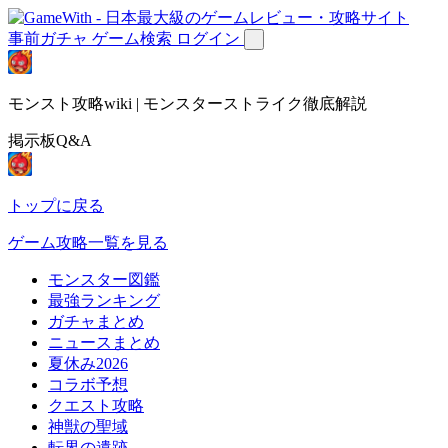
事前ガチャ
ゲーム検索
ログイン
モンスト攻略wiki | モンスターストライク徹底解説
掲示板Q&A
トップに戻る
ゲーム攻略一覧を見る
モンスター図鑑
最強ランキング
ガチャまとめ
ニュースまとめ
夏休み2026
コラボ予想
クエスト攻略
神獣の聖域
転界の遺跡