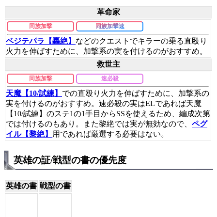
革命家
同族加撃
同族加撃速
ベジテパラ【轟絶】
などのクエストでキラーの乗る直殴り
火力を伸ばすために、加撃系の実を付けるのがおすすめ。
救世主
同族加撃
速必殺
天魔【10/試練】
での直殴り火力を伸ばすために、加撃系の
実を付けるのがおすすめ。速必殺の実はELであれば天魔
【10/試練】のステ1の1手目からSSを使えるため、編成次第
では付けるのもあり。また黎絶では実が無効なので、
ペグ
イル【黎絶】
用であれば厳選する必要はない。
英雄の証/戦型の書の優先度
英雄の書
戦型の書