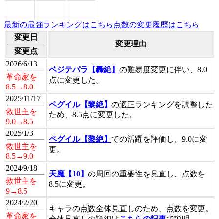
最新の最強ランキングはこちら
点数の変更履歴はこちら
変更日
変更理由
変更点
2026/6/13
ベジテパラ【轟絶】
の難易度変更に伴い、8.0
革命家を
点に変更した。
8.5→8.0
2025/11/17
ペグイル【黎絶】
の適正ランキングを調整した
救世主を
ため、8.5点に変更した。
9.0→8.5
2025/1/3
ペグイル【黎絶】
での活躍を評価し、9.0に変
救世主を
更。
8.5→9.0
2024/9/18
天魔【10】
の周回の重要性を見直し、点数を
救世主を
8.5に変更。
9→8.5
2024/2/20
キャラの点数全体見直しのため、点数を変更。
革命家を
全体見直しの詳細は
こちらの記事
で説明。