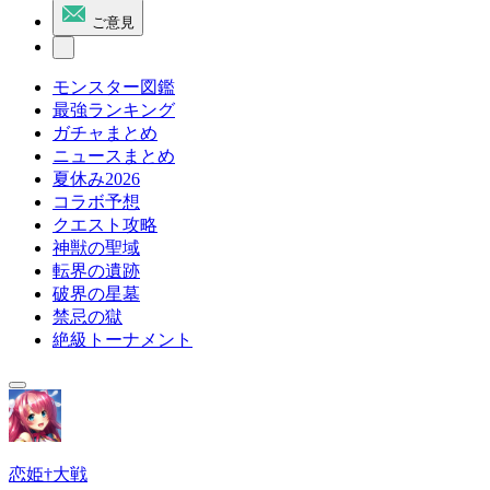
ご意見
モンスター図鑑
最強ランキング
ガチャまとめ
ニュースまとめ
夏休み2026
コラボ予想
クエスト攻略
神獣の聖域
転界の遺跡
破界の星墓
禁忌の獄
絶級トーナメント
恋姫†大戦