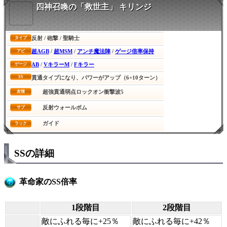
四神召喚の「救世主」 キリンジ
反射 / 砲撃 / 聖騎士
タイプ
超AGB
/
超MSM
/
アンチ魔法陣
/
ゲージ倍率保持
アビ
AB
/
VキラーM
/
Fキラー
ゲージ
SS
貫通タイプになり、パワーがアップ（6+10ターン）
超強貫通弱点ロックオン衝撃波5
友情
反射ウォールボム
サブ
ガイド
ラック
SSの詳細
革命家のSS倍率
1段階目
2段階目
敵にふれる毎に+25％
敵にふれる毎に+42％