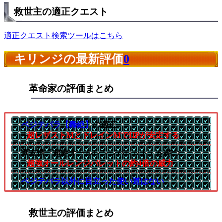
救世主の適正クエスト
適正クエスト検索ツールはこちら
キリンジの最新評価
0
革命家の評価まとめ
ベジテパラ【轟絶】
の適正
└
超レザストMとドレインMでHPが安定する
新友情「超絶オールレンジバレット」を持つ
└
超強オールレンジバレットの約4倍の威力
ベジテパラ以外に目立った使い道はない
救世主の評価まとめ