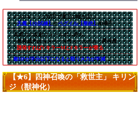
4つのギミック対応で適正の幅が広い
└
天魔【10/試練】
と
ペグイル【黎絶】
の適正
高威力の反射ウォールボム持ち
└単発威力はランページウォールボムと同程度
└
誘発すればVキラーMとFキラーが乗る
敵HPが半分以下になると殴り火力が半減
【★6】四神召喚の「救世主」 キリン
ジ（獣神化）