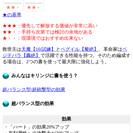
★の基準
★★★：優先して解放する価値が非常に高い
★★・：手持ち次第では検討の余地がある
★・・：現環境ではおすすめ出来ない
救世主は
天魔【10/試練】
と
ペグイル【黎絶】
、革命家は
ベ
ジテパラ【轟絶】
で活躍できる性能を持つ。そのため編成す
る場合は、2つの書を使って最大限に強化しよう。
みんなはキリンジに書を使う？
超バランス型/超砲撃型の効果
超バランス型の効果
効果
・「ハート」の効果20%アップ