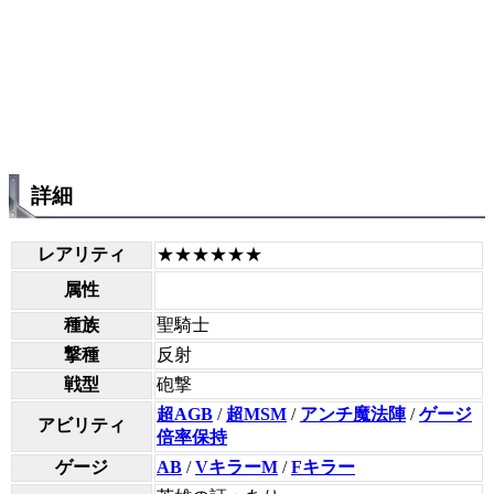
詳細
レアリティ
★★★★★★
属性
種族
聖騎士
撃種
反射
戦型
砲撃
超AGB
/
超MSM
/
アンチ魔法陣
/
ゲージ
アビリティ
倍率保持
ゲージ
AB
/
VキラーM
/
Fキラー