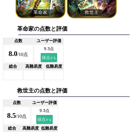
革命家の点数と評価
点数
ユーザー評価
8.0
/10点
総合
高難易度
低難易度
救世主の点数と評価
点数
ユーザー評価
8.5
/10点
総合
高難易度
低難易度