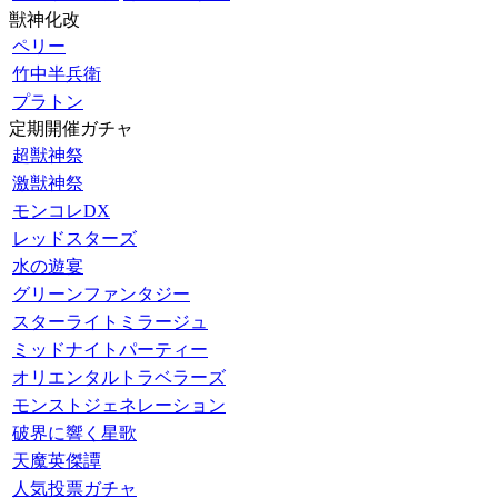
獣神化改
ペリー
竹中半兵衛
プラトン
定期開催ガチャ
超獣神祭
激獣神祭
モンコレDX
レッドスターズ
水の遊宴
グリーンファンタジー
スターライトミラージュ
ミッドナイトパーティー
オリエンタルトラベラーズ
モンストジェネレーション
破界に響く星歌
天魔英傑譚
人気投票ガチャ