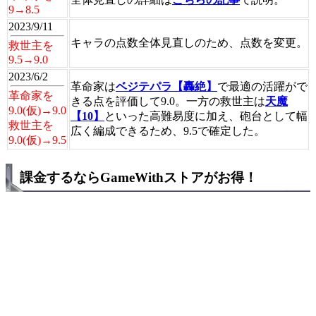
9→8.5
2023/9/11
キャラの点数全体見直しのため、点数を変更。
救世主を
9.5→9.0
2023/6/2
革命家は
ベジテパラ【轟絶】
で最適の活躍がで
革命家を
きる点を評価して9.0。一方の救世主は
天魔
9.0(仮)→9.0
【10】
といった高難易度に加え、砲台として幅
救世主を
広く編成できるため、9.5で確定した。
9.0(仮)→9.5
課金するならGameWithストアがお得！