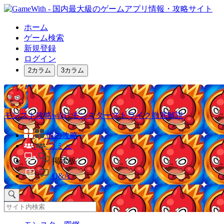
ホーム
ゲーム検索
新規登録
ログイン
2カラム
3カラム
モンスト攻略wiki | モンスターストライク徹底解説
他の攻略
コミュ
掲示板
Q&A