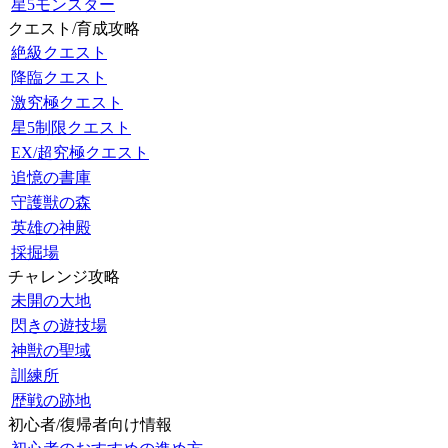
星5モンスター
クエスト/育成攻略
絶級クエスト
降臨クエスト
激究極クエスト
星5制限クエスト
EX/超究極クエスト
追憶の書庫
守護獣の森
英雄の神殿
採掘場
チャレンジ攻略
未開の大地
閃きの遊技場
神獣の聖域
訓練所
歴戦の跡地
初心者/復帰者向け情報