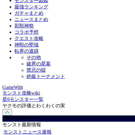
モンスター図鑑
最強ランキング
ガチャまとめ
ニュースまとめ
彩獣神祭
コラボ予想
クエスト攻略
神獣の聖域
転界の遺跡
その他
破界の星墓
禁忌の獄
絶級トーナメント
GameWith
モンスト攻略wiki
星6モンスター一覧
ヤクモの評価とわくわくの実
攻略 メニュー
モンスト最新情報
モンストニュース速報