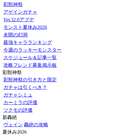
彩獣神祭
アゲインガチャ
Ver.32.0アプデ
モンスト夏休み2026
未開の幻洞
最強キャラランキング
今週のラッキーモンスター
スケジュール＆記事一覧
攻略フレンド募集掲示板
彩獣神祭
彩獣神祭の引き方と限定
ガチャは引くべき？
ガチャシミュ
カーミラの評価
ツクモの評価
新轟絶
ヴェイン
轟絶の攻略
夏休み2026