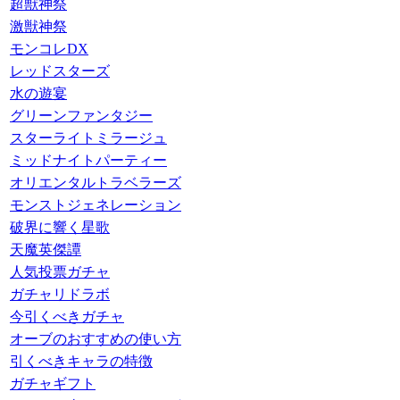
超獣神祭
激獣神祭
モンコレDX
レッドスターズ
水の遊宴
グリーンファンタジー
スターライトミラージュ
ミッドナイトパーティー
オリエンタルトラベラーズ
モンストジェネレーション
破界に響く星歌
天魔英傑譚
人気投票ガチャ
ガチャリドラボ
今引くべきガチャ
オーブのおすすめの使い方
引くべきキャラの特徴
ガチャギフト