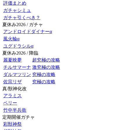
評価まとめ
ガチャシミュ
ガチャ引くべき？
夏休み2026 / ガチャ
アンドロイドダイナーα
風火輪α
ユグドラシルα
夏休み2026 / 降臨
麗夏映夢
超究極の攻略
チルサマーナ
激究極の攻略
ダルマツリン
究極の攻略
佐宗リザ
究極の攻略
真/獣神化改
アラミス
ペリー
竹中半兵衛
定期開催ガチャ
彩獣神祭