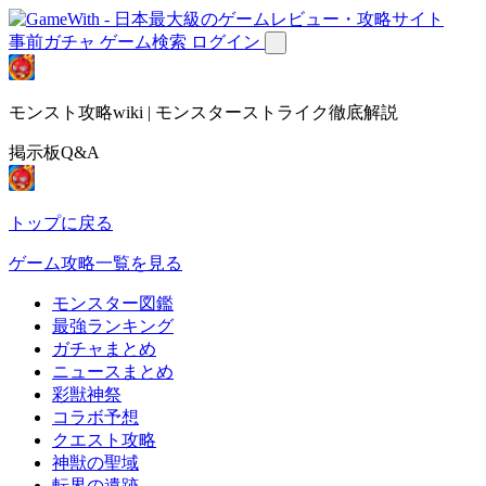
事前ガチャ
ゲーム検索
ログイン
モンスト攻略wiki | モンスターストライク徹底解説
掲示板Q&A
トップに戻る
ゲーム攻略一覧を見る
モンスター図鑑
最強ランキング
ガチャまとめ
ニュースまとめ
彩獣神祭
コラボ予想
クエスト攻略
神獣の聖域
転界の遺跡