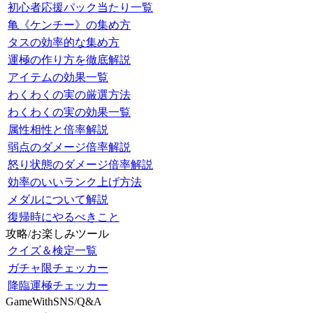
初心者応援パック当たり一覧
亀《ケンチー》の集め方
タスの効率的な集め方
運極の作り方を徹底解説
アイテムの効果一覧
わくわくの実の厳選方法
わくわくの実の効果一覧
属性相性と倍率解説
弱点のダメージ倍率解説
怒り状態のダメージ倍率解説
効率のいいランク上げ方法
メダルについて解説
復帰時にやるべきこと
攻略/お楽しみツール
クイズ＆検定一覧
ガチャ限チェッカー
降臨運極チェッカー
GameWithSNS/Q&A