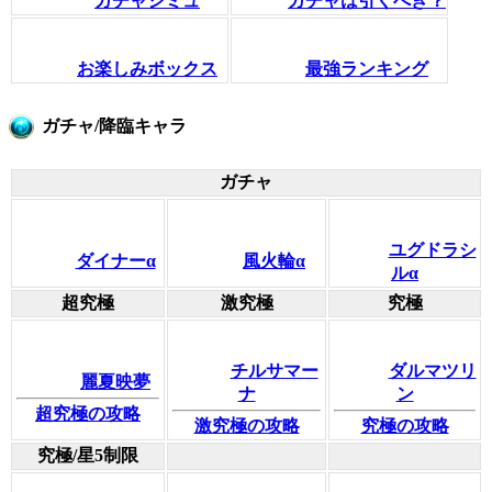
ガチャシミュ
ガチャは引くべき？
お楽しみボックス
最強ランキング
ガチャ/降臨キャラ
ガチャ
ユグドラシ
ダイナーα
風火輪α
ルα
超究極
激究極
究極
チルサマー
ダルマツリ
麗夏映夢
ナ
ン
超究極の攻略
激究極の攻略
究極の攻略
究極/星5制限