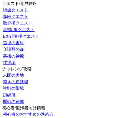
クエスト/育成攻略
絶級クエスト
降臨クエスト
激究極クエスト
星5制限クエスト
EX/超究極クエスト
追憶の書庫
守護獣の森
英雄の神殿
採掘場
チャレンジ攻略
未開の大地
閃きの遊技場
神獣の聖域
訓練所
歴戦の跡地
初心者/復帰者向け情報
初心者のおすすめの進め方