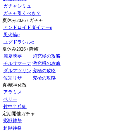
ガチャシミュ
ガチャ引くべき？
夏休み2026 / ガチャ
アンドロイドダイナーα
風火輪α
ユグドラシルα
夏休み2026 / 降臨
麗夏映夢
超究極の攻略
チルサマーナ
激究極の攻略
ダルマツリン
究極の攻略
佐宗リザ
究極の攻略
真/獣神化改
アラミス
ペリー
竹中半兵衛
定期開催ガチャ
彩獣神祭
超獣神祭