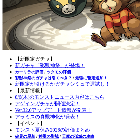
【新限定ガチャ】
新ガチャ「彩獣神祭」が登場！
カーミラの評価
/
ツクモの評価
彩獣神祭のガチャは引くべき？
/
最強に暫定追加！
新限定が引けるかガチャシミュで運試し！
【最新情報】
8/6(木)のモンストニュース内容はこちら
アゲインガチャが開催決定！
Ver.32.0アップデート情報が発表！
アラミスの真獣神化が発表！
【イベント】
モンスト夏休み2026の評価まとめ
破界の星墓
/
神獣の聖域
/
天魔の孤城の攻略