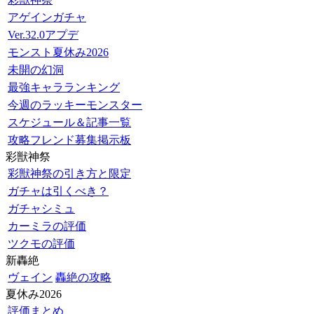
アゲインガチャ
Ver.32.0アプデ
モンスト夏休み2026
未開の幻洞
最強キャラランキング
今週のラッキーモンスター
スケジュール＆記事一覧
攻略フレンド募集掲示板
彩獣神祭
彩獣神祭の引き方と限定
ガチャは引くべき？
ガチャシミュ
カーミラの評価
ツクモの評価
新轟絶
ヴェイン
轟絶の攻略
夏休み2026
評価まとめ