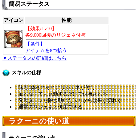
簡易ステータス
アイコン
性能
【効果/Lv10】
各9,000回復のリジェネ付与
【条件】
アイテムを8つ拾う
▼ステータスの詳細はこちら
スキルの仕様
味方4体それぞれにリジェネが付与
触れなくても発動するだけで付与される
発動ターンを除き動いた味方から効果が切れる
通常のリジェネと併用できる
ラクーニの使い道