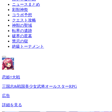
ニュースまとめ
彩獣神祭
コラボ予想
クエスト攻略
神獣の聖域
転界の遺跡
破界の星墓
禁忌の獄
絶級トーナメント
恋姫†大戦
三国志&戦国美少女武将オールスターRPG
広告
詳細を見る