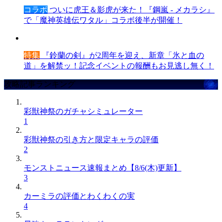
コラボ
ついに虎王＆影虎が来た！『鋼嵐 - メカラシ』
で「魔神英雄伝ワタル」コラボ後半が開催！
特集
『鈴蘭の剣』が2周年を迎え、新章「氷と血の
道」を解禁ッ！記念イベントの報酬もお見逃し無く！
攻略記事ランキング
彩獣神祭のガチャシミュレーター
1
彩獣神祭の引き方と限定キャラの評価
2
モンストニュース速報まとめ【8/6(木)更新】
3
カーミラの評価とわくわくの実
4