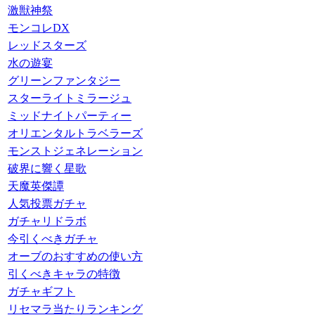
激獣神祭
モンコレDX
レッドスターズ
水の遊宴
グリーンファンタジー
スターライトミラージュ
ミッドナイトパーティー
オリエンタルトラベラーズ
モンストジェネレーション
破界に響く星歌
天魔英傑譚
人気投票ガチャ
ガチャリドラボ
今引くべきガチャ
オーブのおすすめの使い方
引くべきキャラの特徴
ガチャギフト
リセマラ当たりランキング