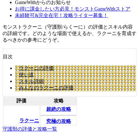
GameWithからのお知らせ
お得に課金したい方必見！モンストGameWithストア
未経験可&完全在宅！攻略ライター募集！
モンストラクーニ（守護獣/らくーに）の評価とスキル内容
の詳細です。どのような場面で使えるか、ラクーニを育成す
るべきかの参考にどうぞ。
目次
ラクーニの評価
使い道
スキル詳細
みんなのラクーニの評価
評価
攻略
超絶の攻略
ラクーニ
究極の攻略
守護獣の評価と攻略一覧