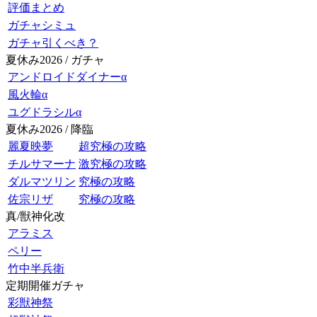
評価まとめ
ガチャシミュ
ガチャ引くべき？
夏休み2026 / ガチャ
アンドロイドダイナーα
風火輪α
ユグドラシルα
夏休み2026 / 降臨
麗夏映夢
超究極の攻略
チルサマーナ
激究極の攻略
ダルマツリン
究極の攻略
佐宗リザ
究極の攻略
真/獣神化改
アラミス
ペリー
竹中半兵衛
定期開催ガチャ
彩獣神祭