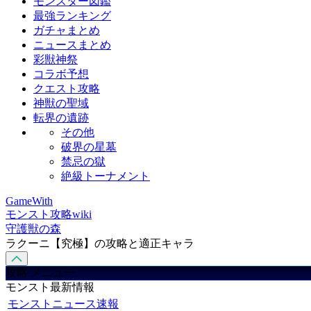
モンスター図鑑
最強ランキング
ガチャまとめ
ニュースまとめ
彩獣神祭
コラボ予想
クエスト攻略
神獣の聖域
転界の遺跡
その他
破界の星墓
禁忌の獄
絶級トーナメント
GameWith
モンスト攻略wiki
守護獣の森
ラクーニ【究極】の攻略と適正キャラ
攻略 メニュー
モンスト最新情報
モンストニュース速報