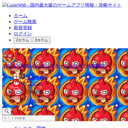
ホーム
ゲーム検索
新規登録
ログイン
2カラム
3カラム
モンスト攻略wiki | モンスターストライク徹底解説
他の攻略
コミュ
掲示板
Q&A