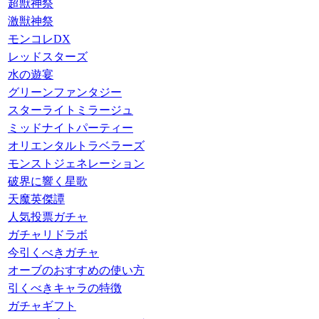
超獣神祭
激獣神祭
モンコレDX
レッドスターズ
水の遊宴
グリーンファンタジー
スターライトミラージュ
ミッドナイトパーティー
オリエンタルトラベラーズ
モンストジェネレーション
破界に響く星歌
天魔英傑譚
人気投票ガチャ
ガチャリドラボ
今引くべきガチャ
オーブのおすすめの使い方
引くべきキャラの特徴
ガチャギフト