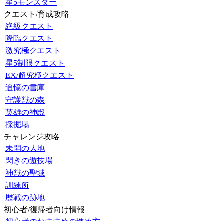
星5モンスター
クエスト/育成攻略
絶級クエスト
降臨クエスト
激究極クエスト
星5制限クエスト
EX/超究極クエスト
追憶の書庫
守護獣の森
英雄の神殿
採掘場
チャレンジ攻略
未開の大地
閃きの遊技場
神獣の聖域
訓練所
歴戦の跡地
初心者/復帰者向け情報