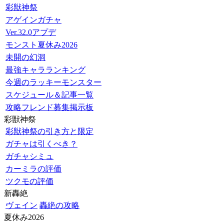
彩獣神祭
アゲインガチャ
Ver.32.0アプデ
モンスト夏休み2026
未開の幻洞
最強キャラランキング
今週のラッキーモンスター
スケジュール＆記事一覧
攻略フレンド募集掲示板
彩獣神祭
彩獣神祭の引き方と限定
ガチャは引くべき？
ガチャシミュ
カーミラの評価
ツクモの評価
新轟絶
ヴェイン
轟絶の攻略
夏休み2026