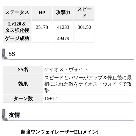
スピー
ステータス
攻撃力
HP
ド
Lv120＆
25178
41233
301.50
タス強化後
ゲージ成功
-
49479
-
SS
SS名
ケイオス・ヴォイド
スピードとパワーがアップ＆停止後に最
効果
初にふれた敵をケイオス・ヴォイドで攻
撃
ターン数
16+12
友情
超強ワンウェイレーザーEL(メイン)