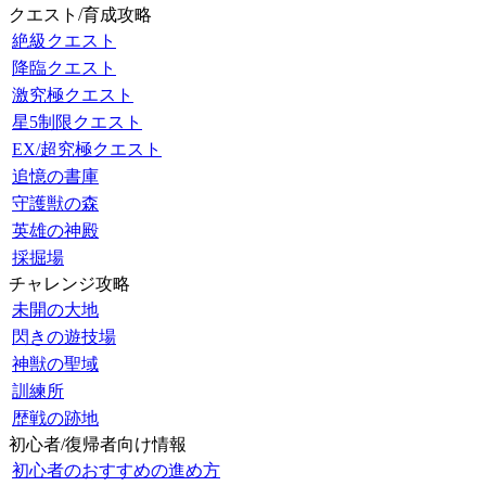
クエスト/育成攻略
絶級クエスト
降臨クエスト
激究極クエスト
星5制限クエスト
EX/超究極クエスト
追憶の書庫
守護獣の森
英雄の神殿
採掘場
チャレンジ攻略
未開の大地
閃きの遊技場
神獣の聖域
訓練所
歴戦の跡地
初心者/復帰者向け情報
初心者のおすすめの進め方