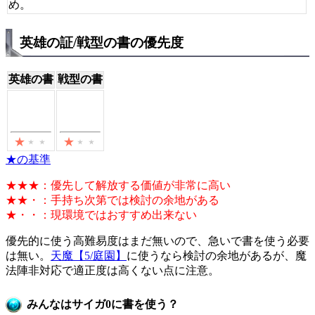
め。
英雄の証/戦型の書の優先度
英雄の書
戦型の書
★の基準
★★★：優先して解放する価値が非常に高い
★★・：手持ち次第では検討の余地がある
★・・：現環境ではおすすめ出来ない
優先的に使う高難易度はまだ無いので、急いで書を使う必要
は無い。
天魔【5/庭園】
に使うなら検討の余地があるが、魔
法陣非対応で適正度は高くない点に注意。
みんなはサイガ0に書を使う？