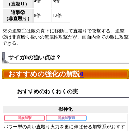
4倍
8倍
（直殴り）
追撃②
8倍
12倍
（非直殴り）
SSの追撃①は敵の真下に移動して直殴りで攻撃する。追撃
②は非直殴り扱いの無属性攻撃だが、画面内全ての敵に攻撃
できる。
サイガ0の強い点は？
おすすめの強化の解説
0
おすすめのわくわくの実
獣神化
同族加撃
同族加撃速
パワー型の高い直殴り火力を更に伸ばせる加撃系がおすす