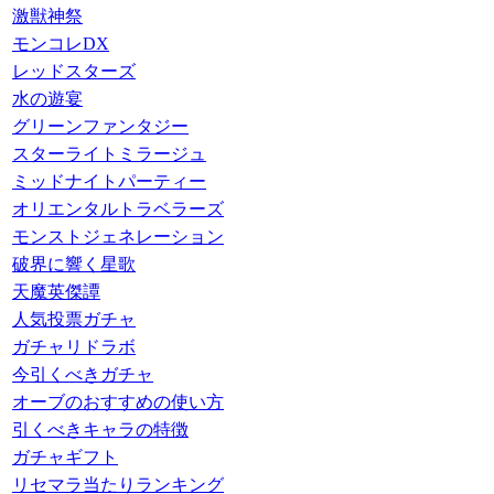
激獣神祭
モンコレDX
レッドスターズ
水の遊宴
グリーンファンタジー
スターライトミラージュ
ミッドナイトパーティー
オリエンタルトラベラーズ
モンストジェネレーション
破界に響く星歌
天魔英傑譚
人気投票ガチャ
ガチャリドラボ
今引くべきガチャ
オーブのおすすめの使い方
引くべきキャラの特徴
ガチャギフト
リセマラ当たりランキング