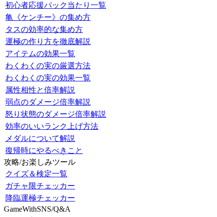
初心者応援パック当たり一覧
亀《ケンチー》の集め方
タスの効率的な集め方
運極の作り方を徹底解説
アイテムの効果一覧
わくわくの実の厳選方法
わくわくの実の効果一覧
属性相性と倍率解説
弱点のダメージ倍率解説
怒り状態のダメージ倍率解説
効率のいいランク上げ方法
メダルについて解説
復帰時にやるべきこと
攻略/お楽しみツール
クイズ＆検定一覧
ガチャ限チェッカー
降臨運極チェッカー
GameWithSNS/Q&A