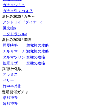
ガチャシミュ
ガチャ引くべき？
夏休み2026 / ガチャ
アンドロイドダイナーα
風火輪α
ユグドラシルα
夏休み2026 / 降臨
麗夏映夢
超究極の攻略
チルサマーナ
激究極の攻略
ダルマツリン
究極の攻略
佐宗リザ
究極の攻略
真/獣神化改
アラミス
ペリー
竹中半兵衛
定期開催ガチャ
彩獣神祭
超獣神祭