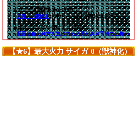
目立った高難易度適正は無い
└
天魔【5/庭園】
に連れていけるが魔法陣非対応
友情火力はパワー型にしては高め
└
配置や当たり方を気にする必要があり手軽では無い
【★6】最大火力 サイガ-0（獣神化）