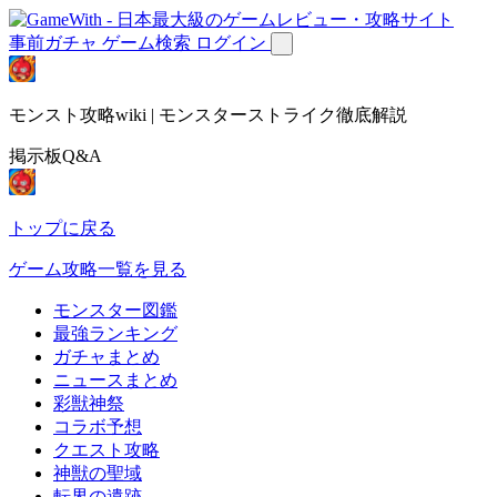
事前ガチャ
ゲーム検索
ログイン
モンスト攻略wiki | モンスターストライク徹底解説
掲示板Q&A
トップに戻る
ゲーム攻略一覧を見る
モンスター図鑑
最強ランキング
ガチャまとめ
ニュースまとめ
彩獣神祭
コラボ予想
クエスト攻略
神獣の聖域
転界の遺跡