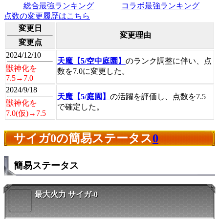
総合最強ランキング
コラボ最強ランキング
点数の変更履歴はこちら
変更日
変更理由
変更点
2024/12/10
天魔【5/空中庭園】
のランク調整に伴い、点
獣神化を
数を7.0に変更した。
7.5→7.0
2024/9/18
天魔【5/庭園】
の活躍を評価し、点数を7.5
獣神化を
で確定した。
7.0(仮)→7.5
サイガ0の簡易ステータス
0
簡易ステータス
最大火力 サイガ-0