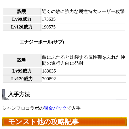
説明
近くの敵に強力な属性特大レーザー攻撃
Lv99威力
173635
Lv120威力
190575
エナジーボール(サブ)
敵にふれると炸裂する属性弾をふれた仲
説明
間の進行方向に発射
Lv99威力
183035
Lv120威力
200892
入手方法
シャンフロコラボの
課金パック
で入手
モンスト他の攻略記事