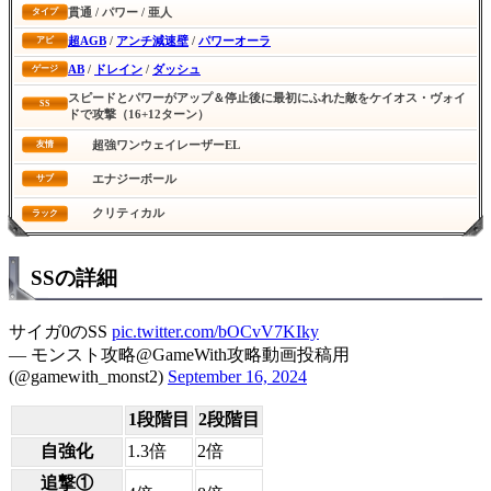
貫通 / パワー / 亜人
タイプ
超AGB
/
アンチ減速壁
/
パワーオーラ
アビ
AB
/
ドレイン
/
ダッシュ
ゲージ
スピードとパワーがアップ＆停止後に最初にふれた敵をケイオス・ヴォイ
SS
ドで攻撃（16+12ターン）
超強ワンウェイレーザーEL
友情
エナジーボール
サブ
クリティカル
ラック
SSの詳細
サイガ0のSS
pic.twitter.com/bOCvV7KIky
— モンスト攻略@GameWith攻略動画投稿用
(@gamewith_monst2)
September 16, 2024
1段階目
2段階目
自強化
1.3倍
2倍
追撃①