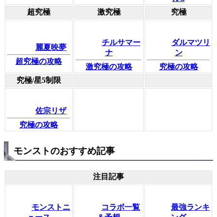
超究極
激究極
究極
チルサマー
ダルマツリ
麗夏映夢
ナ
ン
超究極の攻略
激究極の攻略
究極の攻略
究極/星5制限
佐宗リザ
究極の攻略
モンストのおすすめ記事
注目記事
モンストニ
コラボ一覧
最強ランキ