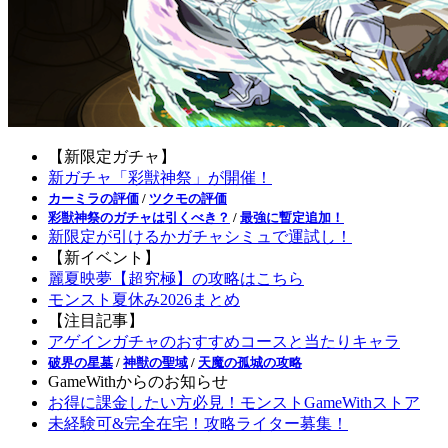
【新限定ガチャ】
新ガチャ「彩獣神祭」が開催！
カーミラの評価
/
ツクモの評価
彩獣神祭のガチャは引くべき？
/
最強に暫定追加！
新限定が引けるかガチャシミュで運試し！
【新イベント】
麗夏映夢【超究極】の攻略はこちら
モンスト夏休み2026まとめ
【注目記事】
アゲインガチャのおすすめコースと当たりキャラ
破界の星墓
/
神獣の聖域
/
天魔の孤城の攻略
GameWithからのお知らせ
お得に課金したい方必見！モンストGameWithストア
未経験可&完全在宅！攻略ライター募集！