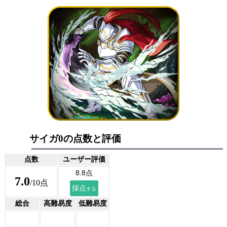
サイガ0の点数と評価
点数
ユーザー評価
7.0
/10点
総合
高難易度
低難易度