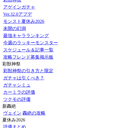
アゲインガチャ
Ver.32.0アプデ
モンスト夏休み2026
未開の幻洞
最強キャラランキング
今週のラッキーモンスター
スケジュール＆記事一覧
攻略フレンド募集掲示板
彩獣神祭
彩獣神祭の引き方と限定
ガチャは引くべき？
ガチャシミュ
カーミラの評価
ツクモの評価
新轟絶
ヴェイン
轟絶の攻略
夏休み2026
評価まとめ