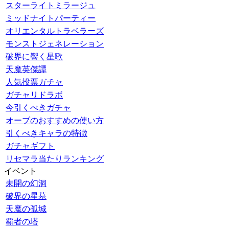
スターライトミラージュ
ミッドナイトパーティー
オリエンタルトラベラーズ
モンストジェネレーション
破界に響く星歌
天魔英傑譚
人気投票ガチャ
ガチャリドラボ
今引くべきガチャ
オーブのおすすめの使い方
引くべきキャラの特徴
ガチャギフト
リセマラ当たりランキング
イベント
未開の幻洞
破界の星墓
天魔の孤城
覇者の塔