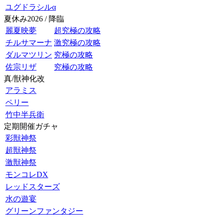
ユグドラシルα
夏休み2026 / 降臨
麗夏映夢
超究極の攻略
チルサマーナ
激究極の攻略
ダルマツリン
究極の攻略
佐宗リザ
究極の攻略
真/獣神化改
アラミス
ペリー
竹中半兵衛
定期開催ガチャ
彩獣神祭
超獣神祭
激獣神祭
モンコレDX
レッドスターズ
水の遊宴
グリーンファンタジー