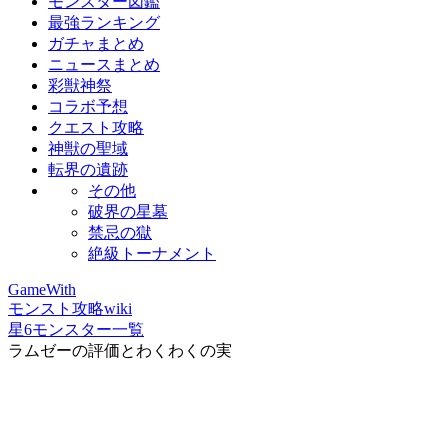
モンスター図鑑
最強ランキング
ガチャまとめ
ニュースまとめ
彩獣神祭
コラボ予想
クエスト攻略
神獣の聖域
転界の遺跡
その他
破界の星墓
禁忌の獄
絶級トーナメント
GameWith
モンスト攻略wiki
星6モンスター一覧
ラムゼーの評価とわくわくの実