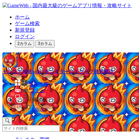
ホーム
ゲーム検索
新規登録
ログイン
2カラム
3カラム
モンスト攻略wiki | モンスターストライク徹底解説
他の攻略
コミュ
掲示板
Q&A