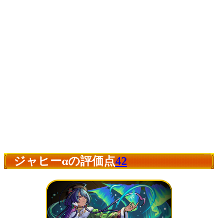
ジャヒーαの評価点
42