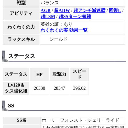
戦型
バランス
AGB
/
超ADW
/
超アンチ減速壁
/
回復L
/
アビリティ
超LSM
/
超SSターン短縮
英雄の証：あり
わくわくの力
わくわくの実 効果一覧
シールド
ラックスキル
ステータス
スピー
ステータス
攻撃力
HP
ド
Lv120＆
26338
28347
396.02
タス強化後
SS
SS名
ホーリーフォレスト・ジェリーライド
ふれた味方の友情コンボ威力を一定期間