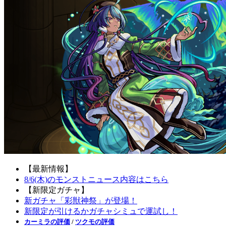
【最新情報】
8/6(木)のモンストニュース内容はこちら
【新限定ガチャ】
新ガチャ「彩獣神祭」が登場！
新限定が引けるかガチャシミュで運試し！
カーミラの評価
/
ツクモの評価