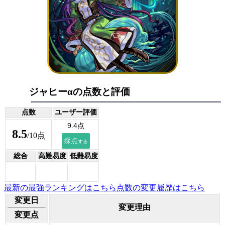
ジャヒーαの点数と評価
点数
ユーザー評価
8.5
/10点
総合
高難易度
低難易度
最新の最強ランキングはこちら
点数の変更履歴はこちら
変更日
変更理由
変更点