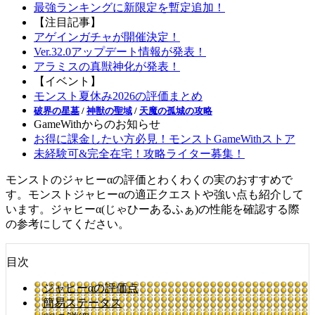
最強ランキングに新限定を暫定追加！
【注目記事】
アゲインガチャが開催決定！
Ver.32.0アップデート情報が発表！
アラミスの真獣神化が発表！
【イベント】
モンスト夏休み2026の評価まとめ
破界の星墓
/
神獣の聖域
/
天魔の孤城の攻略
GameWithからのお知らせ
お得に課金したい方必見！モンストGameWithストア
未経験可&完全在宅！攻略ライター募集！
モンストのジャヒーαの評価とわくわくの実のおすすめで
す。モンストジャヒーαの適正クエストや強い点も紹介して
います。ジャヒーα(じゃひーあるふぁ)の性能を確認する際
の参考にしてください。
目次
ジャヒーαの評価点
簡易ステータス