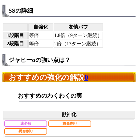
SSの詳細
自強化
友情バフ
1段階目
等倍
1.8倍（9ターン継続）
2段階目
等倍
2倍（13ターン継続）
ジャヒーαの強い点は？
おすすめの強化の解説
0
おすすめのわくわくの実
獣神化
速必殺
将命削り
兵命削り