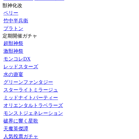
獣神化改
ペリー
竹中半兵衛
プラトン
定期開催ガチャ
超獣神祭
激獣神祭
モンコレDX
レッドスターズ
水の遊宴
グリーンファンタジー
スターライトミラージュ
ミッドナイトパーティー
オリエンタルトラベラーズ
モンストジェネレーション
破界に響く星歌
天魔英傑譚
人気投票ガチャ