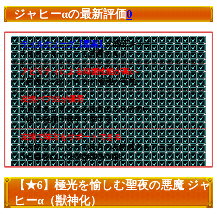
ジャヒーαの最新評価
0
ティルナノーグ【星墓】
の適正キャラ
└サポーターとして活躍できる
アビリティによる回復性能が高い
└回復Lと超LSMでHP管理が可能
友情バフSSが優秀
└貫通タイプのため味方にふれやすい
└超SS短縮で素早く撃てる
友情で味方をサポートできる
└友情フィールドで味方の友情威力をアップ
└白爆発ELで友情誘発が可能
【★6】極光を愉しむ聖夜の悪魔 ジャ
ヒーα（獣神化）