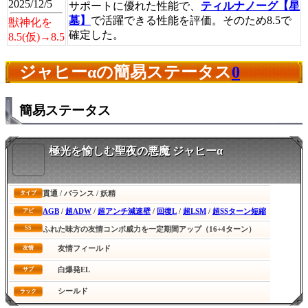
2025/12/5
サポートに優れた性能で、
ティルナノーグ【星
墓】
で活躍できる性能を評価。そのため8.5で
獣神化を
確定した。
8.5(仮)→8.5
ジャヒーαの簡易ステータス
0
簡易ステータス
極光を愉しむ聖夜の悪魔 ジャヒーα
貫通 / バランス / 妖精
タイプ
AGB
/
超ADW
/
超アンチ減速壁
/
回復L
/
超LSM
/
超SSターン短縮
アビ
SS
ふれた味方の友情コンボ威力を一定期間アップ（16+4ターン）
友情フィールド
友情
白爆発EL
サブ
シールド
ラック