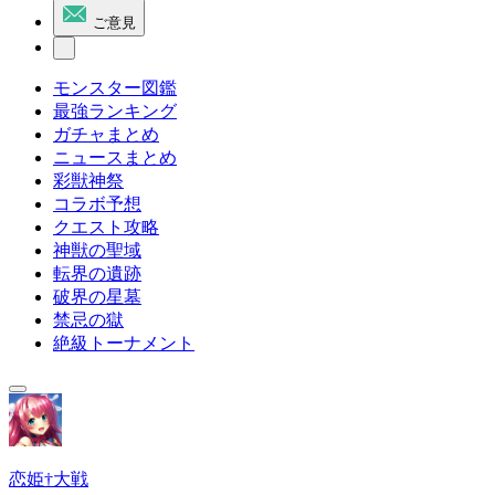
ご意見
モンスター図鑑
最強ランキング
ガチャまとめ
ニュースまとめ
彩獣神祭
コラボ予想
クエスト攻略
神獣の聖域
転界の遺跡
破界の星墓
禁忌の獄
絶級トーナメント
恋姫†大戦