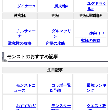
ユグドラシ
ダイナーα
風火輪α
ルα
激究極
究極
究極/星5制限
チルサマー
ダルマツリ
佐宗リザ
ナ
ン
究極の攻略
激究極の攻略
究極の攻略
モンストのおすすめ記事
注目記事
モンストニ
コラボ一覧
最強ランキ
ュース
＆予想
ング
おすすめガ
モンスター
クエスト攻