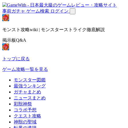
事前ガチャ
ゲーム検索
ログイン
モンスト攻略wiki | モンスターストライク徹底解説
掲示板Q&A
トップに戻る
ゲーム攻略一覧を見る
モンスター図鑑
最強ランキング
ガチャまとめ
ニュースまとめ
彩獣神祭
コラボ予想
クエスト攻略
神獣の聖域
転界の遺跡