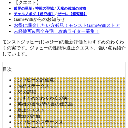
【クエスト】
破界の星墓
/
神獣の聖域
/
天魔の孤城の攻略
チェルノボグ【超究極】
/
ゼーレ【超究極】
GameWithからのお知らせ
お得に課金したい方必見！モンストGameWithストア
未経験可&完全在宅！攻略ライター募集！
モンストジャヒー(じゃひー)の最新評価とおすすめのわくわ
くの実です。ジャヒーの性能や適正クエスト、強い点も紹介
しています。
目次
ジャヒーの評価点
簡易ステータス
SSの詳細
おすすめのわくわくの実
英雄の書/戦型の書の優先度
適正クエスト
最新の評価
ジャヒーのステータス
ジャヒーの入手方法