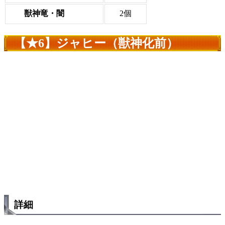
獣神竜・闇
2個
【★6】ジャヒー（獣神化前）
詳細