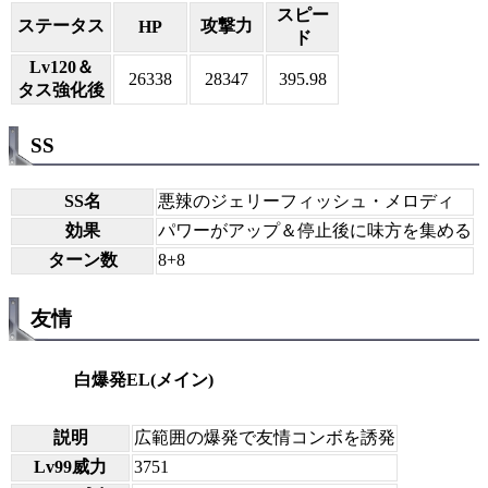
スピー
ステータス
攻撃力
HP
ド
Lv120＆
26338
28347
395.98
タス強化後
SS
SS名
悪辣のジェリーフィッシュ・メロディ
効果
パワーがアップ＆停止後に味方を集める
ターン数
8+8
友情
白爆発EL(メイン)
説明
広範囲の爆発で友情コンボを誘発
Lv99威力
3751