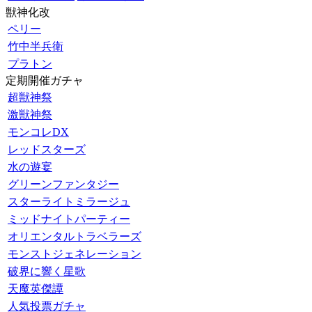
獣神化改
ペリー
竹中半兵衛
プラトン
定期開催ガチャ
超獣神祭
激獣神祭
モンコレDX
レッドスターズ
水の遊宴
グリーンファンタジー
スターライトミラージュ
ミッドナイトパーティー
オリエンタルトラベラーズ
モンストジェネレーション
破界に響く星歌
天魔英傑譚
人気投票ガチャ