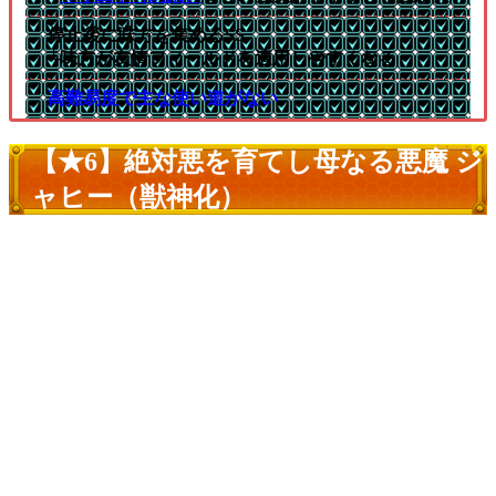
停止後に味方を集めるSS
└味方が友情フィールドを適用しやすくなる
高難易度で主な使い道がない
【★6】絶対悪を育てし母なる悪魔 ジ
ャヒー（獣神化）