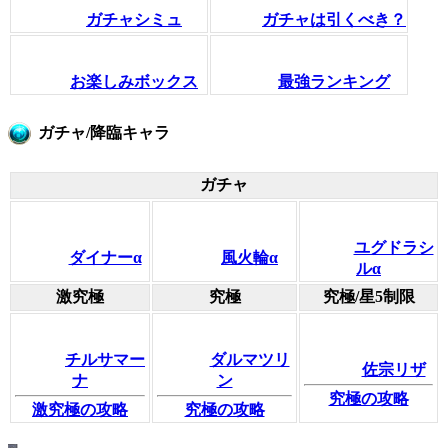
ガチャシミュ
ガチャは引くべき？
お楽しみボックス
最強ランキング
ガチャ/降臨キャラ
ガチャ
ユグドラシ
ダイナーα
風火輪α
ルα
激究極
究極
究極/星5制限
チルサマー
ダルマツリ
佐宗リザ
ナ
ン
究極の攻略
激究極の攻略
究極の攻略