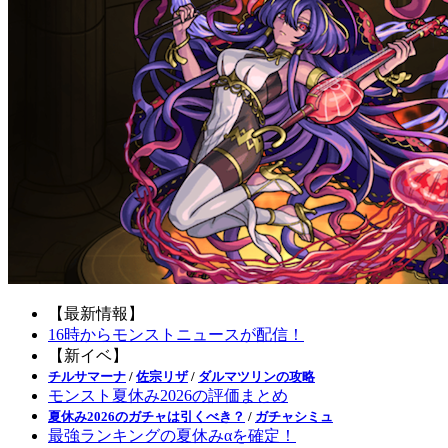
【最新情報】
16時からモンストニュースが配信！
【新イベ】
チルサマーナ
/
佐宗リザ
/
ダルマツリンの攻略
モンスト夏休み2026の評価まとめ
夏休み2026のガチャは引くべき？
/
ガチャシミュ
最強ランキングの夏休みαを確定！