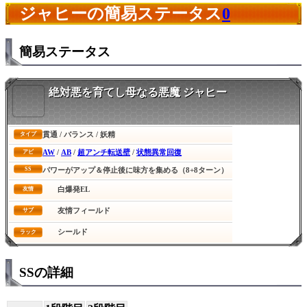
ジャヒーの簡易ステータス
0
簡易ステータス
絶対悪を育てし母なる悪魔 ジャヒー
貫通 / バランス / 妖精
タイプ
AW
/
AB
/
超アンチ転送壁
/
状態異常回復
アビ
SS
パワーがアップ＆停止後に味方を集める（8+8ターン）
白爆発EL
友情
友情フィールド
サブ
シールド
ラック
SSの詳細