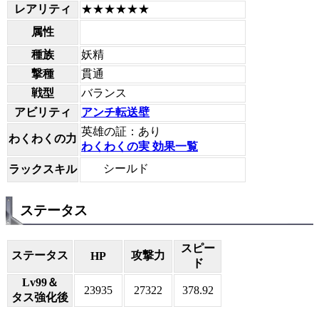
レアリティ
★★★★★★
属性
種族
妖精
撃種
貫通
戦型
バランス
アビリティ
アンチ転送壁
英雄の証：あり
わくわくの力
わくわくの実 効果一覧
シールド
ラックスキル
ステータス
スピー
ステータス
攻撃力
HP
ド
Lv99＆
23935
27322
378.92
タス強化後