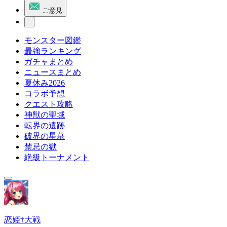
ご意見
モンスター図鑑
最強ランキング
ガチャまとめ
ニュースまとめ
夏休み2026
コラボ予想
クエスト攻略
神獣の聖域
転界の遺跡
破界の星墓
禁忌の獄
絶級トーナメント
恋姫†大戦