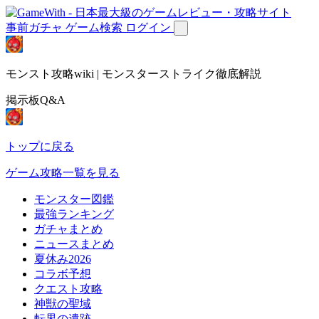
事前ガチャ
ゲーム検索
ログイン
モンスト攻略wiki | モンスターストライク徹底解説
掲示板Q&A
トップに戻る
ゲーム攻略一覧を見る
モンスター図鑑
最強ランキング
ガチャまとめ
ニュースまとめ
夏休み2026
コラボ予想
クエスト攻略
神獣の聖域
転界の遺跡