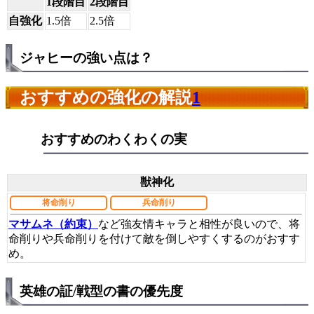
1段階目
2段階目
自強化
1.5倍
2.5倍
ジャヒーの強い点は？
おすすめの強化の解説
1
おすすめのわくわくの実
獣神化
将命削り
兵命削り
マサムネ（約束）
など強友情キャラと相性が良いので、将
命削りや兵命削りを付けて敵を倒しやすくするのがおすす
め。
英雄の証/戦型の書の優先度