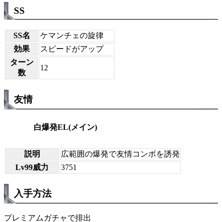
SS
SS名
ケマンチェの旋律
効果
スピードがアップ
ターン
12
数
友情
白爆発EL(メイン)
説明
広範囲の爆発で友情コンボを誘発
Lv99威力
3751
入手方法
プレミアムガチャで排出