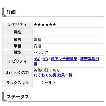
詳細
レアリティ
★★★★★★
属性
種族
妖精
撃種
貫通
戦型
バランス
AW
/
AB
/
超アンチ転送壁
/
状態異常回
アビリティ
復
英雄の証：あり
わくわくの力
わくわくの実 効果一覧
シールド
ラックスキル
ステータス