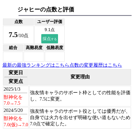
ジャヒーの点数と評価
点数
ユーザー評価
7.5
/10点
総合
高難易度
低難易度
最新の最強ランキングはこちら
点数の変更履歴はこちら
変更日
変更理由
変更点
2025/1/3
強友情キャラのサポート枠としての性能を評価
獣神化を
し、7.5に変更。
7.0→7.5
2024/5/20
強友情キャラのサポート役としては優秀だが、
自身では火力を出せず明確な使い道もないため
獣神化を
7.0点で確定した。
7.0(仮)→7.0