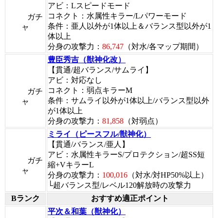
アビ：Lスピードモード
コネクト：水属性キラー/Lパワーモード
ガチ
条件：亜人以外が1体以上＆バランス型以外が1
ャ
体以上
分身の攻撃力：
86,747
（対水/各マップ期間）
豊臣秀吉（獣神化改）
【貫通/超バランス/サムライ】
アビ：対応なし
コネクト：弱点キラーM
ガチ
条件：サムライ以外が1体以上/バランス型以外
ャ
が1体以上
分身の攻撃力：
81,858
（対弱点）
ミライ（ピースフル/獣神化）
【貫通/バランス/亜人】
アビ：水属性キラーS/プロテクション/超SS短
ガチ
縮+VキラーL
ャ
分身の攻撃力：
100,016
（対水/対HP50%以上）
└超バランス型/レベル120解放時の攻撃力
Bランク
おすすめ適正ポイント
平次＆和葉（獣神化）