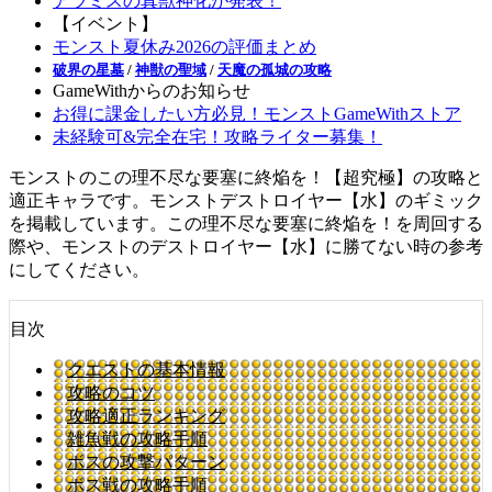
アラミスの真獣神化が発表！
【イベント】
モンスト夏休み2026の評価まとめ
破界の星墓
/
神獣の聖域
/
天魔の孤城の攻略
GameWithからのお知らせ
お得に課金したい方必見！モンストGameWithストア
未経験可&完全在宅！攻略ライター募集！
モンストのこの理不尽な要塞に終焔を！【超究極】の攻略と
適正キャラです。モンストデストロイヤー【水】のギミック
を掲載しています。この理不尽な要塞に終焔を！を周回する
際や、モンストのデストロイヤー【水】に勝てない時の参考
にしてください。
目次
クエストの基本情報
攻略のコツ
攻略適正ランキング
雑魚戦の攻略手順
ボスの攻撃パターン
ボス戦の攻略手順