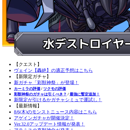
【クエスト】
ヴェイン【轟絶】の適正予想はこちら
【新限定ガチャ】
新ガチャ「彩獣神祭」が登場！
カーミラの評価
/
ツクモの評価
彩獣神祭のガチャは引くべき？
/
最強に暫定追加！
新限定が引けるかガチャシミュで運試し！
【最新情報】
8/6(木)のモンストニュース内容はこちら
アゲインガチャが開催決定！
Ver.32.0アップデート情報が発表！