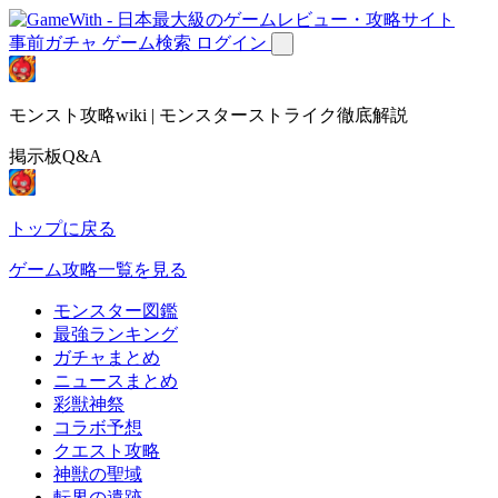
事前ガチャ
ゲーム検索
ログイン
モンスト攻略wiki | モンスターストライク徹底解説
掲示板Q&A
トップに戻る
ゲーム攻略一覧を見る
モンスター図鑑
最強ランキング
ガチャまとめ
ニュースまとめ
彩獣神祭
コラボ予想
クエスト攻略
神獣の聖域
転界の遺跡