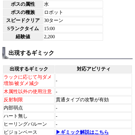
ボスの属性
水
ボスの種族
ロボット
スピードクリア
30ターン
Sランクタイム
15:00
経験値
2,200
出現するギミック
出現するギミック
対応アビリティ
ラックに応じて与ダメ
-
増加/被ダメ減少
木属性以外の使用注意
-
反射制限
貫通タイプの攻撃が有効
内部弱点
-
ハート無し
-
ヒーリングバルーン
-
ビジョンベース
▶ギミック解説はこちら