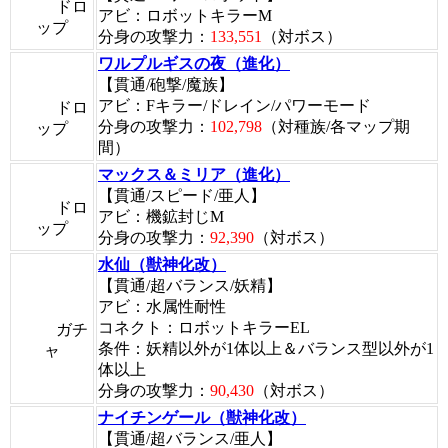
ドロ
アビ：ロボットキラーM
ップ
分身の攻撃力：
133,551
（対ボス）
ワルプルギスの夜（進化）
【貫通/砲撃/魔族】
アビ：Fキラー/ドレイン/パワーモード
ドロ
分身の攻撃力：
102,798
（対種族/各マップ期
ップ
間）
マックス＆ミリア（進化）
【貫通/スピード/亜人】
ドロ
アビ：機鉱封じM
ップ
分身の攻撃力：
92,390
（対ボス）
水仙（獣神化改）
【貫通/超バランス/妖精】
アビ：水属性耐性
コネクト：ロボットキラーEL
ガチ
条件：妖精以外が1体以上＆バランス型以外が1
ャ
体以上
分身の攻撃力：
90,430
（対ボス）
ナイチンゲール（獣神化改）
【貫通/超バランス/亜人】