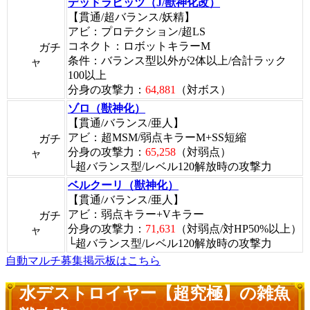
デッドラビッツ（J/獣神化改）
【貫通/超バランス/妖精】
アビ：プロテクション/超LS
コネクト：ロボットキラーM
ガチ
条件：バランス型以外が2体以上/合計ラック
ャ
100以上
分身の攻撃力：
64,881
（対ボス）
ゾロ（獣神化）
【貫通/バランス/亜人】
アビ：超MSM/弱点キラーM+SS短縮
ガチ
分身の攻撃力：
65,258
（対弱点）
ャ
└超バランス型/レベル120解放時の攻撃力
ベルクーリ（獣神化）
【貫通/バランス/亜人】
アビ：弱点キラー+Vキラー
ガチ
分身の攻撃力：
71,631
（対弱点/対HP50%以上）
ャ
└超バランス型/レベル120解放時の攻撃力
自動マルチ募集掲示板はこちら
水デストロイヤー【超究極】の雑魚