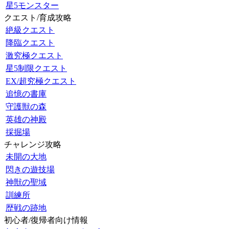
星5モンスター
クエスト/育成攻略
絶級クエスト
降臨クエスト
激究極クエスト
星5制限クエスト
EX/超究極クエスト
追憶の書庫
守護獣の森
英雄の神殿
採掘場
チャレンジ攻略
未開の大地
閃きの遊技場
神獣の聖域
訓練所
歴戦の跡地
初心者/復帰者向け情報