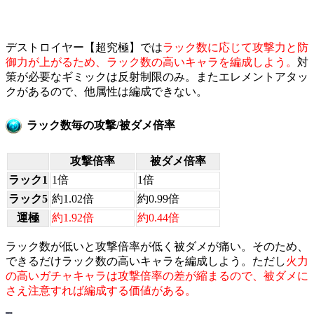
デストロイヤー【超究極】では
ラック数に応じて攻撃力と防
御力が上がるため、ラック数の高いキャラを編成しよう。
対
策が必要なギミックは反射制限のみ。またエレメントアタッ
クがあるので、他属性は編成できない。
ラック数毎の攻撃/被ダメ倍率
攻撃倍率
被ダメ倍率
ラック1
1倍
1倍
ラック5
約1.02倍
約0.99倍
運極
約1.92倍
約0.44倍
ラック数が低いと攻撃倍率が低く被ダメが痛い。そのため、
できるだけラック数の高いキャラを編成しよう。ただし
火力
の高いガチャキャラは攻撃倍率の差が縮まるので、被ダメに
さえ注意すれば編成する価値がある。