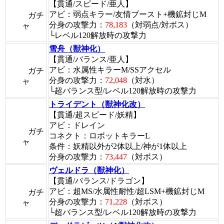
【貫通/スピード/亜人】
アビ：弱点キラー/友情ブースト+機鉱封じM
ガチ
分身の攻撃力：
78,183
（対弱点/対ボス）
ャ
└レベル120解放時の攻撃力
雪舟（獣神化）
【貫通/バランス/亜人】
アビ：水属性キラーM/SSアクセル
ガチ
分身の攻撃力：
72,048
（対水）
ャ
└超バランス型/レベル120解放時の攻撃力
トライデント（獣神化改）
【貫通/超スピード/妖精】
アビ：ドレイン
ガチ
コネクト：ロボットキラーL
ャ
条件：妖精以外が2体以上/神が1体以上
分身の攻撃力：
73,447
（対ボス）
ヴェルドラ（獣神化）
【貫通/バランス/ドラゴン】
アビ：超MS/水属性耐性/超LSM+機鉱封じM
ガチ
分身の攻撃力：
71,228
（対ボス）
ャ
└超バランス型/レベル120解放時の攻撃力