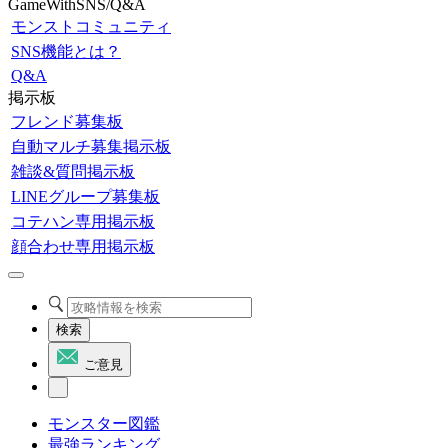
GameWithSNS/Q&A
モンストコミュニティ
SNS機能とは？
Q&A
掲示板
フレンド募集板
自動マルチ募集掲示板
雑談&質問掲示板
LINEグループ募集板
コテハン専用掲示板
顔合わせ専用掲示板
検索
ご意見
モンスター図鑑
最強ランキング