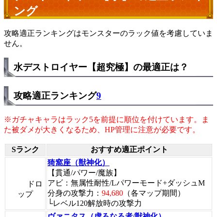
ング
攻略適正ランキングはモンスターのラック値を考慮していま
せん。
水デストロイヤー【超究極】の最適正は？
攻略適正ランキング
9
※ガチャキャラはラック5を前提に順位を付けています。ま
た被ダメが大きくなるため、HP管理に注意が必要です。
Sランク
おすすめ適正ポイント
猗窩座（獣神化）
【貫通/パワー/魔族】
アビ：無属性耐性/Lパワーモード+ダッシュM
ドロ
分身の攻撃力：
94,680
（各マップ期間）
ップ
└レベル120解放時の攻撃力
ヴァニタス（虚ろなる者/獣神化）