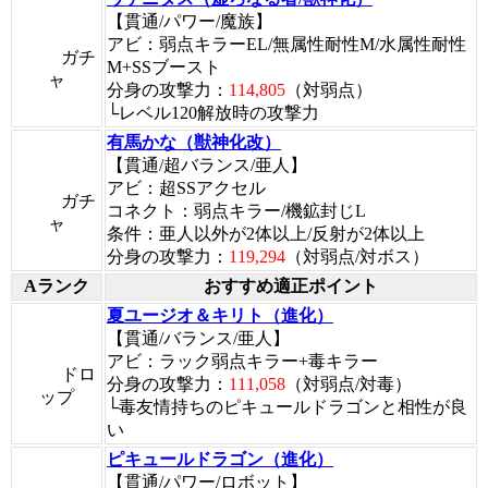
【貫通/パワー/魔族】
アビ：弱点キラーEL/無属性耐性M/水属性耐性
ガチ
M+SSブースト
ャ
分身の攻撃力：
114,805
（対弱点）
└レベル120解放時の攻撃力
有馬かな（獣神化改）
【貫通/超バランス/亜人】
アビ：超SSアクセル
ガチ
コネクト：弱点キラー/機鉱封じL
ャ
条件：亜人以外が2体以上/反射が2体以上
分身の攻撃力：
119,294
（対弱点/対ボス）
Aランク
おすすめ適正ポイント
夏ユージオ＆キリト（進化）
【貫通/バランス/亜人】
アビ：ラック弱点キラー+毒キラー
ドロ
分身の攻撃力：
111,058
（対弱点/対毒）
ップ
└毒友情持ちのピキュールドラゴンと相性が良
い
ピキュールドラゴン（進化）
【貫通/パワー/ロボット】