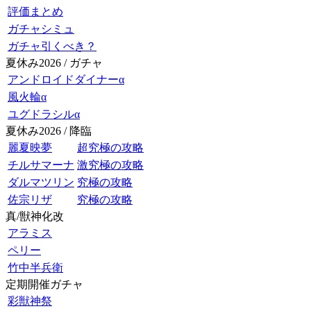
評価まとめ
ガチャシミュ
ガチャ引くべき？
夏休み2026 / ガチャ
アンドロイドダイナーα
風火輪α
ユグドラシルα
夏休み2026 / 降臨
麗夏映夢
超究極の攻略
チルサマーナ
激究極の攻略
ダルマツリン
究極の攻略
佐宗リザ
究極の攻略
真/獣神化改
アラミス
ペリー
竹中半兵衛
定期開催ガチャ
彩獣神祭