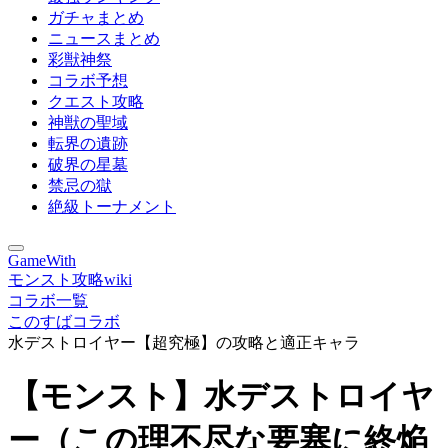
ガチャまとめ
ニュースまとめ
彩獣神祭
コラボ予想
クエスト攻略
神獣の聖域
転界の遺跡
破界の星墓
禁忌の獄
絶級トーナメント
GameWith
モンスト攻略wiki
コラボ一覧
このすばコラボ
水デストロイヤー【超究極】の攻略と適正キャラ
【モンスト】水デストロイヤ
ー（この理不尽な要塞に終焔