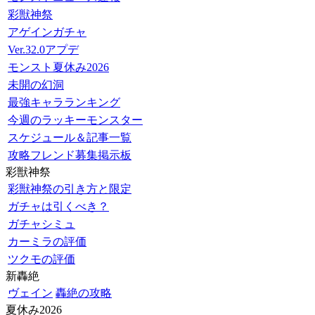
彩獣神祭
アゲインガチャ
Ver.32.0アプデ
モンスト夏休み2026
未開の幻洞
最強キャラランキング
今週のラッキーモンスター
スケジュール＆記事一覧
攻略フレンド募集掲示板
彩獣神祭
彩獣神祭の引き方と限定
ガチャは引くべき？
ガチャシミュ
カーミラの評価
ツクモの評価
新轟絶
ヴェイン
轟絶の攻略
夏休み2026