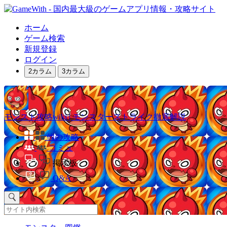
ホーム
ゲーム検索
新規登録
ログイン
2カラム
3カラム
モンスト攻略wiki | モンスターストライク徹底解説
他の攻略
コミュ
掲示板
Q&A