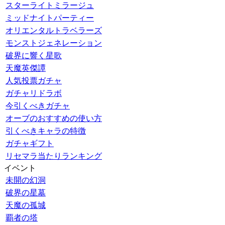
スターライトミラージュ
ミッドナイトパーティー
オリエンタルトラベラーズ
モンストジェネレーション
破界に響く星歌
天魔英傑譚
人気投票ガチャ
ガチャリドラボ
今引くべきガチャ
オーブのおすすめの使い方
引くべきキャラの特徴
ガチャギフト
リセマラ当たりランキング
イベント
未開の幻洞
破界の星墓
天魔の孤城
覇者の塔