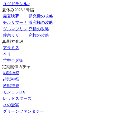
ユグドラシルα
夏休み2026 / 降臨
麗夏映夢
超究極の攻略
チルサマーナ
激究極の攻略
ダルマツリン
究極の攻略
佐宗リザ
究極の攻略
真/獣神化改
アラミス
ペリー
竹中半兵衛
定期開催ガチャ
彩獣神祭
超獣神祭
激獣神祭
モンコレDX
レッドスターズ
水の遊宴
グリーンファンタジー