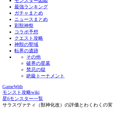
モンスター図鑑
最強ランキング
ガチャまとめ
ニュースまとめ
彩獣神祭
コラボ予想
クエスト攻略
神獣の聖域
転界の遺跡
その他
破界の星墓
禁忌の獄
絶級トーナメント
GameWith
モンスト攻略wiki
星6モンスター一覧
サラスヴァティ（獣神化改）の評価とわくわくの実