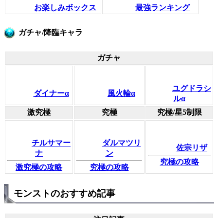
お楽しみボックス
最強ランキング
ガチャ/降臨キャラ
ガチャ
ユグドラシ
ダイナーα
風火輪α
ルα
激究極
究極
究極/星5制限
チルサマー
ダルマツリ
佐宗リザ
ナ
ン
究極の攻略
激究極の攻略
究極の攻略
モンストのおすすめ記事