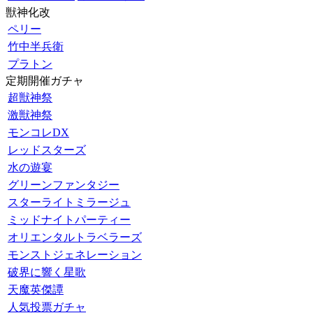
獣神化改
ペリー
竹中半兵衛
プラトン
定期開催ガチャ
超獣神祭
激獣神祭
モンコレDX
レッドスターズ
水の遊宴
グリーンファンタジー
スターライトミラージュ
ミッドナイトパーティー
オリエンタルトラベラーズ
モンストジェネレーション
破界に響く星歌
天魔英傑譚
人気投票ガチャ