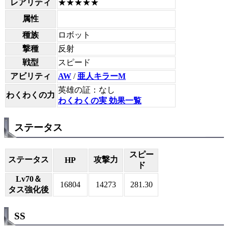
レアリティ
★★★★★
属性
種族
ロボット
撃種
反射
戦型
スピード
アビリティ
AW
/
亜人キラーM
英雄の証：なし
わくわくの力
わくわくの実 効果一覧
ステータス
スピー
ステータス
攻撃力
HP
ド
Lv70＆
16804
14273
281.30
タス強化後
SS