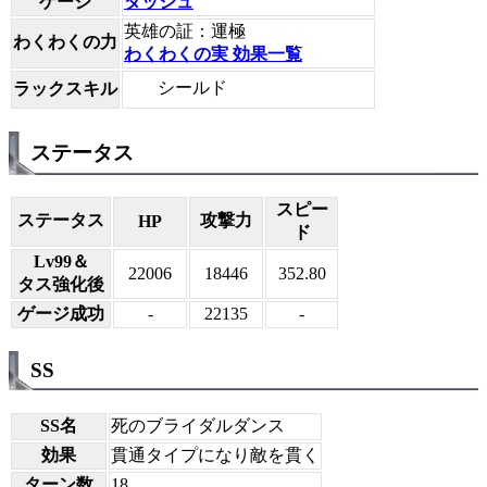
ゲージ
ダッシュ
英雄の証：運極
わくわくの力
わくわくの実 効果一覧
シールド
ラックスキル
ステータス
スピー
ステータス
攻撃力
HP
ド
Lv99＆
22006
18446
352.80
タス強化後
ゲージ成功
-
22135
-
SS
SS名
死のブライダルダンス
効果
貫通タイプになり敵を貫く
ターン数
18