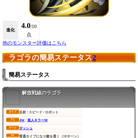
4.0
/10
進化
点
他のモンスター評価はこちら
ラゴラの簡易ステータス
2
簡易ステータス
解放戦線のラゴラ
反射 / スピード / ロボット
タイプ
AW
/
亜人キラーM
アビ
ダッシュ
ゲージ
SS
貫通タイプになり敵を貫く（18ターン）