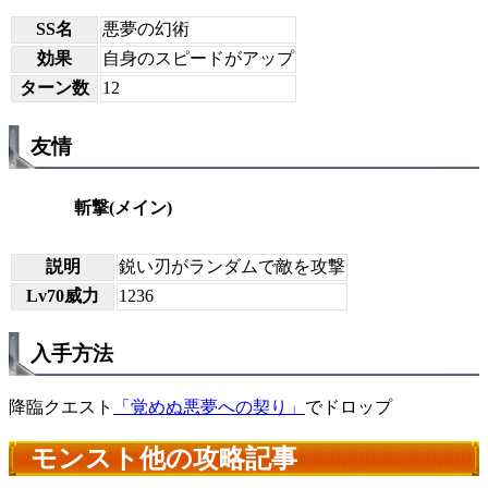
SS名
悪夢の幻術
効果
自身のスピードがアップ
ターン数
12
友情
斬撃(メイン)
説明
鋭い刃がランダムで敵を攻撃
Lv70威力
1236
入手方法
降臨クエスト
「覚めぬ悪夢への契り」
でドロップ
モンスト他の攻略記事