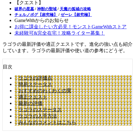
【クエスト】
破界の星墓
/
神獣の聖域
/
天魔の孤城の攻略
チェルノボグ【超究極】
/
ゼーレ【超究極】
GameWithからのお知らせ
お得に課金したい方必見！モンストGameWithストア
未経験可&完全在宅！攻略ライター募集！
ラゴラの最新評価や適正クエストです。進化の強い点も紹介
しています。ラゴラの最新評価や使い道の参考にどうぞ。
目次
ラゴラの評価点
簡易ステータス
おすすめのわくわくの実
適正クエスト
最新の評価
ラゴラのステータス
ラゴラの入手方法
みんなのコメントはこちら