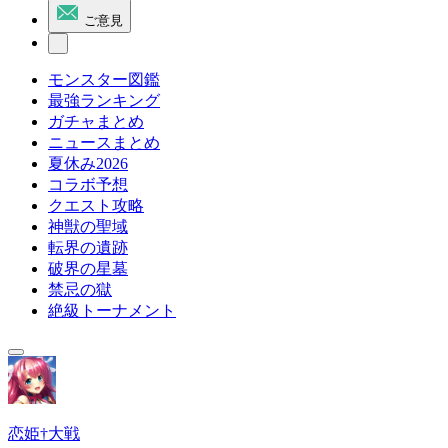
ご意見
モンスター図鑑
最強ランキング
ガチャまとめ
ニュースまとめ
夏休み2026
コラボ予想
クエスト攻略
神獣の聖域
転界の遺跡
破界の星墓
禁忌の獄
絶級トーナメント
恋姫†大戦