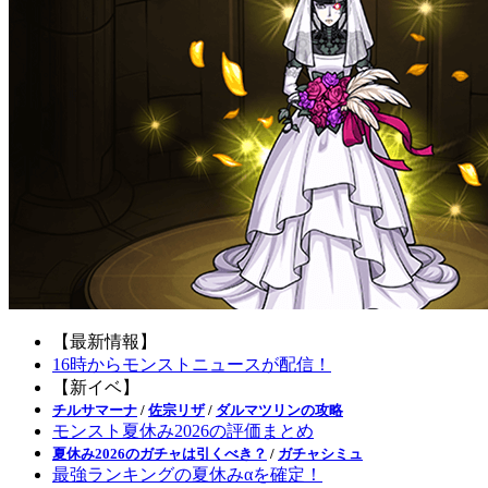
【最新情報】
16時からモンストニュースが配信！
【新イベ】
チルサマーナ
/
佐宗リザ
/
ダルマツリンの攻略
モンスト夏休み2026の評価まとめ
夏休み2026のガチャは引くべき？
/
ガチャシミュ
最強ランキングの夏休みαを確定！