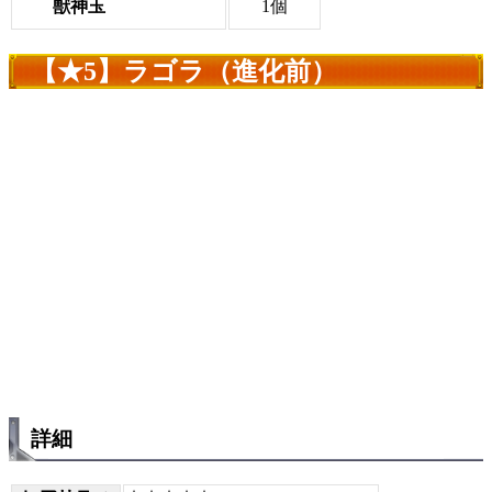
獣神玉
1個
【★5】ラゴラ（進化前）
詳細