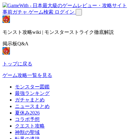
事前ガチャ
ゲーム検索
ログイン
モンスト攻略wiki | モンスターストライク徹底解説
掲示板Q&A
トップに戻る
ゲーム攻略一覧を見る
モンスター図鑑
最強ランキング
ガチャまとめ
ニュースまとめ
夏休み2026
コラボ予想
クエスト攻略
神獣の聖域
転界の遺跡