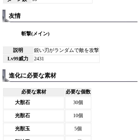
友情
斬撃(メイン)
説明
鋭い刃がランダムで敵を攻撃
Lv99威力
2431
進化に必要な素材
必要な素材
必要な個数
大獣石
30個
光獣石
10個
光獣玉
5個