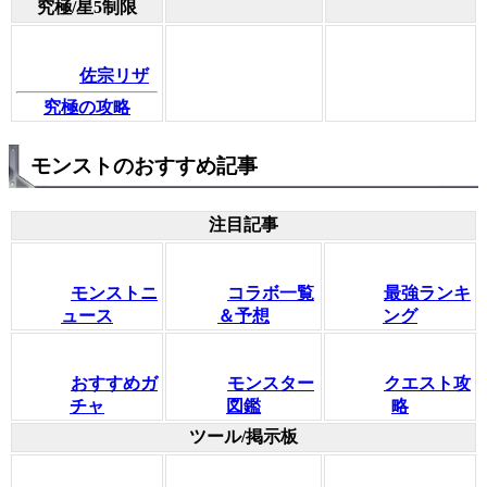
究極/星5制限
佐宗リザ
究極の攻略
モンストのおすすめ記事
注目記事
モンストニ
コラボ一覧
最強ランキ
ュース
＆予想
ング
おすすめガ
モンスター
クエスト攻
チャ
図鑑
略
ツール/掲示板