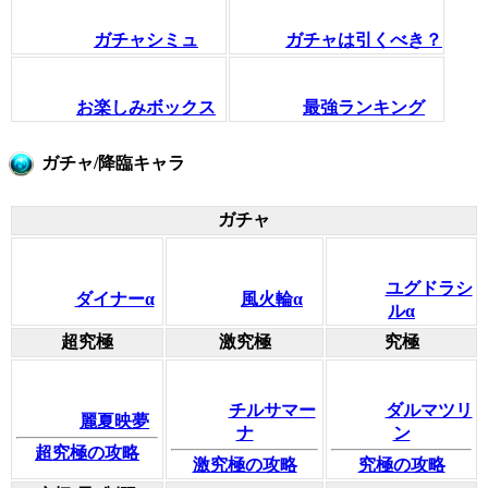
ガチャシミュ
ガチャは引くべき？
お楽しみボックス
最強ランキング
ガチャ/降臨キャラ
ガチャ
ユグドラシ
ダイナーα
風火輪α
ルα
超究極
激究極
究極
チルサマー
ダルマツリ
麗夏映夢
ナ
ン
超究極の攻略
激究極の攻略
究極の攻略