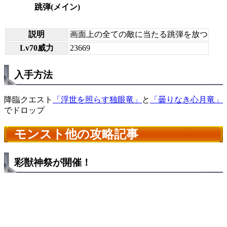
跳弾(メイン)
説明
画面上の全ての敵に当たる跳弾を放つ
Lv70威力
23669
入手方法
降臨クエスト
「浮世を照らす独眼竜」
と
「曇りなき心月竜」
でドロップ
モンスト他の攻略記事
彩獣神祭が開催！