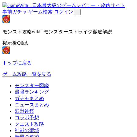
事前ガチャ
ゲーム検索
ログイン
モンスト攻略wiki | モンスターストライク徹底解説
掲示板Q&A
トップに戻る
ゲーム攻略一覧を見る
モンスター図鑑
最強ランキング
ガチャまとめ
ニュースまとめ
彩獣神祭
コラボ予想
クエスト攻略
神獣の聖域
転界の遺跡