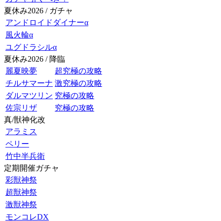
夏休み2026 / ガチャ
アンドロイドダイナーα
風火輪α
ユグドラシルα
夏休み2026 / 降臨
麗夏映夢
超究極の攻略
チルサマーナ
激究極の攻略
ダルマツリン
究極の攻略
佐宗リザ
究極の攻略
真/獣神化改
アラミス
ペリー
竹中半兵衛
定期開催ガチャ
彩獣神祭
超獣神祭
激獣神祭
モンコレDX