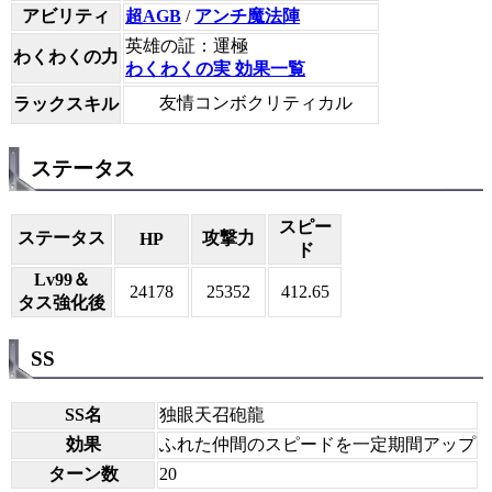
アビリティ
超AGB
/
アンチ魔法陣
英雄の証：運極
わくわくの力
わくわくの実 効果一覧
友情コンボクリティカル
ラックスキル
ステータス
スピー
ステータス
攻撃力
HP
ド
Lv99＆
24178
25352
412.65
タス強化後
SS
SS名
独眼天召砲龍
効果
ふれた仲間のスピードを一定期間アップ
ターン数
20