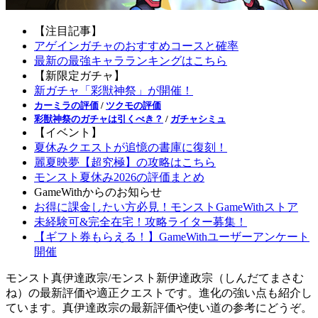
【注目記事】
アゲインガチャのおすすめコースと確率
最新の最強キャラランキングはこちら
【新限定ガチャ】
新ガチャ「彩獣神祭」が開催！
カーミラの評価
/
ツクモの評価
彩獣神祭のガチャは引くべき？
/
ガチャシミュ
【イベント】
夏休みクエストが追憶の書庫に復刻！
麗夏映夢【超究極】の攻略はこちら
モンスト夏休み2026の評価まとめ
GameWithからのお知らせ
お得に課金したい方必見！モンストGameWithストア
未経験可&完全在宅！攻略ライター募集！
【ギフト券もらえる！】GameWithユーザーアンケート
開催
モンスト真伊達政宗/モンスト新伊達政宗（しんだてまさむ
ね）の最新評価や適正クエストです。進化の強い点も紹介し
ています。真伊達政宗の最新評価や使い道の参考にどうぞ。