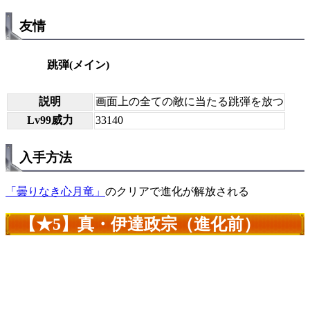
友情
跳弾(メイン)
説明
画面上の全ての敵に当たる跳弾を放つ
Lv99威力
33140
入手方法
「曇りなき心月竜」
のクリアで進化が解放される
【★5】真・伊達政宗（進化前）