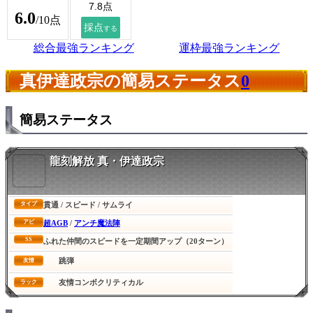
6.0
/10点
総合最強ランキング
運枠最強ランキング
真伊達政宗の簡易ステータス
0
簡易ステータス
龍刻解放 真・伊達政宗
貫通 / スピード / サムライ
タイプ
超AGB
/
アンチ魔法陣
アビ
SS
ふれた仲間のスピードを一定期間アップ（20ターン）
跳弾
友情
友情コンボクリティカル
ラック