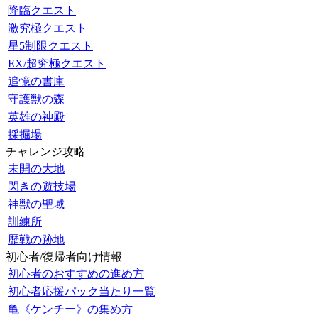
降臨クエスト
激究極クエスト
星5制限クエスト
EX/超究極クエスト
追憶の書庫
守護獣の森
英雄の神殿
採掘場
チャレンジ攻略
未開の大地
閃きの遊技場
神獣の聖域
訓練所
歴戦の跡地
初心者/復帰者向け情報
初心者のおすすめの進め方
初心者応援パック当たり一覧
亀《ケンチー》の集め方