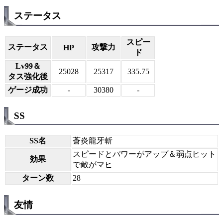
ステータス
スピー
ステータス
攻撃力
HP
ド
Lv99＆
25028
25317
335.75
タス強化後
ゲージ成功
-
30380
-
SS
SS名
蒼炎龍牙斬
スピードとパワーがアップ＆弱点ヒット
効果
で敵がマヒ
ターン数
28
友情