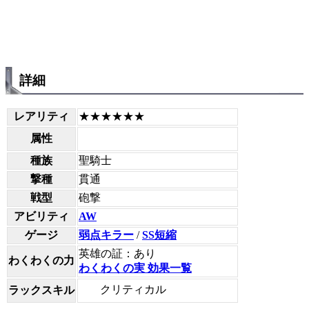
詳細
レアリティ
★★★★★★
属性
種族
聖騎士
撃種
貫通
戦型
砲撃
アビリティ
AW
ゲージ
弱点キラー
/
SS短縮
英雄の証：あり
わくわくの力
わくわくの実 効果一覧
クリティカル
ラックスキル