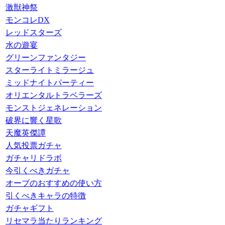
激獣神祭
モンコレDX
レッドスターズ
水の遊宴
グリーンファンタジー
スターライトミラージュ
ミッドナイトパーティー
オリエンタルトラベラーズ
モンストジェネレーション
破界に響く星歌
天魔英傑譚
人気投票ガチャ
ガチャリドラボ
今引くべきガチャ
オーブのおすすめの使い方
引くべきキャラの特徴
ガチャギフト
リセマラ当たりランキング