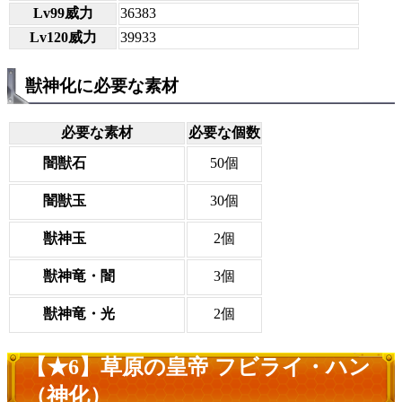
Lv99威力
36383
Lv120威力
39933
獣神化に必要な素材
必要な素材
必要な個数
闇獣石
50個
闇獣玉
30個
獣神玉
2個
獣神竜・闇
3個
獣神竜・光
2個
【★6】草原の皇帝 フビライ・ハン
（神化）