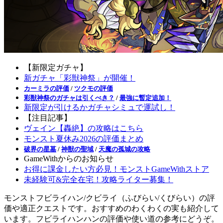
【新限定ガチャ】
新ガチャ「彩獣神祭」が開催！
カーミラの評価
/
ツクモの評価
彩獣神祭のガチャは引くべき？
/
最強に暫定追加！
新限定が引けるかガチャシミュで運試し！
【注目記事】
ヴェイン【轟絶】の攻略はこちら
モンスト夏休み2026の評価まとめ
破界の星墓
/
神獣の聖域
/
天魔の孤城の攻略
GameWithからのお知らせ
お得に課金したい方必見！モンストGameWithストア
未経験可&完全在宅！攻略ライター募集！
モンストフビライハン/クビライ（ふびらい/くびらい）の評
価や適正クエストです。おすすめのわくわくの実も紹介して
います。フビライハンハンの評価や使い道の参考にどうぞ。