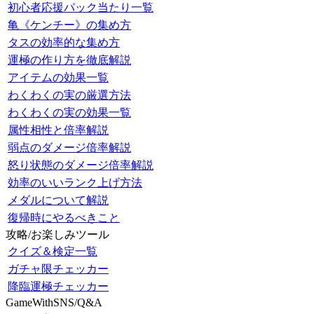
初心者応援パック当たり一覧
亀《ケンチー》の集め方
タスの効率的な集め方
運極の作り方を徹底解説
アイテムの効果一覧
わくわくの実の厳選方法
わくわくの実の効果一覧
属性相性と倍率解説
弱点のダメージ倍率解説
怒り状態のダメージ倍率解説
効率のいいランク上げ方法
メダルについて解説
復帰時にやるべきこと
攻略/お楽しみツール
クイズ＆検定一覧
ガチャ限チェッカー
降臨運極チェッカー
GameWithSNS/Q&A