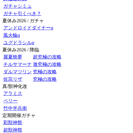
ガチャシミュ
ガチャ引くべき？
夏休み2026 / ガチャ
アンドロイドダイナーα
風火輪α
ユグドラシルα
夏休み2026 / 降臨
麗夏映夢
超究極の攻略
チルサマーナ
激究極の攻略
ダルマツリン
究極の攻略
佐宗リザ
究極の攻略
真/獣神化改
アラミス
ペリー
竹中半兵衛
定期開催ガチャ
彩獣神祭
超獣神祭