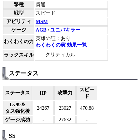
撃種
貫通
戦型
スピード
アビリティ
MSM
ゲージ
AGB
/
ユニバキラー
英雄の証：あり
わくわくの力
わくわくの実 効果一覧
クリティカル
ラックスキル
ステータス
スピー
ステータス
攻撃力
HP
ド
Lv99＆
24267
23027
470.88
タス強化後
ゲージ成功
-
27632
-
SS