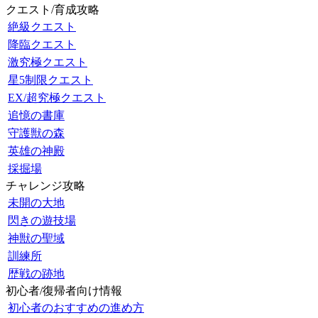
クエスト/育成攻略
絶級クエスト
降臨クエスト
激究極クエスト
星5制限クエスト
EX/超究極クエスト
追憶の書庫
守護獣の森
英雄の神殿
採掘場
チャレンジ攻略
未開の大地
閃きの遊技場
神獣の聖域
訓練所
歴戦の跡地
初心者/復帰者向け情報
初心者のおすすめの進め方