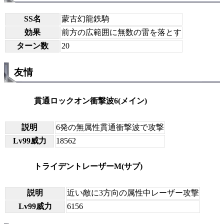
SS名
蒙古幻龍鉄騎
効果
前方の広範囲に無数の雷を落とす
ターン数
20
友情
貫通ロックオン衝撃波6(メイン)
説明
6発の無属性貫通衝撃波で攻撃
Lv99威力
18562
トライデントレーザーM(サブ)
説明
近い敵に3方向の属性中レーザー攻撃
Lv99威力
6156