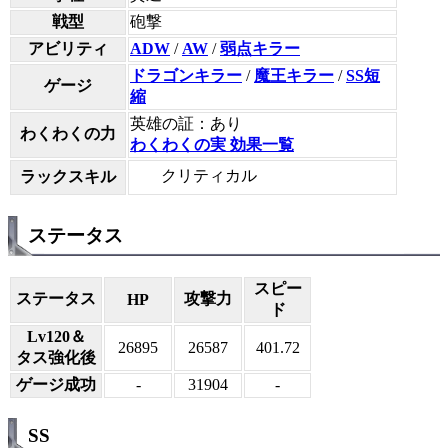
戦型
砲撃
アビリティ
ADW
/
AW
/
弱点キラー
ドラゴンキラー
/
魔王キラー
/
SS短
ゲージ
縮
英雄の証：あり
わくわくの力
わくわくの実 効果一覧
クリティカル
ラックスキル
ステータス
スピー
ステータス
攻撃力
HP
ド
Lv120＆
26895
26587
401.72
タス強化後
ゲージ成功
-
31904
-
SS