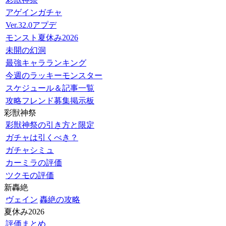
アゲインガチャ
Ver.32.0アプデ
モンスト夏休み2026
未開の幻洞
最強キャラランキング
今週のラッキーモンスター
スケジュール＆記事一覧
攻略フレンド募集掲示板
彩獣神祭
彩獣神祭の引き方と限定
ガチャは引くべき？
ガチャシミュ
カーミラの評価
ツクモの評価
新轟絶
ヴェイン
轟絶の攻略
夏休み2026
評価まとめ