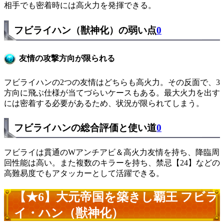
相手でも密着時には高火力を発揮できる。
フビライハン（獣神化）の弱い点
0
友情の攻撃方向が限られる
フビライハンの2つの友情はどちらも高火力。その反面で、3
方向に飛ぶ仕様が当てづらいケースもある。最大火力を出す
には密着する必要があるため、状況が限られてしまう。
フビライハンの総合評価と使い道
0
フビライは貫通のWアンチアビ＆高火力友情を持ち、降臨周
回性能は高い。また複数のキラーを持ち、禁忌【24】などの
高難易度でもアタッカーとして活躍できる。
【★6】大元帝国を築きし覇王 フビラ
イ・ハン（獣神化）