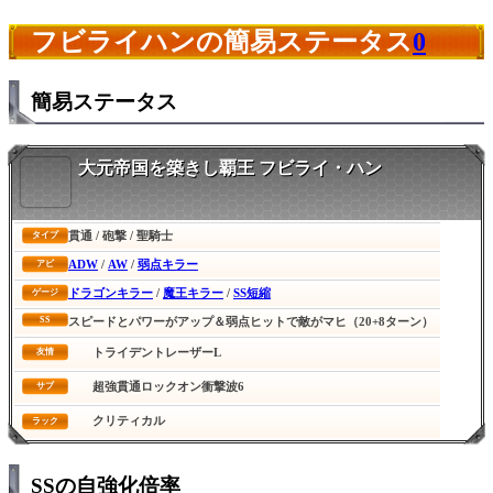
フビライハンの簡易ステータス
0
簡易ステータス
大元帝国を築きし覇王 フビライ・ハン
貫通 / 砲撃 / 聖騎士
タイプ
ADW
/
AW
/
弱点キラー
アビ
ドラゴンキラー
/
魔王キラー
/
SS短縮
ゲージ
SS
スピードとパワーがアップ＆弱点ヒットで敵がマヒ（20+8ターン）
トライデントレーザーL
友情
超強貫通ロックオン衝撃波6
サブ
クリティカル
ラック
SSの自強化倍率