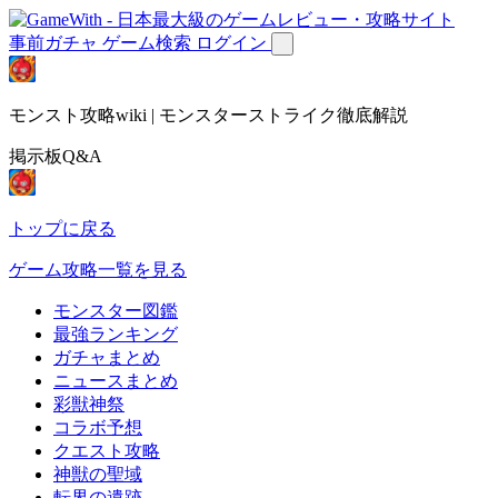
事前ガチャ
ゲーム検索
ログイン
モンスト攻略wiki | モンスターストライク徹底解説
掲示板Q&A
トップに戻る
ゲーム攻略一覧を見る
モンスター図鑑
最強ランキング
ガチャまとめ
ニュースまとめ
彩獣神祭
コラボ予想
クエスト攻略
神獣の聖域
転界の遺跡