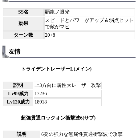
SS名
覇龍ノ眼光
スピードとパワーがアップ＆弱点ヒット
効果
で敵がマヒ
ターン数
20+8
友情
トライデントレーザーL(メイン)
説明
上3方向に属性大レーザー攻撃
Lv99威力
17236
Lv120威力
18918
超強貫通ロックオン衝撃波6(サブ)
説明
6発の強力な無属性貫通衝撃波で攻撃