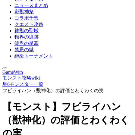
ニュースまとめ
彩獣神祭
コラボ予想
クエスト攻略
神獣の聖域
転界の遺跡
破界の星墓
禁忌の獄
絶級トーナメント
GameWith
モンスト攻略wiki
星6モンスター一覧
フビライハン（獣神化）の評価とわくわくの実
【モンスト】フビライハン
（獣神化）の評価とわくわく
の実