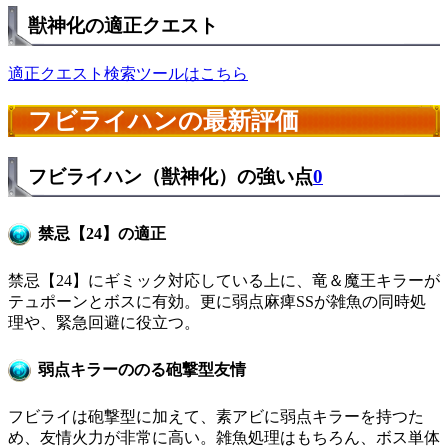
獣神化の適正クエスト
適正クエスト検索ツールはこちら
フビライハンの最新評価
フビライハン（獣神化）の強い点
0
禁忌【24】の適正
禁忌【24】にギミック対応している上に、竜＆魔王キラーが
テュポーンとボスに有効。更に弱点麻痺SSが雑魚の同時処
理や、緊急回避に役立つ。
弱点キラーののる砲撃型友情
フビライは砲撃型に加えて、素アビに弱点キラーを持つた
め、友情火力が非常に高い。雑魚処理はもちろん、ボス単体