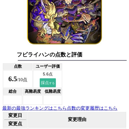
フビライハンの点数と評価
点数
ユーザー評価
6.5
/10点
総合
高難易度
低難易度
最新の最強ランキングはこちら
点数の変更履歴はこちら
変更日
変更理由
変更点