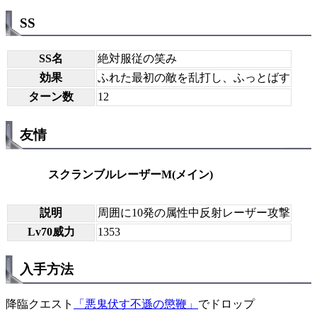
SS
SS名
絶対服従の笑み
効果
ふれた最初の敵を乱打し、ふっとばす
ターン数
12
友情
スクランブルレーザーM(メイン)
説明
周囲に10発の属性中反射レーザー攻撃
Lv70威力
1353
入手方法
降臨クエスト
「悪鬼伏す不遜の懲鞭」
でドロップ