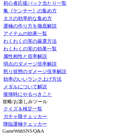
初心者応援パック当たり一覧
亀《ケンチー》の集め方
タスの効率的な集め方
運極の作り方を徹底解説
アイテムの効果一覧
わくわくの実の厳選方法
わくわくの実の効果一覧
属性相性と倍率解説
弱点のダメージ倍率解説
怒り状態のダメージ倍率解説
効率のいいランク上げ方法
メダルについて解説
復帰時にやるべきこと
攻略/お楽しみツール
クイズ＆検定一覧
ガチャ限チェッカー
降臨運極チェッカー
GameWithSNS/Q&A