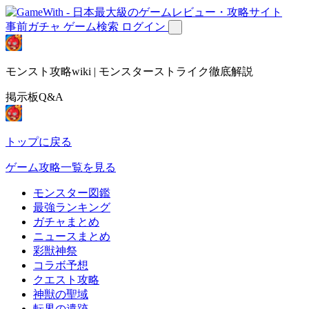
事前ガチャ
ゲーム検索
ログイン
モンスト攻略wiki | モンスターストライク徹底解説
掲示板Q&A
トップに戻る
ゲーム攻略一覧を見る
モンスター図鑑
最強ランキング
ガチャまとめ
ニュースまとめ
彩獣神祭
コラボ予想
クエスト攻略
神獣の聖域
転界の遺跡