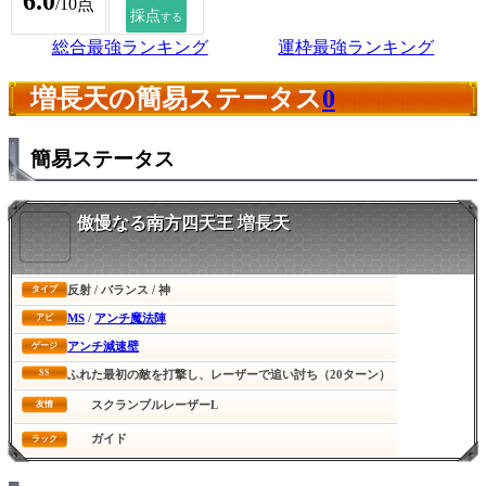
6.0
/10点
総合最強ランキング
運枠最強ランキング
増長天の簡易ステータス
0
簡易ステータス
傲慢なる南方四天王 増長天
反射 / バランス / 神
タイプ
MS
/
アンチ魔法陣
アビ
アンチ減速壁
ゲージ
SS
ふれた最初の敵を打撃し、レーザーで追い討ち（20ターン）
スクランブルレーザーL
友情
ガイド
ラック