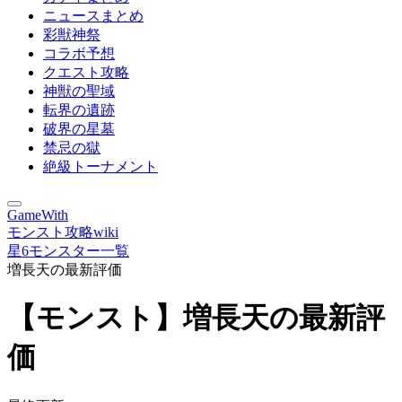
ニュースまとめ
彩獣神祭
コラボ予想
クエスト攻略
神獣の聖域
転界の遺跡
破界の星墓
禁忌の獄
絶級トーナメント
GameWith
モンスト攻略wiki
星6モンスター一覧
増長天の最新評価
【モンスト】増長天の最新評
価