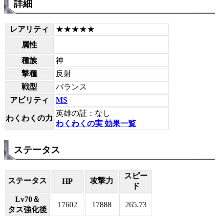
詳細
レアリティ
★★★★★
属性
種族
神
撃種
反射
戦型
バランス
アビリティ
MS
英雄の証：なし
わくわくの力
わくわくの実 効果一覧
ステータス
スピー
ステータス
攻撃力
HP
ド
Lv70＆
17602
17888
265.73
タス強化後