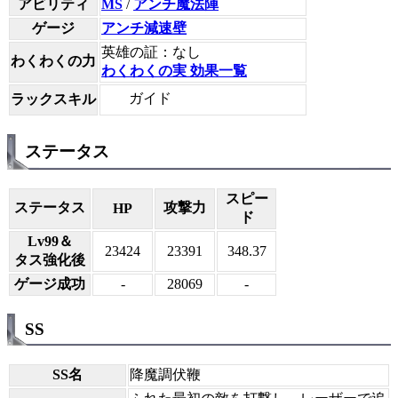
アビリティ
MS
/
アンチ魔法陣
ゲージ
アンチ減速壁
英雄の証：なし
わくわくの力
わくわくの実 効果一覧
ガイド
ラックスキル
ステータス
スピー
ステータス
攻撃力
HP
ド
Lv99＆
23424
23391
348.37
タス強化後
ゲージ成功
-
28069
-
SS
SS名
降魔調伏鞭