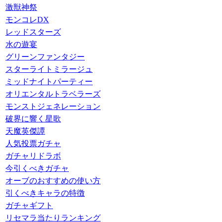
激獣神祭
モンコレDX
レッドスターズ
水の遊宴
グリーンファンタジー
スターライトミラージュ
ミッドナイトパーティー
オリエンタルトラベラーズ
モンストジェネレーション
破界に響く星歌
天魔英傑譚
人気投票ガチャ
ガチャリドラボ
今引くべきガチャ
オーブのおすすめの使い方
引くべきキャラの特徴
ガチャギフト
リセマラ当たりランキング