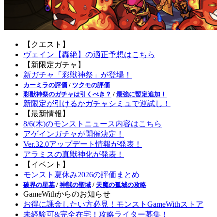
【クエスト】
ヴェイン【轟絶】の適正予想はこちら
【新限定ガチャ】
新ガチャ「彩獣神祭」が登場！
カーミラの評価
/
ツクモの評価
彩獣神祭のガチャは引くべき？
/
最強に暫定追加！
新限定が引けるかガチャシミュで運試し！
【最新情報】
8/6(木)のモンストニュース内容はこちら
アゲインガチャが開催決定！
Ver.32.0アップデート情報が発表！
アラミスの真獣神化が発表！
【イベント】
モンスト夏休み2026の評価まとめ
破界の星墓
/
神獣の聖域
/
天魔の孤城の攻略
GameWithからのお知らせ
お得に課金したい方必見！モンストGameWithストア
未経験可&完全在宅！攻略ライター募集！