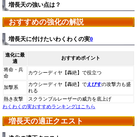
増長天の強い点は？
おすすめの強化の解説
増長天に付けたいわくわくの実
0
進化に最
おすすめポイント
適
将命・兵
カウシーディヤ【轟絶】で役立つ
命
カウシーディヤ【轟絶】で
えびす
の攻撃力も盛
加撃系
れる
熱き友撃
スクランブルレーザーの威力を底上げ
わくわくの実おすすめランキングはこちら
増長天の適正クエスト