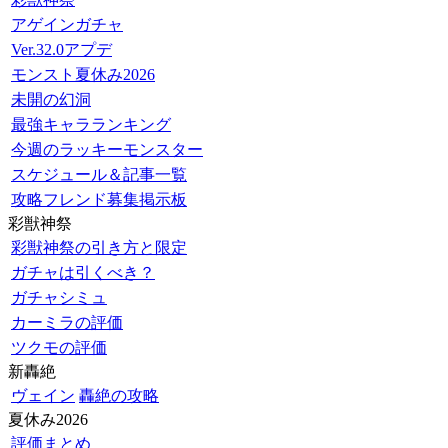
アゲインガチャ
Ver.32.0アプデ
モンスト夏休み2026
未開の幻洞
最強キャラランキング
今週のラッキーモンスター
スケジュール＆記事一覧
攻略フレンド募集掲示板
彩獣神祭
彩獣神祭の引き方と限定
ガチャは引くべき？
ガチャシミュ
カーミラの評価
ツクモの評価
新轟絶
ヴェイン
轟絶の攻略
夏休み2026
評価まとめ