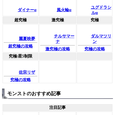
ユグドラシ
ダイナーα
風火輪α
ルα
超究極
激究極
究極
チルサマー
ダルマツリ
麗夏映夢
ナ
ン
超究極の攻略
激究極の攻略
究極の攻略
究極/星5制限
佐宗リザ
究極の攻略
モンストのおすすめ記事
注目記事