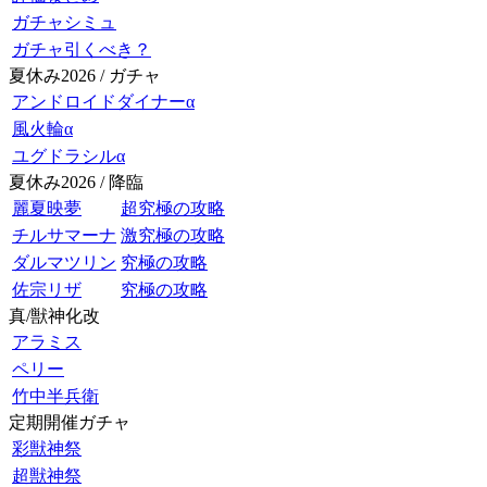
ガチャシミュ
ガチャ引くべき？
夏休み2026 / ガチャ
アンドロイドダイナーα
風火輪α
ユグドラシルα
夏休み2026 / 降臨
麗夏映夢
超究極の攻略
チルサマーナ
激究極の攻略
ダルマツリン
究極の攻略
佐宗リザ
究極の攻略
真/獣神化改
アラミス
ペリー
竹中半兵衛
定期開催ガチャ
彩獣神祭
超獣神祭