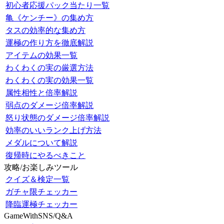
初心者応援パック当たり一覧
亀《ケンチー》の集め方
タスの効率的な集め方
運極の作り方を徹底解説
アイテムの効果一覧
わくわくの実の厳選方法
わくわくの実の効果一覧
属性相性と倍率解説
弱点のダメージ倍率解説
怒り状態のダメージ倍率解説
効率のいいランク上げ方法
メダルについて解説
復帰時にやるべきこと
攻略/お楽しみツール
クイズ＆検定一覧
ガチャ限チェッカー
降臨運極チェッカー
GameWithSNS/Q&A