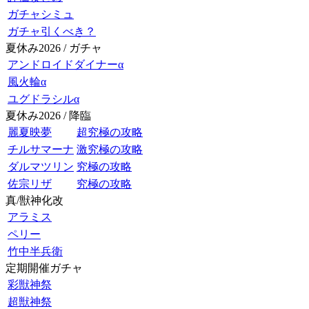
ガチャシミュ
ガチャ引くべき？
夏休み2026 / ガチャ
アンドロイドダイナーα
風火輪α
ユグドラシルα
夏休み2026 / 降臨
麗夏映夢
超究極の攻略
チルサマーナ
激究極の攻略
ダルマツリン
究極の攻略
佐宗リザ
究極の攻略
真/獣神化改
アラミス
ペリー
竹中半兵衛
定期開催ガチャ
彩獣神祭
超獣神祭