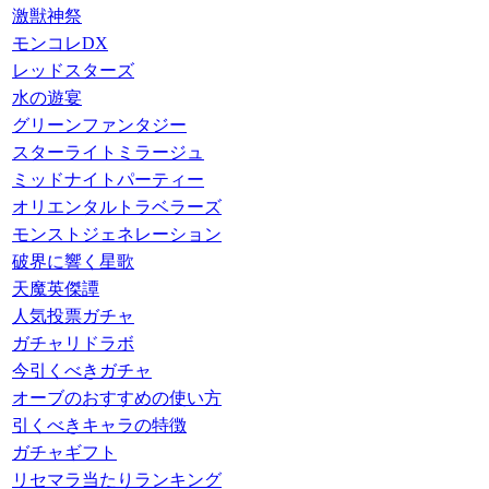
激獣神祭
モンコレDX
レッドスターズ
水の遊宴
グリーンファンタジー
スターライトミラージュ
ミッドナイトパーティー
オリエンタルトラベラーズ
モンストジェネレーション
破界に響く星歌
天魔英傑譚
人気投票ガチャ
ガチャリドラボ
今引くべきガチャ
オーブのおすすめの使い方
引くべきキャラの特徴
ガチャギフト
リセマラ当たりランキング