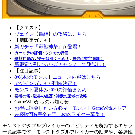
【クエスト】
ヴェイン【轟絶】の攻略はこちら
【新限定ガチャ】
新ガチャ「彩獣神祭」が登場！
カーミラの評価
/
ツクモの評価
彩獣神祭のガチャは引くべき？
/
最強に暫定追加！
新限定が引けるかガチャシミュで運試し！
【注目記事】
8/6(木)のモンストニュース内容はこちら
アゲインガチャが開催決定！
モンスト夏休み2026の評価まとめ
覇者の塔
/
破界の星墓
/
神獣の聖域の攻略
GameWithからのお知らせ
お得に課金したい方必見！モンストGameWithストア
未経験可&完全在宅！攻略ライター募集！
モンストのダブルブレイカーのアビリティを所持するキャラ
一覧記事です。モンストダブルブレイカーの効果や、各属性