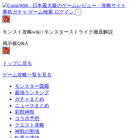
事前ガチャ
ゲーム検索
ログイン
モンスト攻略wiki | モンスターストライク徹底解説
掲示板Q&A
トップに戻る
ゲーム攻略一覧を見る
モンスター図鑑
最強ランキング
ガチャまとめ
ニュースまとめ
彩獣神祭
コラボ予想
クエスト攻略
神獣の聖域
転界の遺跡