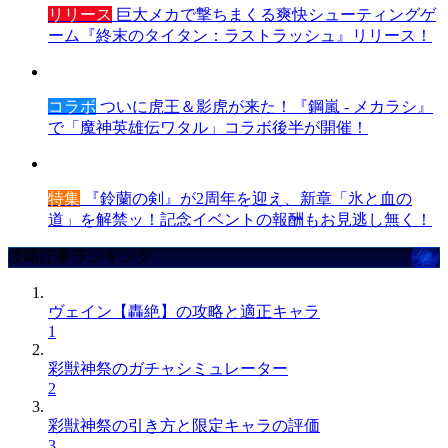
リリース
巨大メカで撃ちまくる爽快シューティングゲ
ーム『終末のタイタン：ラストラッシュ』リリース！
コラボ
ついに虎王＆影虎が来た！『鋼嵐 - メカラシ』
で「魔神英雄伝ワタル」コラボ後半が開催！
特集
『鈴蘭の剣』が2周年を迎え、新章「氷と血の
道」を解禁ッ！記念イベントの報酬もお見逃し無く！
攻略記事ランキング
ヴェイン【轟絶】の攻略と適正キャラ
1
彩獣神祭のガチャシミュレーター
2
彩獣神祭の引き方と限定キャラの評価
3