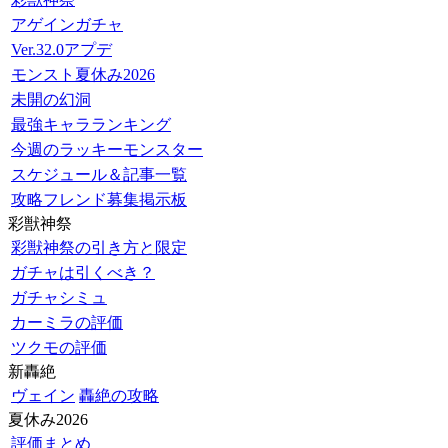
アゲインガチャ
Ver.32.0アプデ
モンスト夏休み2026
未開の幻洞
最強キャラランキング
今週のラッキーモンスター
スケジュール＆記事一覧
攻略フレンド募集掲示板
彩獣神祭
彩獣神祭の引き方と限定
ガチャは引くべき？
ガチャシミュ
カーミラの評価
ツクモの評価
新轟絶
ヴェイン
轟絶の攻略
夏休み2026
評価まとめ