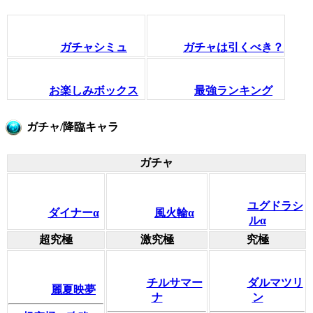
ガチャシミュ
ガチャは引くべき？
お楽しみボックス
最強ランキング
ガチャ/降臨キャラ
ガチャ
ユグドラシ
ダイナーα
風火輪α
ルα
超究極
激究極
究極
チルサマー
ダルマツリ
麗夏映夢
ナ
ン