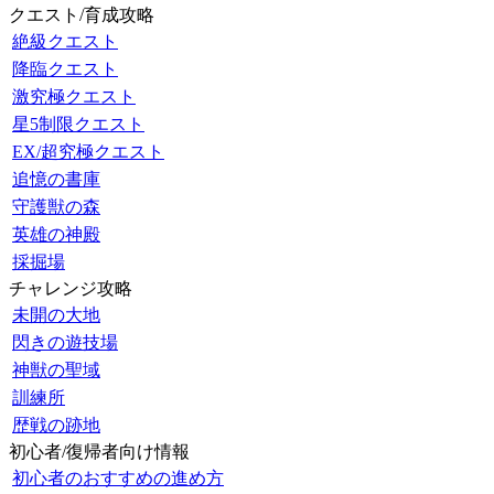
クエスト/育成攻略
絶級クエスト
降臨クエスト
激究極クエスト
星5制限クエスト
EX/超究極クエスト
追憶の書庫
守護獣の森
英雄の神殿
採掘場
チャレンジ攻略
未開の大地
閃きの遊技場
神獣の聖域
訓練所
歴戦の跡地
初心者/復帰者向け情報
初心者のおすすめの進め方