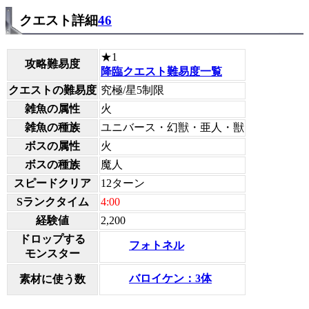
クエスト詳細
46
★1
攻略難易度
降臨クエスト難易度一覧
クエストの難易度
究極/星5制限
雑魚の属性
火
雑魚の種族
ユニバース・幻獣・亜人・獣
ボスの属性
火
ボスの種族
魔人
スピードクリア
12ターン
Sランクタイム
4:00
経験値
2,200
ドロップする
フォトネル
モンスター
バロイケン：3体
素材に使う数