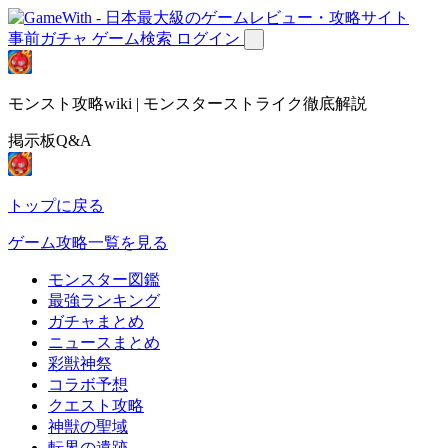
事前ガチャ
ゲーム検索
ログイン
モンスト攻略wiki | モンスターストライク徹底解説
掲示板Q&A
トップに戻る
ゲーム攻略一覧を見る
モンスター図鑑
最強ランキング
ガチャまとめ
ニュースまとめ
彩獣神祭
コラボ予想
クエスト攻略
神獣の聖域
転界の遺跡