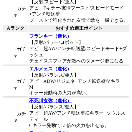
【反射/スピード/亜人】
アビ：Fキラー/友情ブースト/スピードモード
ガチ
+アンチ転送壁
ャ
ブーストで強化された友情で敵を一掃できる。
Aランク
おすすめ適正ポイント
フランキー（進化）
【反射/パワー/ロボット】
アビ：超AW/アンチ転送壁/スピードモード+ダ
ガチ
ッシュ
ャ
チェイススフィアが敵へのダメージ源になる。
エルメェス（進化）
【反射/バランス/亜人】
ガチ
アビ：ADW/リジェネ+アンチ転送壁/Vキラー
M
ャ
キラー発動時の火力が高い。
不死川玄弥（進化）
【反射/バランス/魔人】
アビ：超AW/アンチ転送壁/Cキラー+ソウルス
ガチ
ティール
ャ
Cキラー発動で1.5倍の火力を出せる。