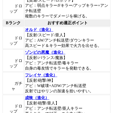
【貫通/スピード/ロボット】
アビ：弱点キラー/Fキラー/アップキラー+アン
ドロ
チ転送壁
ップ
複数のキラーでダメージを稼げる。
Bランク
おすすめ適正ポイント
オルド（進化）
【反射/スピード/亜人】
ドロ
アビ：AW/アンチ転送壁/ダウンキラー
ップ
高スピード＆キラー効果で火力を出せる。
ゾンビの悪魔（進化）
【反射/バランス/魔族】
ドロ
アビ：アンチ転送壁/毒キラー
ップ
自身の毒友情でキラーを発動できる。
フレイヤ（進化）
【反射/砲撃/神】
ガチ
アビ：W破壊+ADW/アンチ転送壁
ャ
反射ではやリンの加速を拾いやすい。
成恢（進化）
【反射/砲撃/亜人】
ドロ
アビ：アンチ転送壁/亜人キラー
ップ