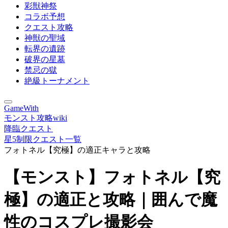
彩獣神祭
コラボ予想
クエスト攻略
神獣の聖域
転界の遺跡
破界の星墓
禁忌の獄
絶級トーナメント
GameWith
モンスト攻略wiki
降臨クエスト
星5制限クエスト一覧
フォトネル【究極】の適正キャラと攻略
【モンスト】フォトネル【究
極】の適正と攻略｜囲んで魔
性のコスプレ撮影会