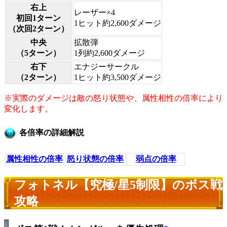
右上
レーザー×4
初回1ターン
1ヒット約2,600ダメージ
（次回2ターン）
中央
拡散弾
（5ターン）
1列約2,600ダメージ
右下
エナジーサークル
（2ターン）
1ヒット約3,500ダメージ
※実際のダメージは敵の怒り状態や、属性相性の倍率により
変化します。
各倍率の詳細解説
属性相性の倍率
怒り状態の倍率
弱点の倍率
フォトネル【究極/星5制限】のボス戦
攻略