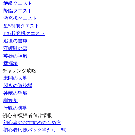
絶級クエスト
降臨クエスト
激究極クエスト
星5制限クエスト
EX/超究極クエスト
追憶の書庫
守護獣の森
英雄の神殿
採掘場
チャレンジ攻略
未開の大地
閃きの遊技場
神獣の聖域
訓練所
歴戦の跡地
初心者/復帰者向け情報
初心者のおすすめの進め方
初心者応援パック当たり一覧