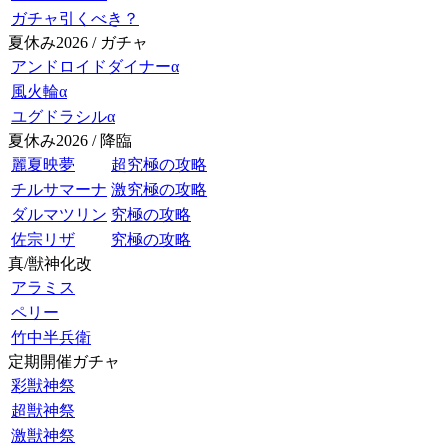
ガチャ引くべき？
夏休み2026 / ガチャ
アンドロイドダイナーα
風火輪α
ユグドラシルα
夏休み2026 / 降臨
麗夏映夢
超究極の攻略
チルサマーナ
激究極の攻略
ダルマツリン
究極の攻略
佐宗リザ
究極の攻略
真/獣神化改
アラミス
ペリー
竹中半兵衛
定期開催ガチャ
彩獣神祭
超獣神祭
激獣神祭