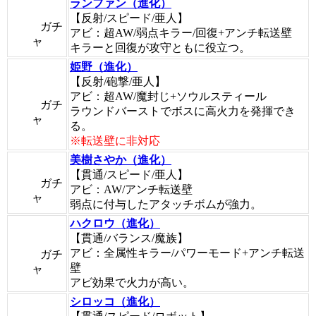
ランファン（進化）
【反射/スピード/亜人】
ガチ
アビ：超AW/弱点キラー/回復+アンチ転送壁
ャ
キラーと回復が攻守ともに役立つ。
姫野（進化）
【反射/砲撃/亜人】
アビ：超AW/魔封じ+ソウルスティール
ガチ
ラウンドバーストでボスに高火力を発揮でき
ャ
る。
※転送壁に非対応
美樹さやか（進化）
【貫通/スピード/亜人】
ガチ
アビ：AW/アンチ転送壁
ャ
弱点に付与したアタッチボムが強力。
ハクロウ（進化）
【貫通/バランス/魔族】
アビ：全属性キラー/パワーモード+アンチ転送
ガチ
壁
ャ
アビ効果で火力が高い。
シロッコ（進化）