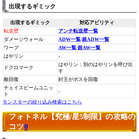
出現するギミック
出現するギミック
対応アビリティ
転送壁
アンチ転送壁一覧
ダメージウォール
ADW一覧
/
超ADW一覧
ワープ
AW一覧
/
超AW一覧
はやリン
-
はやリン：別のはやリンを呼び出
ドクロマーク
す
敵回復
紂王がボスを回復
チェイスビームユニッ
-
ト
モンスターの絞り込み検索はこちら
フォトネル【究極/星5制限】の攻略の
コツ
0