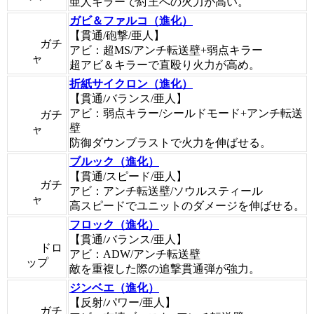
亜人キラーで紂王への火力が高い。
ガビ＆ファルコ（進化）
【貫通/砲撃/亜人】
ガチ
アビ：超MS/アンチ転送壁+弱点キラー
ャ
超アビ＆キラーで直殴り火力が高め。
折紙サイクロン（進化）
【貫通/バランス/亜人】
アビ：弱点キラー/シールドモード+アンチ転送
ガチ
壁
ャ
防御ダウンブラストで火力を伸ばせる。
ブルック（進化）
【貫通/スピード/亜人】
ガチ
アビ：アンチ転送壁/ソウルスティール
ャ
高スピードでユニットのダメージを伸ばせる。
フロック（進化）
【貫通/バランス/亜人】
ドロ
アビ：ADW/アンチ転送壁
ップ
敵を重複した際の追撃貫通弾が強力。
ジンベエ（進化）
【反射/パワー/亜人】
ガチ