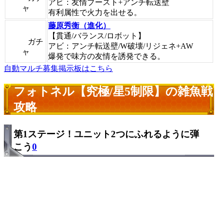
アビ：友情ブースト+アンチ転送壁
ャ
有利属性で火力を出せる。
藤原秀衡（進化）
【貫通/バランス/ロボット】
ガチ
アビ：アンチ転送壁/W破壊/リジェネ+AW
ャ
爆発で味方の友情を誘発できる。
自動マルチ募集掲示板はこちら
フォトネル【究極/星5制限】の雑魚戦
攻略
第1ステージ！ユニット2つにふれるように弾
こう
0