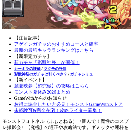
【注目記事】
アゲインガチャのおすすめコースと確率
最新の最強キャラランキングはこちら
【新限定ガチャ】
新ガチャ「彩獣神祭」が開催！
カーミラの評価
/
ツクモの評価
彩獣神祭のガチャは引くべき？
/
ガチャシミュ
【新イベント】
麗夏映夢【超究極】の攻略はこちら
モンスト夏休み2026まとめ
GameWithからのお知らせ
お得に課金したい方必見！モンストGameWithストア
未経験可&完全在宅！攻略ライター募集！
モンストフォトネル（ふぉとねる）〈囲んで！魔性のコスプ
レ撮影会〉【究極】の適正や攻略法です。ギミックや運枠を