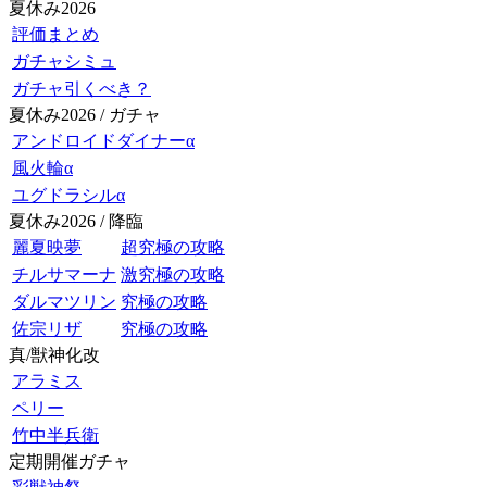
夏休み2026
評価まとめ
ガチャシミュ
ガチャ引くべき？
夏休み2026 / ガチャ
アンドロイドダイナーα
風火輪α
ユグドラシルα
夏休み2026 / 降臨
麗夏映夢
超究極の攻略
チルサマーナ
激究極の攻略
ダルマツリン
究極の攻略
佐宗リザ
究極の攻略
真/獣神化改
アラミス
ペリー
竹中半兵衛
定期開催ガチャ