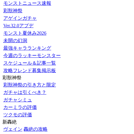
モンストニュース速報
彩獣神祭
アゲインガチャ
Ver.32.0アプデ
モンスト夏休み2026
未開の幻洞
最強キャラランキング
今週のラッキーモンスター
スケジュール＆記事一覧
攻略フレンド募集掲示板
彩獣神祭
彩獣神祭の引き方と限定
ガチャは引くべき？
ガチャシミュ
カーミラの評価
ツクモの評価
新轟絶
ヴェイン
轟絶の攻略