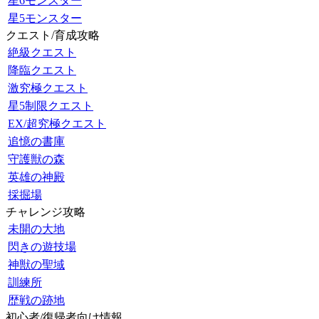
星6モンスター
星5モンスター
クエスト/育成攻略
絶級クエスト
降臨クエスト
激究極クエスト
星5制限クエスト
EX/超究極クエスト
追憶の書庫
守護獣の森
英雄の神殿
採掘場
チャレンジ攻略
未開の大地
閃きの遊技場
神獣の聖域
訓練所
歴戦の跡地
初心者/復帰者向け情報