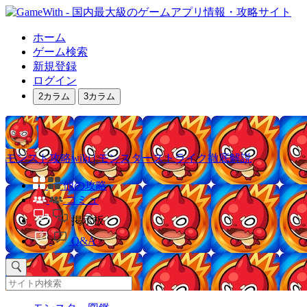
ホーム
ゲーム検索
新規登録
ログイン
2カラム
3カラム
モンスト攻略wiki | モンスターストライク徹底解説
他の攻略
コミュ
掲示板
Q&A