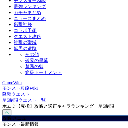
モンスター図鑑
最強ランキング
ガチャまとめ
ニュースまとめ
彩獣神祭
コラボ予想
クエスト攻略
神獣の聖域
転界の遺跡
その他
破界の星墓
禁忌の獄
絶級トーナメント
GameWith
モンスト攻略wiki
降臨クエスト
星5制限クエスト一覧
ホムミ【究極】攻略と適正キャラランキング｜星5制限
攻略 メニュー
モンスト最新情報