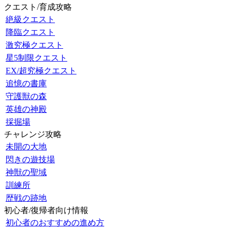
クエスト/育成攻略
絶級クエスト
降臨クエスト
激究極クエスト
星5制限クエスト
EX/超究極クエスト
追憶の書庫
守護獣の森
英雄の神殿
採掘場
チャレンジ攻略
未開の大地
閃きの遊技場
神獣の聖域
訓練所
歴戦の跡地
初心者/復帰者向け情報
初心者のおすすめの進め方