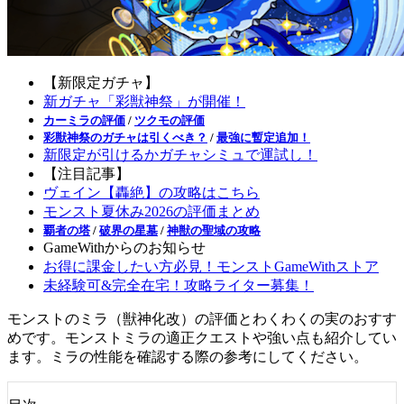
【新限定ガチャ】
新ガチャ「彩獣神祭」が開催！
カーミラの評価
/
ツクモの評価
彩獣神祭のガチャは引くべき？
/
最強に暫定追加！
新限定が引けるかガチャシミュで運試し！
【注目記事】
ヴェイン【轟絶】の攻略はこちら
モンスト夏休み2026の評価まとめ
覇者の塔
/
破界の星墓
/
神獣の聖域の攻略
GameWithからのお知らせ
お得に課金したい方必見！モンストGameWithストア
未経験可&完全在宅！攻略ライター募集！
モンストのミラ（獣神化改）の評価とわくわくの実のおすす
めです。モンストミラの適正クエストや強い点も紹介してい
ます。ミラの性能を確認する際の参考にしてください。