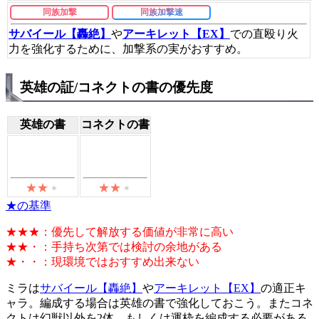
同族加撃
同族加撃速
サバイール【轟絶】
や
アーキレット【EX】
での直殴り火
力を強化するために、加撃系の実がおすすめ。
英雄の証/コネクトの書の優先度
英雄の書
コネクトの書
★の基準
★★★：優先して解放する価値が非常に高い
★★・：手持ち次第では検討の余地がある
★・・：現環境ではおすすめ出来ない
ミラは
サバイール【轟絶】
や
アーキレット【EX】
の適正キ
ャラ。編成する場合は英雄の書で強化しておこう。またコネ
クトは幻獣以外を2体、もしくは運枠を編成する必要がある