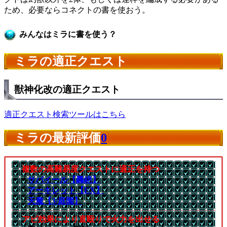
ため、必要ならコネクトの書を使おう。
みんなはミラに書を使う？
ミラの適正クエスト
獣神化改の適正クエスト
適正クエスト検索ツールはこちら
ミラの最新評価
0
複数の高難易度クエストに適正を持つ
└
サバイール【轟絶】
└
アーキレット【EX】
└
天魔【3/庭園】
アビ効果により直殴りで火力を出せる