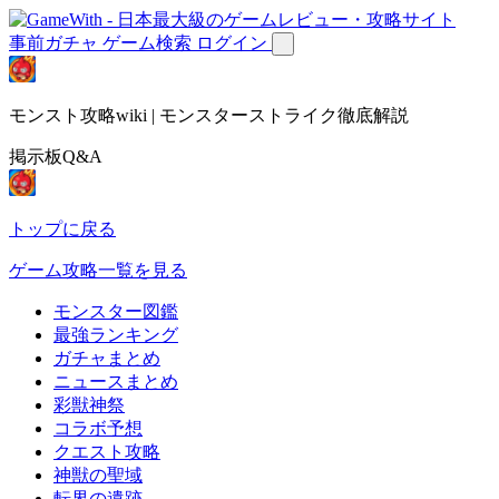
事前ガチャ
ゲーム検索
ログイン
モンスト攻略wiki | モンスターストライク徹底解説
掲示板Q&A
トップに戻る
ゲーム攻略一覧を見る
モンスター図鑑
最強ランキング
ガチャまとめ
ニュースまとめ
彩獣神祭
コラボ予想
クエスト攻略
神獣の聖域
転界の遺跡