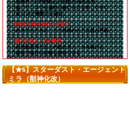
└聖精封じLで聖騎士と妖精に3倍の火力
└超バランスで火属性の敵に火力を出しやすい
└超AGBで機動力を確保
自強化＆弱点強化SSが強力
└自身で火力を出しつつ後続の火力支援が可能
2種の友情コンボが優秀
└超強衛星弾で近くの敵にダメージを稼げる
└爆発で味方の友情を誘発できる
【★6】スターダスト・エージェント
ミラ（獣神化改）