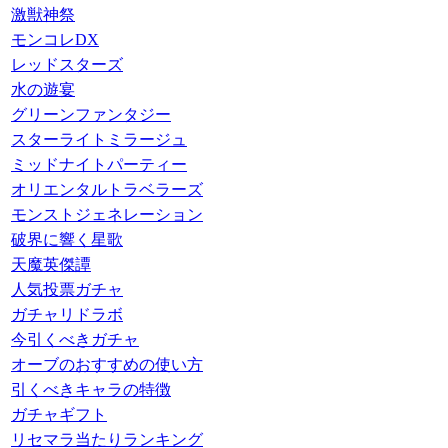
激獣神祭
モンコレDX
レッドスターズ
水の遊宴
グリーンファンタジー
スターライトミラージュ
ミッドナイトパーティー
オリエンタルトラベラーズ
モンストジェネレーション
破界に響く星歌
天魔英傑譚
人気投票ガチャ
ガチャリドラボ
今引くべきガチャ
オーブのおすすめの使い方
引くべきキャラの特徴
ガチャギフト
リセマラ当たりランキング