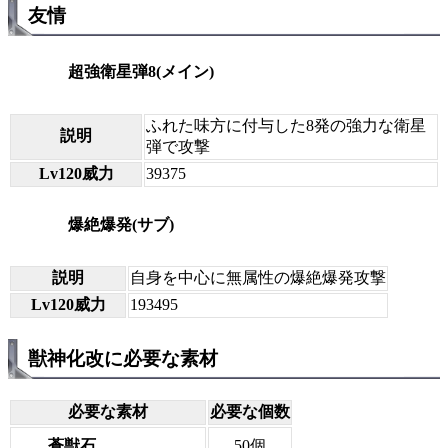
友情
超強衛星弾8(メイン)
ふれた味方に付与した8発の強力な衛星
説明
弾で攻撃
Lv120威力
39375
爆絶爆発(サブ)
説明
自身を中心に無属性の爆絶爆発攻撃
Lv120威力
193495
獣神化改に必要な素材
必要な素材
必要な個数
蒼獣石
50個