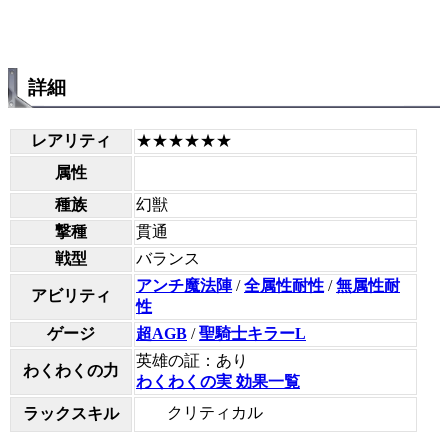
詳細
レアリティ
★★★★★★
属性
種族
幻獣
撃種
貫通
戦型
バランス
アンチ魔法陣
/
全属性耐性
/
無属性耐
アビリティ
性
ゲージ
超AGB
/
聖騎士キラーL
英雄の証：あり
わくわくの力
わくわくの実 効果一覧
クリティカル
ラックスキル