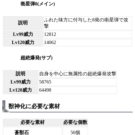
衛星弾8(メイン)
ふれた味方に付与した8発の衛星弾で攻
説明
撃
Lv99威力
12812
Lv120威力
14062
超絶爆発(サブ)
説明
自身を中心に無属性の超絶爆発攻撃
Lv99威力
58765
Lv120威力
64498
獣神化に必要な素材
必要な素材
必要な個数
蒼獣石
50個