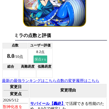
ミラの点数と評価
点数
ユーザー評価
8.0
/10点
総合
高難易度
低難易度
最新の最強ランキングはこちら
点数の変更履歴はこちら
変更日
変更理由
変更点
2026/5/12
サバイール【轟絶】
で活躍できる性能のた
獣神化改を
め、8.0点で確定した。