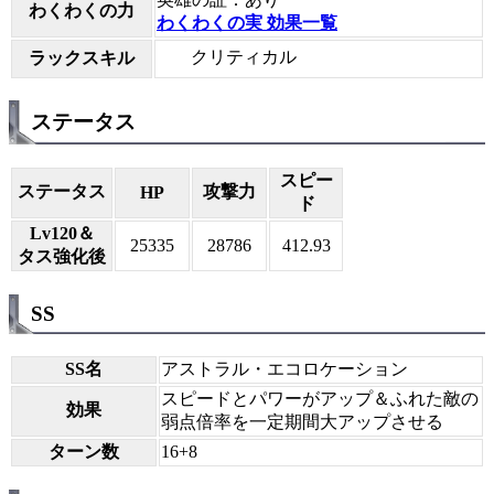
わくわくの力
わくわくの実 効果一覧
クリティカル
ラックスキル
ステータス
スピー
ステータス
攻撃力
HP
ド
Lv120＆
25335
28786
412.93
タス強化後
SS
SS名
アストラル・エコロケーション
スピードとパワーがアップ＆ふれた敵の
効果
弱点倍率を一定期間大アップさせる
ターン数
16+8