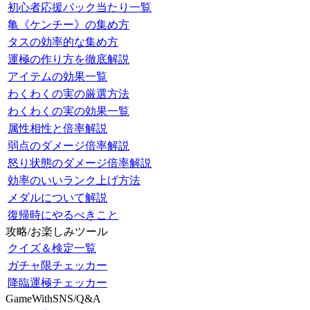
初心者応援パック当たり一覧
亀《ケンチー》の集め方
タスの効率的な集め方
運極の作り方を徹底解説
アイテムの効果一覧
わくわくの実の厳選方法
わくわくの実の効果一覧
属性相性と倍率解説
弱点のダメージ倍率解説
怒り状態のダメージ倍率解説
効率のいいランク上げ方法
メダルについて解説
復帰時にやるべきこと
攻略/お楽しみツール
クイズ＆検定一覧
ガチャ限チェッカー
降臨運極チェッカー
GameWithSNS/Q&A