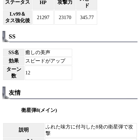
ステータス
攻撃力
HP
ド
Lv99＆
21297
23170
345.77
タス強化後
SS
SS名
癒しの美声
効果
スピードがアップ
ターン
12
数
友情
衛星弾8(メイン)
ふれた味方に付与した8発の衛星弾で攻
説明
撃