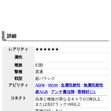
詳細
レアリティ
★★★★★★
属性
種族
幻獣
撃種
貫通
戦型
超バランス
アビリティ
ADW
/
MSM
/
全属性耐性
/
無属性耐性
超AGB
/
アンチ魔法陣
/
聖精封じL
コネクト
自身と種族が異なるキャラが2体以上、
または合計ラック100以上
英雄の証：あり