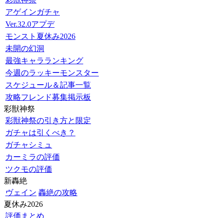
アゲインガチャ
Ver.32.0アプデ
モンスト夏休み2026
未開の幻洞
最強キャラランキング
今週のラッキーモンスター
スケジュール＆記事一覧
攻略フレンド募集掲示板
彩獣神祭
彩獣神祭の引き方と限定
ガチャは引くべき？
ガチャシミュ
カーミラの評価
ツクモの評価
新轟絶
ヴェイン
轟絶の攻略
夏休み2026
評価まとめ