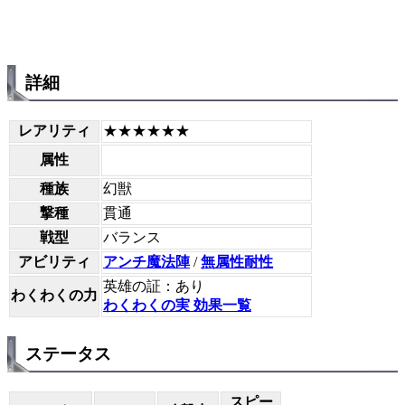
詳細
レアリティ
★★★★★★
属性
種族
幻獣
撃種
貫通
戦型
バランス
アビリティ
アンチ魔法陣
/
無属性耐性
英雄の証：あり
わくわくの力
わくわくの実 効果一覧
ステータス
スピー