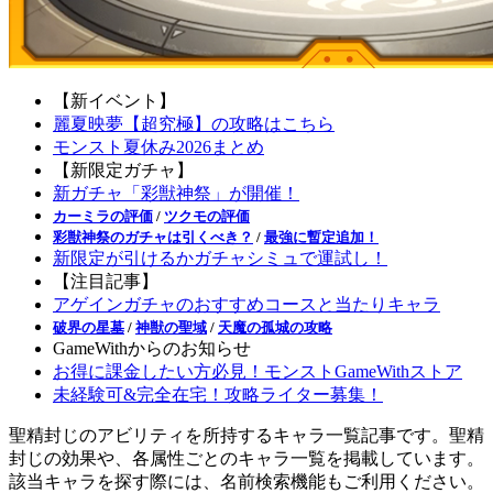
【新イベント】
麗夏映夢【超究極】の攻略はこちら
モンスト夏休み2026まとめ
【新限定ガチャ】
新ガチャ「彩獣神祭」が開催！
カーミラの評価
/
ツクモの評価
彩獣神祭のガチャは引くべき？
/
最強に暫定追加！
新限定が引けるかガチャシミュで運試し！
【注目記事】
アゲインガチャのおすすめコースと当たりキャラ
破界の星墓
/
神獣の聖域
/
天魔の孤城の攻略
GameWithからのお知らせ
お得に課金したい方必見！モンストGameWithストア
未経験可&完全在宅！攻略ライター募集！
聖精封じのアビリティを所持するキャラ一覧記事です。聖精
封じの効果や、各属性ごとのキャラ一覧を掲載しています。
該当キャラを探す際には、名前検索機能もご利用ください。