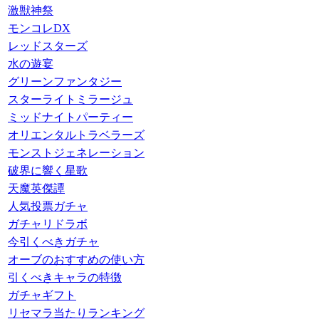
激獣神祭
モンコレDX
レッドスターズ
水の遊宴
グリーンファンタジー
スターライトミラージュ
ミッドナイトパーティー
オリエンタルトラベラーズ
モンストジェネレーション
破界に響く星歌
天魔英傑譚
人気投票ガチャ
ガチャリドラボ
今引くべきガチャ
オーブのおすすめの使い方
引くべきキャラの特徴
ガチャギフト
リセマラ当たりランキング