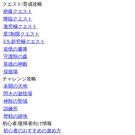
クエスト/育成攻略
絶級クエスト
降臨クエスト
激究極クエスト
星5制限クエスト
EX/超究極クエスト
追憶の書庫
守護獣の森
英雄の神殿
採掘場
チャレンジ攻略
未開の大地
閃きの遊技場
神獣の聖域
訓練所
歴戦の跡地
初心者/復帰者向け情報
初心者のおすすめの進め方