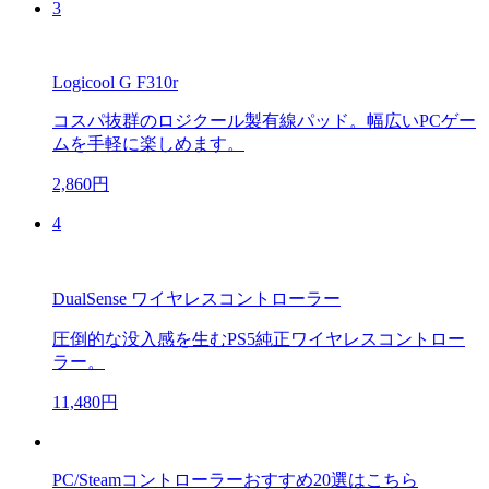
3
Logicool G F310r
コスパ抜群のロジクール製有線パッド。幅広いPCゲー
ムを手軽に楽しめます。
2,860円
4
DualSense ワイヤレスコントローラー
圧倒的な没入感を生むPS5純正ワイヤレスコントロー
ラー。
11,480円
PC/Steamコントローラーおすすめ20選はこちら