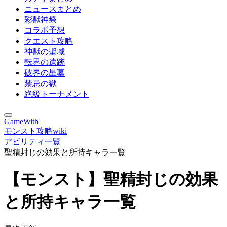
ニュースまとめ
彩獣神祭
コラボ予想
クエスト攻略
神獣の聖域
転界の遺跡
破界の星墓
禁忌の獄
絶級トーナメント
GameWith
モンスト攻略wiki
アビリティ一覧
聖精封じの効果と所持キャラ一覧
【モンスト】聖精封じの効果
と所持キャラ一覧