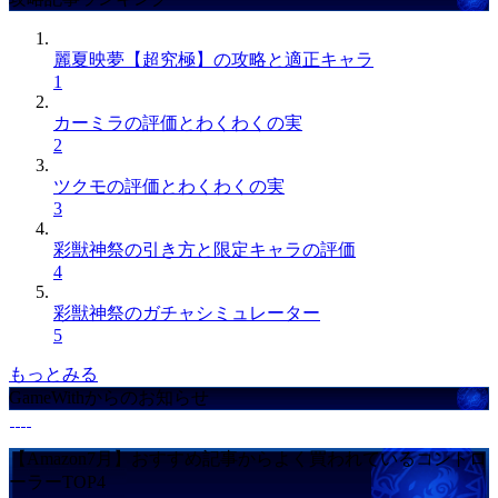
麗夏映夢【超究極】の攻略と適正キャラ
1
カーミラの評価とわくわくの実
2
ツクモの評価とわくわくの実
3
彩獣神祭の引き方と限定キャラの評価
4
彩獣神祭のガチャシミュレーター
5
もっとみる
GameWithからのお知らせ
【Amazon7月】おすすめ記事からよく買われているコントロ
ーラーTOP4