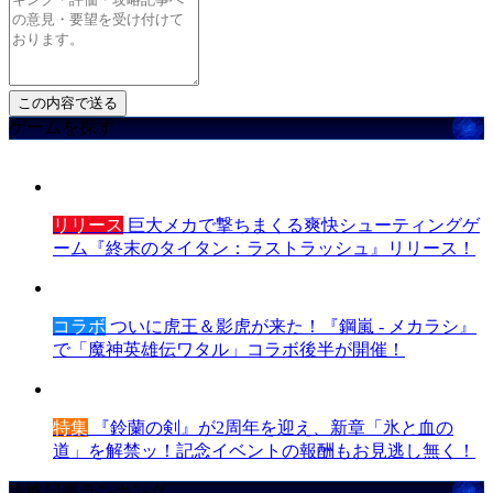
ゲームを探す
リリース
巨大メカで撃ちまくる爽快シューティングゲ
ーム『終末のタイタン：ラストラッシュ』リリース！
コラボ
ついに虎王＆影虎が来た！『鋼嵐 - メカラシ』
で「魔神英雄伝ワタル」コラボ後半が開催！
特集
『鈴蘭の剣』が2周年を迎え、新章「氷と血の
道」を解禁ッ！記念イベントの報酬もお見逃し無く！
攻略記事ランキング