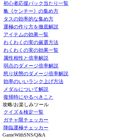
初心者応援パック当たり一覧
亀《ケンチー》の集め方
タスの効率的な集め方
運極の作り方を徹底解説
アイテムの効果一覧
わくわくの実の厳選方法
わくわくの実の効果一覧
属性相性と倍率解説
弱点のダメージ倍率解説
怒り状態のダメージ倍率解説
効率のいいランク上げ方法
メダルについて解説
復帰時にやるべきこと
攻略/お楽しみツール
クイズ＆検定一覧
ガチャ限チェッカー
降臨運極チェッカー
GameWithSNS/Q&A