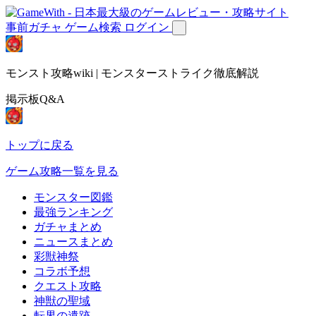
事前ガチャ
ゲーム検索
ログイン
モンスト攻略wiki | モンスターストライク徹底解説
掲示板Q&A
トップに戻る
ゲーム攻略一覧を見る
モンスター図鑑
最強ランキング
ガチャまとめ
ニュースまとめ
彩獣神祭
コラボ予想
クエスト攻略
神獣の聖域
転界の遺跡