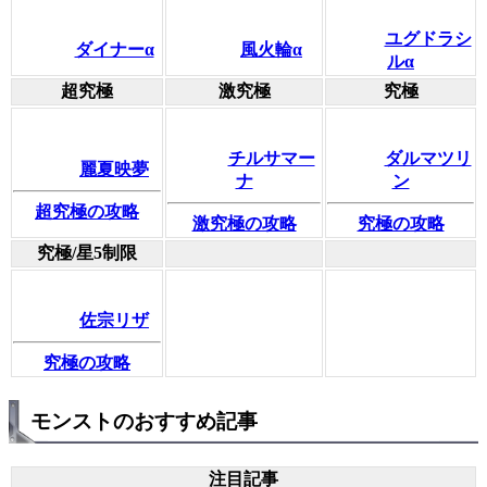
ユグドラシ
ダイナーα
風火輪α
ルα
超究極
激究極
究極
チルサマー
ダルマツリ
麗夏映夢
ナ
ン
超究極の攻略
激究極の攻略
究極の攻略
究極/星5制限
佐宗リザ
究極の攻略
モンストのおすすめ記事
注目記事