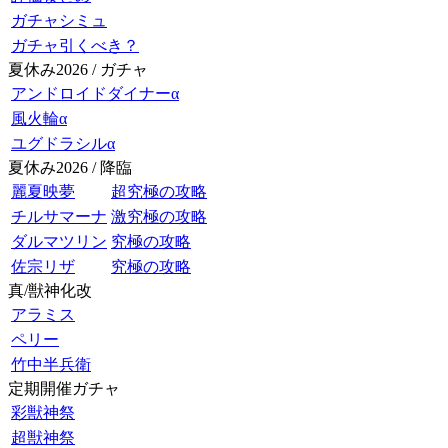
ガチャシミュ
ガチャ引くべき？
夏休み2026 / ガチャ
アンドロイドダイナーα
風火輪α
ユグドラシルα
夏休み2026 / 降臨
麗夏映夢
超究極の攻略
チルサマーナ
激究極の攻略
ダルマツリン
究極の攻略
佐宗リザ
究極の攻略
真/獣神化改
アラミス
ペリー
竹中半兵衛
定期開催ガチャ
彩獣神祭
超獣神祭