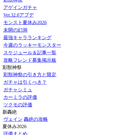
アゲインガチャ
Ver.32.0アプデ
モンスト夏休み2026
未開の幻洞
最強キャラランキング
今週のラッキーモンスター
スケジュール＆記事一覧
攻略フレンド募集掲示板
彩獣神祭
彩獣神祭の引き方と限定
ガチャは引くべき？
ガチャシミュ
カーミラの評価
ツクモの評価
新轟絶
ヴェイン
轟絶の攻略
夏休み2026
評価まとめ