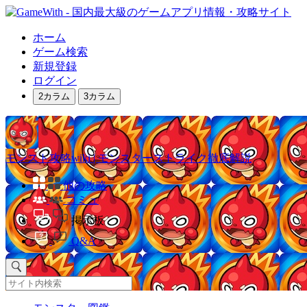
ホーム
ゲーム検索
新規登録
ログイン
2カラム
3カラム
モンスト攻略wiki | モンスターストライク徹底解説
他の攻略
コミュ
掲示板
Q&A