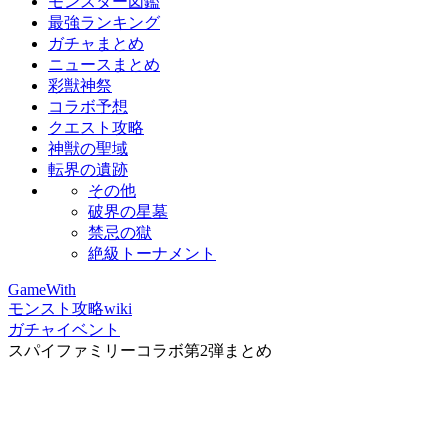
モンスター図鑑
最強ランキング
ガチャまとめ
ニュースまとめ
彩獣神祭
コラボ予想
クエスト攻略
神獣の聖域
転界の遺跡
その他
破界の星墓
禁忌の獄
絶級トーナメント
GameWith
モンスト攻略wiki
ガチャイベント
スパイファミリーコラボ第2弾まとめ