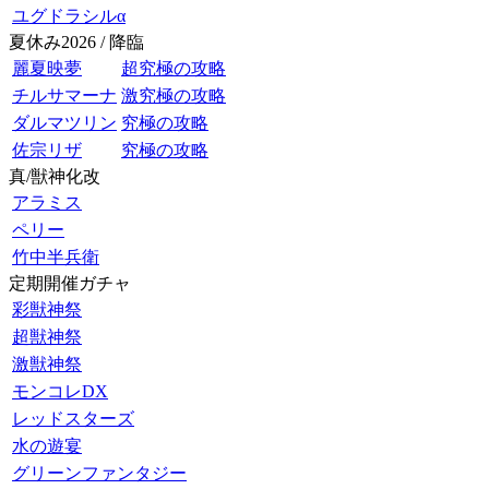
ユグドラシルα
夏休み2026 / 降臨
麗夏映夢
超究極の攻略
チルサマーナ
激究極の攻略
ダルマツリン
究極の攻略
佐宗リザ
究極の攻略
真/獣神化改
アラミス
ペリー
竹中半兵衛
定期開催ガチャ
彩獣神祭
超獣神祭
激獣神祭
モンコレDX
レッドスターズ
水の遊宴
グリーンファンタジー