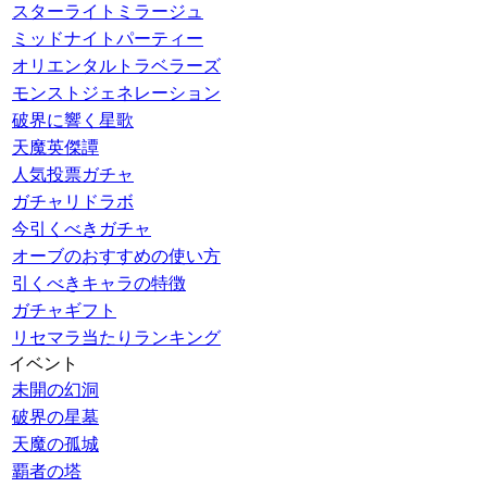
スターライトミラージュ
ミッドナイトパーティー
オリエンタルトラベラーズ
モンストジェネレーション
破界に響く星歌
天魔英傑譚
人気投票ガチャ
ガチャリドラボ
今引くべきガチャ
オーブのおすすめの使い方
引くべきキャラの特徴
ガチャギフト
リセマラ当たりランキング
イベント
未開の幻洞
破界の星墓
天魔の孤城
覇者の塔